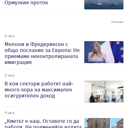
Ормузкия проток
8 часа
Мелони и Фредериксен с
общо послание за Европа: Не
приемаме неконтролираната
имиграция
8 часа
В кои сектори работят най-
много хора на максимален
осигурителен доход
8 часа
„Кметът е наш. Оставете го да
работи. Не подменяйте волята