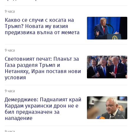
9 часа
Какво се случи с косата на
Тръмп? Новата му визия
предизвика вълна от мемета
9 часа
Световният печат: Планът за
Газа разделя Тръмп и
Нетаняху, Иран поставя нови
условия
9 часа
Демерджиев: Падналият край
Кардам украински дрон не е
бил предназначен за
нападение
9 часа