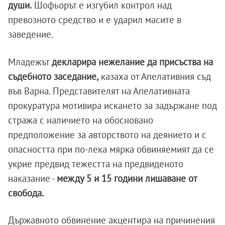
души.
Шофьорът е изгубил контрол над
превозното средство и е ударил масите в
заведение.
Младежът
декларира нежелание да присъства на
съдебното заседание,
казаха от Апелативния съд
във Варна. Представителят на Апелативната
прокуратура мотивира искането за задържане под
стража с наличието на обосновано
предположение за авторството на деянието и с
опасността при по-лека мярка обвиняемият да се
укрие предвид тежестта на предвиденото
наказание -
между 5 и 15 години лишаване от
свобода.
Държавното обвинение акцентира на причинения