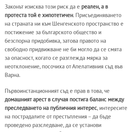
Законът изисква този риск да е
реален, а в
протеста той е хипотетичен
. Присъединяването
на страната ни към Шенгенското пространство е
постижение за българското общество и
безспорна придобивка, затова правото на
свободно придвижване не би могло да се смята
за опасност, когато се разглежда мярка за
неотклонение, посочиха от Апелативния съд във
Варна.
Първоинстанционният съд е прав в това, че
домашният арест в случая постига баланс между
преследването на публичния интерес
, интересите
на пострадалите от престъпления – да бъде
проведено разследване, да се установи