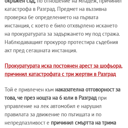
окръжен съд,
по отношение на младеж, причинил
катастрофа в Разград. Предмет на въззивна
проверка бе определението на първата
инстанция, с което е било отхвърлено искането
на прокуратурата за задържането му под стража.
Наблюдаващият прокурор протестира съдебния
акт пред сегашната инстанция.
Прокуратурата иска постоянен арест за шофьора,
причинил катастрофата с три жертви в Разград
Той е привлечен към
наказателна отговорност за
това, че през нощта на 6 юли в Разград
при
управление на лек автомобил е нарушил
правилата за движение по пътищата и по
непредпазливост е
причинил смъртта на трима