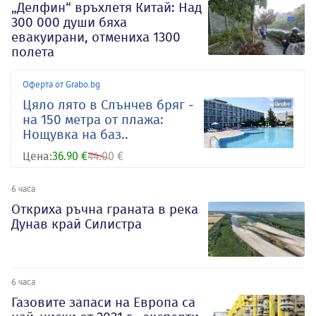
„Делфин“ връхлетя Китай: Над
300 000 души бяха
евакуирани, отмениха 1300
полета
Оферта от Grabo.bg
Цяло лято в Слънчев бряг -
на 150 метра от плажа:
Нощувка на баз..
Цена:
36.90 €
44.00 €
6 часа
Откриха ръчна граната в река
Дунав край Силистра
6 часа
Газовите запаси на Европа са