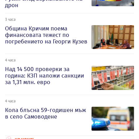
дрон
3 часа
Община Кричим поема
финансовата тежест по
погребението на Георги Кузев
4 часа
Над 14 500 проверки за
година: КЗП наложи санкции
за 1,31 млн. евро
4 часа
Кола блъсна 59-годишен мъж
в село Самоводене