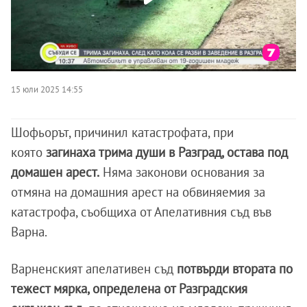
15 юли 2025 14:55
Шофьорът, причинил катастрофата, при
която
загинаха трима души в Разград, остава под
домашен арест.
Няма законови основания за
отмяна на домашния арест на обвиняемия за
катастрофа, съобщиха от Апелативния съд във
Варна.
Варненският апелативен съд
потвърди втората по
тежест мярка, определена от Разградския