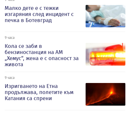
Малко дете е с тежки
изгаряния след инцидент с
печка в Ботевград
9 часа
Кола се заби в
бензиностанция на АМ
„Хемус“, жена е с опасност за
живота
9 часа
Изригването на Етна
продължава, полетите към
Катания са спрени