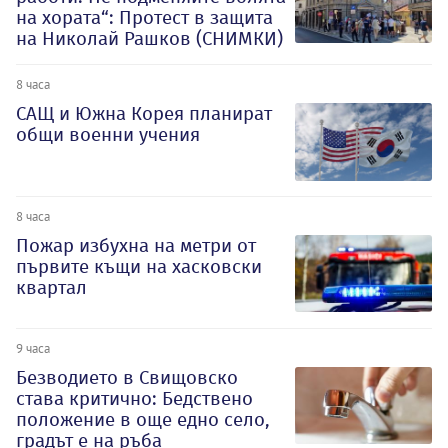
на хората“: Протест в защита
на Николай Рашков (СНИМКИ)
8 часа
САЩ и Южна Корея планират
общи военни учения
8 часа
Пожар избухна на метри от
първите къщи на хасковски
квартал
9 часа
Безводието в Свищовско
става критично: Бедствено
положение в още едно село,
градът е на ръба