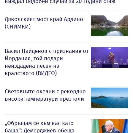
виждал подобен случай за 20 години стаж
Дяволският мост край Ардино
(СНИМКИ)
Васил Найденов с признание от
Йордания, той подари
неиздадена песен на
кралството (ВИДЕО)
Световните океани с рекордно
високи температури през юли
„Обръщам се към вас като
баща“: Демерджиев обеща