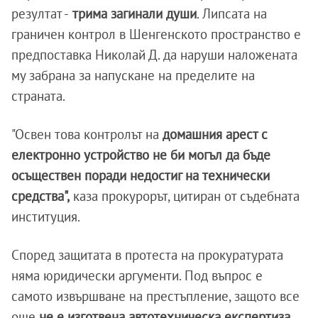
резултат -
трима загинали души
. Липсата на
граничен контрол в Шенгенското пространство е
предпоставка Николай Д. да наруши наложената
му забрана за напускане на пределите на
страната.
"Освен това контролът на
домашния арест с
електронно устройство не би могъл да бъде
осъществен поради недостиг на технически
средства",
каза прокурорът, цитиран от съдебната
институция.
Според защитата в протеста на прокуратурата
няма юридически аргументи. Под въпрос е
самото извършване на престъпление, защото все
още
не е изготвена автотехническа експертиза