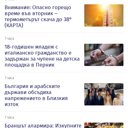
Внимание: Опасно горещо
време във вторник –
термометърът скача до 38°
(КАРТА)
7 часа
18-годишен младеж с
италианско гражданство е
задържан за чупене на детска
площадка в Перник
7 часа
България и арабските
държави обсъдиха
напрежението в Близкия
изток
7 часа
Браншът алармира: Изкупните