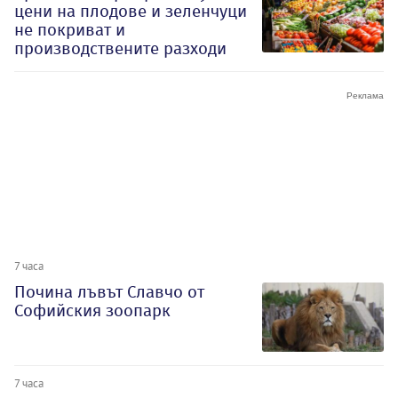
цени на плодове и зеленчуци
не покриват и
производствените разходи
7 часа
Почина лъвът Славчо от
Софийския зоопарк
7 часа