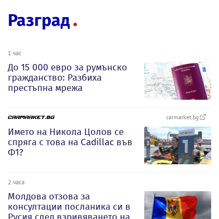
Разград
1 час
До 15 000 евро за румънско
гражданство: Разбиха
престъпна мрежа
carmarket.bg
Името на Никола Цолов се
спряга с това на Cadillac във
Ф1?
2 часа
Молдова отзова за
консултации посланика си в
Русия след взривяването на