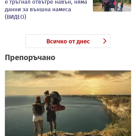
е тръгнал отвътре навън, няма
данни за външна намеса
(ВИДЕО)
Всичко от днес
Препоръчано