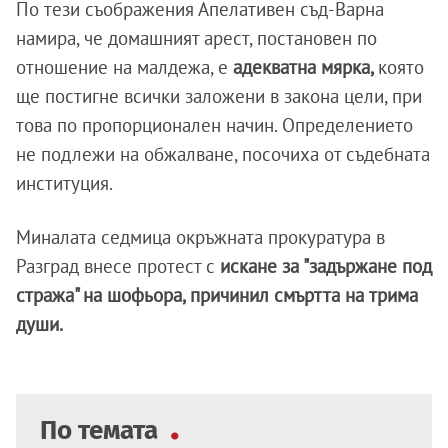
По тези съображения Апелативен съд-Варна
намира, че домашният арест, постановен по
отношение на малдежа, е
адекватна мярка,
която
ще постигне всички заложени в закона цели, при
това по пропорционален начин. Определението
не подлежи на обжалване, посочиха от съдебната
институция.
Миналата седмица окръжната прокуратура в
Разград внесе протест с
искане за "задържане под
стража" на шофьора, причинил смъртта на трима
души.
По темата