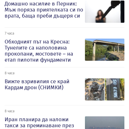
Домашно насилие в Перник:
Мъж поряза приятелката си по
врата, баща преби дъщеря си
7 часа
Обходният път на Кресна:
Тунелите са наполовина
прокопани, мостовете – на
етап пилотни фундаменти
8 часа
Вижте взривилия се край
Кардам дрон (СНИМКИ)
8 часа
Иран планира да наложи
такси за преминаване през