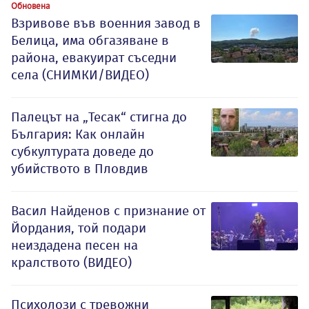
Обновена
Взривове във военния завод в
Белица, има обгазяване в
района, евакуират съседни
села (СНИМКИ/ВИДЕО)
Палецът на „Тесак“ стигна до
България: Как онлайн
субкултурата доведе до
убийството в Пловдив
Васил Найденов с признание от
Йордания, той подари
неиздадена песен на
кралството (ВИДЕО)
Психолози с тревожни