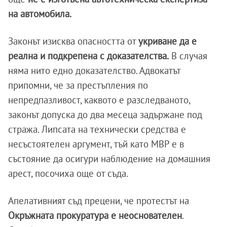
на автомобила.
Законът изисква опасността от
укриване да е
реална и подкрепена с доказателства.
В случая
няма нито едно доказателство. Адвокатът
припомни, че за престъпления по
непредпазливост, каквото е разследваното,
законът допуска до два месеца задържане под
стража. Липсата на технически средства е
несъстоятелен аргумент, тъй като МВР е в
състояние да осигури наблюдение на домашния
арест, посочиха още от съда.
Апелативният съд прецени, че протестът на
Окръжната прокуратура е неоснователен
.