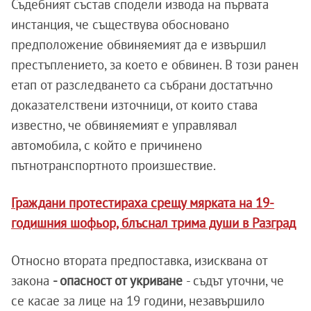
Съдебният състав сподели извода на първата
инстанция, че съществува обосновано
предположение обвиняемият да е извършил
престъплението, за което е обвинен. В този ранен
етап от разследването са събрани достатъчно
доказателствени източници, от които става
известно, че обвиняемият е управлявал
автомобила, с който е причинено
пътнотранспортното произшествие.
Граждани протестираха срещу мярката на 19-
годишния шофьор, блъснал трима души в Разград
Относно втората предпоставка, изисквана от
закона
- опасност от укриване
- съдът уточни, че
се касае за лице на 19 години, незавършило