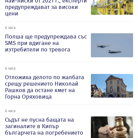
най-ниски от 2021 г., експерти
предупреждават за високи
цени
6 часа
Полша ще предупреждава със
SMS при вдигане на
изтребители по тревога
6 часа
Отложиха делото по жалбата
срещу решението Николай
Рашков да остане кмет на
Горна Оряховица
6 часа
Съдът не пусна бащата на
загиналите в Кипър
българчета на погребението