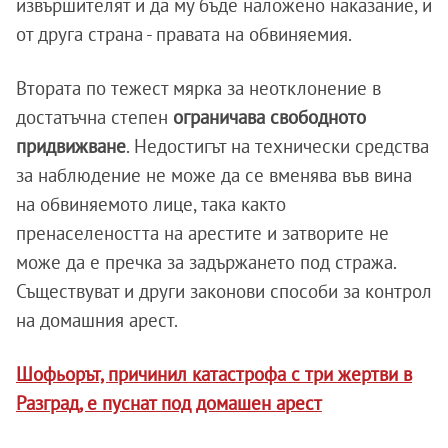
извършителят и да му бъде наложено наказание, и
от друга страна - правата на обвиняемия.
Втората по тежест мярка за неотклонение в
достатъчна степен
ограничава свободното
придвижване
. Недостигът на технически средства
за наблюдение не може да се вменява във вина
на обвиняемото лице, така както
пренаселеността на арестите и затворите не
може да е пречка за задържането под стража.
Съществуват и други законови способи за контрол
на домашния арест.
Шофьорът, причинил катастрофа с три жертви в
Разград, е пуснат под домашен арест