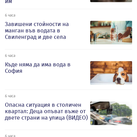
им
6 часа
Завишени стойности на
манган във водата в
Свиленград и две села
6 часа
Къде няма да има вода в
София
6 часа
Опасна ситуация в столичен
квартал: Деца опъват въже от
двете страни на улица (ВИДЕО)
6 часа