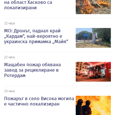
на област Хасково са
локализирани
22 часа
МО: Дронът, паднал край
„Кардам“, най-вероятно е
украинска примамка „Майя“
22 часа
Мащабен пожар обхвана
завод за рециклиране в
Ротердам
23 часа
Пожарът в село Висока могила
е частично локализиран