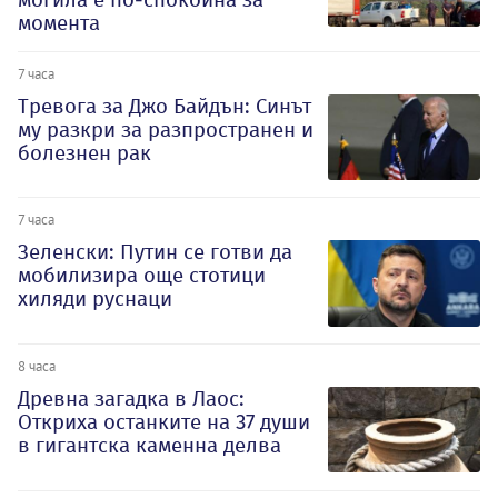
момента
7 часа
Тревога за Джо Байдън: Синът
му разкри за разпространен и
болезнен рак
7 часа
Зеленски: Путин се готви да
мобилизира още стотици
хиляди руснаци
8 часа
Древна загадка в Лаос:
Откриха останките на 37 души
в гигантска каменна делва