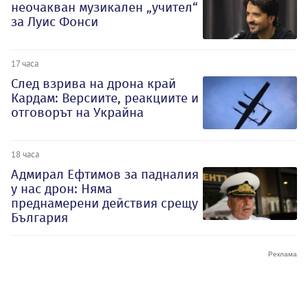
неочакван музикален „учител“
за Луис Фонси
17 часа
След взрива на дрона край
Кардам: Версиите, реакциите и
отговорът на Украйна
18 часа
Адмирал Ефтимов за падналия
у нас дрон: Няма
преднамерени действия срещу
България