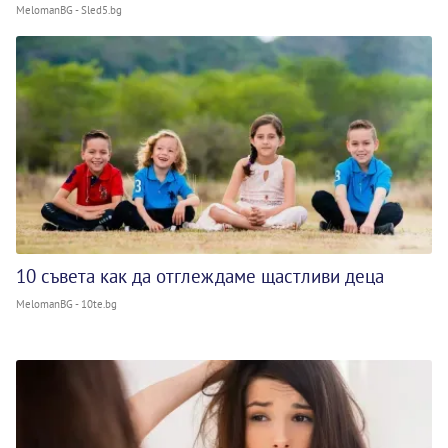
MelomanBG - Sled5.bg
10 съвета как да отглеждаме щастливи деца
MelomanBG - 10te.bg