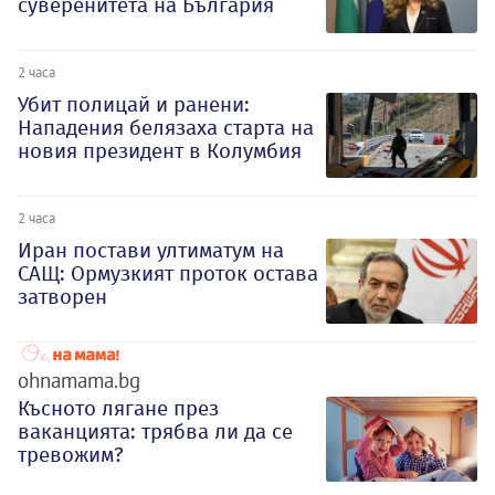
суверенитета на България
2 часа
Убит полицай и ранени:
Нападения белязаха старта на
новия президент в Колумбия
2 часа
Иран постави ултиматум на
САЩ: Ормузкият проток остава
затворен
ohnamama.bg
Късното лягане през
ваканцията: трябва ли да се
тревожим?