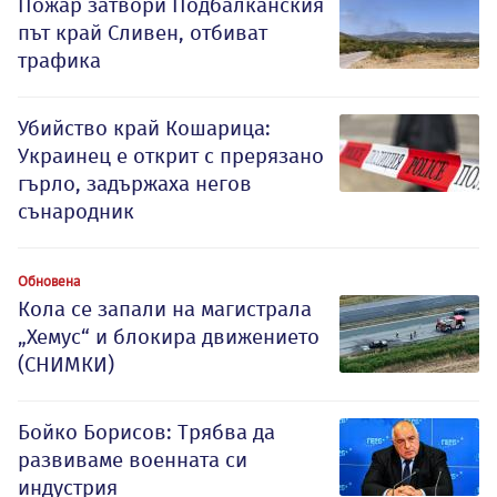
Пожар затвори Подбалканския
път край Сливен, отбиват
трафика
Убийство край Кошарица:
Украинец е открит с прерязано
гърло, задържаха негов
сънародник
Обновена
Кола се запали на магистрала
„Хемус“ и блокира движението
(СНИМКИ)
Бойко Борисов: Трябва да
развиваме военната си
индустрия