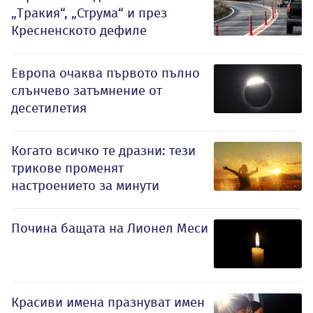
„Тракия“, „Струма“ и през
Кресненското дефиле
Европа очаква първото пълно
слънчево затъмнение от
десетилетия
Когато всичко те дразни: тези
трикове променят
настроението за минути
Почина бащата на Лионел Меси
Красиви имена празнуват имен