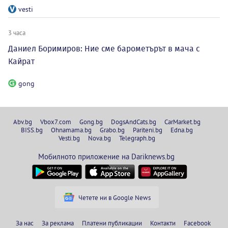
vesti
3 часа
Даниел Боримиров: Ние сме барометърът в мача с
Кайрат
gong
Abv.bg
Vbox7.com
Gong.bg
DogsAndCats.bg
CarMarket.bg
BISS.bg
Ohnamama.bg
Grabo.bg
Pariteni.bg
Edna.bg
Vesti.bg
Nova.bg
Telegraph.bg
Мобилното приложение на Dariknews.bg
Четете ни в Google News
За нас
За реклама
Платени публикации
Контакти
Facebook