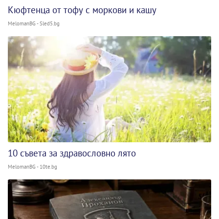
Кюфтенца от тофу с моркови и кашу
MelomanBG - Sled5.bg
10 съвета за здравословно лято
MelomanBG - 10te.bg