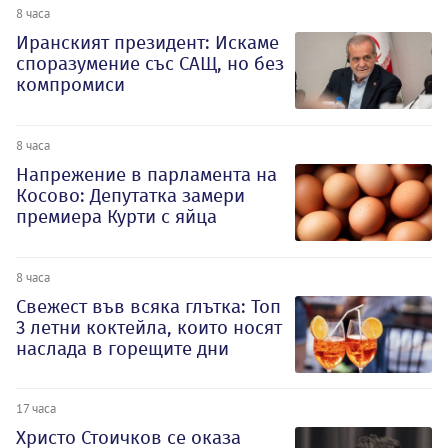
8 часа
Иранският президент: Искаме
споразумение със САЩ, но без
компромиси
8 часа
Напрежение в парламента на
Косово: Депутатка замери
премиера Курти с яйца
8 часа
Свежест във всяка глътка: Топ
3 летни коктейла, които носят
наслада в горещите дни
17 часа
Христо Стоичков се оказа