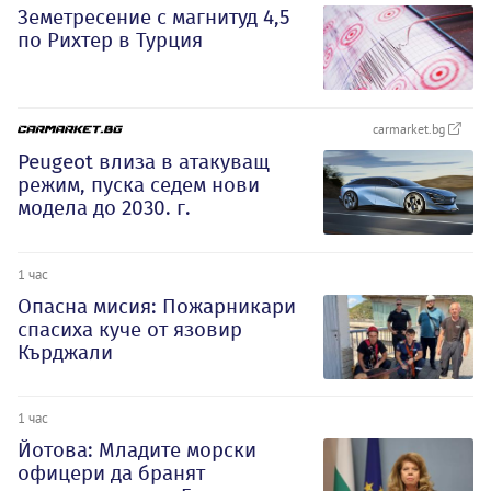
Земетресение с магнитуд 4,5
по Рихтер в Турция
carmarket.bg
Peugeot влиза в атакуващ
режим, пуска седем нови
модела до 2030. г.
1 час
Опасна мисия: Пожарникари
спасиха куче от язовир
Кърджали
1 час
Йотова: Младите морски
офицери да бранят