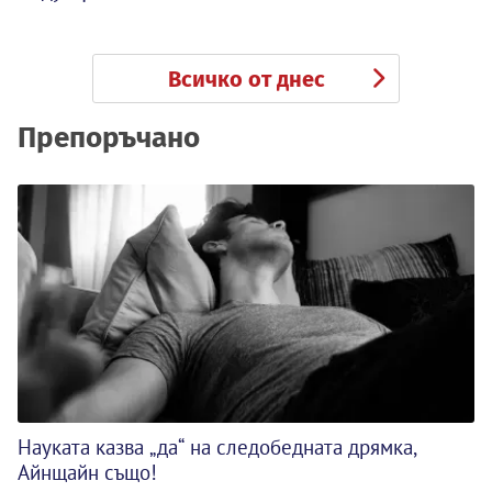
Всичко от днес
Препоръчано
Науката казва „да“ на следобедната дрямка,
Айнщайн също!