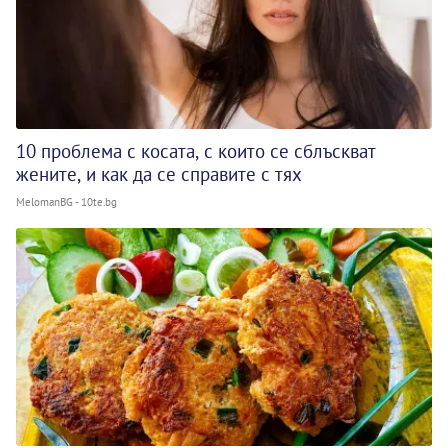
10 проблема с косата, с които се сблъскват
жените, и как да се справите с тях
MelomanBG - 10te.bg