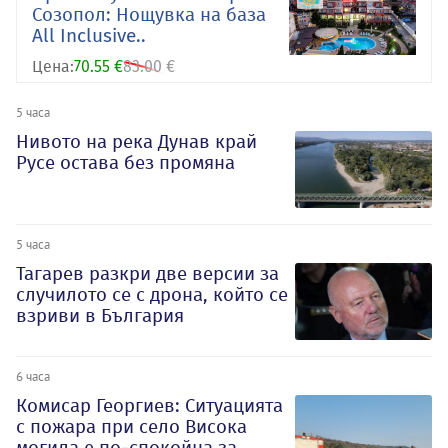
Созопол: Нощувка на база
All Inclusive..
Цена:
70.55 €
83.00 €
5 часа
Нивото на река Дунав край
Русе остава без промяна
5 часа
Тагарев разкри две версии за
случилото се с дрона, който се
взриви в България
6 часа
Комисар Георгиев: Ситуацията
с пожара при село Висока
могила е по-спокойна за