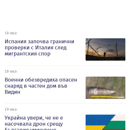
18 часа
Испания започва гранични
проверки с Италия след
мигрантския спор
18 часа
Военни обезвредиха опасен
снаряд в частен дом във
Видин
19 часа
Украйна увери, че не е
насочвала дрон срещу
България умишлено