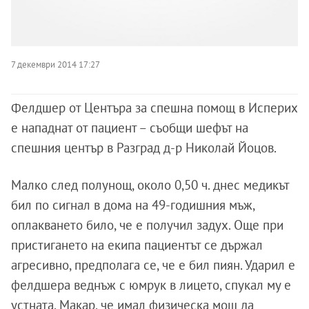
7 декември 2014 17:27
Фелдшер от Центъра за спешна помощ в Исперих
е нападнат от пациент – съобщи шефът на
спешния център в Разград д-р Николай Йоцов.
Малко след полунощ, около 0,50 ч. днес медикът
бил по сигнал в дома на 49-годишния мъж,
оплакването било, че е получил задух. Още при
пристигането на екипа пациентът се държал
агресивно, предполага се, че е бил пиян. Ударил е
фелдшера веднъж с юмрук в лицето, спукал му е
устната. Макар, че имал физическа мощ да