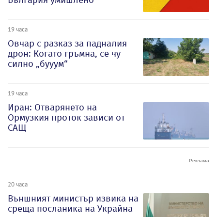
19 часа
Овчар с разказ за падналия
дрон: Когато гръмна, се чу
силно „бууум“
19 часа
Иран: Отварянето на
Ормузкия проток зависи от
САЩ
20 часа
Външният министър извика на
среща посланика на Украйна