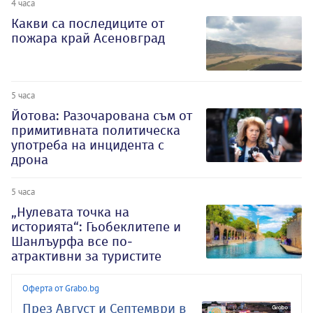
4 часа
Какви са последиците от
пожара край Асеновград
5 часа
Йотова: Разочарована съм от
примитивната политическа
употреба на инцидента с
дрона
5 часа
„Нулевата точка на
историята“: Гьобеклитепе и
Шанлъурфа все по-
атрактивни за туристите
Оферта от Grabo.bg
През Август и Септември в