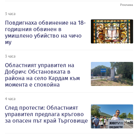
3 часа
Повдигнаха обвинение на 18-
годишния обвинен в
умишлено убийство на чичо
му
3 часа
Oбластният управител на
Добрич: Обстановката в
района на село Кардам към
момента е спокойна
4 часа
След протести: Областният
управител предлага кръгово
за опасен път край Търговище