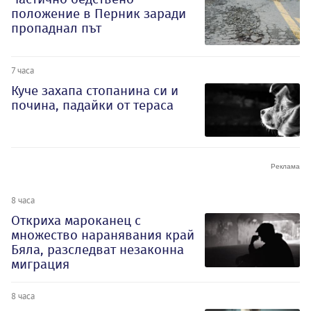
положение в Перник заради
пропаднал път
7 часа
Куче захапа стопанина си и
почина, падайки от тераса
8 часа
Откриха мароканец с
множество наранявания край
Бяла, разследват незаконна
миграция
8 часа