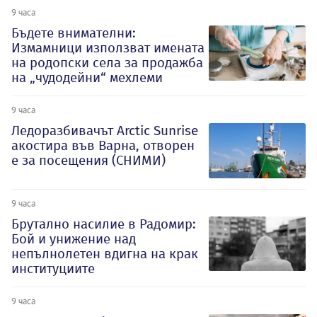
9 часа
Бъдете внимателни:
Измамници използват имената
на родопски села за продажба
на „чудодейни“ мехлеми
9 часа
Ледоразбивачът Arctic Sunrise
акостира във Варна, отворен
е за посещения (СНИМИ)
9 часа
Брутално насилие в Радомир:
Бой и унижение над
непълнолетен вдигна на крак
институциите
9 часа