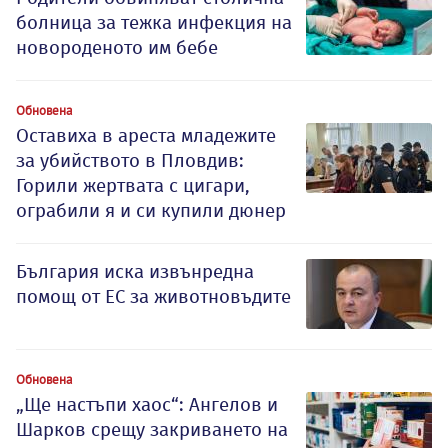
болница за тежка инфекция на
новороденото им бебе
Обновена
Оставиха в ареста младежите
за убийството в Пловдив:
Горили жертвата с цигари,
ограбили я и си купили дюнер
България иска извънредна
помощ от ЕС за животновъдите
Обновена
„Ще настъпи хаос“: Ангелов и
Шарков срещу закриването на