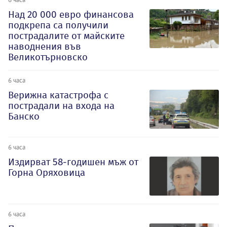
Над 20 000 евро финансова
подкрепа са получили
пострадалите от майските
наводнения във
Великотърновско
6 часа
Верижна катастрофа с
пострадали на входа на
Банско
6 часа
Издирват 58-годишен мъж от
Горна Оряховица
6 часа