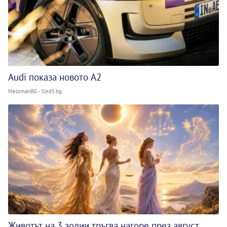
Audi показа новото A2
MelomanBG - Sled5.bg
Животът на 3 зодии тръгва нагоре през август