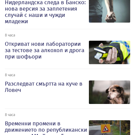
Нидерландска следа в Банско:
нова версия за заплетения
случай с наши и чужди
младежи
8 часа
Откриват нови лаборатории
за тестове за алкохол и дрога
при шофьори
8 часа
Разследват смъртта на куче в
Ловеч
8 часа
Временни промени в
движението по републикански