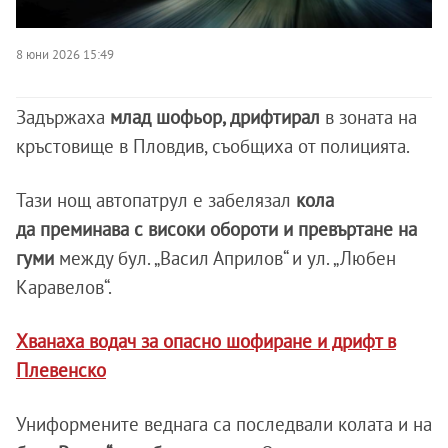
8 юни 2026 15:49
Задържаха
млад шофьор, дрифтирал
в зоната на
кръстовище в Пловдив, съобщиха от полицията.
Тази нощ автопатрул е забелязал
кола
да преминава с високи обороти и превъртане на
гуми
между бул. „Васил Априлов“ и ул. „Любен
Каравелов“.
Хванаха водач за опасно шофиране и дрифт в
Плевенско
Униформените веднага са последвали колата и на