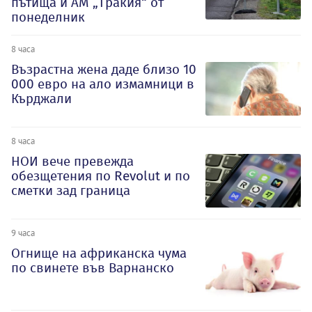
пътища и АМ „Тракия“ от
понеделник
8 часа
Възрастна жена даде близо 10
000 евро на ало измамници в
Кърджали
8 часа
НОИ вече превежда
обезщетения по Revolut и по
сметки зад граница
9 часа
Огнище на африканска чума
по свинете във Варнанско