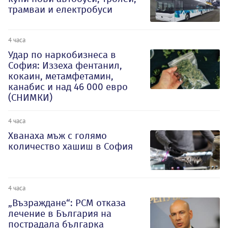
трамваи и електробуси
4 часа
Удар по наркобизнеса в
София: Иззеха фентанил,
кокаин, метамфетамин,
канабис и над 46 000 евро
(СНИМКИ)
4 часа
Хванаха мъж с голямо
количество хашиш в София
4 часа
„Възраждане“: РСМ отказа
лечение в България на
пострадала българка