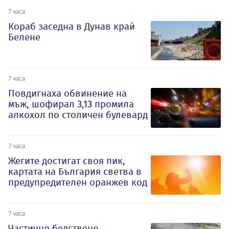
7 часа
Кораб заседна в Дунав край
Белене
7 часа
Повдигнаха обвинение на
мъж, шофирал 3,13 промила
алкохол по столичен булевард
7 часа
Жегите достигат своя пик,
картата на България светва в
предупредителен оранжев код
7 часа
Частично бедствено