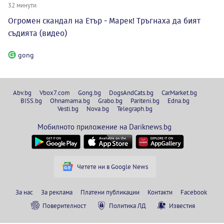
32 минути
Огромен скандал на Етър - Марек! Тръгнаха да бият
съдията (видео)
gong
Abv.bg
Vbox7.com
Gong.bg
DogsAndCats.bg
CarMarket.bg
BISS.bg
Ohnamama.bg
Grabo.bg
Pariteni.bg
Edna.bg
Vesti.bg
Nova.bg
Telegraph.bg
Мобилното приложение на Dariknews.bg
Четете ни в Google News
За нас
За реклама
Платени публикации
Контакти
Facebook
Поверителност
Политика ЛД
Известия