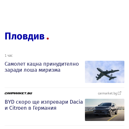
Пловдив
1 час
Самолет кацна принудително
заради лоша миризма
carmarket.bg
BYD скоро ще изпревари Dacia
и Citroеn в Германия