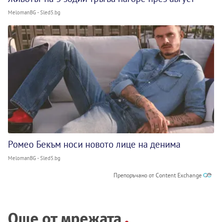
MelomanBG - Sled5.bg
Ромео Бекъм носи новото лице на денима
MelomanBG - Sled5.bg
Препоръчано от Content Exchange
Още от мрежата