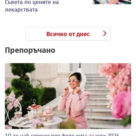
Съвета по цените на
лекарствата
Всичко от днес
Препоръчано
10-те най-горещи поп фолк хита за юли 2026