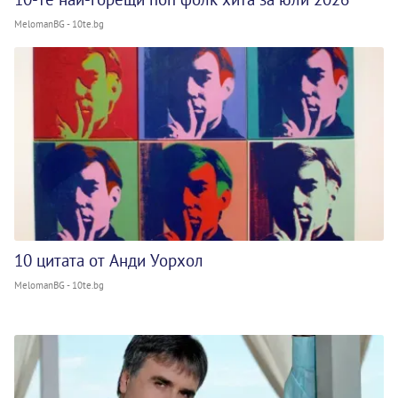
MelomanBG - 10te.bg
10 цитата от Анди Уорхол
MelomanBG - 10te.bg