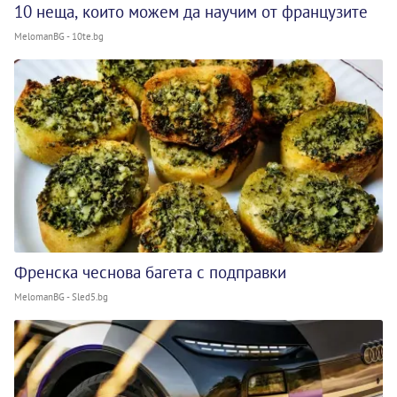
10 неща, които можем да научим от французите
MelomanBG - 10te.bg
Френска чеснова багета с подправки
MelomanBG - Sled5.bg