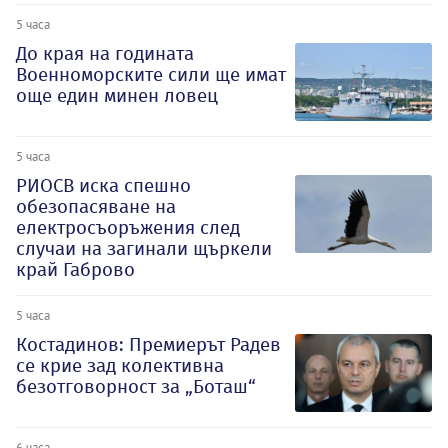
5 часа
До края на годината
Военноморските сили ще имат
още един минен ловец
5 часа
РИОСВ иска спешно
обезопасяване на
електросъоръжения след
случаи на загинали щъркели
край Габрово
5 часа
Костадинов: Премиерът Радев
се крие зад колективна
безотговорност за „Боташ“
6 часа