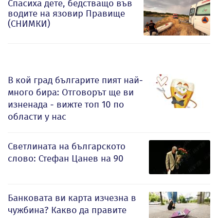
Спасиха дете, бедстващо във
водите на язовир Правище
(СНИМКИ)
В кой град българите пият най-
много бира: Отговорът ще ви
изненада - вижте топ 10 по
области у нас
Светлината на българското
слово: Стефан Цанев на 90
Банковата ви карта изчезна в
чужбина? Какво да правите