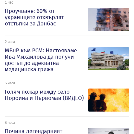
1 час
Проучване: 60% от
украинците отхвърлят
отстъпки за Донбас
2 часа
МВнР към РСМ: Настояваме
Ива Михаилова да получи
достъп до адекватна
медицинска грижа
3 часа
Голям пожар между село
Поройна и Първомай (ВИДЕО)
3 часа
Почина легендарният