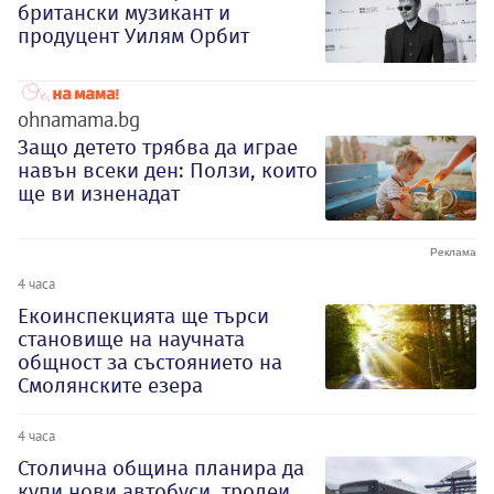
британски музикант и
продуцент Уилям Орбит
ohnamama.bg
Защо детето трябва да играе
навън всеки ден: Ползи, които
ще ви изненадат
4 часа
Екоинспекцията ще търси
становище на научната
общност за състоянието на
Смолянските езера
4 часа
Столична община планира да
купи нови автобуси, тролеи,