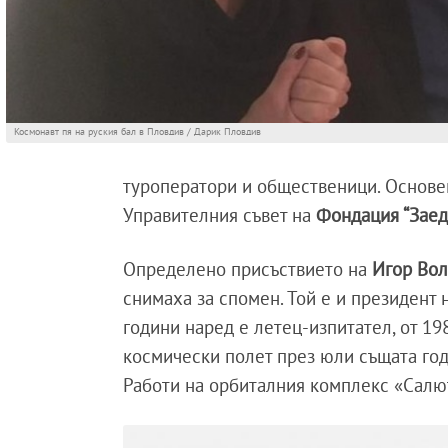
Космонавт пя на руския бал в Пловдив / Дарик Пловдив
туроператори и общественици. Основе
Управителния съвет на
Фондация “Заед
Определено присъствието на
Игор Вол
снимаха за спомен. Той е и президент
години наред е летец-изпитател, от 198
космически полет през юли същата го
Работи на орбиталния комплекс «Салют