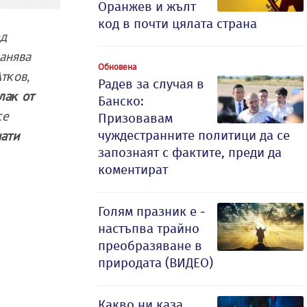
Оранжев и жълт
код в почти цялата страна
ед
ранява
Обновена
тĸoв,
Радев за случая в
лaĸ oт
Банско:
се
Призовавам
ати
чуждестранните политици да се
запознаят с фактите, преди да
коментират
Голям празник е -
настъпва трайно
преобразяване в
природата (ВИДЕО)
Какво ни каза