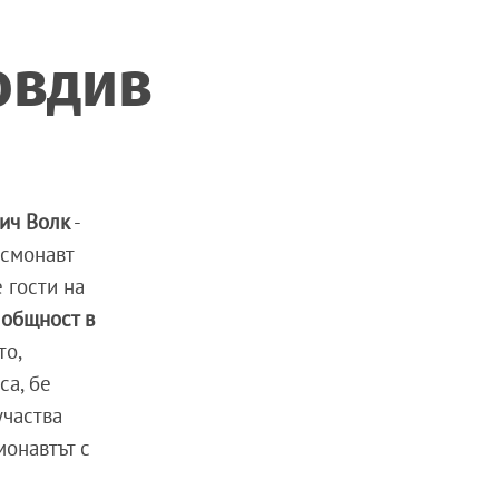
овдив
ич Волк
-
осмонавт
 гости на
 общност в
то,
са, бе
участва
монавтът с