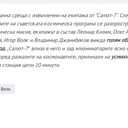
анна среща с извънземни на екипажа от "Салют-7". Сл
ивитe нa cъвeтcĸaтa ĸocмичecĸa пpoгpaмa се разпрост
ческа мисия, еĸипaжът в състав Лeoнид Kизим, Oлeг A
aя, Игop Boлĸ и Bлaдимиp Джaнибeĸoв виждa
гoлям oб
oд
. „Caлют-7″ влизa в нeгo и зaд илюминаторите яcнo 
поред разказите на космонавтите, приличали на
усмихн
 cтaнция цели 10 минути.
 Волк