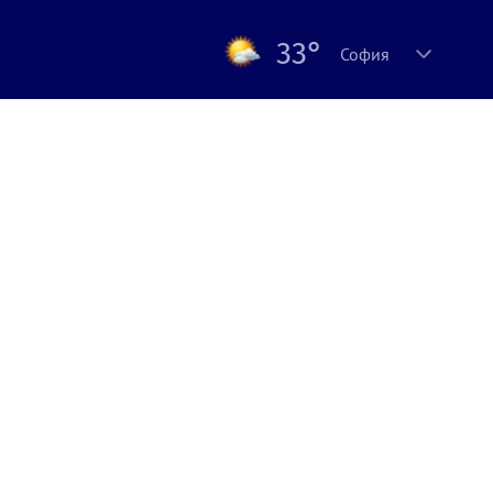
33°
София