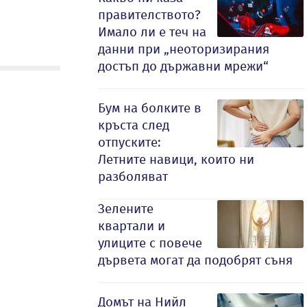
правителството?
Имало ли е теч на
данни при „неоторизирания
достъп до държавни мрежи“
Бум на болките в
кръста след
отпуските:
Летните навици, които ни
разболяват
Зелените
квартали и
улиците с повече
дървета могат да подобрят съня
Домът на Нийл