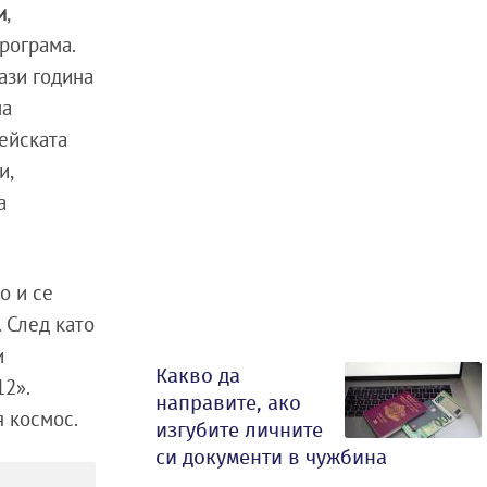
и
,
рограма.
ази година
на
рейската
и,
а
о и се
 След като
и
Какво да
12».
направите, ако
я космос.
изгубите личните
си документи в чужбина