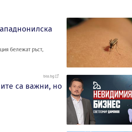
 западнонилска
ция бележат ръст,
biss.bg
ите са важни, но