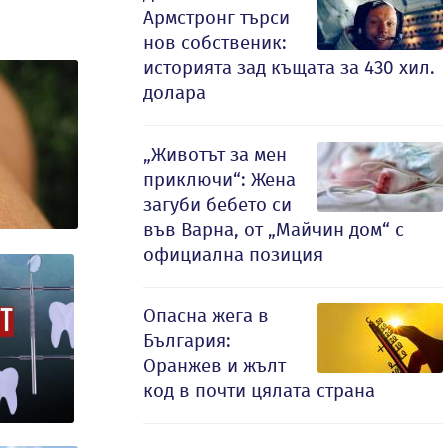
Армстронг търси
нов собственик:
историята зад къщата за 430 хил.
долара
„Животът за мен
приключи“: Жена
загуби бебето си
във Варна, от „Майчин дом“ с
официална позиция
Опасна жега в
България:
Оранжев и жълт
код в почти цялата страна