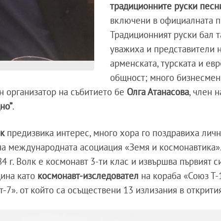
традиционните руски песн
включени в официалната п
Традиционният руски бал т
уважиха и представители 
арменската, турската и ев
общност; много бизнесмен
н организатор на събитието бе
Олга Атанасова
, член н
но”
.
к
предизвика интерес, много хора го поздравиха личн
 на международната асоциация «Земя и космонавтика».
4 г. Волк е космонавт 3-ти клас и извършва първият с
дина като
космонавт-изследовател
на кораба «Союз Т-
-7». от който са осъществени 13 излизания в открити