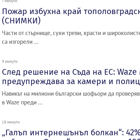
7 минути
Пожар избухна край тополовградс
(СНИМКИ)
Части от стърнище, сухи треви, храсти и широколистна
са изгорели ...
9 минути
След решение на Съда на ЕС: Waze
предупреждава за камери и поли
Навикът на милиони български шофьори да проверяв
в Waze преди ...
18 минути
„Галъп интернешънъл болкан“: 42%