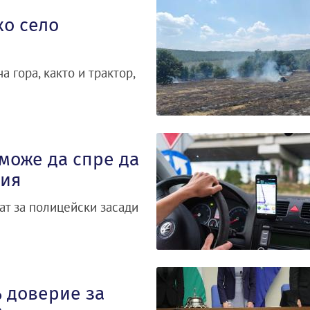
ко село
 гора, както и трактор,
 може да спре да
ция
ат за полицейски засади
 доверие за