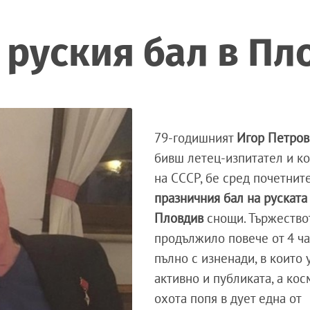
 руския бал в Пл
79-годишният
Игор Петров
бивш летец-изпитател и к
на СССР, бе сред почетните
празничния бал на руската
Пловдив
снощи. Тържество
продължило повече от 4 ча
пълно с изненади, в които 
активно и публиката, а кос
охота попя в дует една от