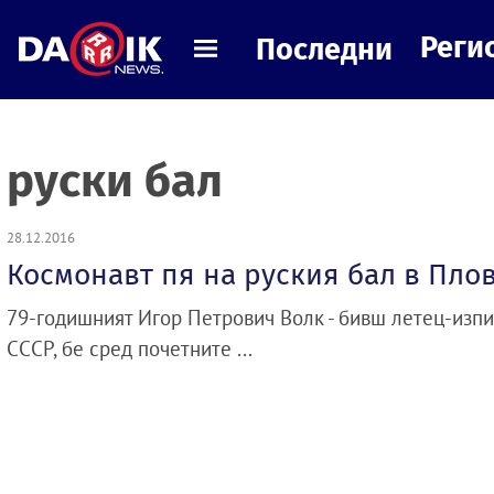
Реги
Последни
руски бал
28.12.2016
Космонавт пя на руския бал в Пло
79-годишният Игор Петрович Волк - бивш летец-изпи
СССР, бе сред почетните ...