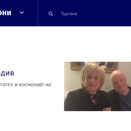
они
вдив
тател и космонавт на