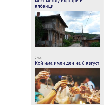
мост между българи и
албанци
1 час
Кой има имен ден на 8 август