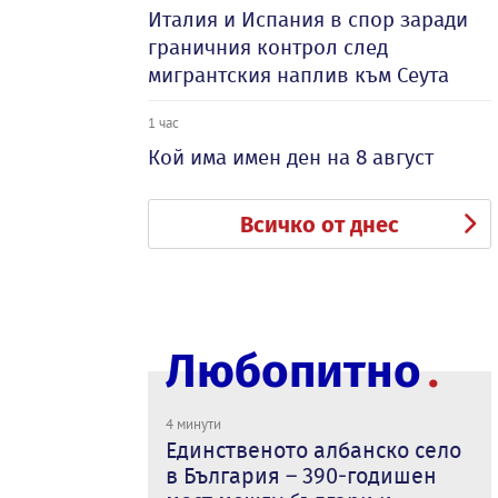
Италия и Испания в спор заради
граничния контрол след
мигрантския наплив към Сеута
1 час
Кой има имен ден на 8 август
Всичко от днес
Любопитно
4 минути
Единственото албанско село
в България – 390-годишен