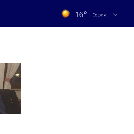
16°
София