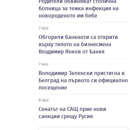
Родители обвиняват столична
болница за тежка инфекция на
новороденото им бебе
7 часа
Обгорели банкноти са открити
върху тялото на бизнесмена
Владимир Янков от Банкя
7 часа
Володимир Зеленски пристигна в
Белград на първото си официално
посещение
8 часа
Сенатът на САЩ прие нови
санкции срещу Русия