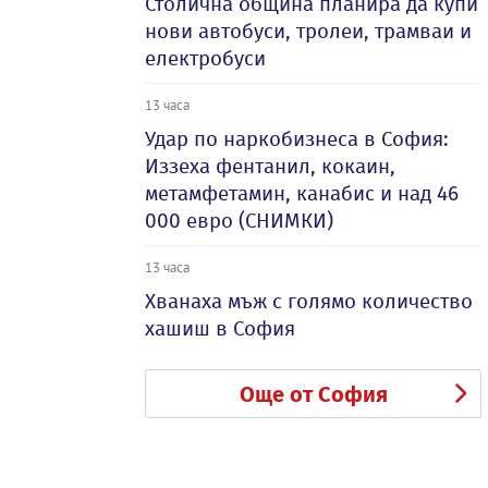
Столична община планира да купи
нови автобуси, тролеи, трамваи и
електробуси
13 часа
Удар по наркобизнеса в София:
Иззеха фентанил, кокаин,
метамфетамин, канабис и над 46
000 евро (СНИМКИ)
13 часа
Хванаха мъж с голямо количество
хашиш в София
Още от София