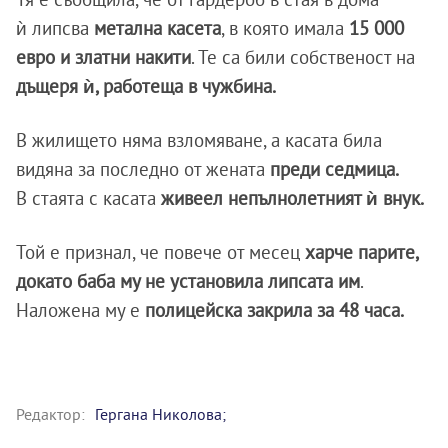
ѝ липсва
метална касета
, в която имала
15 000
евро и златни накити
. Те са били собственост на
дъщеря ѝ, работеща в чужбина.
В жилището няма взломяване, а касата била
видяна за последно от жената
преди седмица.
В стаята с касата
живеел непълнолетният ѝ внук.
Той е признал, че повече от месец
харче парите,
докато баба му не установила липсата им
.
Наложена му е
полицейска закрила за 48 часа.
Редактор:
Гергана Николова;