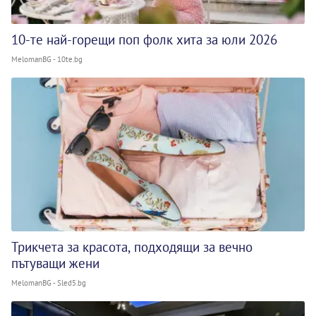
10-те най-горещи поп фолк хита за юли 2026
MelomanBG - 10te.bg
Трикчета за красота, подходящи за вечно
пътуващи жени
MelomanBG - Sled5.bg