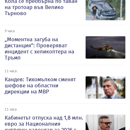
Кола се преобърна по таван
на тротоар във Велико
Търново
9 часа
„Моментна загуба на
дистанция“: Проверяват
инцидент с хеликоптера на
Тръмп
11 часа
Кандев: Тихомълком сменят
шефове на областни
дирекции на МВР
11 часа
Кабинетът отпуска над 1,8 млн.
евро за Националния
културен календар за 2026 г.