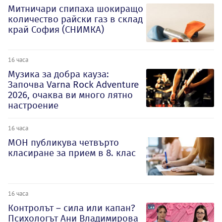
Митничари спипаха шокиращо
количество райски газ в склад
край София (СНИМКА)
16 часа
Музика за добра кауза:
Започва Varna Rock Adventure
2026, очаква ви много лятно
настроение
16 часа
МОН публикува четвърто
класиране за прием в 8. клас
16 часа
Контролът – сила или капан?
Психологът Ани Владимирова