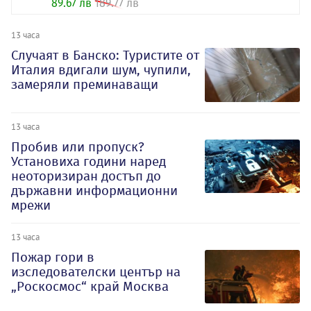
89.67 лв
189.77 лв
13 часа
Случаят в Банско: Туристите от
Италия вдигали шум, чупили,
замеряли преминаващи
13 часа
Пробив или пропуск?
Установиха години наред
неоторизиран достъп до
държавни информационни
мрежи
13 часа
Пожар гори в
изследователски център на
„Роскосмос“ край Москва