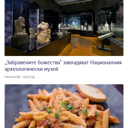
„Забравените божества“ завладяват Националния
археологически музей
MelomanBG - Sled5.bg