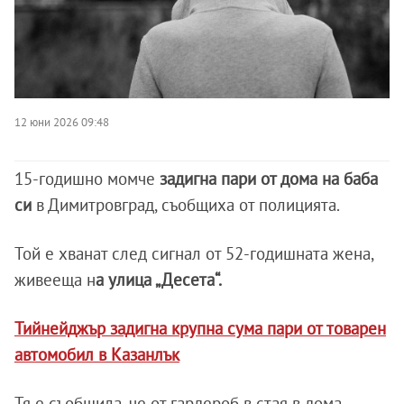
12 юни 2026 09:48
15-годишно момче
задигна пари от дома на баба
си
в Димитровград, съобщиха от полицията.
Той е хванат след сигнал от 52-годишната жена,
живееща н
а улица „Десета“.
Тийнейджър задигна крупна сума пари от товарен
автомобил в Казанлък
Тя е съобщила, че от гардероб в стая в дома