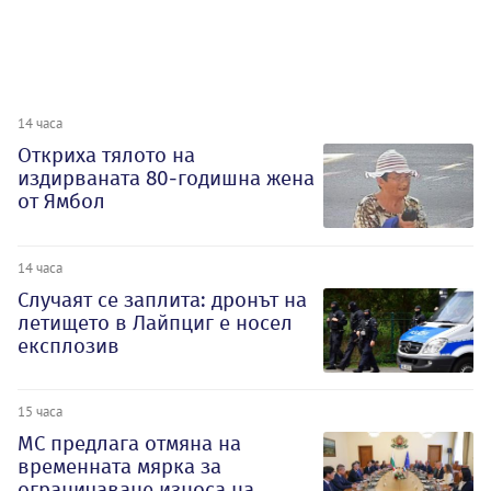
14 часа
Откриха тялото на
издирваната 80-годишна жена
от Ямбол
14 часа
Случаят се заплита: дронът на
летището в Лайпциг е носел
експлозив
15 часа
МС предлага отмяна на
временната мярка за
ограничаване износа на