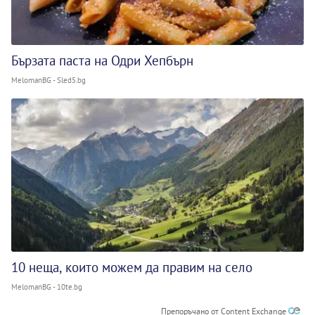
Бързата паста на Одри Хепбърн
MelomanBG - Sled5.bg
10 неща, които можем да правим на село
MelomanBG - 10te.bg
Препоръчано от Content Exchange