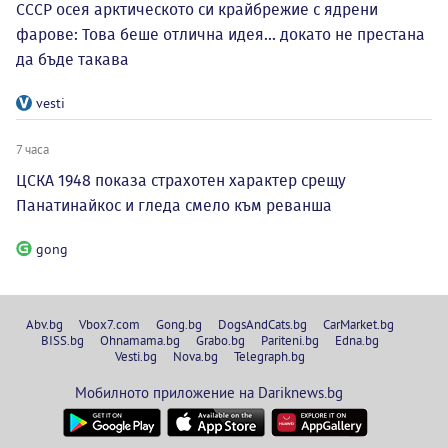
СССР осея арктическото си крайбрежие с ядрени
фарове: Това беше отлична идея... докато не престана
да бъде такава
vesti
7 часа
ЦСКА 1948 показа страхотен характер срещу
Панатинайкос и гледа смело към реванша
gong
Abv.bg
Vbox7.com
Gong.bg
DogsAndCats.bg
CarMarket.bg
BISS.bg
Ohnamama.bg
Grabo.bg
Pariteni.bg
Edna.bg
Vesti.bg
Nova.bg
Telegraph.bg
Мобилното приложение на Dariknews.bg