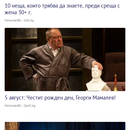
10 неща, които трябва да знаете, преди среща с
жена 30+ г.
MelomanBG - 10te.bg
5 август: Честит рожден ден, Георги Мамалев!
MelomanBG - Sled5.bg