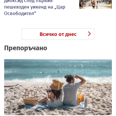
диоксид след първия
пешеходен уикенд на „Цар
Освободител“
Всичко от днес
Препоръчано