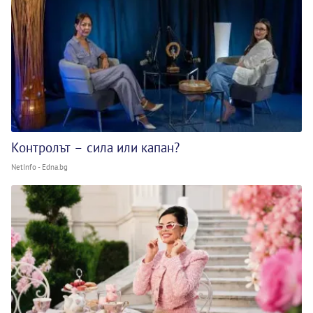
Контролът – сила или капан?
NetInfo - Edna.bg