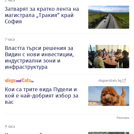
Затварят за кратко лента на
магистрала „Тракия“ край
София
7 часа
Властта търси решения за
Видин с нови инвестиции,
индустриални зони и
инфраструктура
dogsandcats.bg
Кои са трите вида Пудели и
кой е най-добрият избор за
вас
9 часа