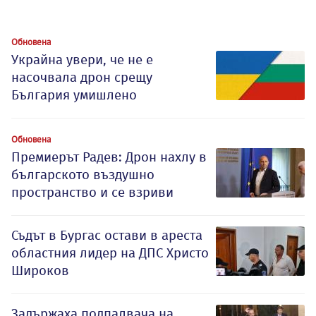
Обновена
Украйна увери, че не е
насочвала дрон срещу
България умишлено
Обновена
Премиерът Радев: Дрон нахлу в
българското въздушно
пространство и се взриви
Съдът в Бургас остави в ареста
областния лидер на ДПС Христо
Широков
Задържаха подпалвача на