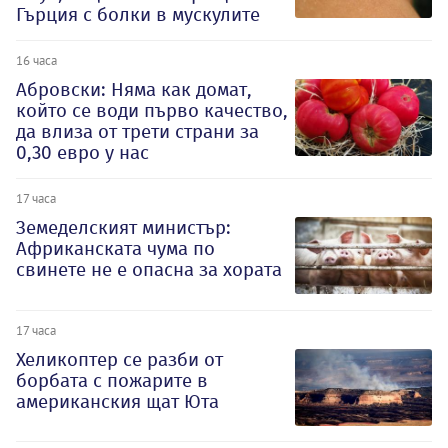
Гърция с болки в мускулите
16 часа
Абровски: Няма как домат,
който се води първо качество,
да влиза от трети страни за
0,30 евро у нас
17 часа
Земеделският министър:
Африканската чума по
свинете не е опасна за хората
17 часа
Хеликоптер се разби от
борбата с пожарите в
американския щат Юта