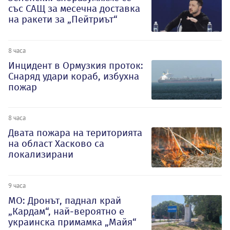
със САЩ за месечна доставка
на ракети за „Пейтриът“
8 часа
Инцидент в Ормузкия проток:
Снаряд удари кораб, избухна
пожар
8 часа
Двата пожара на територията
на област Хасково са
локализирани
9 часа
МО: Дронът, паднал край
„Кардам“, най-вероятно е
украинска примамка „Майя“