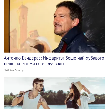
Антонио Бандерас: Инфарктът беше най-хубавото
нещо, което ми се е случвало
NetInfo - Edna.bg