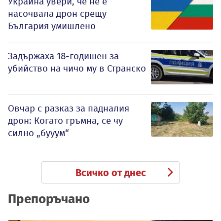
Украйна увери, че не е
насочвала дрон срещу
България умишлено
Задържаха 18-годишен за
убийство на чичо му в Странско
Овчар с разказ за падналия
дрон: Когато гръмна, се чу
силно „бууум“
Всичко от днес
Препоръчано