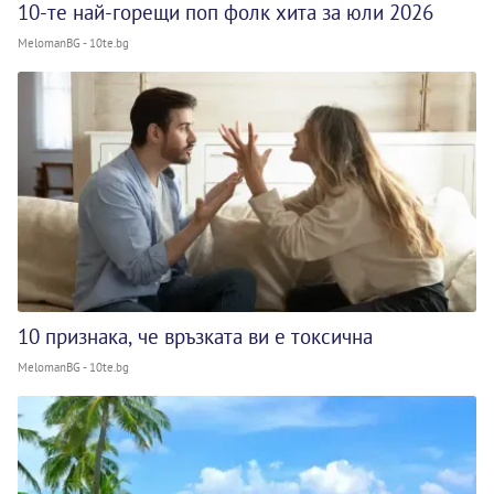
10-те най-горещи поп фолк хита за юли 2026
MelomanBG - 10te.bg
10 признака, че връзката ви е токсична
MelomanBG - 10te.bg