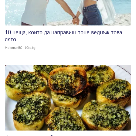
10 неща, които да направиш поне веднъж това
лято
MelomanBG - 10te.bg