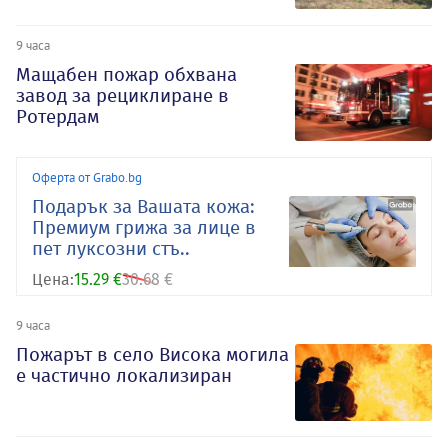
9 часа
Мащабен пожар обхвана
завод за рециклиране в
Ротердам
Оферта от Grabo.bg
Подарък за Вашата кожа:
Премиум грижа за лице в
пет луксозни стъ..
Цена:
15.29 €
30.68 €
9 часа
Пожарът в село Висока могила
е частично локализиран