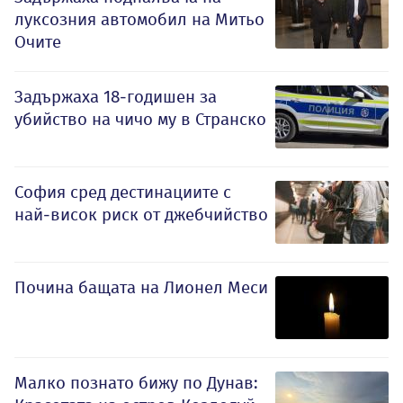
луксозния автомобил на Митьо
Очите
Задържаха 18-годишен за
убийство на чичо му в Странско
София сред дестинациите с
най-висок риск от джебчийство
Почина бащата на Лионел Меси
Малко познато бижу по Дунав: