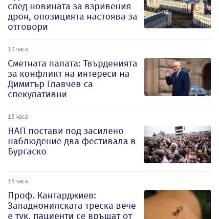
след новината за взривения
дрон, опозицията настоява за
отговори
13 часа
Сметната палата: Твърденията
за конфликт на интереси на
Димитър Главчев са
спекулативни
15 часа
НАП постави под засилено
наблюдение два фестивала в
Бургаско
15 часа
Проф. Кантарджиев:
Западнонилската треска вече
е тук, пациенти се връщат от