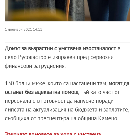
1 ноември 2021 14:11
Домът за възрастни с умствена изостаналост
в
село Русокастро е изправен пред сериозни
финансови затруднения.
130 болни мъже, които са настанени там,
могат да
останат без адекватна помощ
, тъй като част от
персонала е в готовност да напусне поради
липсата на актуализация на бюджета и заплатите,
съобщиха от пресцентъра на община Камено.
Закриват домовете за хора с умствена