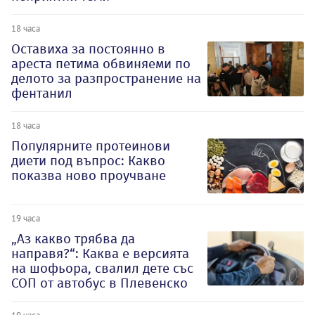
18 часа
Оставиха за постоянно в
ареста петима обвиняеми по
делото за разпространение на
фентанил
18 часа
Популярните протеинови
диети под въпрос: Какво
показва ново проучване
19 часа
„Аз какво трябва да
направя?“: Каква е версията
на шофьора, свалил дете със
СОП от автобус в Плевенско