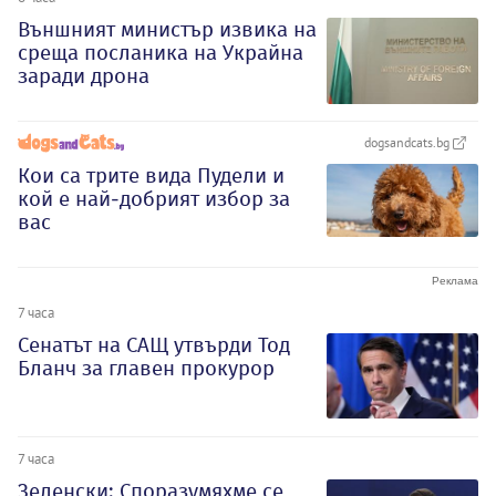
Външният министър извика на
среща посланика на Украйна
заради дрона
dogsandcats.bg
Кои са трите вида Пудели и
кой е най-добрият избор за
вас
7 часа
Сенатът на САЩ утвърди Тод
Бланч за главен прокурор
7 часа
Зеленски: Споразумяхме се