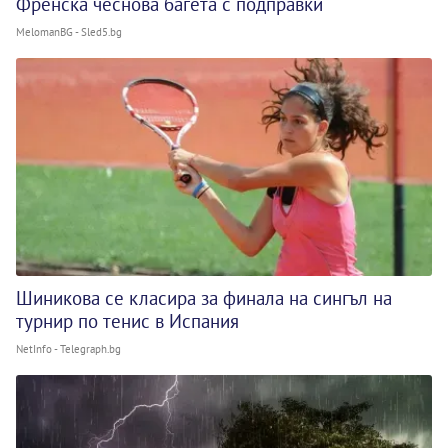
Френска чеснова багета с подправки
MelomanBG - Sled5.bg
Шиникова се класира за финала на сингъл на
турнир по тенис в Испания
NetInfo - Telegraph.bg