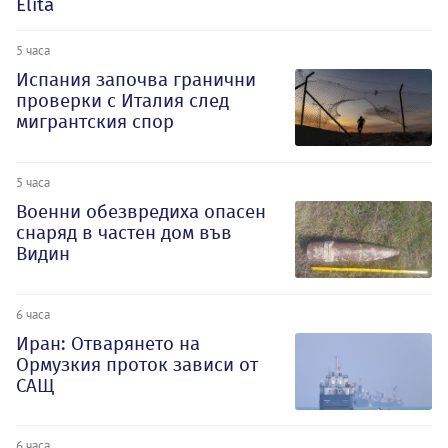
Elita
5 часа
Испания започва гранични
проверки с Италия след
мигрантския спор
5 часа
Военни обезвредиха опасен
снаряд в частен дом във
Видин
6 часа
Иран: Отварянето на
Ормузкия проток зависи от
САЩ
6 часа