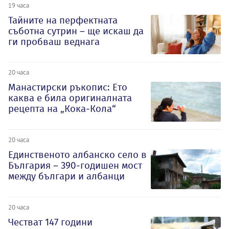
19 часа
Тайните на перфектната
съботна сутрин – ще искаш да
ги пробваш веднага
20 часа
Манастирски ръкопис: Ето
каква е била оригиналната
рецепта на „Кока-Кола“
20 часа
Единственото албанско село в
България – 390-годишен мост
между българи и албанци
20 часа
Честват 147 години