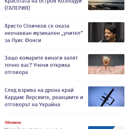
Красотата на остров Козлодуй
(ГАЛЕРИЯ)
Христо Стоичков се оказа
неочакван музикален „учител“
за Луис Фонси
Защо комарите винаги хапят
точно вас? Учени откриха
отговора
След взрива на дрона край
Кардам: Версиите, реакциите и
отговорът на Украйна
Обновена