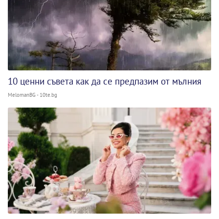
10 ценни съвета как да се предпазим от мълния
MelomanBG - 10te.bg