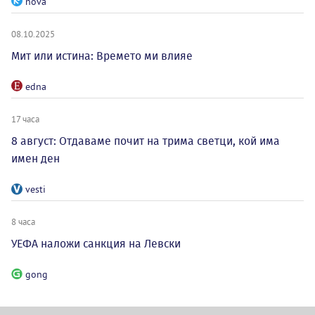
nova
08.10.2025
Мит или истина: Времето ми влияе
edna
17 часа
8 август: Отдаваме почит на трима светци, кой има
имен ден
vesti
8 часа
УЕФА наложи санкция на Левски
gong