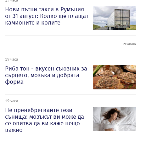
19 часа
Нови пътни такси в Румъния
от 31 август: Колко ще плащат
камионите и колите
19 часа
Риба тон - вкусен съюзник за
сърцето, мозъка и добрата
форма
19 часа
Не пренебрегвайте тези
сънища: мозъкът ви може да
се опитва да ви каже нещо
важно