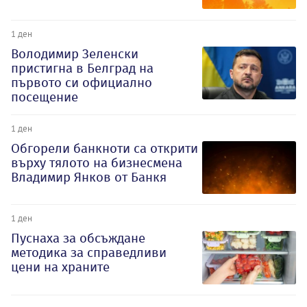
1 ден
Володимир Зеленски
пристигна в Белград на
първото си официално
посещение
1 ден
Обгорели банкноти са открити
върху тялото на бизнесмена
Владимир Янков от Банкя
1 ден
Пуснаха за обсъждане
методика за справедливи
цени на храните