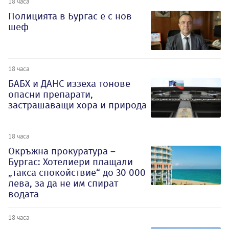
18 часа
Полицията в Бургас е с нов
шеф
18 часа
БАБХ и ДАНС иззеха тонове
опасни препарати,
застрашаващи хора и природа
18 часа
Окръжна прокуратура –
Бургас: Хотелиери плащали
„такса спокойствие“ до 30 000
лева, за да не им спират
водата
18 часа