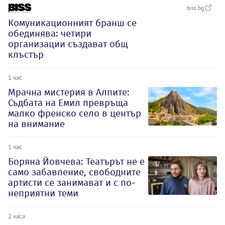
biss.bg
Комуникационният бранш се
обединява: четири
организации създават общ
клъстър
1 час
Мрачна мистерия в Алпите:
Съдбата на Емил превръща
малко френско село в център
на внимание
1 час
Боряна Йовчева: Театърът не е
само забавление, свободните
артисти се занимават и с по-
неприятни теми
2 часа