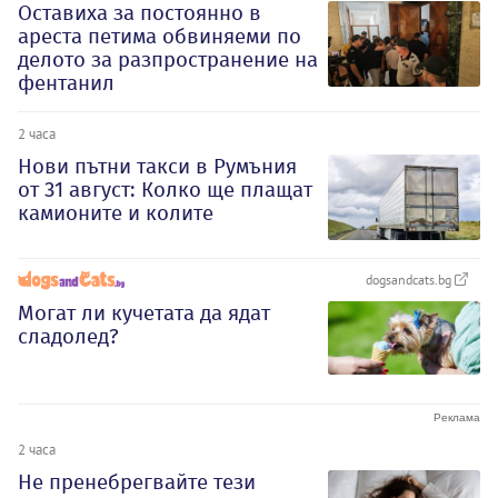
Оставиха за постоянно в
ареста петима обвиняеми по
делото за разпространение на
фентанил
2 часа
Нови пътни такси в Румъния
от 31 август: Колко ще плащат
камионите и колите
dogsandcats.bg
Могат ли кучетата да ядат
сладолед?
2 часа
Не пренебрегвайте тези