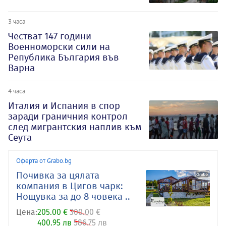
3 часа
Честват 147 години
Военноморски сили на
Република България във
Варна
4 часа
Италия и Испания в спор
заради граничния контрол
след мигрантския наплив към
Сеута
Оферта от Grabo.bg
Почивка за цялата
компания в Цигов чарк:
Нощувка за до 8 човека ..
Цена:
205.00 €
300.00 €
400.95 лв
586.75 лв