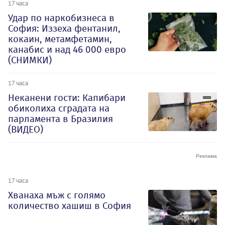
17 часа
Удар по наркобизнеса в
София: Иззеха фентанил,
кокаин, метамфетамин,
канабис и над 46 000 евро
(СНИМКИ)
17 часа
Неканени гости: Капибари
обиколиха сградата на
парламента в Бразилия
(ВИДЕО)
17 часа
Хванаха мъж с голямо
количество хашиш в София