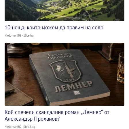
10 неща, които можем да правим на село
MelomanBG - 10te.bg
Кой спечели скандалния роман „Лемнер“ от
Александър Проханов?
MelomanBG - Sled5.bg