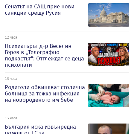
Сенатът на САЩ прие нови
санкции срещу Русия
12 часа
Психиатърът д-р Веселин
Герев в „Телеграфно
подкастът“: Отглеждат се деца
психопати
13 часа
Родители обвиняват столична
болница за тежка инфекция
на новороденото им бебе
13 часа
България иска извънредна
помощ от ЕС за