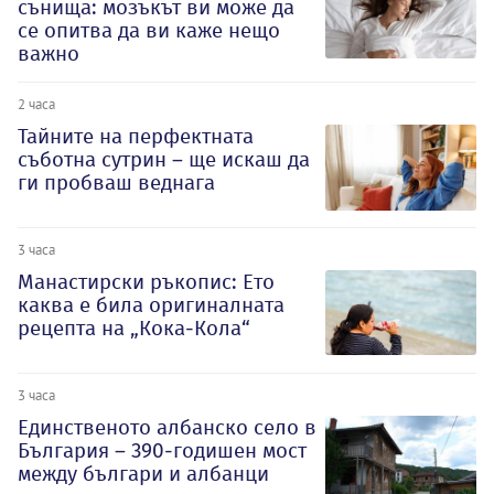
сънища: мозъкът ви може да
се опитва да ви каже нещо
важно
2 часа
Тайните на перфектната
съботна сутрин – ще искаш да
ги пробваш веднага
3 часа
Манастирски ръкопис: Ето
каква е била оригиналната
рецепта на „Кока-Кола“
3 часа
Единственото албанско село в
България – 390-годишен мост
между българи и албанци