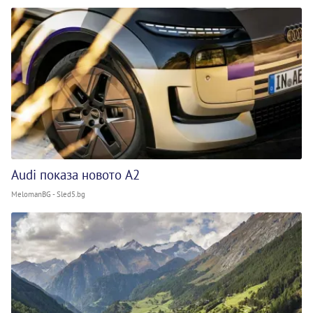
Audi показа новото A2
MelomanBG - Sled5.bg