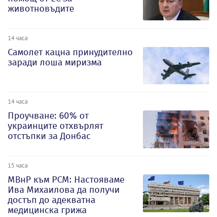
животновъдите
14 часа
Самолет кацна принудително
заради лоша миризма
14 часа
Проучване: 60% от
украинците отхвърлят
отстъпки за Донбас
15 часа
МВнР към РСМ: Настояваме
Ива Михаилова да получи
достъп до адекватна
медицинска грижа