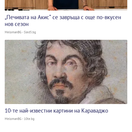
„Печивата на Акис“ се завръща с още по-вкусен
нов сезон
MelomanBG - Sled5.bg
10-те най-известни картини на Караваджо
MelomanBG - 10te.bg