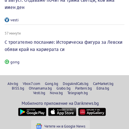
8 август: Отдаваме почит на трима светци, кой има
имен ден
vesti
57 минути
С трогателно послание: Историческа фигура за Левски
обяви край на кариерата си
gong
Abv.bg
Vbox7.com
Gong.bg
DogsAndCats.bg
CarMarket.bg
BISS.bg
Ohnamama.bg
Grabo.bg
Pariteni.bg
Edna.bg
Vesti.bg
Nova.bg
Telegraph.bg
Мобилното приложение на Dariknews.bg
Четете ни в Google News