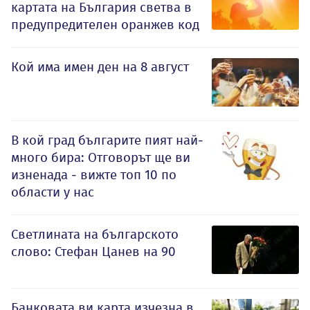
картата на България светва в
предупредителен оранжев код
Кой има имен ден на 8 август
В кой град българите пият най-
много бира: Отговорът ще ви
изненада - вижте топ 10 по
области у нас
Светлината на българското
слово: Стефан Цанев на 90
Банковата ви карта изчезна в