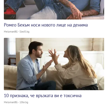
Ромео Бекъм носи новото лице на денима
MelomanBG - Sled5.bg
10 признака, че връзката ви е токсична
MelomanBG - 10te.bg