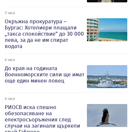
5 часа
Окръжна прокуратура –
Бургас: Хотелиери плащали
„такса спокойствие“ до 30 000
лева, за да не им спират
водата
6 часа
До края на годината
Военноморските сили ще имат
още един минен ловец
6 часа
РИОСВ иска спешно
обезопасяване на
електросъоръжения след
случаи на загинали щъркели
край Габрово