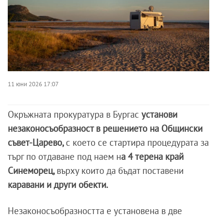
11 юни 2026 17:07
Окръжната прокуратура в Бургас
установи
незаконосъобразност в решението на Общински
съвет-Царево,
с което се стартира процедурата за
търг по отдаване под наем н
а 4 терена край
Синеморец,
върху които да бъдат поставени
каравани и други обекти.
Незаконосъобразността е установена в две