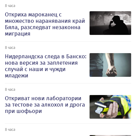
8 часа
Откриха мароканец с
множество наранявания край
Бяла, разследват незаконна
миграция
8 часа
Нидерландска следа в Банско:
нова версия за заплетения
случай с наши и чужди
младежи
8 часа
Откриват нови лаборатории
за тестове за алкохол и дрога
при шофьори
8 часа