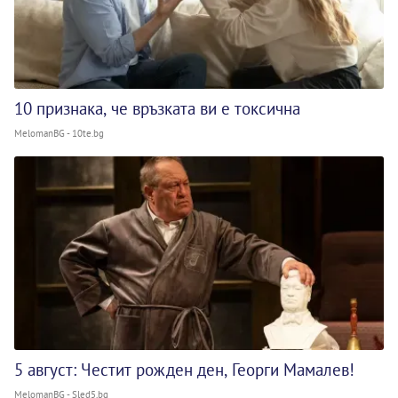
10 признака, че връзката ви е токсична
MelomanBG - 10te.bg
5 август: Честит рожден ден, Георги Мамалев!
MelomanBG - Sled5.bg