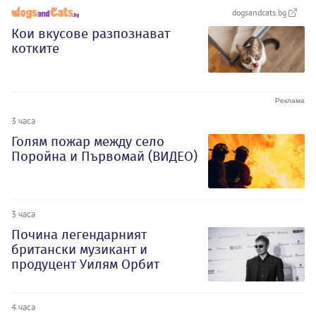
dogsandcats.bg
Кои вкусове разпознават
котките
3 часа
Голям пожар между село
Поройна и Първомай (ВИДЕО)
3 часа
Почина легендарният
британски музикант и
продуцент Уилям Орбит
4 часа