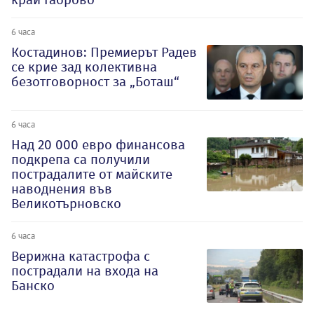
6 часа
Костадинов: Премиерът Радев
се крие зад колективна
безотговорност за „Боташ“
6 часа
Над 20 000 евро финансова
подкрепа са получили
пострадалите от майските
наводнения във
Великотърновско
6 часа
Верижна катастрофа с
пострадали на входа на
Банско