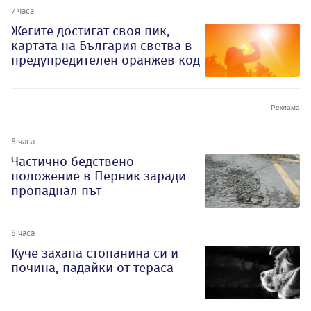
7 часа
Жегите достигат своя пик,
картата на България светва в
предупредителен оранжев код
8 часа
Частично бедствено
положение в Перник заради
пропаднал път
8 часа
Куче захапа стопанина си и
почина, падайки от тераса