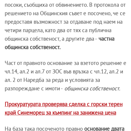
посоки, съобщиха от обвинението. В протокола от
решението на Общинския съвет е посочено, че се
предоставя възможност за отдаване под наем на
четири парцела, като два от тях са публична
общинска собственост, а другите два -
частна
общинска собственост.
Част от правното основание за взетото решение е
чл.14, ал.2 и ал.7 от ЗОС във връзка с чл.12, ал.2 и
ал. 2 от Наредба за реда и условията за
разпореждане с имоти -
общинска собственост.
Прокуратурата проверява сделка с горски терен
край Синеморец за къмпинг на занижена цена
На база така посоченото правно
основание двата