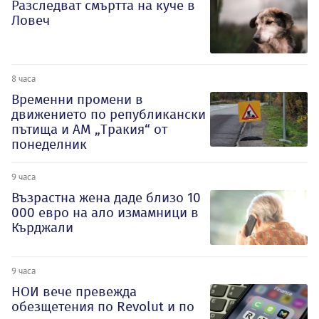
Разследват смъртта на куче в
Ловеч
8 часа
Временни промени в
движението по републикански
пътища и АМ „Тракия“ от
понеделник
9 часа
Възрастна жена даде близо 10
000 евро на ало измамници в
Кърджали
9 часа
НОИ вече превежда
обезщетения по Revolut и по