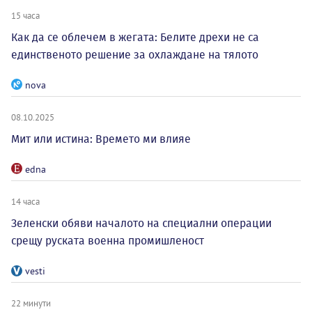
15 часа
Как да се облечем в жегата: Белите дрехи не са
единственото решение за охлаждане на тялото
nova
08.10.2025
Мит или истина: Времето ми влияе
edna
14 часа
Зеленски обяви началото на специални операции
срещу руската военна промишленост
vesti
22 минути