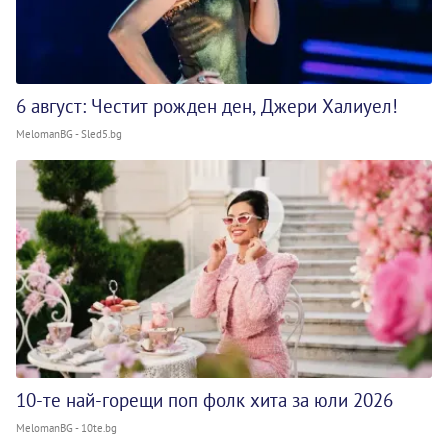
6 август: Честит рожден ден, Джери Халиуел!
MelomanBG - Sled5.bg
10-те най-горещи поп фолк хита за юли 2026
MelomanBG - 10te.bg