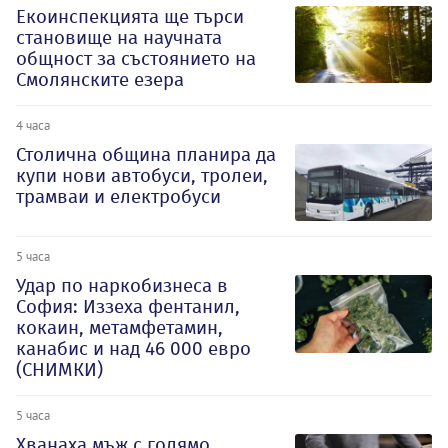
Екоинспекцията ще търси
становище на научната
общност за състоянието на
Смолянските езера
4 часа
Столична община планира да
купи нови автобуси, тролеи,
трамваи и електробуси
5 часа
Удар по наркобизнеса в
София: Иззеха фентанил,
кокаин, метамфетамин,
канабис и над 46 000 евро
(СНИМКИ)
5 часа
Хванаха мъж с голямо