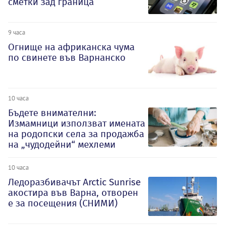
сметки зад граница
9 часа
Огнище на африканска чума
по свинете във Варнанско
10 часа
Бъдете внимателни:
Измамници използват имената
на родопски села за продажба
на „чудодейни“ мехлеми
10 часа
Ледоразбивачът Arctic Sunrise
акостира във Варна, отворен
е за посещения (СНИМИ)