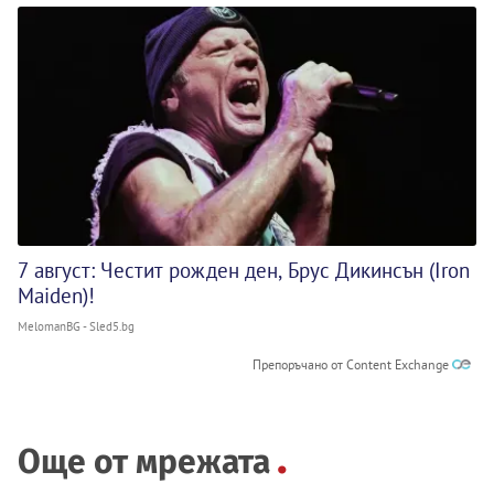
7 август: Честит рожден ден, Брус Дикинсън (Iron
Maiden)!
MelomanBG - Sled5.bg
Препоръчано от Content Exchange
Още от мрежата