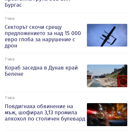
Бургас
7 часа
Секторът скочи срещу
предложението за над 15 000
евро глоба за нарушение с
дрон
7 часа
Кораб заседна в Дунав край
Белене
7 часа
Повдигнаха обвинение на
мъж, шофирал 3,13 промила
алкохол по столичен булевард