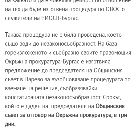
на каквато и да е човешка дейност по отношение
на тях да бъде изготвена процедура по ОВОС от
служители на РИОСВ-Бургас.
Такава процедура не е била проведена, което
също води до незаконосъобразност. На база
гореизложеното и съобразно своите правомощия
Окръжна прокуратура-Бургас е изготвила
предложение до председателя на Общинския
съвет в Царево за възобновяване процедурата по
вземане на решение, съобразявайки
констатираната незаконосъобразност. Срокът,
който е даден на председателя на
Общинския
съвет за отговор на Окръжна прокуратура, е три
дни.