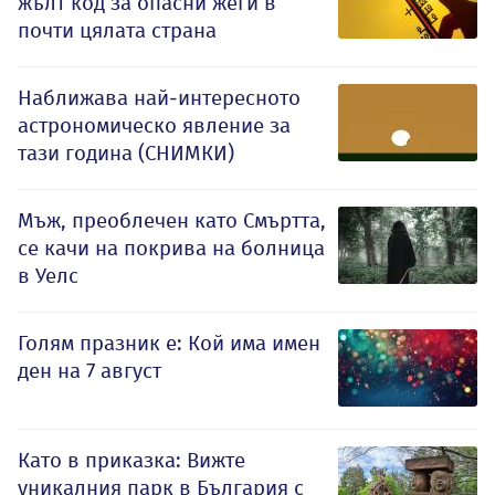
жълт код за опасни жеги в
почти цялата страна
Наближава най-интересното
астрономическо явление за
тази година (СНИМКИ)
Мъж, преоблечен като Смъртта,
се качи на покрива на болница
в Уелс
Голям празник е: Кой има имен
ден на 7 август
Като в приказка: Вижте
уникалния парк в България с