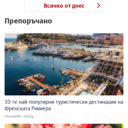
Всичко от днес
Препоръчано
10-те най-популярни туристически дестинации на
Френската Ривиера
MelomanBG - 10te.bg