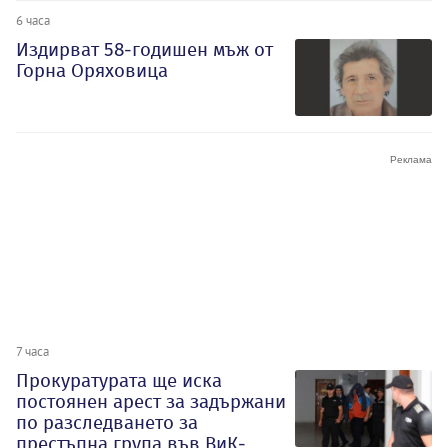
6 часа
Издирват 58-годишен мъж от
Горна Оряховица
7 часа
Прокуратурата ще иска
постоянен арест за задържани
по разследването за
престъпна група във ВиК-