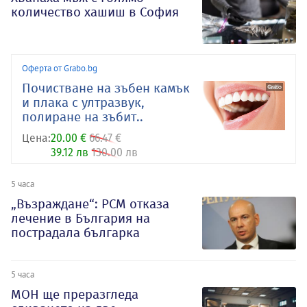
количество хашиш в София
Оферта от Grabo.bg
Почистване на зъбен камък
и плака с ултразвук,
полиране на зъбит..
Цена:
20.00 €
66.47 €
39.12 лв
130.00 лв
5 часа
„Възраждане“: РСМ отказа
лечение в България на
пострадала българка
5 часа
МОН ще преразгледа