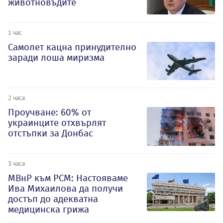
животновъдите
1 час
Самолет кацна принудително
заради лоша миризма
2 часа
Проучване: 60% от
украинците отхвърлят
отстъпки за Донбас
3 часа
МВнР към РСМ: Настояваме
Ива Михаилова да получи
достъп до адекватна
медицинска грижа