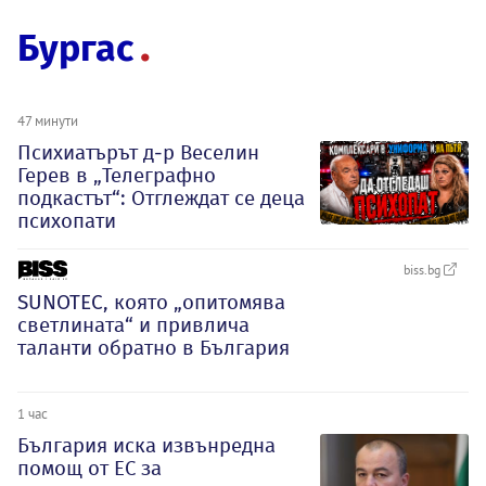
Бургас
47 минути
Психиатърът д-р Веселин
Герев в „Телеграфно
подкастът“: Отглеждат се деца
психопати
biss.bg
SUNOTEC, която „опитомява
светлината“ и привлича
таланти обратно в България
1 час
България иска извънредна
помощ от ЕС за