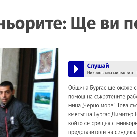
ньорите: Ще ви 
Слушай
Община Бургас ще окаже 
помощ на съкратените раб
мина „Черно море". Това с
кметът на Бургас Димитър 
който се срещна с миньор
представители на синдика