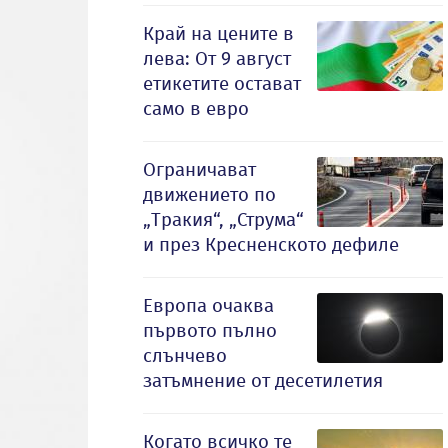
Край на цените в
лева: От 9 август
етикетите остават
само в евро
Ограничават
движението по
„Тракия“, „Струма“
и през Кресненското дефиле
Европа очаква
първото пълно
слънчево
затъмнение от десетилетия
Когато всичко те