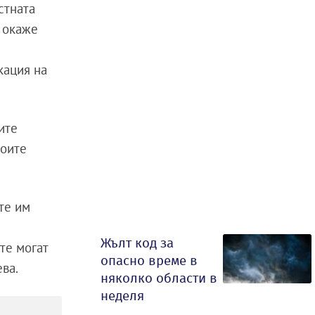
стната
а окаже
кация на
ите
воите
те им
Жълт код за
те могат
опасно време в
ева.
няколко области в
неделя