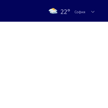
22°
София