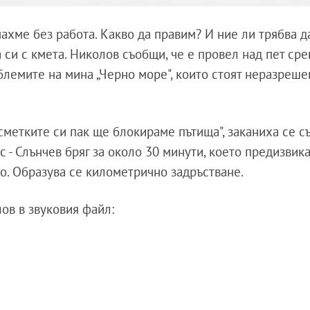
нахме без работа. Какво да правим? И ние ли трябва да
 си с кмета. Николов съобщи, че е провел над пет ср
лемите на мина „Черно море", които стоят неразреше
сметките си пак ще блокираме пътища", заканиха се с
с - Слънчев бряг за около 30 минути, което предизвик
о. Образува се километрично задръстване.
ов в звуковия файл: