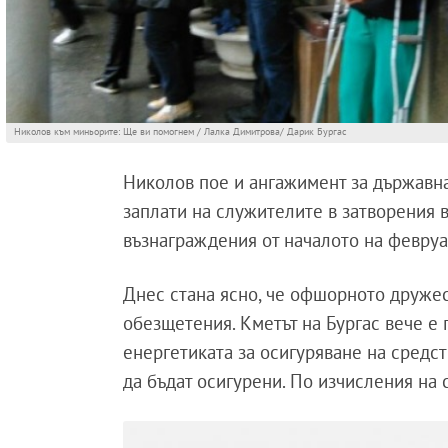
Николов към миньорите: Ще ви помогнем / Лалка Димитрова/ Дарик Бургас
Николов пое и ангажимент за държавн
заплати на служителите в затворения в
възнаграждения от началото на февруа
Днес стана ясно, че офшорното дружес
обезщетения. Кметът на Бургас вече е
енергетиката за осигуряване на средст
да бъдат осигурени. По изчисления на 