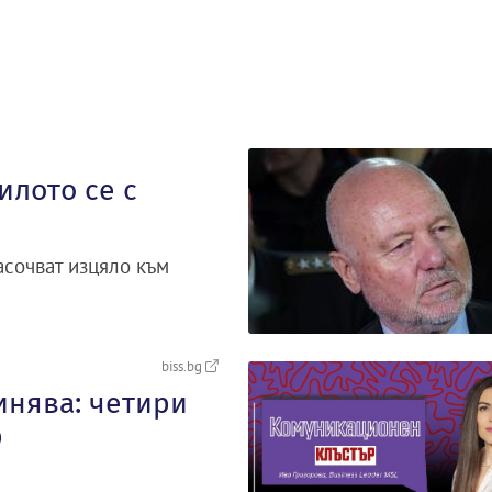
илото се с
асочват изцяло към
biss.bg
нява: четири
р