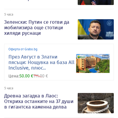
5 часа
Зеленски: Путин се готви да
мобилизира още стотици
хиляди руснаци
Оферта от Grabo.bg
През Август в Златни
пясъци: Нощувка на база All
Inclusive, плюс..
Цена:
50.00 €
111.00 €
5 часа
Древна загадка в Лаос:
Откриха останките на 37 души
в гигантска каменна делва