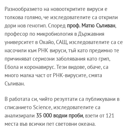
Разнообразието на новооткритите вируси е
толкова голямо, че изследователите са открили
дори нов генотип. Според
проф. Матю Съливан
,
професор по микробиология в Държавния
университет в Охайо, САЩ, изследователите са се
насочили към РНК вируси, тъй като предимно те
причиняват сериозни заболявания като грип,
Ебола и коронавирус. Тези видове, обаче, са
много малка част от РНК-вирусите, смята
Съливан.
В работата си, чийто резултати са публикувани в
списанието Science, изследователите са
анализирали
35 000 водни проби
, взети от 121
места във всички пет световни океана.