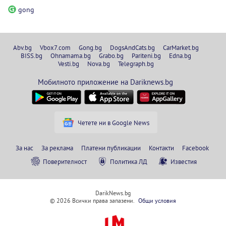
gong
Abv.bg
Vbox7.com
Gong.bg
DogsAndCats.bg
CarMarket.bg
BISS.bg
Ohnamama.bg
Grabo.bg
Pariteni.bg
Edna.bg
Vesti.bg
Nova.bg
Telegraph.bg
Мобилното приложение на Dariknews.bg
Четете ни в Google News
За нас
За реклама
Платени публикации
Контакти
Facebook
Поверителност
Политика ЛД
Известия
DarikNews.bg
© 2026 Всички права запазени.
Общи условия