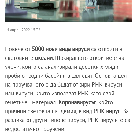
14 април 2022 15:32
Повече от
5000 нови вида вируси
са открити в
световните
океани
. Шокиращото откритие е на
учени, които са анализирали десетки хиляди
проби от водни басейни в цял свят. Основна цел
на проучването е да бъдат откири РНК-вируси
или вируси, които използват РНК като свой
генетичен материал.
Коронавирусът
, който
причини световна пандемия, е вид
РНК вирус
. За
разлика от други типове вируси, РНК-вирусите са
недостатъчно проучени.