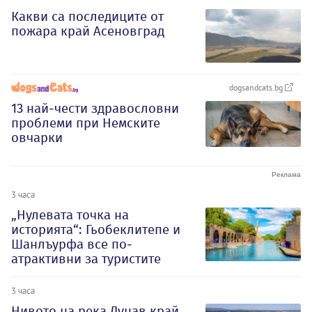
Какви са последиците от
пожара край Асеновград
dogsandcats.bg
13 най-чести здравословни
проблеми при Немските
овчарки
3 часа
„Нулевата точка на
историята“: Гьобеклитепе и
Шанлъурфа все по-
атрактивни за туристите
3 часа
Нивото на река Дунав край