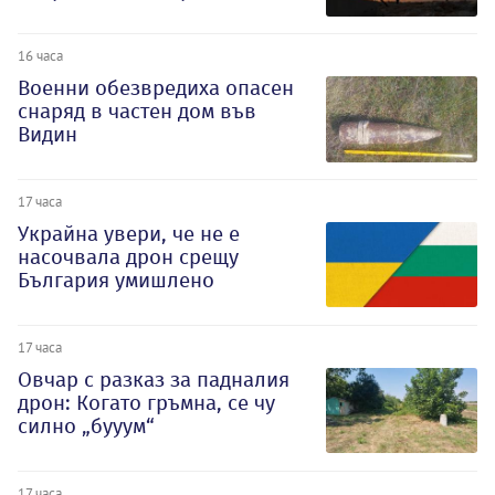
16 часа
Военни обезвредиха опасен
снаряд в частен дом във
Видин
17 часа
Украйна увери, че не е
насочвала дрон срещу
България умишлено
17 часа
Овчар с разказ за падналия
дрон: Когато гръмна, се чу
силно „бууум“
17 часа