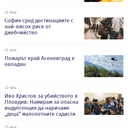
21 часа
София сред дестинациите с
най-висок риск от
джебчийство
21 часа
Пожарът край Асеновград е
овладян
22 часа
Иво Христов за убийството в
Пловдив: Намирам за опасна
индулгенция да наричаме
„деца” малолетните садисти
23 часа