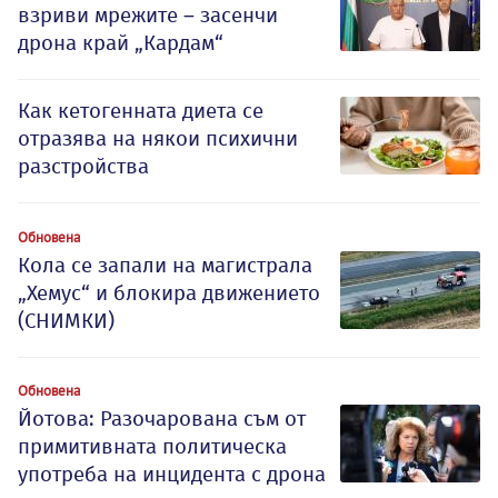
взриви мрежите – засенчи
дрона край „Кардам“
Как кетогенната диета се
отразява на някои психични
разстройства
Обновена
Кола се запали на магистрала
„Хемус“ и блокира движението
(СНИМКИ)
Обновена
Йотова: Разочарована съм от
примитивната политическа
употреба на инцидента с дрона