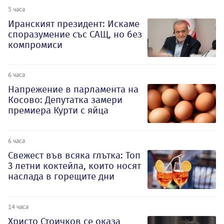
5 часа
Иранският президент: Искаме
споразумение със САЩ, но без
компромиси
6 часа
Напрежение в парламента на
Косово: Депутатка замери
премиера Курти с яйца
6 часа
Свежест във всяка глътка: Топ
3 летни коктейла, които носят
наслада в горещите дни
14 часа
Христо Стоичков се оказа