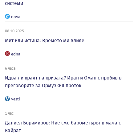
системи
nova
08.10.2025
Мит или истина: Времето ми влияе
edna
6 часа
Идва ли краят на кризата? Иран и Оман с пробив в
преговорите за Ормузкия проток
vesti
1 час
Даниел Боримиров: Ние сме барометърът в мача с
Кайрат