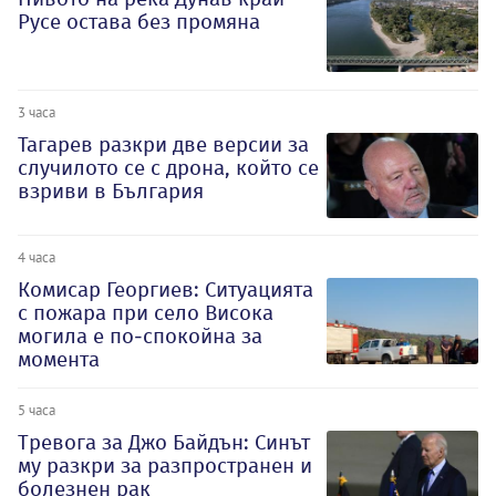
Русе остава без промяна
3 часа
Тагарев разкри две версии за
случилото се с дрона, който се
взриви в България
4 часа
Комисар Георгиев: Ситуацията
с пожара при село Висока
могила е по-спокойна за
момента
5 часа
Тревога за Джо Байдън: Синът
му разкри за разпространен и
болезнен рак