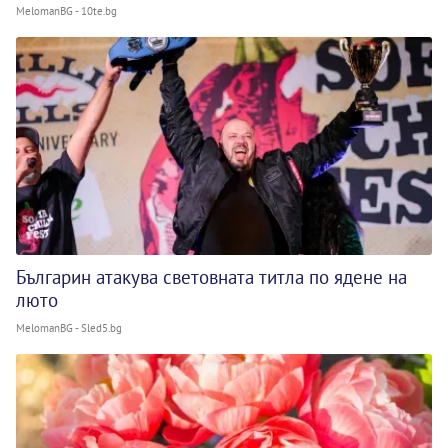
MelomanBG - 10te.bg
Българин атакува световната титла по ядене на
люто
MelomanBG - Sled5.bg