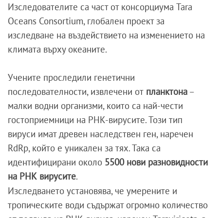
Изследователите са част от консорциума Tara
Oceans Consortium, глобален проект за
изследване на въздействието на изменението на
климата върху океаните.
Учените проследили генетични
последователности, извлечени от
планктона
–
малки водни организми, които са най-чести
гостоприемници на РНК-вирусите. Този тип
вируси имат древен наследствен ген, наречен
RdRp, който е уникален за тях. Така са
идентифицирани около
5500 нови разновидности
на РНК вирусите
.
Изследването установява, че умерените и
тропическите води съдържат огромно количество