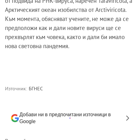
от подвида на РНК-вируса, наречен Taraviricota, а
Арктическият океан изобилства от Arctiviricota.
Към момента, обясняват учените, не може да се
предположи как и дали новите вируси ще се
прехвърлят към човека, както и дали би имало
нова световна пандемия.
Източник:
БГНЕС
Добави ни в предпочитани източници в
Google