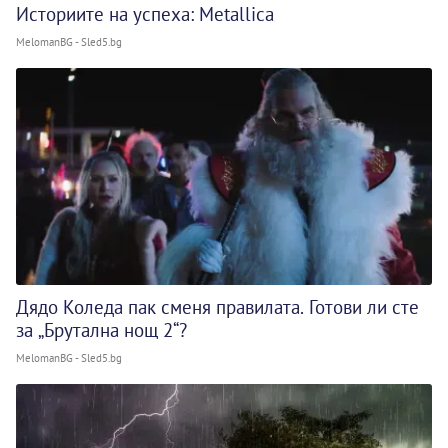
Историите на успеха: Metallica
MelomanBG - Sled5.bg
Дядо Коледа пак сменя правилата. Готови ли сте
за „Брутална нощ 2“?
MelomanBG - Sled5.bg