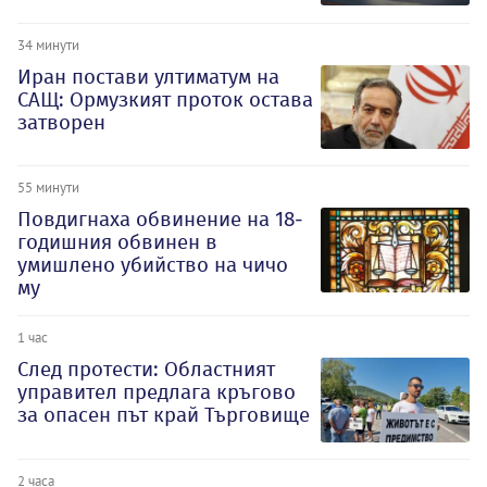
34 минути
Иран постави ултиматум на
САЩ: Ормузкият проток остава
затворен
55 минути
Повдигнаха обвинение на 18-
годишния обвинен в
умишлено убийство на чичо
му
1 час
След протести: Областният
управител предлага кръгово
за опасен път край Търговище
2 часа