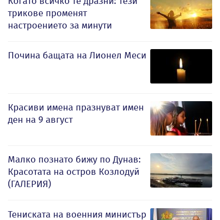
Когато всичко те дразни: тези
трикове променят
настроението за минути
Почина бащата на Лионел Меси
Красиви имена празнуват имен
ден на 9 август
Малко познато бижу по Дунав:
Красотата на остров Козлодуй
(ГАЛЕРИЯ)
Тениската на военния министър