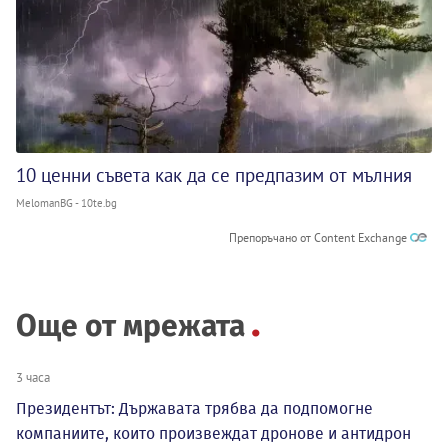
10 ценни съвета как да се предпазим от мълния
MelomanBG - 10te.bg
Препоръчано от Content Exchange
Още от мрежата
3 часа
Президентът: Държавата трябва да подпомогне
компаниите, които произвеждат дронове и антидрон