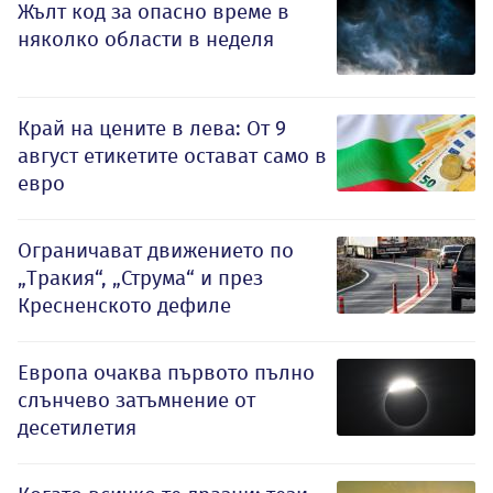
Жълт код за опасно време в
няколко области в неделя
Край на цените в лева: От 9
август етикетите остават само в
евро
Ограничават движението по
„Тракия“, „Струма“ и през
Кресненското дефиле
Европа очаква първото пълно
слънчево затъмнение от
десетилетия