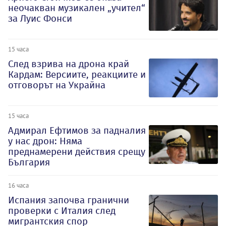
неочакван музикален „учител“
за Луис Фонси
15 часа
След взрива на дрона край
Кардам: Версиите, реакциите и
отговорът на Украйна
15 часа
Адмирал Ефтимов за падналия
у нас дрон: Няма
преднамерени действия срещу
България
16 часа
Испания започва гранични
проверки с Италия след
мигрантския спор