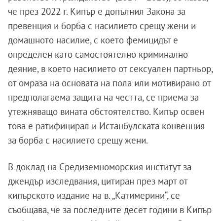
че през 2022 г. Кипър е допълнил Закона за
превенция и борба с насилието срещу жени и
домашното насилие, с което фемицидът е
определен като самостоятелно криминално
деяние, в което насилието от сексуален партньор,
от омраза на основата на пола или мотивирано от
предполагаема защита на честта, се приема за
утежняващо вината обстоятелство. Кипър освен
това е ратифицирал и Истанбулската конвенция
за борба с насилието срещу жени.
В доклад на Средиземноморския институт за
джендър изследвания, цитиран през март от
кипърското издание на в. „Катимерини“, се
съобщава, че за последните десет години в Кипър