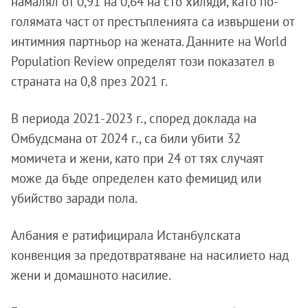
намалял от 0,91 на 0,64 на сто хиляди, като по-
голямата част от престъпленията са извършени от
интимния партньор на жената. Данните на World
Population Review определят този показател в
страната на 0,8 през 2021 г.
В периода 2021-2023 г., според доклада на
Омбудсмана от 2024 г., са били убити 32
момичета и жени, като при 24 от тях случаят
може да бъде определен като фемицид или
убийство заради пола.
Албания е ратифицирала Истанбулската
конвенция за предотвратяване на насилието над
жени и домашното насилие.