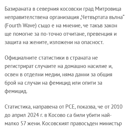
Базираната в северния косовски град Митровица
неправителствена организация „Четвъртата вълна“
(Fourth Wave) също е на мнение, че такъв закон
ще помогне за по-точно отчитане, превенция и
защита на жените, изложени на опасност.
Официалните статистики в страната не
регистрират случаите на домашно насилие и,
освен в отделни медии, няма данни за общия
брой на случаи на фемицид или опити за
фемицид.
Статистика, направена от РСЕ, показва, че от 2010
до април 2024 г. в Косово са били убити най-
малко 57 жени. Косовският правосъден министър