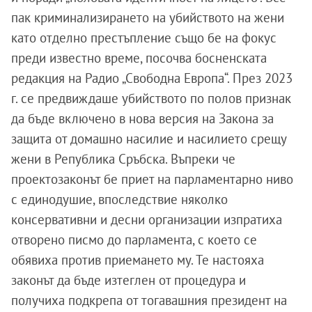
пак криминализирането на убийството на жени
като отделно престъпление също бе на фокус
преди известно време, посочва босненската
редакция на Радио „Свободна Европа“. През 2023
г. се предвиждаше убийството по полов признак
да бъде включено в нова версия на Закона за
защита от домашно насилие и насилието срещу
жени в Република Сръбска. Въпреки че
проектозаконът бе приет на парламентарно ниво
с единодушие, впоследствие няколко
консервативни и десни организации изпратиха
отворено писмо до парламента, с което се
обявиха против приемането му. Те настояха
законът да бъде изтеглен от процедура и
получиха подкрепа от тогавашния президент на