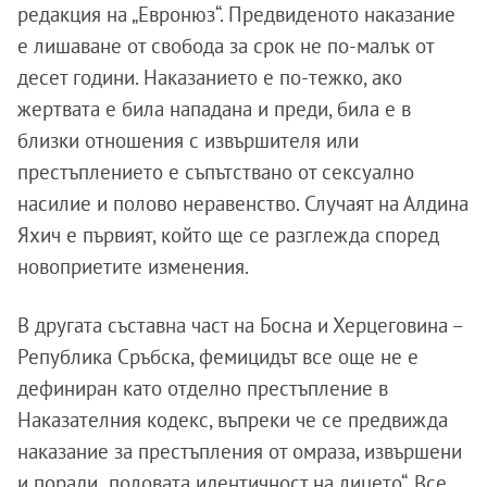
редакция на „Евронюз“. Предвиденото наказание
е лишаване от свобода за срок не по-малък от
десет години. Наказанието е по-тежко, ако
жертвата е била нападана и преди, била е в
близки отношения с извършителя или
престъплението е съпътствано от сексуално
насилие и полово неравенство. Случаят на Алдина
Яхич е първият, който ще се разглежда според
новоприетите изменения.
В другата съставна част на Босна и Херцеговина –
Република Сръбска, фемицидът все още не е
дефиниран като отделно престъпление в
Наказателния кодекс, въпреки че се предвижда
наказание за престъпления от омраза, извършени
и поради „половата идентичност на лицето“. Все