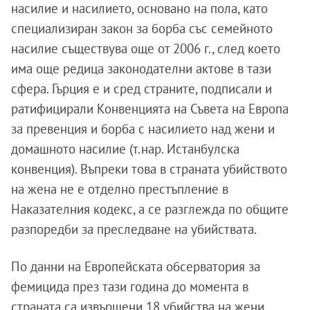
насилие и насилието, основано на пола, като
специализиран закон за борба със семейното
насилие съществува още от 2006 г., след което
има още редица законодателни актове в тази
сфера. Гърция е и сред страните, подписали и
ратифицирали Конвенцията на Съвета на Европа
за превенция и борба с насилието над жени и
домашното насилие (т.нар. Истанбулска
конвенция). Въпреки това в страната убийството
на жена не е отделно престъпление в
Наказателния кодекс, а се разглежда по общите
разпоредби за преследване на убийствата.
По данни на Европейската обсерватория за
фемицида през тази година до момента в
страната са извършени 18 убийства на жени.