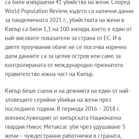
са били извършени 41 убийства на жени. Според
World Population Review, където са налични данни
за пандемичната 2021 г., убийствата на жени в
Кипър са били 1,1 на 100 хиляди, което е един от
най-високите показатели за страна от ЕС. И в
двете проучвания обаче не се посочва изрично
дали данните са за целия остров или само за
контролираната от международно признатото
правителство южна част на Кипър.
Кипър беше сцена и на деянията на един от най-
зловещите серийни убийци на жени през
последните години. В периода 2016 – 2018 г.
военнослужещият от кипърската Национална
гвардия Никос Метаксас уби чрез удушаване 5
жени – чуждестранни работнички в страната,