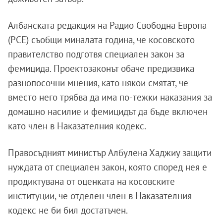
Албанската редакция на Радио Свободна Европа
(РСЕ) съобщи миналата година, че косовското
правителство подготвя специален закон за
фемицида. Проектозаконът обаче предизвика
разнопосочни мнения, като някои смятат, че
вместо него трябва да има по-тежки наказания за
домашно насилие и фемицидът да бъде включен
като член в Наказателния кодекс.
Правосъдният министър Албулена Хаджиу защити
нуждата от специален закон, която според нея е
продиктувана от оценката на косовските
институции, че отделен член в Наказателния
кодекс не би бил достатъчен.