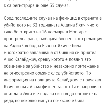
г. са регистрирани още 35 случая.
Сред последните случаи на фемицид в страната е
убийството на 32-годишната Алдина Яхич, чието
тяло бе открито на 16 ноември в Мостар с
прострелна рана, съобщава босненската редакция
на Радио Свободна Европа. Яхич е била
многократно заплашвана от бившия си приятел
Анис Калайджич, срещу когото е повдигнато
обвинение за убийство и незаконно притежание
на огнестрелно оръжие след убийството. По
информация на полицията Калайджич е причакал
Яхич по пътя ѝ към фитнес залата. Тя е направила
опит да избяга и е подала сигнал до органите на
реда, но няколко минути по-късно е била