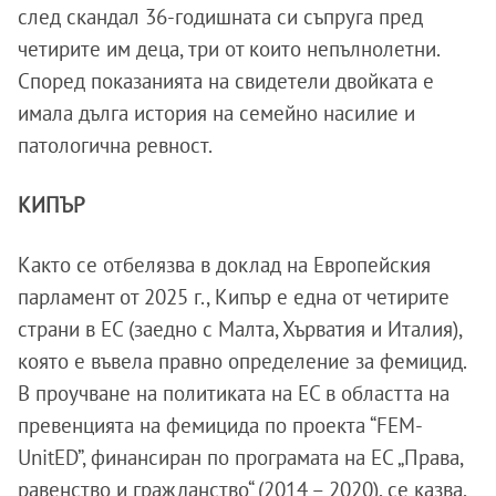
след скандал 36-годишната си съпруга пред
четирите им деца, три от които непълнолетни.
Според показанията на свидетели двойката е
имала дълга история на семейно насилие и
патологична ревност.
КИПЪР
Както се отбелязва в доклад на Европейския
парламент от 2025 г., Кипър е една от четирите
страни в ЕС (заедно с Малта, Хърватия и Италия),
която е въвела правно определение за фемицид.
В проучване на политиката на ЕС в областта на
превенцията на фемицида по проекта “FEM-
UnitED”, финансиран по програмата на ЕС „Права,
равенство и гражданство“ (2014 – 2020), се казва,