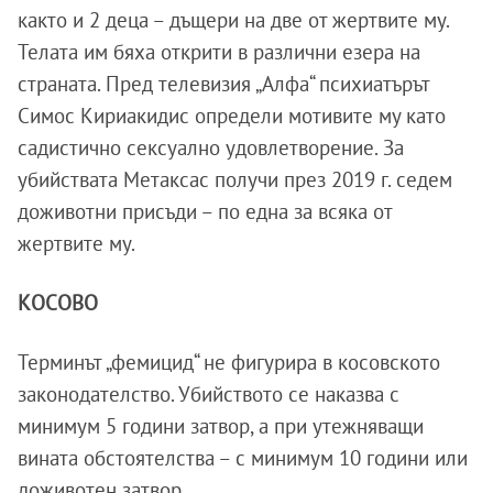
както и 2 деца – дъщери на две от жертвите му.
Телата им бяха открити в различни езера на
страната. Пред телевизия „Алфа“ психиатърът
Симос Кириакидис определи мотивите му като
садистично сексуално удовлетворение. За
убийствата Метаксас получи през 2019 г. седем
доживотни присъди – по една за всяка от
жертвите му.
КОСОВО
Терминът „фемицид“ не фигурира в косовското
законодателство. Убийството се наказва с
минимум 5 години затвор, а при утежняващи
вината обстоятелства – с минимум 10 години или
доживотен затвор.