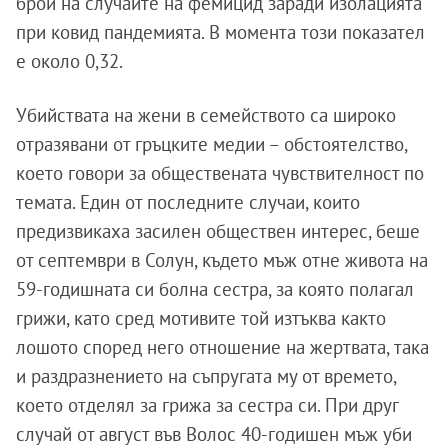
брой на случаите на фемицид заради изолацията
при ковид пандемията. В момента този показател
е около 0,32.
Убийствата на жени в семейството са широко
отразявани от гръцките медии – обстоятелство,
което говори за обществената чувствителност по
темата. Един от последните случаи, които
предизвикаха засилен обществен интерес, беше
от септември в Солун, където мъж отне живота на
59-годишната си болна сестра, за която полагал
грижи, като сред мотивите той изтъква както
лошото според него отношение на жертвата, така
и раздразнението на съпругата му от времето,
което отделял за грижа за сестра си. При друг
случай от август във Волос 40-годишен мъж уби