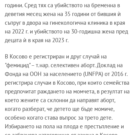
години. Сред тях са убийството на бременна в
деветия месец жена на 35 години от бившия ѝ
съпруг в двора на гинекологична клиника в края
на 2022 г. и убийството на 30-годишна жена пред
децата ѝ в края на 2023 г.
В Косово е регистриран и друг случай на
"фемицид" – т.нар. селективен аборт. Доклад на
Фонда на ООН за населението (UNFPA) от 2016 г.
регистрира случаи в Косово, при които семейства
предпочитат раждането на момчета, в резултат на
което жените са склонни да направят аборт,
когато разберат, че детето ще бъде момиче,
особено когато става въпрос за трето дете.
Избирането на пола на плода е престъпление и
се забранява категорично от закона в Косово,