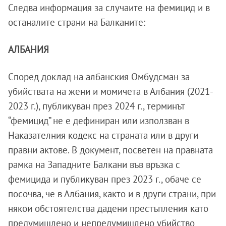
Следва информация за случаите на фемицид и в
останалите страни на Балканите:
АЛБАНИЯ
Според доклад на албанския Омбудсман за
убийствата на жени и момичета в Албания (2021-
2023 г.), публикуван през 2024 г., терминът
“фемицид” не е дефиниран или използван в
Наказателния кодекс на страната или в други
правни актове. В документ, посветен на правната
рамка на Западните Балкани във връзка с
фемицида и публикуван през 2023 г., обаче се
посочва, че в Албания, както и в други страни, при
някои обстоятелства дадени престъпления като
предумишлено и непредумишлено убийство