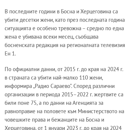
В последните години в Босна и Херцеговина са
убити десетки жени, като през последната година
ситуацията е особено тревожна – средно по една
жена е убивана всеки месец, съобщава
босненската редакция на регионалната телевизия
Ен 1.
По официални данни, от 2015 г. до края на 2024 г.
в страната са убити най-малко 110 жени,
информира „Радио Сараево". Според различни
организации в периода 2015–2022 г. жертвите са
били поне 75, а по данни на Агенцията за
равноправие на половете към Министерството на
човешките права и бежанците на Босна и
Херцеговина, от 1 януари 2023 г. до края на 2024