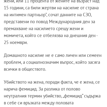
жени, или 11 процента от жените на възраст над
15 години, са били жертви на насилие от страна
на интимен партньор", сочат данните на СЗО,
представени по повод Международния ден за
премахване на насилието срещу жени и
момичета, който се отбелязва на днешния ден -
25 ноември.
Домашното насилие не е само личен или семеен
проблем, а социалнозначим въпрос, който засяга
всички в обществото.
Убийството на жена, поради факта, че е жена, се
нарича фемицид. За разлика от полово
неутралния термин убийство, „фемицид“ съдържа
в себе си връзката между половата