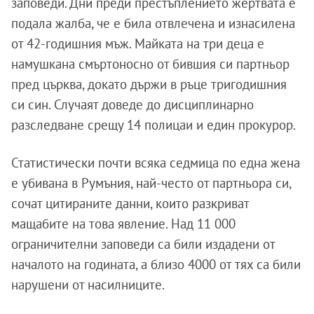
заповеди. Дни преди престъплението жертвата е
подала жалба, че е била отвлечена и изнасилена
от 42-годишния мъж. Майката на три деца е
намушкана смъртоносно от бившия си партньор
пред църква, докато държи в ръце тригодишния
си син. Случаят доведе до дисциплинарно
разследване срещу 14 полицаи и един прокурор.
Статистически почти всяка седмица по една жена
е убивана в Румъния, най-често от партньора си,
сочат цитираните данни, които разкриват
мащабите на това явление. Над 11 000
ограничителни заповеди са били издадени от
началото на годината, а близо 4000 от тях са били
нарушени от насилниците.