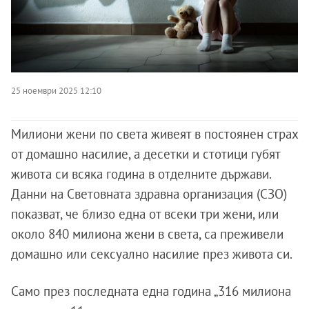
25 ноември 2025 12:10
Милиони жени по света живеят в постоянен страх
от домашно насилие, а десетки и стотици губят
живота си всяка година в отделните държави.
Данни на Световната здравна организация (СЗО)
показват, че близо една от всеки три жени, или
около 840 милиона жени в света, са преживели
домашно или сексуално насилие през живота си.
Само през последната една година „316 милиона