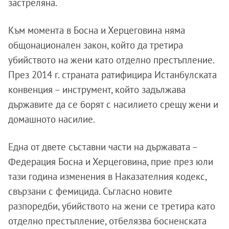
застреляна.
Към момента в Босна и Херцеговина няма
общонационален закон, който да третира
убийството на жени като отделно престъпление.
През 2014 г. страната ратифицира Истанбулската
конвенция – инструмент, който задължава
държавите да се борят с насилието срещу жени и
домашното насилие.
Една от двете съставни части на държавата –
Федерация Босна и Херцеговина, прие през юли
тази година изменения в Наказателния кодекс,
свързани с фемицида. Съгласно новите
разпоредби, убийството на жени се третира като
отделно престъпление, отбелязва босненската