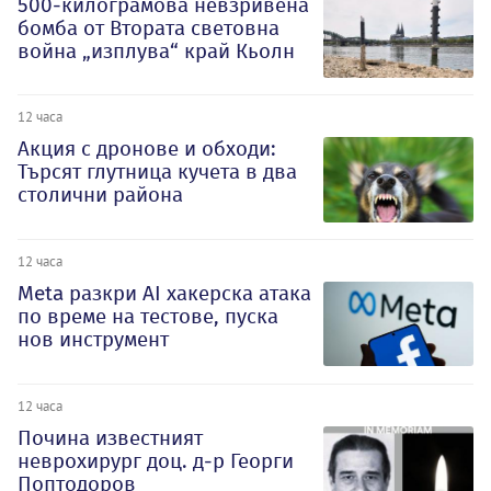
500-килограмова невзривена
бомба от Втората световна
война „изплува“ край Кьолн
12 часа
Акция с дронове и обходи:
Търсят глутница кучета в два
столични района
12 часа
Meta разкри AI хакерска атака
по време на тестове, пуска
нов инструмент
12 часа
Почина известният
неврохирург доц. д-р Георги
Поптодоров