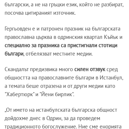
български, а не на гръцки език, който не разбират,
посочва цитираният източник.
Гергьовден е и патронен празник на българската
православна църква в одринския квартал Къйък и
специално за празника са пристигнали стотици
българи
, отбелязват местните медии.
Скандалът предизвика много
силен отзвук
сред
общността на православните българи в Истанбул,
а темата беше отразена и от други медии като
"Хабертюрк" и "Йени бирлик".
„От името на истанбулската българска общност
дойдохме днес в Одрин, за да проведем
традиционното богослужение. Ние сме енорията