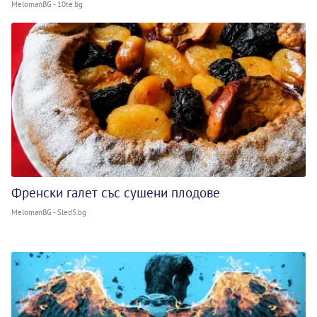
MelomanBG - 10te.bg
Френски галет със сушени плодове
MelomanBG - Sled5.bg