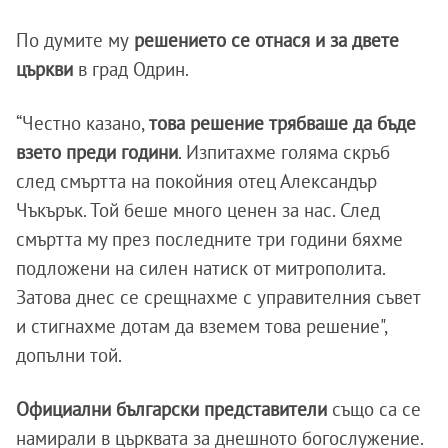
По думите му
решението се отнася и за двете
църкви
в град Одрин.
“Честно казано,
това решение трябваше да бъде
взето преди години
. Изпитахме голяма скръб
след смъртта на покойния отец Александър
Чъкърък. Той беше много ценен за нас. След
смъртта му през последните три години бяхме
подложени на силен натиск от митрополита.
Затова днес се срещнахме с управителния съвет
и стигнахме дотам да вземем това решение",
допълни той.
Официални български представители
също са се
намирали в църквата за днешното богослужение.