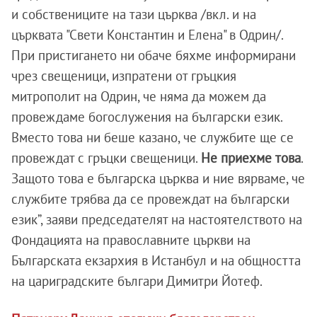
и собствениците на тази църква /вкл. и на
църквата "Свети Константин и Елена" в Одрин/.
При пристигането ни обаче бяхме информирани
чрез свещеници, изпратени от гръцкия
митрополит на Одрин, че няма да можем да
провеждаме богослужения на български език.
Вместо това ни беше казано, че службите ще се
провеждат с гръцки свещеници.
Не приехме това
.
Защото това е българска църква и ние вярваме, че
службите трябва да се провеждат на български
език”, заяви председателят на настоятелството на
Фондацията на православните църкви на
Българската екзархия в Истанбул и на общността
на цариградските българи Димитри Йотеф.