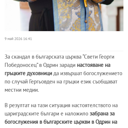
9 май 2026 16:41
За скандал в българската църква “Свети Георги
Победоносец” в Одрин заради
настояване на
гръцките духовници
да извършат богослужението
по случай Гергьовден на гръцки език съобщават
местни медии.
В резултат на тази ситуация настоятелството на
цариградските българи е наложило
забрана за
богослужения в българските църкви в Одрин на