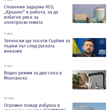
Словения задържа АЕЦ
„Кръшко“ в работа, за да
избегне риск за
електросистемата
9 часа
Зеленски ще посети Сърбия за
първи път след руската
инвазия
9 часа
Воден режим за две села в
Монтанско
10 часа
Огромен пожар избухна в