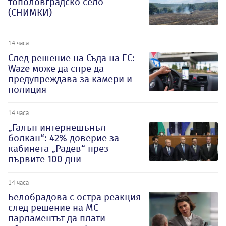
тополовградско село
(СНИМКИ)
14 часа
След решение на Съда на ЕС:
Waze може да спре да
предупреждава за камери и
полиция
14 часа
„Галъп интернешънъл
болкан“: 42% доверие за
кабинета „Радев“ през
първите 100 дни
14 часа
Белобрадова с остра реакция
след решение на МС
парламентът да плати