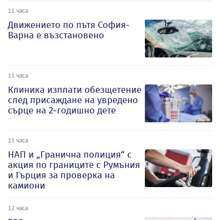
11 часа
Движението по пътя София-
Варна е възстановено
11 часа
Клиника изплати обезщетение
след присаждане на увредено
сърце на 2-годишно дете
11 часа
НАП и „Гранична полиция“ с
акция по границите с Румъния
и Гърция за проверка на
камиони
12 часа