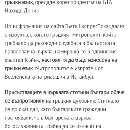
гръцки език
, предаде кореспондентът на БТА
Нахиде Дениз.
По информация на сайта “Батъ Експрес” скандалът
е избухнал, когато гръцкият митрополит, който
трябвало да ръководи службата в българската
православна църква, намираща се в одринския
квартал Къйък,
настоял тя да бъде изнесена на
гръцки език
. Митрополитът е изпратен от
Вселенската патриаршия в Истанбул.
Присъстващите в църквата стотици българи обаче
се възпротивили
на гръцкия духовник. Стигнало
се до скандал, като българските граждани
настоявали, че в българската църква
богослуженията трябва да се изнасят на