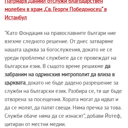
Патриарх Даниил отслужи благодарствен
молебен в храм „Св. Георги Победоносец“ в
Истанбул
"Като Фондация на православните българи ние
взехме следното решение. От днес затваряме
нашата църква за богослужения, докато не се
уреди проблемът службите да се провеждат на
български език. В същото време решихме
да
забраним на одринския митрополит да влиза в
църквата
, докато не бъде дадено разрешение за
служби на български език. Разбира се, тя ще бъде
отворена за посещения. Хората могат да идват и
да се молят, да палят свещи. Няма пречка за това.
Служби обаче няма да се изнасят”, добави Йотеф,
цитиран от местни медии.