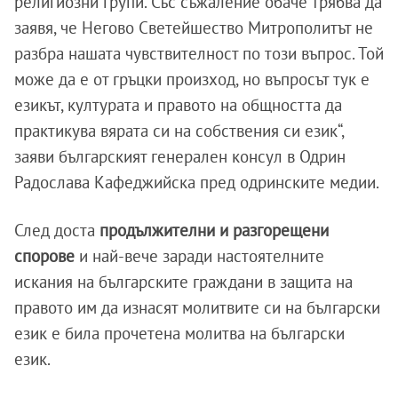
религиозни групи. Със съжаление обаче трябва да
заявя, че Негово Светейшество Митрополитът не
разбра нашата чувствителност по този въпрос. Той
може да е от гръцки произход, но въпросът тук е
езикът, културата и правото на общността да
практикува вярата си на собствения си език“,
заяви българският генерален консул в Одрин
Радослава Кафеджийска пред одринските медии.
След доста
продължителни и разгорещени
спорове
и най-вече заради настоятелните
искания на българските граждани в защита на
правото им да изнасят молитвите си на български
език е била прочетена молитва на български
език.