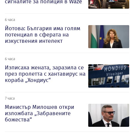
сигналите за полиция в Waze
6 часа
Йотова: България има голям
потенциал в сферата на
изкуствения интелект
6 часа
Изписаха жената, заразила се
през пролетта с хантавирус на
кораба „Хондиус“
7 часа
Министър Милошев откри
изложбата „Забравените
божества“