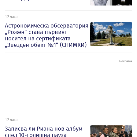
12 часа
Астрономическа обсерватория
„Рожен“ става първият
носител на сертификата
„Звезден обект №1“ (СНИМКИ)
12 часа
Записва ли Риана нов албум
след 10-годишна пауза