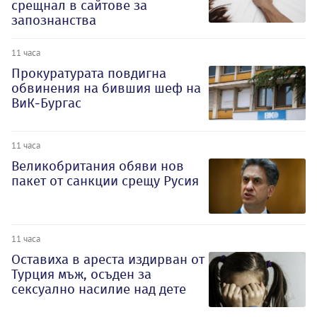
срещнал в сайтове за
запознанства
11 часа
Прокуратурата повдигна
обвинения на бившия шеф на
ВиК-Бургас
11 часа
Великобритания обяви нов
пакет от санкции срещу Русия
11 часа
Оставиха в ареста издирван от
Турция мъж, осъден за
сексуално насилие над дете