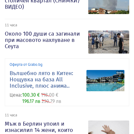
столичен квартал (СНИМКИ/
ВИДЕО)
11 часа
Около 100 души са загинали
при масовото нахлуване в
Сеута
Оферта от Grabo.bg
Вълшебно лято в Китен:
Нощувка на база All
Inclusive, плюс анима..
Цена:
100.30 €
118.00 €
196.17 лв
230.79 лв
11 часа
Мъж в Берлин упоил и
изнасилил 14 жени, които