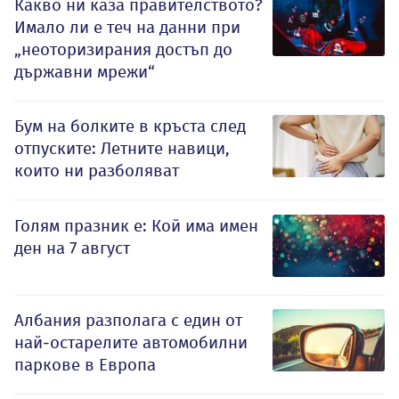
Какво ни каза правителството?
Имало ли е теч на данни при
„неоторизирания достъп до
държавни мрежи“
Бум на болките в кръста след
отпуските: Летните навици,
които ни разболяват
Голям празник е: Кой има имен
ден на 7 август
Албания разполага с един от
най-остарелите автомобилни
паркове в Европа