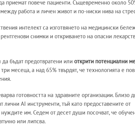
а да приемат повече пациенти. Същевременно около 50
 между работа и личен живот и по-ниски нива на стрес
твения интелект са изготвянето на медицински бележ
а рентгенови снимки и откриването на опасни лекарст
л да бъдат предотвратени или
открити потенциални м
три месеца, а над 65% твърдят, че технологията е по
ения.
варва готовността на здравните организации. Близо д
ат лични AI инструменти, тъй като предоставените от
 нуждите им. Седем от десет души посочват, че обуче
атъчно или липсва.