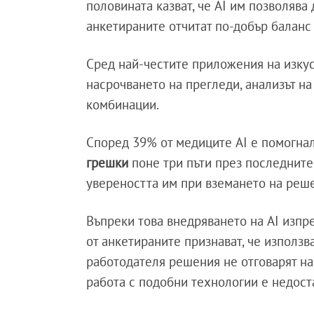
половината казват, че AI им позволяв
анкетираните отчитат по-добър баланс
Сред най-честите приложения на изкус
насрочването на прегледи, анализът н
комбинации.
Според 39% от медиците AI е помогна
грешки
поне три пъти през последните 
увереността им при вземането на реш
Въпреки това внедряването на AI изпре
от анкетираните признават, че използв
работодателя решения не отговарят на
работа с подобни технологии е недост