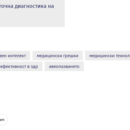
точна диагностика на
вен интелект
медицински грешки
медицински технол
ефективност в здр
авеопазването
ram