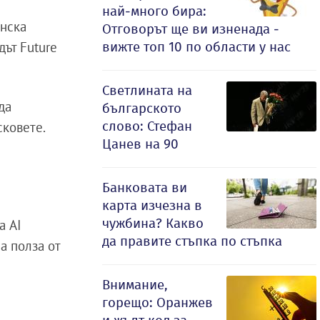
най-много бира:
инска
Отговорът ще ви изненада -
вижте топ 10 по области у нас
дът Future
Светлината на
да
българското
слово: Стефан
сковете.
Цанев на 90
Банковата ви
карта изчезна в
чужбина? Какво
а AI
да правите стъпка по стъпка
а полза от
Внимание,
горещо: Оранжев