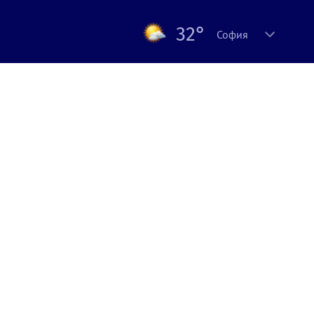
32°
София