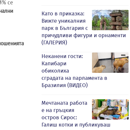
44% се
нални
Като в приказка:
Вижте уникалния
парк в България с
причудливи фигури и орнаменти
(ГАЛЕРИЯ)
тношенията
Неканени гости:
Капибари
обиколиха
сградата на парламента в
Бразилия (ВИДЕО)
Мечтаната работа
е на гръцкия
остров Сирос:
Галиш котки и публикуваш