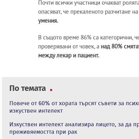
Почти всички участници очакват ролят
опасяват, че прекаленото разчитане н
умения.
В същото време 86% са категорични, че
проверявани от човек, а
над 80% смята
между лекар и пациент.
По темата
Повече от 60% от хората търсят съвети за псих
изкуствен интелект
Изкуствен интелект анализира лицето, за да п
преживяемостта при рак