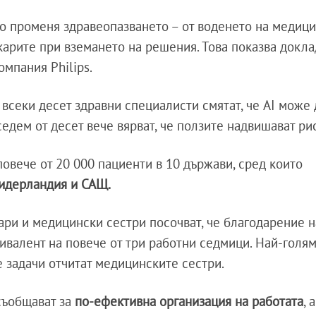
о променя здравеопазването – от воденето на медиц
арите при вземането на решения. Това показва докла
омпания Philips.
всеки десет здравни специалисти смятат, че AI може 
седем от десет вече вярват, че ползите надвишават ри
овече от 20 000 пациенти в 10 държави, сред които
Нидерландия и САЩ.
ари и медицински сестри посочват, че благодарение н
ивалент на повече от три работни седмици. Най-голям
 задачи отчитат медицинските сестри.
съобщават за
по-ефективна организация на работата
, а