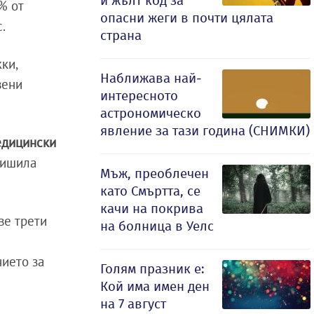
и жълт код за
% от
опасни жеги в почти цялата
.
страна
ки,
Наближава най-
вени
интересното
астрономическо
явление за тази година (СНИМКИ)
едицински
вишила
Мъж, преоблечен
като Смъртта, се
качи на покрива
ве трети
на болница в Уелс
нието за
Голям празник е:
Кой има имен ден
на 7 август