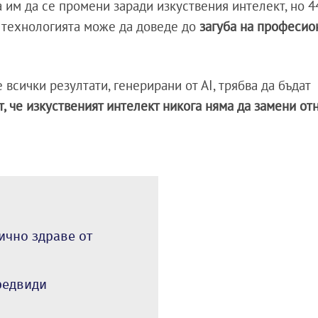
а им да се промени заради изкуствения интелект, но 
а технологията може да доведе до
загуба на професио
 всички резултати, генерирани от AI, трябва да бъдат
т, че изкуственият интелект никога няма да замени о
ично здраве от
редвиди