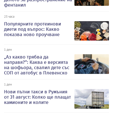
фентанил
23 часа
Популярните протеинови
диети под въпрос: Какво
показва ново проучване
1 ден
„Аз какво трябва да
направя?“: Каква е версията
на шофьора, свалил дете със
СОП от автобус в Плевенско
1 ден
Нови пътни такси в Румъния
от 31 август: Колко ще плащат
камионите и колите