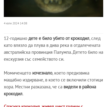
4 юли 2024 14:08
12-годишно
дете е било убито от крокодил
, след
като влязло да плува в дива река в отдалечената
австралийска провинция Палумпа. Детето било на
екскурзия със семейството си.
Момиченцето
изчезнало
, което предизвика
мащабно издирване, в което се включили стотици
хора. Местни разказаха, че са
видели в района
крокодил
.
Спасиха крокодил, живял шест години с