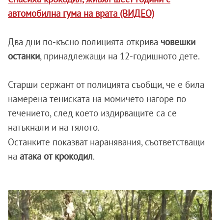
автомобилна гума на врата (ВИДЕО)
Два дни по-късно полицията открива
човешки
останки
, принадлежащи на 12-годишното дете.
Старши сержант от полицията съобщи, че е била
намерена тениската на момичето нагоре по
течението, след което издирващите са се
натъкнали и на тялото.
Останките показват наранявания, съответстващи
на
атака от крокодил
.