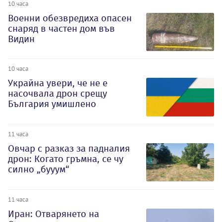
10 часа
Военни обезвредиха опасен
снаряд в частен дом във
Видин
10 часа
Украйна увери, че не е
насочвала дрон срещу
България умишлено
11 часа
Овчар с разказ за падналия
дрон: Когато гръмна, се чу
силно „бууум“
11 часа
Иран: Отварянето на