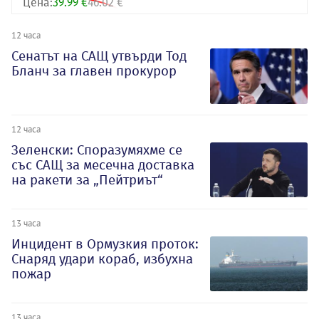
Цена:
39.99 €
46.02 €
12 часа
Сенатът на САЩ утвърди Тод
Бланч за главен прокурор
12 часа
Зеленски: Споразумяхме се
със САЩ за месечна доставка
на ракети за „Пейтриът“
13 часа
Инцидент в Ормузкия проток:
Снаряд удари кораб, избухна
пожар
13 часа