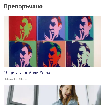
Препоръчано
10 цитата от Анди Уорхол
MelomanBG - 10te.bg