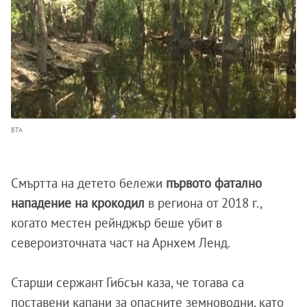
БТА
Смъртта на детето бележи
първото фатално
нападение на крокодил
в региона от 2018 г.,
когато местен рейнджър беше убит в
североизточната част на Арнхем Ленд.
Старши сержант Гибсън каза, че тогава са
поставени капани за опасните земноводни, като