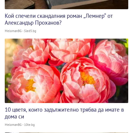
Кой спечели скандалния роман „Лемнер“ от
Александър Проханов?
MelomanBG - Sled5.bg
10 цветя, които задължително трябва да имате в
дома си
MelomanBG - 10te.bg