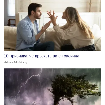
10 признака, че връзката ви е токсична
MelomanBG - 10te.bg