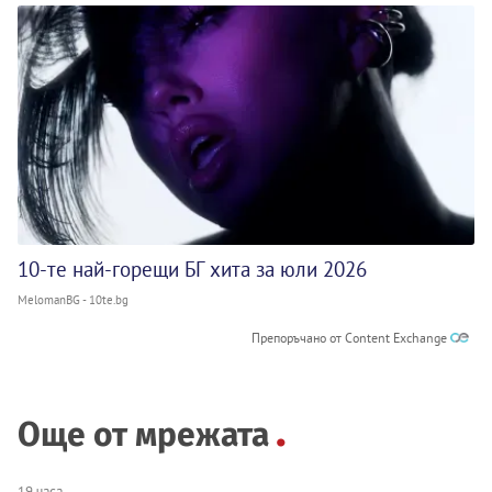
10-те най-горещи БГ хита за юли 2026
MelomanBG - 10te.bg
Препоръчано от Content Exchange
Още от мрежата
19 часа