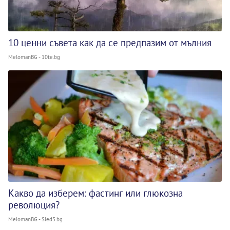
10 ценни съвета как да се предпазим от мълния
MelomanBG - 10te.bg
Какво да изберем: фастинг или глюкозна
революция?
MelomanBG - Sled5.bg