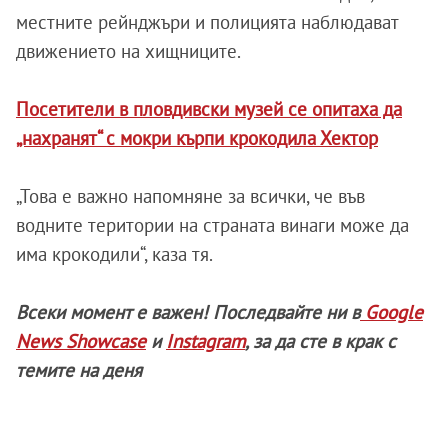
местните рейнджъри и полицията наблюдават
движението на хищниците.
Посетители в пловдивски музей се опитаха да
„нахранят“ с мокри кърпи крокодила Хектор
„Това е важно напомняне за всички, че във
водните територии на страната винаги може да
има крокодили“, каза тя.
Всеки момент е важен! Последвайте ни в
Google
News Showcase
и
Instagram
, за да сте в крак с
темите на деня