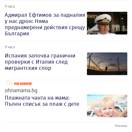
9 часа
Адмирал Ефтимов за падналия
у нас дрон: Няма
преднамерени действия срещу
България
9 часа
Испания започва гранични
проверки с Италия след
мигрантския спор
ohnamama.bg
Плажната чанта на мама:
Пълен списък за плаж с дете