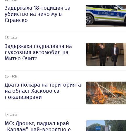
Задържаха 18-годишен за
убийство на чичо му в
Странско
13 часа
Задържаха подпалвача на
луксозния автомобил на
Митьо Очите
13 часа
Двата пожара на територията
на област Хасково са
локализирани
14 часа
МО: Дронът, паднал край
„Кардам“, най-вероятно е