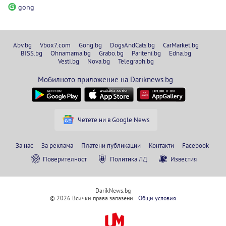
gong
Abv.bg
Vbox7.com
Gong.bg
DogsAndCats.bg
CarMarket.bg
BISS.bg
Ohnamama.bg
Grabo.bg
Pariteni.bg
Edna.bg
Vesti.bg
Nova.bg
Telegraph.bg
Мобилното приложение на Dariknews.bg
Четете ни в Google News
За нас
За реклама
Платени публикации
Контакти
Facebook
Поверителност
Политика ЛД
Известия
DarikNews.bg
© 2026 Всички права запазени.
Общи условия