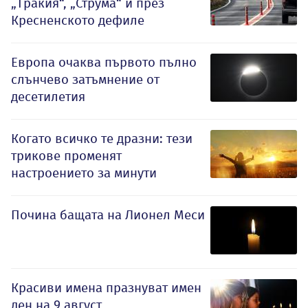
„Тракия“, „Струма“ и през
Кресненското дефиле
Европа очаква първото пълно
слънчево затъмнение от
десетилетия
Когато всичко те дразни: тези
трикове променят
настроението за минути
Почина бащата на Лионел Меси
Красиви имена празнуват имен
ден на 9 август