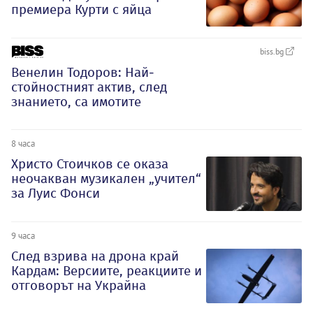
премиера Курти с яйца
biss.bg
Венелин Тодоров: Най-
стойностният актив, след
знанието, са имотите
8 часа
Христо Стоичков се оказа
неочакван музикален „учител“
за Луис Фонси
9 часа
След взрива на дрона край
Кардам: Версиите, реакциите и
отговорът на Украйна