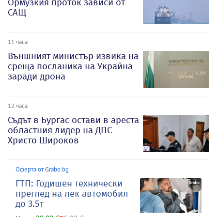
Ормузкия проток зависи от
САЩ
11 часа
Външният министър извика на
среща посланика на Украйна
заради дрона
12 часа
Съдът в Бургас остави в ареста
областния лидер на ДПС
Христо Широков
Оферта от Grabo.bg
ГТП: Годишен технически
преглед на лек автомобил
до 3.5т