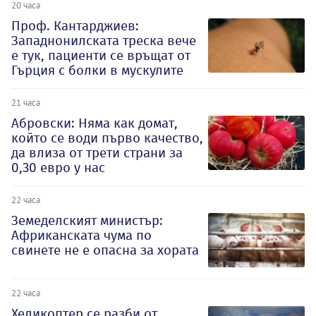
20 часа
Проф. Кантарджиев:
Западнонилската треска вече
е тук, пациенти се връщат от
Гърция с болки в мускулите
21 часа
Абровски: Няма как домат,
който се води първо качество,
да влиза от трети страни за
0,30 евро у нас
22 часа
Земеделският министър:
Африканската чума по
свинете не е опасна за хората
22 часа
Хеликоптер се разби от