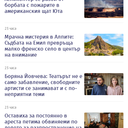
борбата с пожарите в
американския щат Юта
23 часа
Мрачна мистерия в Алпите:
Съдбата на Емил превръща
малко френско село в център
на внимание
23 часа
Боряна Йовчева: Театърът не е
само забавление, свободните
артисти се занимават и с по-
неприятни теми
23 часа
Оставиха за постоянно в
ареста петима обвиняеми по
делото за разпространение на