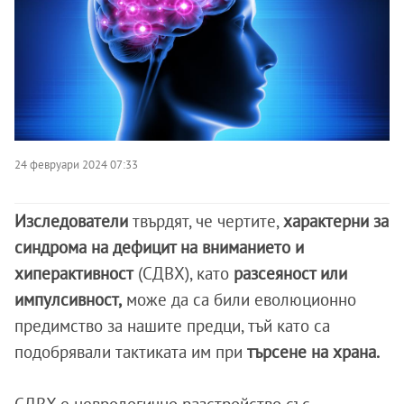
24 февруари 2024 07:33
Изследователи
твърдят, че чертите,
характерни за
синдрома на дефицит на вниманието и
хиперактивност
(СДВХ), като
разсеяност или
импулсивност,
може да са били еволюционно
предимство за нашите предци, тъй като са
подобрявали тактиката им при
търсене на храна.
СДВХ е неврологично разстройство със