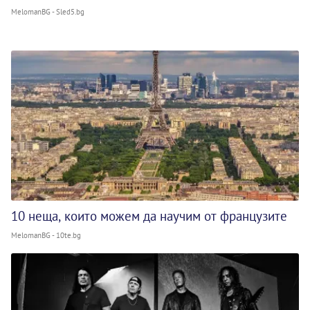
MelomanBG - Sled5.bg
10 неща, които можем да научим от французите
MelomanBG - 10te.bg