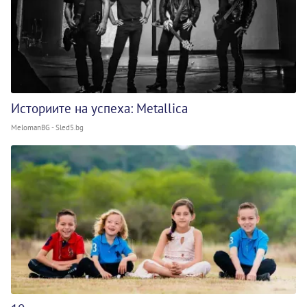
Историите на успеха: Metallica
MelomanBG - Sled5.bg