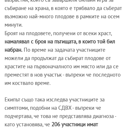
събиране на храна, в която е трябвало да съберат
възможно най-много плодове в рамките на осем
минути.
Броят на плодовете, получени от всеки храст,
намалявал с броя на пътищата, в които той бил
набран.
По време на задачата участниците
можели да продължат да събират плодове от
храстите на първоначалното им място или да се
преместят в нов участък - въпреки че последното
им коствало време.
Екипът също така изследва участниците за
симптоми, подобни на СДВХ - въпреки че
подчертава, че това не представлява диагноза -
като установява, че
206 участници имат