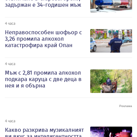
задържан е 34-годишен мъж
4 часа
Неправоспособен шофьор с
3,26 промила алкохол
катастрофира край Опан
4 часа
Мъж с 2,81 промила алкохол
подкара каруца с две деца в
нея и я обърна
4 часа
Какво разкрива музикалният
ви вкус за интелигентността