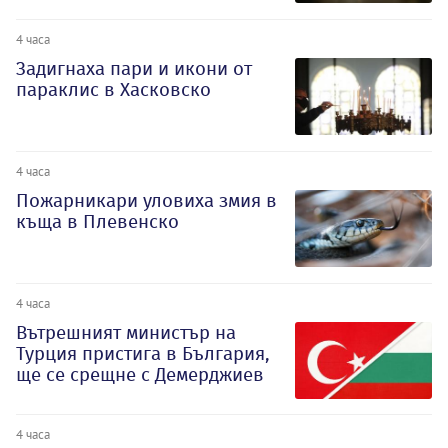
4 часа
Задигнаха пари и икони от
параклис в Хасковско
4 часа
Пожарникари уловиха змия в
къща в Плевенско
4 часа
Вътрешният министър на
Турция пристига в България,
ще се срещне с Демерджиев
4 часа