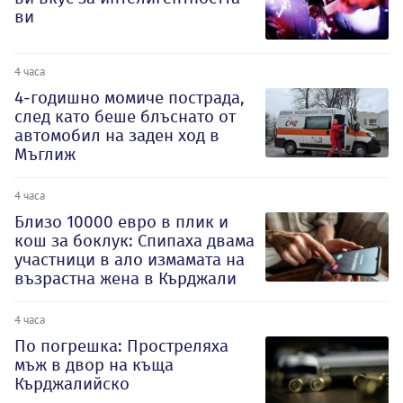
ви
4 часа
4-годишно момиче пострада,
след като беше блъснато от
автомобил на заден ход в
Мъглиж
4 часа
Близо 10000 евро в плик и
кош за боклук: Спипаха двама
участници в ало измамата на
възрастна жена в Кърджали
4 часа
По погрешка: Простреляха
мъж в двор на къща
Кърджалийско