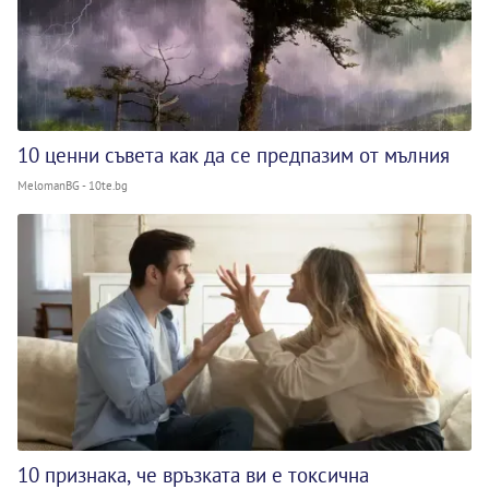
10 ценни съвета как да се предпазим от мълния
MelomanBG - 10te.bg
10 признака, че връзката ви е токсична