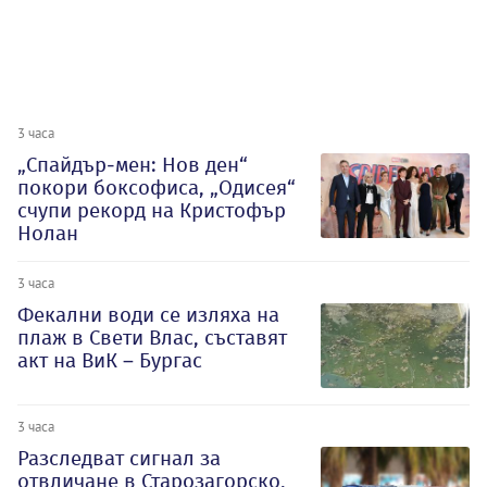
3 часа
„Спайдър-мен: Нов ден“
покори боксофиса, „Одисея“
счупи рекорд на Кристофър
Нолан
3 часа
Фекални води се изляха на
плаж в Свети Влас, съставят
акт на ВиК – Бургас
3 часа
Разследват сигнал за
отвличане в Старозагорско,