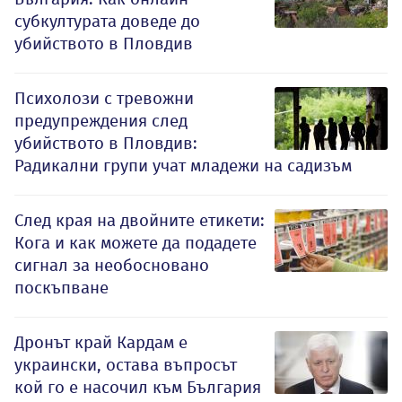
субкултурата доведе до
убийството в Пловдив
Психолози с тревожни
предупреждения след
убийството в Пловдив:
Радикални групи учат младежи на садизъм
След края на двойните етикети:
Кога и как можете да подадете
сигнал за необосновано
поскъпване
Дронът край Кардам е
украински, остава въпросът
кой го е насочил към България