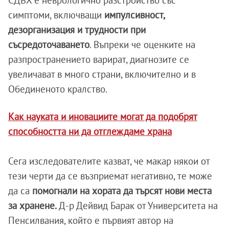
симптоми, включващи
импулсивност,
дезорганизация и трудности при
съсредоточаването
. Въпреки че оценките на
разпространението варират, диагнозите се
увеличават в много страни, включително и в
Обединеното кралство.
Как науката и иновациите могат да подобрят
способността ни да отглеждаме храна
Сега изследователите казват, че макар някои от
тези черти да се възприемат негативно, те може
да са
помогнали на хората да търсят нови места
за хранене.
Д-р Дейвид Барак от Университета на
Пенсилвания, който е първият автор на