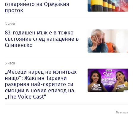
отварянето на Ормузкия
проток
3 часа
83-годишен мъж е в тежко
състояние след нападение в
Сливенско
3 часа
„Месеци наред не изпитвах
нищо“: Жаклин Таракчи
разкрива най-скритите си
емоции в новия епизод на
„The Voice Cast“