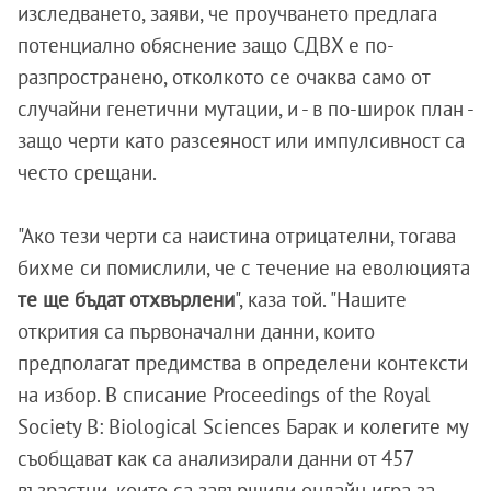
изследването, заяви, че проучването предлага
потенциално обяснение защо СДВХ е по-
разпространено, отколкото се очаква само от
случайни генетични мутации, и - в по-широк план -
защо черти като разсеяност или импулсивност са
често срещани.
"Ако тези черти са наистина отрицателни, тогава
бихме си помислили, че с течение на еволюцията
те ще бъдат отхвърлени
", каза той. "Нашите
открития са първоначални данни, които
предполагат предимства в определени контексти
на избор. В списание Proceedings of the Royal
Society B: Biological Sciences Барак и колегите му
съобщават как са анализирали данни от 457
възрастни, които са завършили онлайн игра за