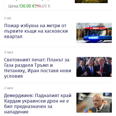
Цена:
130.00 €
200.00 €
1 час
Пожар избухна на метри от
първите къщи на хасковски
квартал
2 часа
Световният печат: Планът за
Газа разделя Тръмп и
Нетаняху, Иран поставя нови
условия
2 часа
Демерджиев: Падналият край
Кардам украински дрон не е
бил предназначен за
нападение