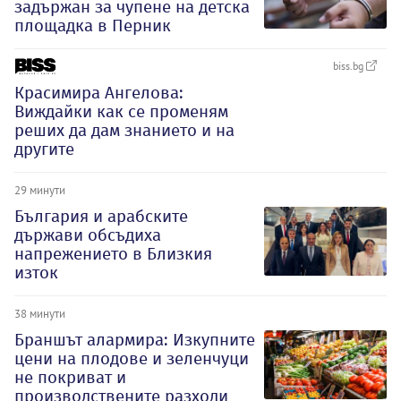
задържан за чупене на детска
площадка в Перник
biss.bg
Красимира Ангелова:
Виждайки как се променям
реших да дам знанието и на
другите
29 минути
България и арабските
държави обсъдиха
напрежението в Близкия
изток
38 минути
Браншът алармира: Изкупните
цени на плодове и зеленчуци
не покриват и
производствените разходи