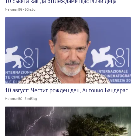
10 съвета как да отглеждаме щастливи деца
MelomanBG - 10te.bg
10 август: Честит рожден ден, Антонио Бандерас!
MelomanBG - Sled5.bg