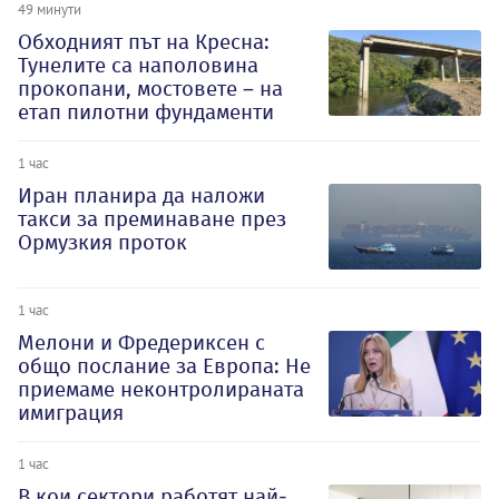
49 минути
Обходният път на Кресна:
Тунелите са наполовина
прокопани, мостовете – на
етап пилотни фундаменти
1 час
Иран планира да наложи
такси за преминаване през
Ормузкия проток
1 час
Мелони и Фредериксен с
общо послание за Европа: Не
приемаме неконтролираната
имиграция
1 час
В кои сектори работят най-