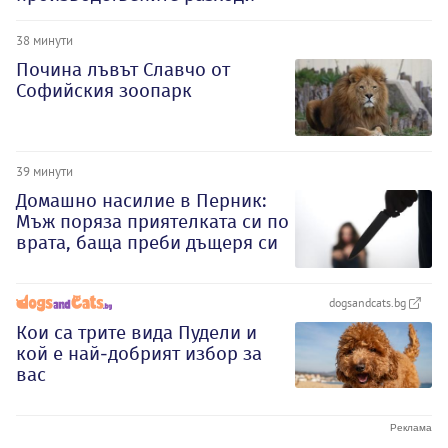
38 минути
Почина лъвът Славчо от
Софийския зоопарк
39 минути
Домашно насилие в Перник:
Мъж поряза приятелката си по
врата, баща преби дъщеря си
dogsandcats.bg
Кои са трите вида Пудели и
кой е най-добрият избор за
вас