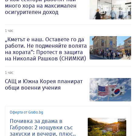
много хора на максимален
осигурителен доход
1 час
„Кметът е наш. Оставете го да
работи. Не подменяйте волята
на хората“: Протест в защита
на Николай Рашков (СНИМКИ)
1 час
САЩ и Южна Корея планират
общи военни учения
Оферта от Grabo.bg
Почивка за двама в
Габрово: 2 нощувки със
закуски и вечери, плюс..