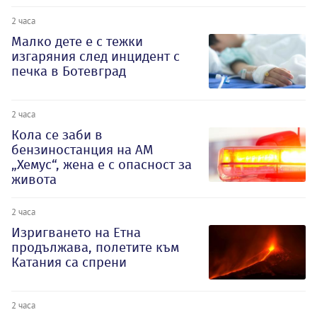
2 часа
Малко дете е с тежки
изгаряния след инцидент с
печка в Ботевград
2 часа
Кола се заби в
бензиностанция на АМ
„Хемус“, жена е с опасност за
живота
2 часа
Изригването на Етна
продължава, полетите към
Катания са спрени
2 часа