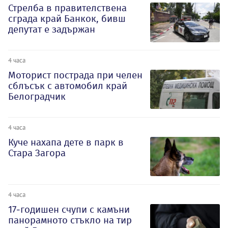
Стрелба в правителствена
сграда край Банкок, бивш
депутат е задържан
4 часа
Моторист пострада при челен
сблъсък с автомобил край
Белоградчик
4 часа
Куче нахапа дете в парк в
Стара Загора
4 часа
17-годишен счупи с камъни
панорамното стъкло на тир