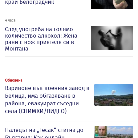
край Белоградчик
4 часа
След употреба на голямо
количество алкохол: Жена
рани с нож приятеля си в
Монтана
Обновена
Взривове във военния завод в
Белица, има обгазяване в
района, евакуират съседни
села (СНИМКИ/ВИДЕО)
Палецът на „Тесак“ стигна до
България: Как онлайн