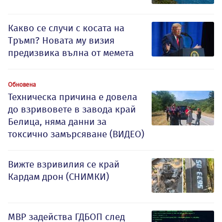
Какво се случи с косата на
Тръмп? Новата му визия
предизвика вълна от мемета
Обновена
Техническа причина е довела
до взривовете в завода край
Белица, няма данни за
токсично замърсяване (ВИДЕО)
Вижте взривилия се край
Кардам дрон (СНИМКИ)
МВР задейства ГДБОП след