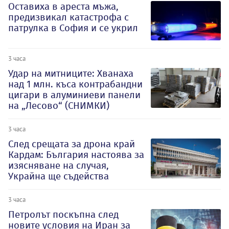
Оставиха в ареста мъжа,
предизвикал катастрофа с
патрулка в София и се укрил
3 часа
Удар на митниците: Хванаха
над 1 млн. къса контрабандни
цигари в алуминиеви панели
на „Лесово“ (СНИМКИ)
3 часа
След срещата за дрона край
Кардам: България настоява за
изясняване на случая,
Украйна ще съдейства
3 часа
Петролът поскъпна след
новите условия на Иран за