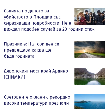
Съдията по делото за
убийството в Пловдив със
смразяващи подробности: Не е
виждал подобен случай за 20 години стаж
Празник е: На този ден се
предвещава каква ще
бъде годината
Дяволският мост край Ардино
(СНИМКИ)
Световните океани с рекордно
високи температури през юли