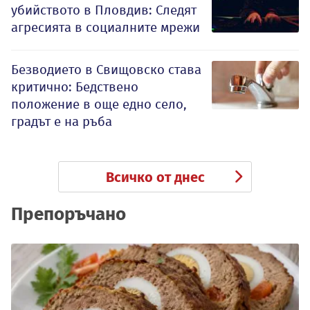
убийството в Пловдив: Следят
агресията в социалните мрежи
Безводието в Свищовско става
критично: Бедствено
положение в още едно село,
градът е на ръба
Всичко от днес
Препоръчано