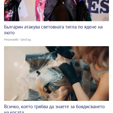
Българин атакува световната титла по ядене на
люто
MelomanBG - Sled5.bg
Всичко, което трябва да знаете за боядисването
на косата