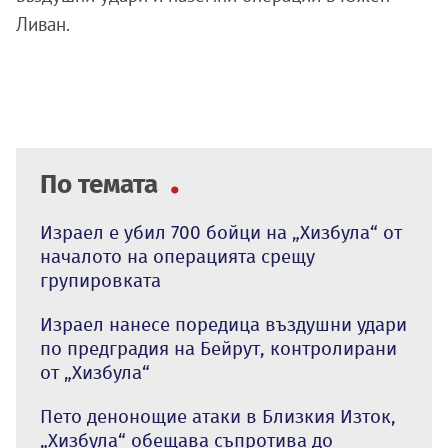
Ливан.
По темата
Израел е убил 700 бойци на „Хизбула“ от
началото на операцията срещу
групировката
Израел нанесе поредица въздушни удари
по предградия на Бейрут, контролирани
от „Хизбула“
Пето денонощие атаки в Близкия Изток,
„Хизбула“ обещава съпротива до