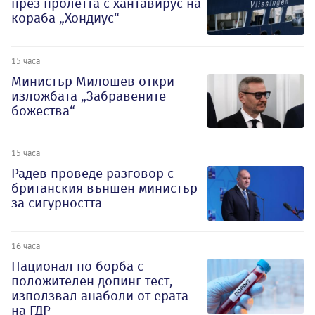
през пролетта с хантавирус на
кораба „Хондиус“
15 часа
Министър Милошев откри
изложбата „Забравените
божества“
15 часа
Радев проведе разговор с
британския външен министър
за сигурността
16 часа
Национал по борба с
положителен допинг тест,
използвал анаболи от ерата
на ГДР