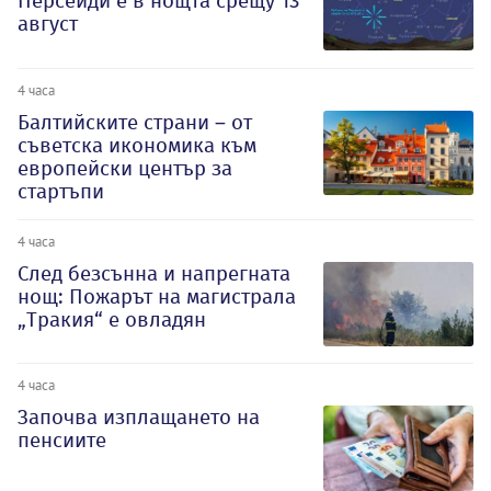
Персеиди е в нощта срещу 13
август
4 часа
Балтийските страни – от
съветска икономика към
европейски център за
стартъпи
4 часа
След безсънна и напрегната
нощ: Пожарът на магистрала
„Тракия“ е овладян
4 часа
Започва изплащането на
пенсиите