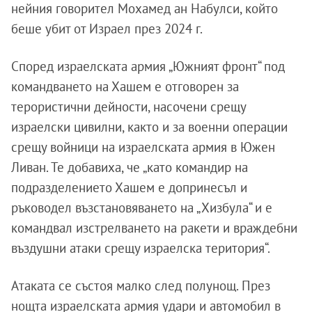
нейния говорител Мохамед ан Набулси, който
беше убит от Израел през 2024 г.
Според израелската армия „Южният фронт“ под
командването на Хашем е отговорен за
терористични дейности, насочени срещу
израелски цивилни, както и за военни операции
срещу войници на израелската армия в Южен
Ливан. Те добавиха, че „като командир на
подразделението Хашем е допринесъл и
ръководел възстановяването на „Хизбула“ и е
командвал изстрелването на ракети и враждебни
въздушни атаки срещу израелска територия“.
Атаката се състоя малко след полунощ. През
нощта израелската армия удари и автомобил в