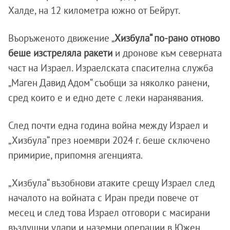
Халде, на 12 километра южно от Бейрут.
Въоръженото движение „
Хизбула“ по-рано отново
беше изстреляла ракети
и дронове към северната
част на Израел. Израелската спасителна служба
„Маген Давид Адом“ съобщи за няколко ранени,
сред които е и едно дете с леки наранявания.
След почти една година война между Израел и
„Хизбула“ през ноември 2024 г. беше сключено
примирие, припомня агенцията.
„Хизбула“ възобнови атаките срещу Израел след
началото на войната с Иран преди повече от
месец и след това Израел отговори с масирани
въздушни удари и наземни операции в Южен