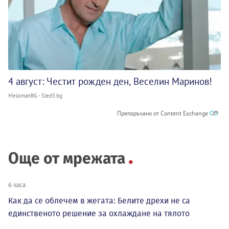
4 август: Честит рожден ден, Веселин Маринов!
MelomanBG - Sled5.bg
Препоръчано от Content Exchange
Още от мрежата
6 часа
Как да се облечем в жегата: Белите дрехи не са
единственото решение за охлаждане на тялото