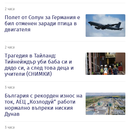
2 часа
Полет от Солун за Германия е
бил отменен заради птица в
двигателя
2 часа
Трагедия в Тайланд:
Тийнейждър уби баба си и
дядо си, а след това деца и
учители (СНИМКИ)
3 часа
България с рекорден износ на
ток, АЕЦ „Козлодуй“ работи
нормално въпреки ниския
Дунав
3 часа