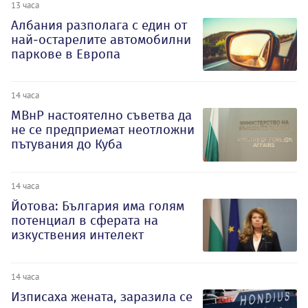
13 часа
Албания разполага с един от
най-остарелите автомобилни
паркове в Европа
14 часа
МВнР настоятелно съветва да
не се предприемат неотложни
пътувания до Куба
14 часа
Йотова: България има голям
потенциал в сферата на
изкуствения интелект
14 часа
Изписаха жената, заразила се