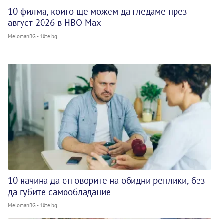
10 филма, които ще можем да гледаме през
август 2026 в HBO Max
MelomanBG - 10te.bg
10 начина да отговорите на обидни реплики, без
да губите самообладание
MelomanBG - 10te.bg