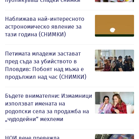
Наближава най-интересното
астрономическо явление за
тази година (СНИМКИ)
Петимата младежи застават
пред съда за убийството в
Пловдив: Побоят над мъжа е
продължил над час (СНИМКИ)
Бъдете внимателни: Измамници
използват имената на
родопски села за продажба на
„чудодейни“ мехлеми
НОИ вече превежда