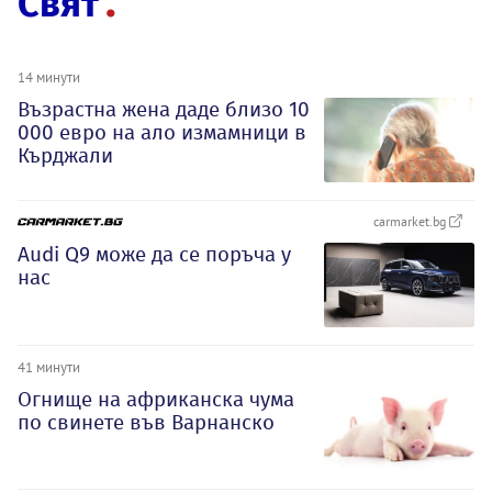
Свят
14 минути
Възрастна жена даде близо 10
000 евро на ало измамници в
Кърджали
carmarket.bg
Audi Q9 може да се поръча у
нас
41 минути
Огнище на африканска чума
по свинете във Варнанско