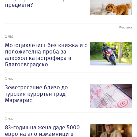
предмети?
1 час
Мотоциклетист без книжка и с
положителна проба за
алкохол катастрофира в
Благоевградско
1 час
Земетресение близо до
турския курортен град
Мармарис
1 час
83-годишна жена даде 5000
евро на ало измамници в