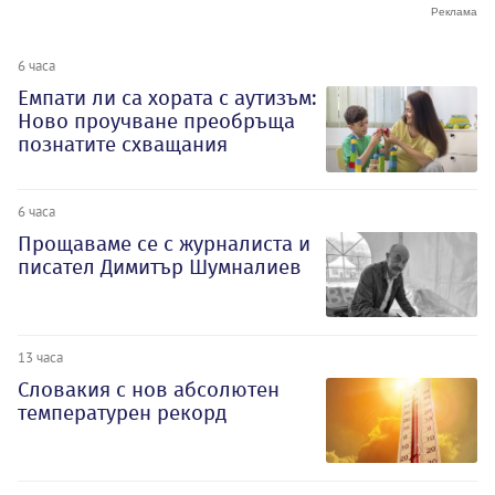
6 часа
Емпати ли са хората с аутизъм:
Ново проучване преобръща
познатите схващания
6 часа
Прощаваме се с журналиста и
писател Димитър Шумналиев
13 часа
Словакия с нов абсолютен
температурен рекорд