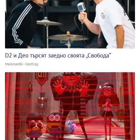
D2 и Део търсят заедно своята „Свобода“
MelomanBG - Sled5.bg