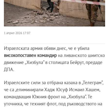
1 април 2026 17:07
Израелската армия обяви днес, че е убила
високопоставен командир
на ливанското шиитско
движение „Хизбула“ в столицата Бейрут, предаде
ДПА.
Израелските сили за отбрана казаха в „Телеграм“,
че са „елиминирали Хадж Юсуф Исмаил Хашем,
командващия Южния фронт на „Хизбула“. Те
уточниха, че техният флот, под ръководството на