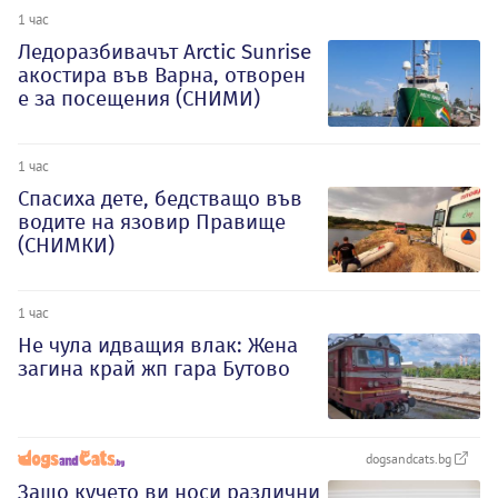
1 час
Ледоразбивачът Arctic Sunrise
акостира във Варна, отворен
е за посещения (СНИМИ)
1 час
Спасиха дете, бедстващо във
водите на язовир Правище
(СНИМКИ)
1 час
Не чула идващия влак: Жена
загина край жп гара Бутово
dogsandcats.bg
Защо кучето ви носи различни