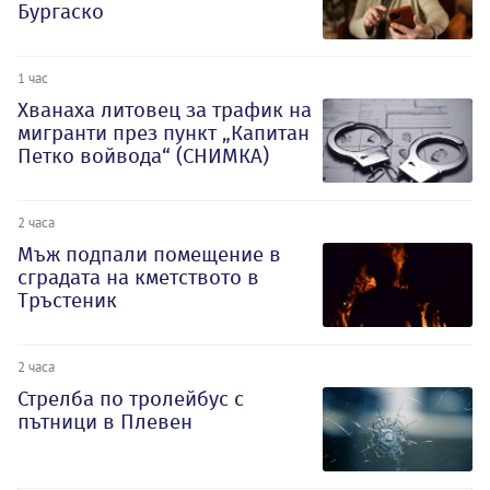
Бургаско
1 час
Хванаха литовец за трафик на
мигранти през пункт „Капитан
Петко войвода“ (СНИМКА)
2 часа
Мъж подпали помещение в
сградата на кметството в
Тръстеник
2 часа
Стрелба по тролейбус с
пътници в Плевен