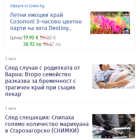
Оферта от Grabo.bg
Летни емоции край
Созопол! 3-часово цветно
парти на яхта Destiny..
Цена:
19.90 €
30.00 €
38.92 лв
58.67 лв
2 часа
След случая с родилката от
Варна: Второ семейство
разказва за бременност с
трагичен край при същия
лекар
2 часа
След спецакция: Спипаха
голямо количество марихуана
в Старозагорско (СНИМКИ)