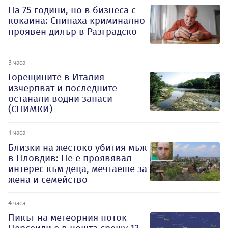
На 75 години, но в бизнеса с
кокаина: Спипаха криминално
проявен дилър в Разградско
3 часа
Горещините в Италия
изчерпват и последните
останали водни запаси
(СНИМКИ)
4 часа
Близки на жестоко убития мъж
в Пловдив: Не е проявявал
интерес към деца, мечтаеше за
жена и семейство
4 часа
Пикът на метеорния поток