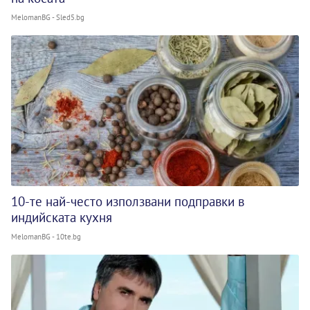
MelomanBG - Sled5.bg
10-те най-често използвани подправки в
индийската кухня
MelomanBG - 10te.bg