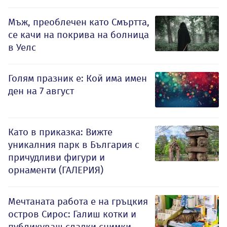
Мъж, преоблечен като Смъртта,
се качи на покрива на болница
в Уелс
Голям празник е: Кой има имен
ден на 7 август
Като в приказка: Вижте
уникалния парк в България с
причудливи фигури и
орнаменти (ГАЛЕРИЯ)
Мечтаната работа е на гръцкия
остров Сирос: Галиш котки и
публикуваш сладки снимки