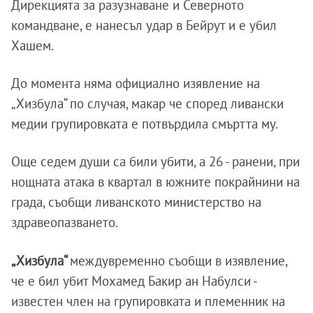
Дирекцията за разузнаване и Северното
командване, е нанесъл удар в Бейрут и е убил
Хашем.
До момента няма официално изявление на
„Хизбула“ по случая, макар че според ливански
медии групировката е потвърдила смъртта му.
Още седем души са били убити, а 26 - ранени, при
нощната атака в квартал в южните покрайнини на
града, съобщи ливанското министерство на
здравеопазването.
„Хизбула“
междувременно съобщи в изявление,
че е бил убит Мохамед Бакир ан Набулси -
известен член на групировката и племенник на