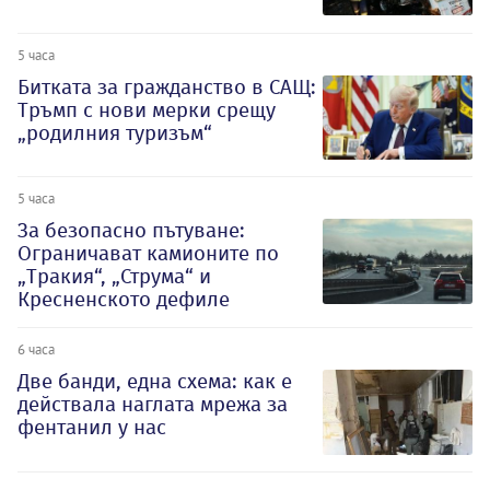
5 часа
Битката за гражданство в САЩ:
Тръмп с нови мерки срещу
„родилния туризъм“
5 часа
За безопасно пътуване:
Ограничават камионите по
„Тракия“, „Струма“ и
Кресненското дефиле
6 часа
Две банди, една схема: как е
действала наглата мрежа за
фентанил у нас