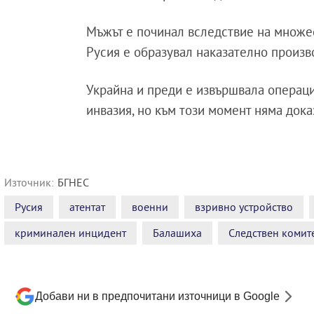
Мъжът е починал вследствие на множес
Русия е образувал наказателно произво
Украйна и преди е извършвала операци
инвазия, но към този момент няма дока
Източник:
БГНЕС
Русия
атентат
военни
взривно устройство
криминален инцидент
Балашиха
Следствен комите
Добави ни в предпочитани източници в Google