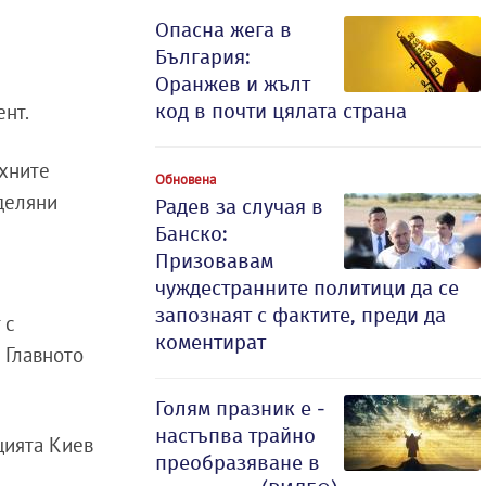
Опасна жега в
България:
Оранжев и жълт
ент.
код в почти цялата страна
ехните
Обновена
еделяни
Радев за случая в
Банско:
Призовавам
чуждестранните политици да се
запознаят с фактите, преди да
 с
коментират
 Главното
Голям празник е -
настъпва трайно
цията Киев
преобразяване в