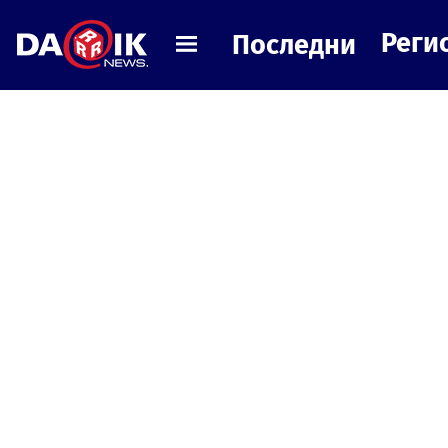
Реги
Последни