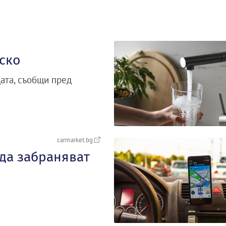
ско
дата, съобщи пред
carmarket.bg
 да забраняват