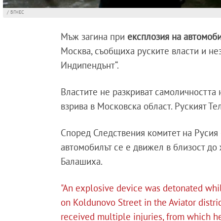
/ БГНЕС
Мъж загина при
експлозия на автомоб
Москва, съобщиха руските власти и нез
Индипендънт“.
Властите не разкриват самоличността 
взрива в Московска област. Руският Те
Според Следствения комитет на Русия
автомобилът се е движел в близост до 
Балашиха.
"An explosive device was detonated whil
on Koldunovo Street in the Aviator distric
received multiple injuries, from which h