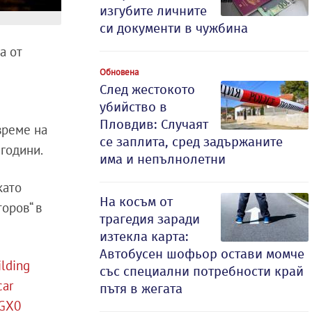
изгубите личните
си документи в чужбина
а от
Обновена
След жестокото
убийство в
Пловдив: Случаят
време на
се заплита, сред задържаните
 години.
има и непълнолетни
като
На косъм от
оров“ в
трагедия заради
изтекла карта:
Автобусен шофьор остави момче
ilding
със специални потребности край
car
пътя в жегата
sGX0