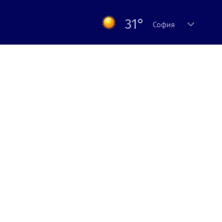
31°
София