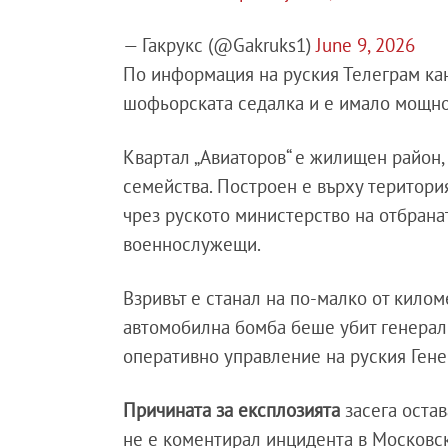
— Гакрукс (@Gakruks1)
June 9, 2026
По информация на руския Телеграм ка
шофьорската седалка и е имало мощнос
Квартал „Авиаторов“ е жилищен район,
семейства. Построен е върху територи
чрез руското министерство на отбрана
военнослужещи.
Взривът е станал на по-малко от киломе
автомобилна бомба беше убит генерал
оперативно управление на руския Ген
Причината за експлозията
засега оста
не е коментирал инцидента в Московск