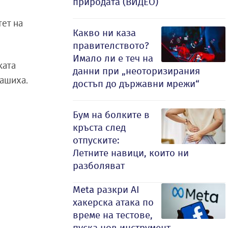
природата (ВИДЕО)
тет на
Какво ни каза
правителството?
Имало ли е теч на
ката
данни при „неоторизирания
лашиха.
достъп до държавни мрежи“
Бум на болките в
кръста след
отпуските:
Летните навици, които ни
разболяват
Meta разкри AI
хакерска атака по
време на тестове,
пуска нов инструмент