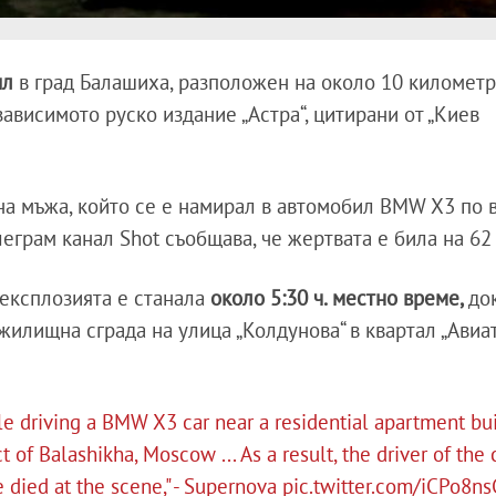
ил
в град Балашиха, разположен на около 10 километр
ависимото руско издание „Астра“, цитирани от „Киев
на мъжа, който се е намирал в автомобил BMW X3 по 
леграм канал Shot съобщава, че жертвата е била на 62
 експлозията е станала
около 5:30 ч. местно време,
до
жилищна сграда на улица „Колдунова“ в квартал „Авиат
e driving a BMW X3 car near a residential apartment bu
t of Balashikha, Moscow ... As a result, the driver of the 
e died at the scene," - Supernova
pic.twitter.com/iCPo8n