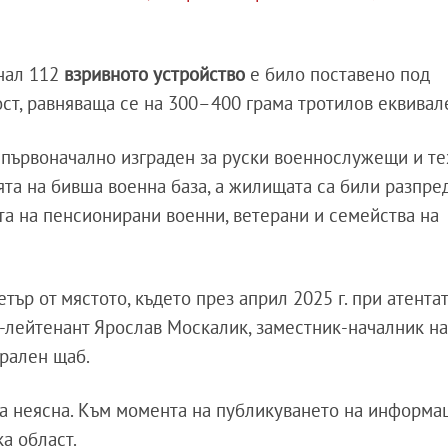
нал 112
взривното устройство
е било поставено под
т, равняваща се на 300–400 грама тротилов еквивал
 първоначално изграден за руски военнослужещи и т
ята на бивша военна база, а жилищата са били разпр
та на пенсионирани военни, ветерани и семейства на
тър от мястото, където през април 2025 г. при атентат
-лейтенант Ярослав Москалик, заместник-началник на
ерален щаб.
ва неясна. Към момента на публикуването на информа
а област.