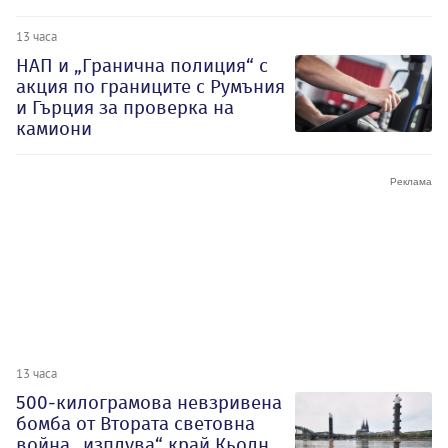
13 часа
НАП и „Гранична полиция“ с
акция по границите с Румъния
и Гърция за проверка на
камиони
13 часа
500-килограмова невзривена
бомба от Втората световна
война „изплува“ край Кьолн