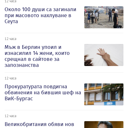
12 часа
Около 100 души са загинали
при масовото нахлуване в
Сеута
12 часа
Мъж в Берлин упоил и
изнасилил 14 жени, които
срещнал в сайтове за
запознанства
12 часа
Прокуратурата повдигна
обвинения на бившия шеф на
ВиК-Бургас
12 часа
Великобритания обяви нов