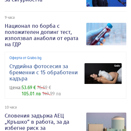
9 часа
Национал по борба с
положителен допинг тест,
използвал анаболи от ерата
на ГДР
Оферта от Grabo.bg
Студийна фотосесия за
бременни с 15 обработени
кадъра
Цена:
53.69 €
76.69 €
105.01 лв
149.99 лв
10 часа
Словения задържа АЕЦ
„Кръшко“ в работа, за да
избегне риск за