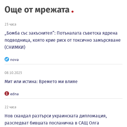
Още от мрежата
23 часа
„Бомба със закъснител“: Потъналата съветска ядрена
подводница, която крие риск от токсично замърсяване
(СНИМКИ)
nova
08.10.2025
Мит или истина: Времето ми влияе
edna
22 часа
Нов скандал разтърси украинската дипломация,
разследват бившата посланичка в САЩ Олга