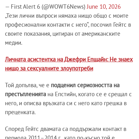
— First Alert 6 (@WOWT6News)
June 10, 2026
„Тези лични въпроси нямаха нищо общо с моите
професионални контакти с него“, посочил Гейтс в
своите показания, цитиран от американските
медии.
Личната асистентка на Джефри Епщайн: Не знаех
нищо за сексуалните злоупотреби
Той допълва, че е
подценил сериозността на
престъпленията
на Епстийн, когато се е срещал с
него, и описва връзката си с него като грешка в
преценката.
Според Гейтс двамата са поддържали контакт в
периода 2011–2014 г., като по-късно той е