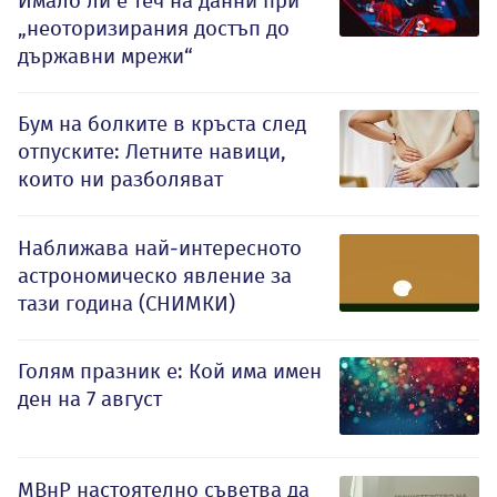
Имало ли е теч на данни при
„неоторизирания достъп до
държавни мрежи“
Бум на болките в кръста след
отпуските: Летните навици,
които ни разболяват
Наближава най-интересното
астрономическо явление за
тази година (СНИМКИ)
Голям празник е: Кой има имен
ден на 7 август
МВнР настоятелно съветва да