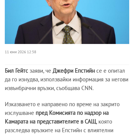
11 юни 2026 12:58
Бил Гейтс
заяви, че
Джефри Епстийн
се е опитал
да го изнудва, използвайки информация за негови
извънбрачни връзки, съобщава CNN.
Изказването е направено по време на закрито
изслушване
пред Комисията по надзор на
Камарата на представителите в САЩ
, която
разследва връзките на Епстийн с влиятелни