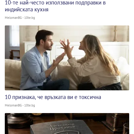
10-те най-често използвани подправки в
индийската кухня
MelomanBG - 10te.bg
10 признака, че връзката ви е токсична
MelomanBG - 10te.bg