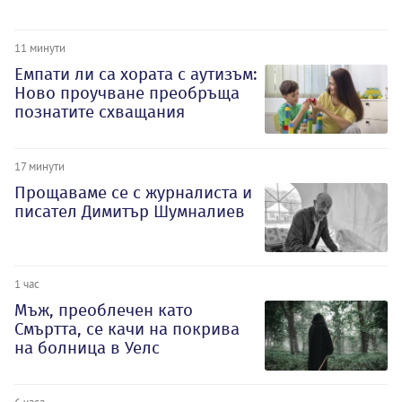
11 минути
Емпати ли са хората с аутизъм:
Ново проучване преобръща
познатите схващания
17 минути
Прощаваме се с журналиста и
писател Димитър Шумналиев
1 час
Мъж, преоблечен като
Смъртта, се качи на покрива
на болница в Уелс