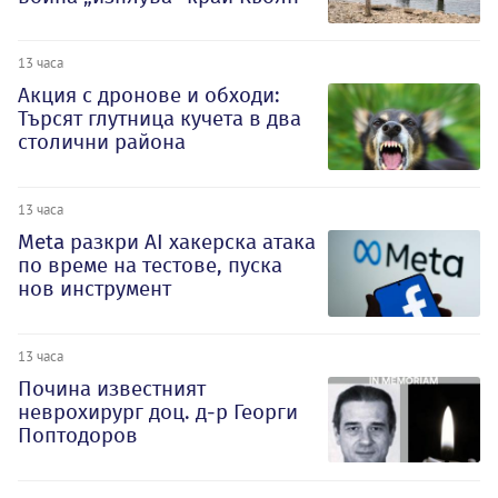
13 часа
Акция с дронове и обходи:
Търсят глутница кучета в два
столични района
13 часа
Meta разкри AI хакерска атака
по време на тестове, пуска
нов инструмент
13 часа
Почина известният
неврохирург доц. д-р Георги
Поптодоров