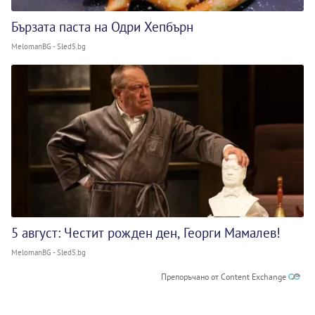
Бързата паста на Одри Хепбърн
MelomanBG - Sled5.bg
5 август: Честит рожден ден, Георги Мамалев!
MelomanBG - Sled5.bg
Препоръчано от Content Exchange