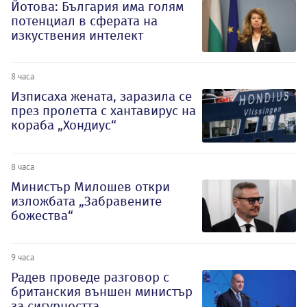
Йотова: България има голям
потенциал в сферата на
изкуствения интелект
8 часа
Изписаха жената, заразила се
през пролетта с хантавирус на
кораба „Хондиус“
8 часа
Министър Милошев откри
изложбата „Забравените
божества“
9 часа
Радев проведе разговор с
британския външен министър
за сигурността