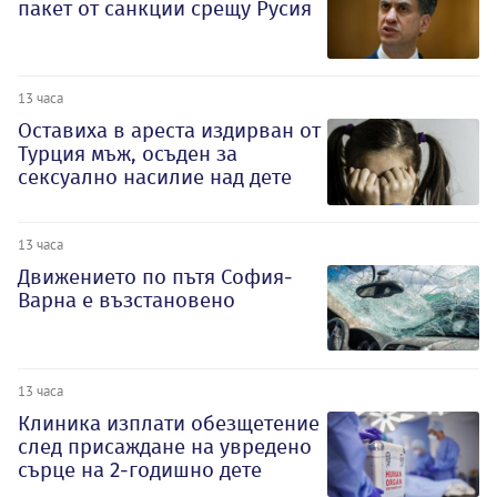
пакет от санкции срещу Русия
13 часа
Оставиха в ареста издирван от
Турция мъж, осъден за
сексуално насилие над дете
13 часа
Движението по пътя София-
Варна е възстановено
13 часа
Клиника изплати обезщетение
след присаждане на увредено
сърце на 2-годишно дете