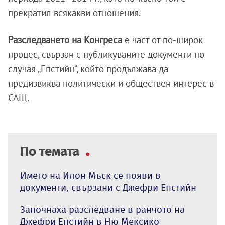
прекратил всякакви отношения.
Разследването на Конгреса
е част от по-широк
процес, свързан с публикуваните документи по
случая „Епстийн“, който продължава да
предизвиква политически и обществен интерес в
САЩ.
По темата
Името на Илон Мъск се появи в
документи, свързани с Джефри Епстийн
Започнаха разследване в ранчото на
Джефри Епстийн в Ню Мексико