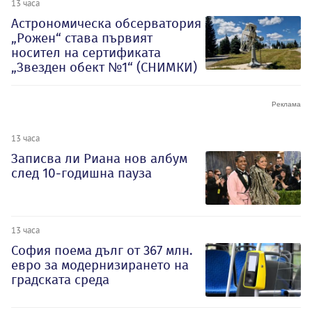
13 часа
Астрономическа обсерватория
„Рожен“ става първият
носител на сертификата
„Звезден обект №1“ (СНИМКИ)
13 часа
Записва ли Риана нов албум
след 10-годишна пауза
13 часа
София поема дълг от 367 млн.
евро за модернизирането на
градската среда