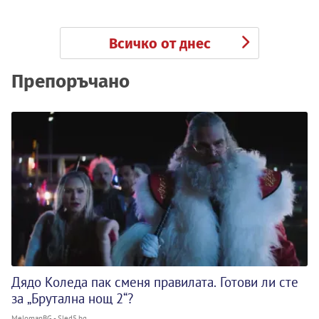
Всичко от днес
Препоръчано
Дядо Коледа пак сменя правилата. Готови ли сте
за „Брутална нощ 2“?
MelomanBG - Sled5.bg