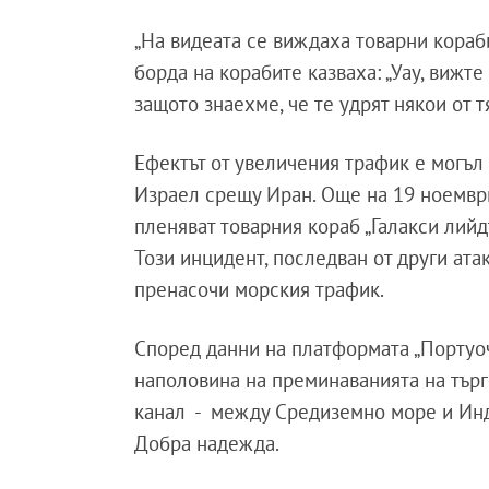
„На видеата се виждаха товарни кораби
борда на корабите казваха: „Уау, вижте
защото знаехме, че те удрят някои от т
Ефектът от увеличения трафик е могъл
Израел срещу Иран. Още на 19 ноемвр
пленяват товарния кораб „Галакси лийдъ
Този инцидент, последван от други ата
пренасочи морския трафик.
Според данни на платформата „Портуо
наполовина на преминаванията на тър
канал - между Средиземно море и Инд
Добра надежда.