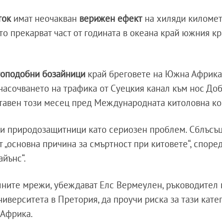
ток
имат неочакван
верижен ефект
на хиляди киломе
ито прекарват част от годината в океана край южния кр
топодобни бозайници
край бреговете на Южна Африк
енасочването на трафика от Суецкия канал към нос До
ставен този месец пред Международната китоловна ко
 и природозащитници като сериозен проблем. Сблъсъц
 „основна причина за смъртност при китовете“, според
айънс“.
лните мрежи, убеждават Елс Вермеулен, ръководител 
иверситета в Претория, да проучи риска за тази кате
 Африка.