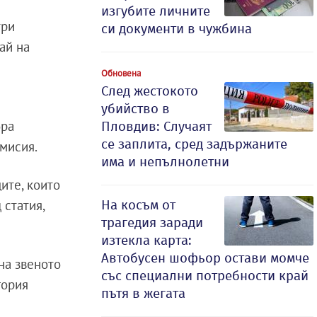
изгубите личните
три
си документи в чужбина
ай на
Обновена
След жестокото
а
убийство в
бра
Пловдив: Случаят
се заплита, сред задържаните
мисия.
има и непълнолетни
ите, които
На косъм от
 статия,
трагедия заради
изтекла карта:
Автобусен шофьор остави момче
на звеното
със специални потребности край
гория
пътя в жегата