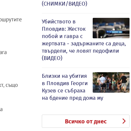
(СНИМКИ/ВИДЕО)
аршрутите
Убийството в
Пловдив: Жесток
побой и гавра с
жертвата - задържаните са деца,
твърдели, че ловят педофили
ага
(ВИДЕО)
Близки на убития
в Пловдив Георги
т, също
Кузев се събраха
на бдение пред дома му
ва
Всичко от днес