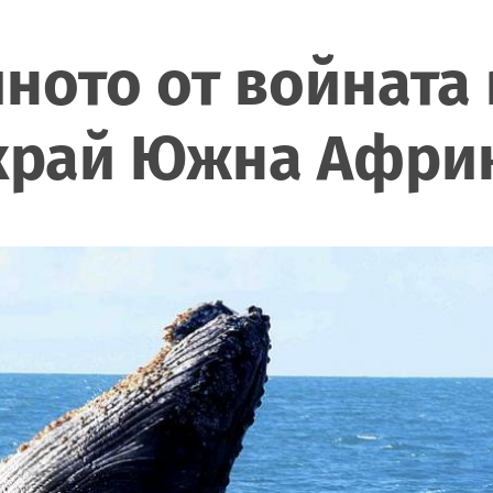
ното от войната 
 край Южна Афри