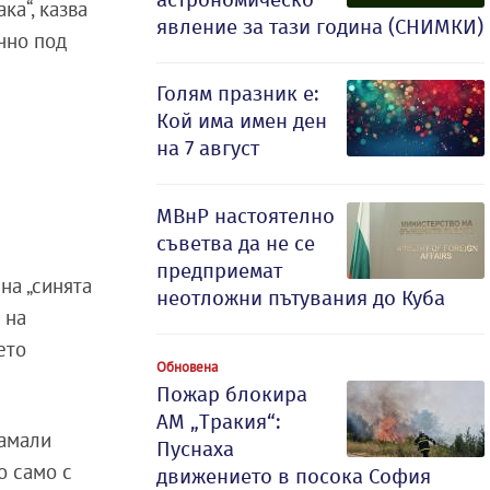
ка“, казва
явление за тази година (СНИМКИ)
очно под
Голям празник е:
Кой има имен ден
на 7 август
МВнР настоятелно
съветва да не се
предприемат
на „синята
неотложни пътувания до Куба
 на
ето
Обновена
Пожар блокира
АМ „Тракия“:
намали
Пуснаха
о само с
движението в посока София