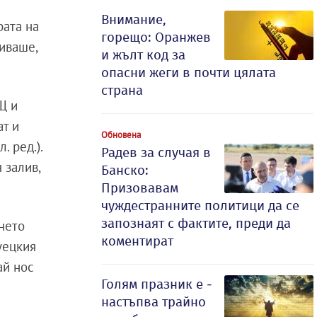
Внимание,
рата на
горещо: Оранжев
виваше,
и жълт код за
опасни жеги в почти цялата
страна
Щ и
ат и
Обновена
. ред.).
Радев за случая в
 залив,
Банско:
Призовавам
чуждестранните политици да се
запознаят с фактите, преди да
нето
коментират
уецкия
ай нос
Голям празник е -
настъпва трайно