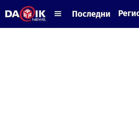
Реги
Последни