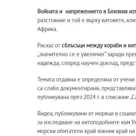
Войната и напрежението в Близкия из
разстояние и той е върху китовете, ко
Африка.
Рискът от
сблъсъци между кораби и ки
„значително се е увеличил“ заради пр
надежда, според научен доклад, пред
Темата отдавна е определяна от учени
са слабо документирани, представляват
публикувана през 2024 г. в списание „С
Видеа, публикувани от моряци в социа
за изследване на китоподобните към Ун
морски обитатели край южния край на