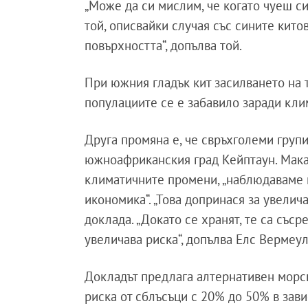
„Може да си мислим, че когато чуеш си
той, описвайки случая със сините китов
повърхността“, допълва той.
При южния гладък кит засилването на т
популациите се е забавило заради кли
Друга промяна е, че свръхголеми групи
южноафриканския град Кейптаун. Макар
климатичните промени, „наблюдаваме го
икономика“. „Това допринася за увелича
доклада. „Докато се хранят, те са със
увеличава риска“, допълва Елс Вермеул
Докладът предлага алтернативен морск
риска от сблъсъци с 20% до 50% в зав