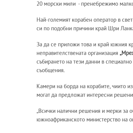
20 морски мили - пренебрежимо малко
Най-големият корабен оператор в свет
си по подобни причини край Шри Ланка
За да се приложи това и край южния к
неправителствената организация
„Мреж
събирането на тези данни в специалн
съобщения.
Камери на борда на корабите, чиито и
могат да предложат интересни решени
„Всички налични решения и мерки за о
южноафриканското министерство на ок