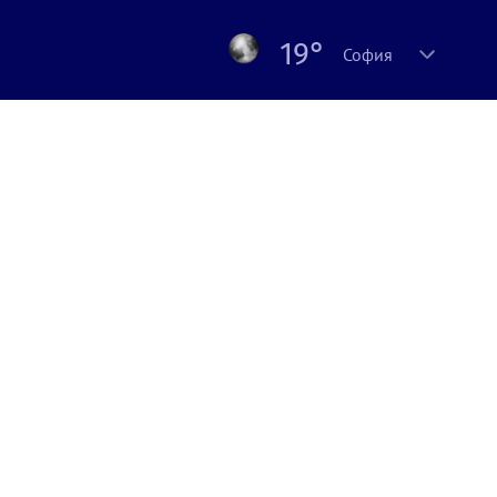
19°
София