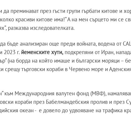
 да преминават през гъсти групи гърбати китове и хо
 колко красиви китове има!“ А на мен сърцето ми се с
ях“, разказва изследователката.
 да бъде анализиран още преди войната, водена от СА
и 2023 г.
йеменските хути,
подкрепяни от Иран, напад
р“ (на борда на който имаше и български моряци – бел
ки срещу търговски кораби в Червено море и Аденския
ч“ към Международния валутен фонд (МВФ), намалява
говски кораби през Бабелмандебския пролив и през С
ийския океан - е довело до удвояване на трафика кр