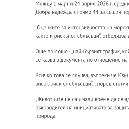
Между 1 март и 24 април 2026 г. сред
Добра надежда спрямо 44 за същия пер
„Оценките за интензивността на морск
както и рискът от сблъсъци“, отбелязв
Още по-лошо - „най-бързият трафик, к
се казва в документа по отношение на 
Всичко това се случва, въпреки че Юж
висок риск от сблъсъци“, според статият
„Животните не са имали време да се а
ръководител на инициативата за защит
природа.