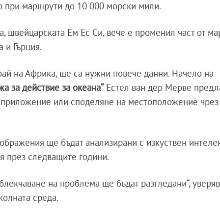
 при маршрути до 10 000 морски мили.
а, швейцарската Ем Ес Си, вече е променил част от м
 и Гърция.
рай на Африка, ще са нужни повече данни. Начело на
а за действие за океана“
Естел ван дер Мерве предл
о приложение или споделяне на местоположение чрез
зображения ще бъдат анализирани с изкуствен интелек
я през следващите години.
блекчаване на проблема ще бъдат разгледани“, уверя
олната среда.