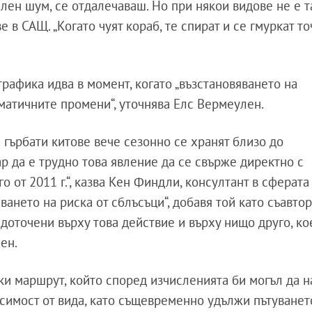
лен шум, се отдалечаваш. Но при някои видове не е та
е в САЩ. „Когато чуят кораб, те спират и се гмуркат т
рафика идва в момент, когато „възстановяването на
матичните промени“, уточнява Елс Вермеулен.
 гърбати китове вече сезонно се хранят близо до
 да е трудно това явление да се свърже директно с
 от 2011 г.“, казва Кен Финдли, консултант в сферата 
ването на риска от сблъсъци“, добавя той като съавтор
редоточени върху това действие и върху нищо друго, ко
ен.
и маршрут, който според изчисленията би могъл да 
исимост от вида, като същевременно удължи пътуванет