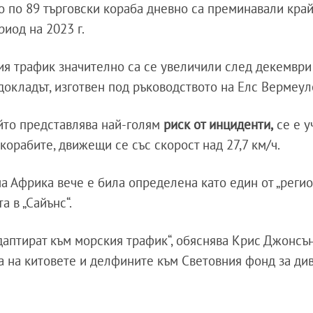
но по 89 търговски кораба дневно са преминавали кра
иод на 2023 г.
ия трафик значително са се увеличили след декември 
а докладът, изготвен под ръководството на Елс Вермеул
ойто представлява най-голям
риск от инциденти,
се е у
корабите, движещи се със скорост над 27,7 км/ч.
на Африка вече е била определена като един от „регио
а в „Сайънс“.
даптират към морския трафик“, обяснява Крис Джонсън
а на китовете и делфините към Световния фонд за ди