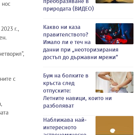
преобразяване в
й нос
природата (ВИДЕО)
Какво ни каза
2023 г.,
правителството?
ен.
Имало ли е теч на
данни при „неоторизирания
четворил“,
достъп до държавни мрежи“
Бум на болките в
ните с
кръста след
отпуските:
Летните навици, които ни
,
разболяват
вата
Наближава най-
интересното
астрономическо