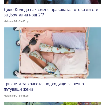
Дядо Коледа пак сменя правилата. Готови ли сте
за „Брутална нощ 2“?
MelomanBG - Sled5.bg
Трикчета за красота, подходящи за вечно
пътуващи жени
MelomanBG - Sled5.bg