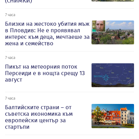
(СНИМКИ)
7 часа
Близки на жестоко убития мъж
в Пловдив: Не е проявявал
интерес към деца, мечтаеше за
жена и семейство
7 часа
Пикът на метеорния поток
Персеиди е в нощта срещу 13
август
7 часа
Балтийските страни – от
съветска икономика към
европейски център за
стартъпи