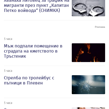
Хванаха литовец за трафик на
мигранти през пункт „Капитан
Петко войвода“ (СНИМКА)
5 часа
Мъж подпали помещение в
сградата на кметството в
Тръстеник
5 часа
Стрелба по тролейбус с
пътници в Плевен
5 часа