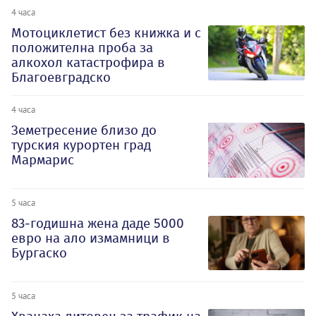
4 часа
Мотоциклетист без книжка и с
положителна проба за
алкохол катастрофира в
Благоевградско
4 часа
Земетресение близо до
турския курортен град
Мармарис
5 часа
83-годишна жена даде 5000
евро на ало измамници в
Бургаско
5 часа