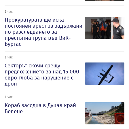
1 час
Прокуратурата ще иска
постоянен арест за задържани
по разследването за
престъпна група във ВиК-
Бургас
1 час
Секторът скочи срещу
предложението за над 15 000
евро глоба за нарушение с
дрон
1 час
Кораб заседна в Дунав край
Белене