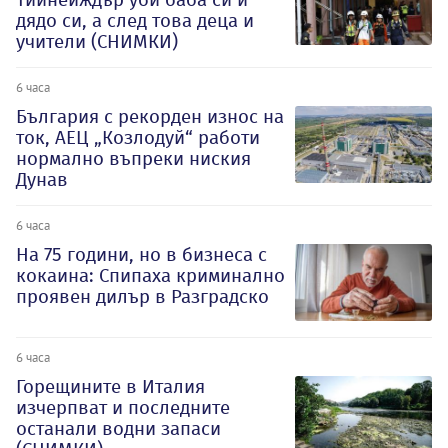
дядо си, а след това деца и
учители (СНИМКИ)
6 часа
България с рекорден износ на
ток, АЕЦ „Козлодуй“ работи
нормално въпреки ниския
Дунав
6 часа
На 75 години, но в бизнеса с
кокаина: Спипаха криминално
проявен дилър в Разградско
6 часа
Горещините в Италия
изчерпват и последните
останали водни запаси