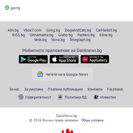
gong
Abv.bg
Vbox7.com
Gong.bg
DogsAndCats.bg
CarMarket.bg
BISS.bg
Ohnamama.bg
Grabo.bg
Pariteni.bg
Edna.bg
Vesti.bg
Nova.bg
Telegraph.bg
Мобилното приложение на Dariknews.bg
Четете ни в Google News
За нас
За реклама
Платени публикации
Контакти
Facebook
Поверителност
Политика ЛД
Известия
DarikNews.bg
© 2026 Всички права запазени.
Общи условия