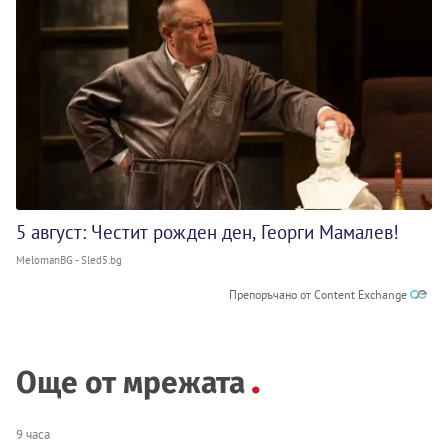
5 август: Честит рожден ден, Георги Мамалев!
MelomanBG - Sled5.bg
Препоръчано от Content Exchange
Още от мрежата
9 часа