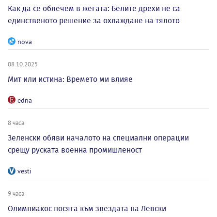
Как да се облечем в жегата: Белите дрехи не са
единственото решение за охлаждане на тялото
nova
08.10.2025
Мит или истина: Времето ми влияе
edna
8 часа
Зеленски обяви началото на специални операции
срещу руската военна промишленост
vesti
9 часа
Олимпиакос посяга към звездата на Левски