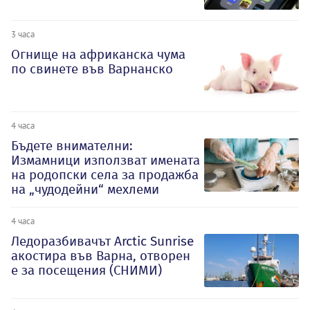
3 часа
Огнище на африканска чума
по свинете във Варнанско
4 часа
Бъдете внимателни:
Измамници използват имената
на родопски села за продажба
на „чудодейни“ мехлеми
4 часа
Ледоразбивачът Arctic Sunrise
акостира във Варна, отворен
е за посещения (СНИМИ)