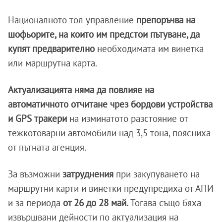
Националното тол управление
препоръчва на
шофьорите, на които им предстои пътуване, да
купят предварително
необходимата им винетка
или маршрутна карта.
Актуализацията няма да повлияе на
автоматичното отчитане чрез бордови устройства
и GPS тракери
на изминатото разстояние от
тежкотоварни автомобили над 3,5 тона, поясниха
от пътната агенция.
За възможни
затруднения
при закупуването на
маршрутни карти и винетки предупредиха от АПИ
и за периода
от 26 до 28 май.
Тогава също бяха
извършвани дейности по актуализация на