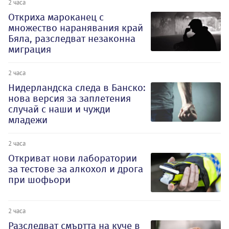
2 часа
Откриха мароканец с
множество наранявания край
Бяла, разследват незаконна
миграция
2 часа
Нидерландска следа в Банско:
нова версия за заплетения
случай с наши и чужди
младежи
2 часа
Откриват нови лаборатории
за тестове за алкохол и дрога
при шофьори
2 часа
Разследват смъртта на куче в