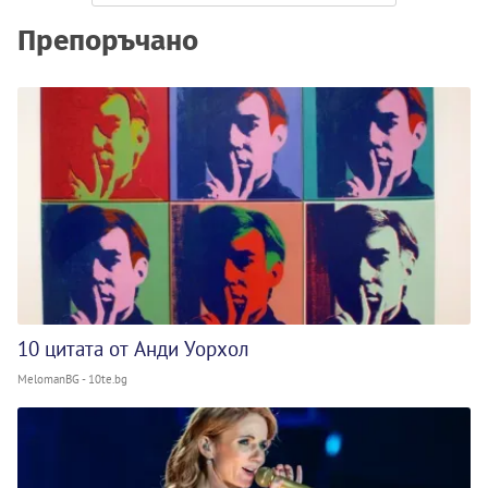
Препоръчано
10 цитата от Анди Уорхол
MelomanBG - 10te.bg