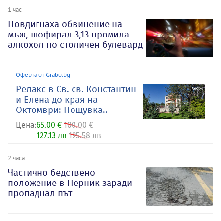
1 час
Повдигнаха обвинение на
мъж, шофирал 3,13 промила
алкохол по столичен булевард
Оферта от Grabo.bg
Релакс в Св. св. Константин
и Елена до края на
Октомври: Нощувка..
Цена:
65.00 €
100.00 €
127.13 лв
195.58 лв
2 часа
Частично бедствено
положение в Перник заради
пропаднал път