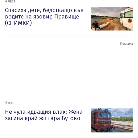
4 часа
Спасиха дете, бедстващо във
водите на язовир Правище
(СНИМКИ)
4 часа
Не чула идващия влак: Жена
загина край жп гара Бутово