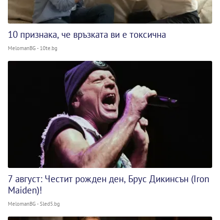
10 признака, че връзката ви е токсична
MelomanBG - 10te.bg
7 август: Честит рожден ден, Брус Дикинсън (Iron
Maiden)!
MelomanBG - Sled5.bg