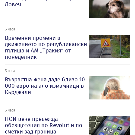
Ловеч
3 часа
Временни промени в
движението по републикански
пътища и АМ „Тракия“ от
понеделник
3 часа
Възрастна жена даде близо 10
000 евро на ало измамници в
Кърджали
3 часа
НОИ вече превежда
обезщетения по Revolut и по
сметки зад граница