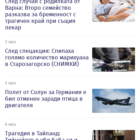
След случая с родилката от
Варна: Второ семейство
разказва за бременност с
трагичен край при същия
лекар
5 часа
След спецакция: Спипаха
голямо количество марихуана
в Старозагорско (СНИМКИ)
5 часа
Полет от Солун за Германия е
бил отменен заради птица в
двигателя
6 часа
Трагедия в Тайланд:
Тийнейждър уби баба си и