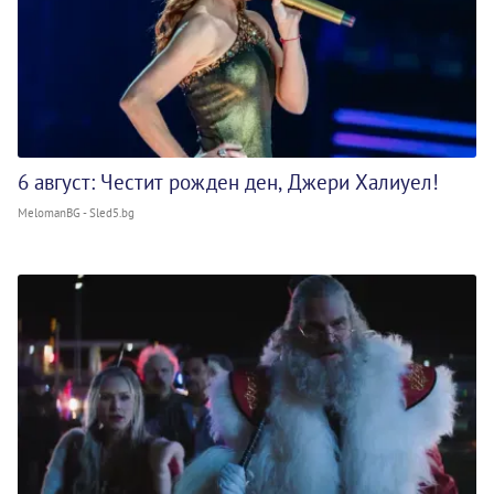
6 август: Честит рожден ден, Джери Халиуел!
MelomanBG - Sled5.bg