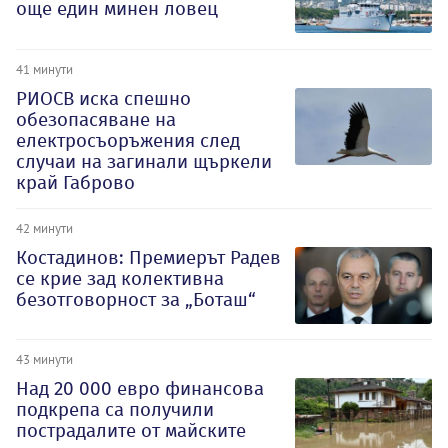
още един минен ловец
41 минути
РИОСВ иска спешно
обезопасяване на
електросъоръжения след
случаи на загинали щъркели
край Габрово
42 минути
Костадинов: Премиерът Радев
се крие зад колективна
безотговорност за „Боташ“
43 минути
Над 20 000 евро финансова
подкрепа са получили
пострадалите от майските