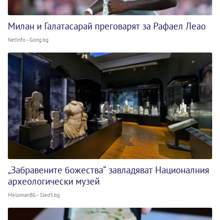
Милан и Галатасарай преговарят за Рафаел Леао
NetInfo - Gong.bg
„Забравените божества“ завладяват Националния
археологически музей
MelomanBG - Sled5.bg