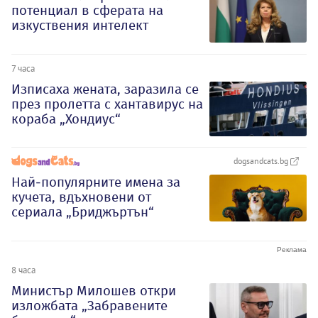
потенциал в сферата на
изкуствения интелект
7 часа
Изписаха жената, заразила се
през пролетта с хантавирус на
кораба „Хондиус“
dogsandcats.bg
Най-популярните имена за
кучета, вдъхновени от
сериала „Бриджъртън“
8 часа
Министър Милошев откри
изложбата „Забравените