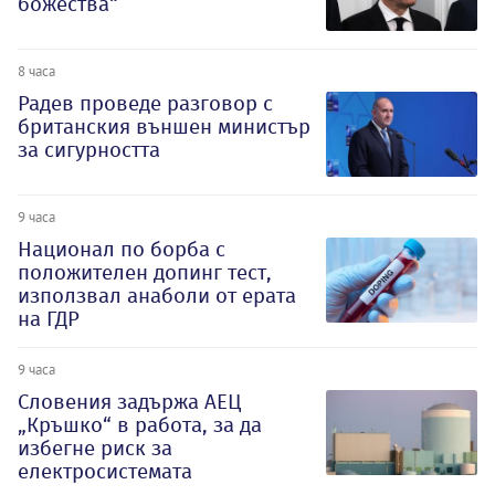
божества“
8 часа
Радев проведе разговор с
британския външен министър
за сигурността
9 часа
Национал по борба с
положителен допинг тест,
използвал анаболи от ерата
на ГДР
9 часа
Словения задържа АЕЦ
„Кръшко“ в работа, за да
избегне риск за
електросистемата