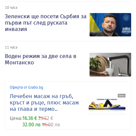
10 часа
Зеленски ще посети Сърбия за
първи път след руската
инвазия
11 часа
Воден режим за две села в
Монтанско
Оферта от Grabo.bg
Лечебен масаж на гръб,
кръст и ръце, плюс масаж
на глава и термо..
Цена:
16.36 €
23.52 €
32.00 лв
46.00 лв