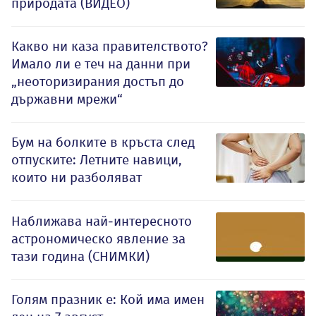
природата (ВИДЕО)
Какво ни каза правителството?
Имало ли е теч на данни при
„неоторизирания достъп до
държавни мрежи“
Бум на болките в кръста след
отпуските: Летните навици,
които ни разболяват
Наближава най-интересното
астрономическо явление за
тази година (СНИМКИ)
Голям празник е: Кой има имен