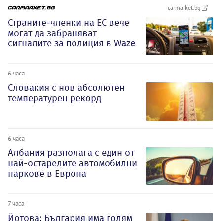
carmarket.bg
Страните-членки на ЕС вече
могат да забраняват
сигналите за полиция в Waze
6 часа
Словакия с нов абсолютен
температурен рекорд
6 часа
Албания разполага с един от
най-остарелите автомобилни
паркове в Европа
7 часа
Йотова: България има голям