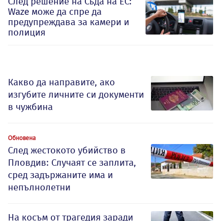
След решение на Съда на ЕС:
Waze може да спре да
предупреждава за камери и
полиция
Какво да направите, ако
изгубите личните си документи
в чужбина
Обновена
След жестокото убийство в
Пловдив: Случаят се заплита,
сред задържаните има и
непълнолетни
На косъм от трагедия заради