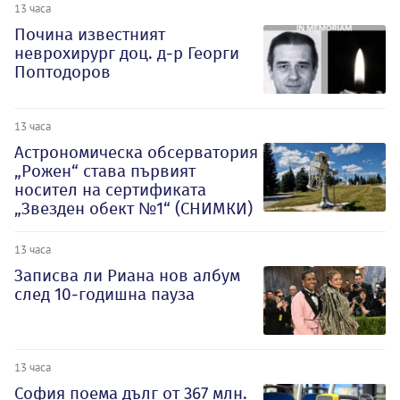
13 часа
Почина известният
неврохирург доц. д-р Георги
Поптодоров
13 часа
Астрономическа обсерватория
„Рожен“ става първият
носител на сертификата
„Звезден обект №1“ (СНИМКИ)
13 часа
Записва ли Риана нов албум
след 10-годишна пауза
13 часа
София поема дълг от 367 млн.