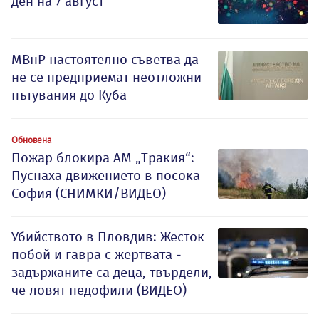
ден на 7 август
МВнР настоятелно съветва да
не се предприемат неотложни
пътувания до Куба
Обновена
Пожар блокира АМ „Тракия“:
Пуснаха движението в посока
София (СНИМКИ/ВИДЕО)
Убийството в Пловдив: Жесток
побой и гавра с жертвата -
задържаните са деца, твърдели,
че ловят педофили (ВИДЕО)