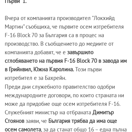
Първи" 1.
Вчера от компанията производител "Локхийд
Мартин" съобщиха, че първите осем изтребителя
F-16 Block 70 за България са в процес на
производство. В съобщението до медиите от
компанията добавят, че е
завършило
сглобяването на първия F-16 Block 70 в завода им
в Грийнвил, Южна Каролина.
Този първи
изтребител е за Бахрейн.
Преди дни служебното правителство одобри
международните договори, по които страната ни
може да придобие още осем изтребителя F-16.
Служебният министър на отбраната
Димитър
Стоянов
заяви, че
България трябва да има още
осем самолета
, за да станат общо 16 – една пълна