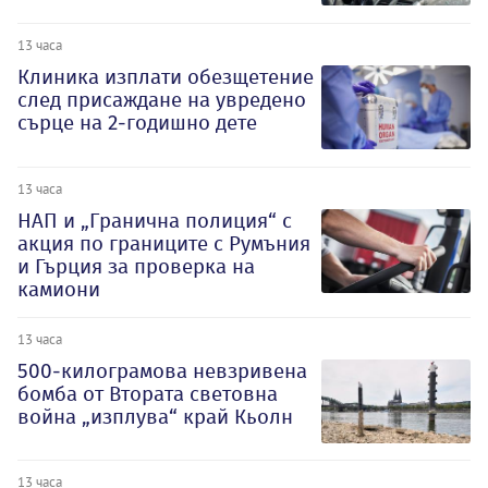
13 часа
Клиника изплати обезщетение
след присаждане на увредено
сърце на 2-годишно дете
13 часа
НАП и „Гранична полиция“ с
акция по границите с Румъния
и Гърция за проверка на
камиони
13 часа
500-килограмова невзривена
бомба от Втората световна
война „изплува“ край Кьолн
13 часа