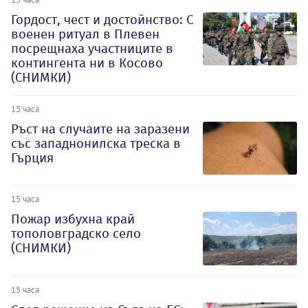
Гордост, чест и достойнство: С
военен ритуал в Плевен
посрещнаха участниците в
контингента ни в Косово
(СНИМКИ)
15 часа
Ръст на случаите на заразени
със западнонилска треска в
Гърция
15 часа
Пожар избухна край
тополовградско село
(СНИМКИ)
15 часа