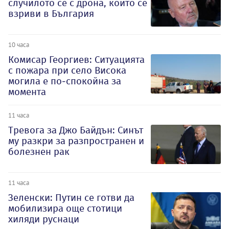
случилото се с дрона, който се
взриви в България
10 часа
Комисар Георгиев: Ситуацията
с пожара при село Висока
могила е по-спокойна за
момента
11 часа
Тревога за Джо Байдън: Синът
му разкри за разпространен и
болезнен рак
11 часа
Зеленски: Путин се готви да
мобилизира още стотици
хиляди руснаци