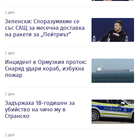
1 ден
Зеленски: Споразумяхме се
със САЩ за месечна доставка
на ракети за „Пейтриът“
1 ден
Инцидент в Ормузкия проток:
Снаряд удари кораб, избухна
пожар
1 ден
Задържаха 18-годишен за
убийство на чичо му в
Странско
1 ден