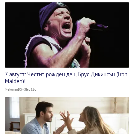
7 август: Честит рожден ден, Брус Дикинсън (Iron
Maiden)!
MelomanBG - Sled5.bg