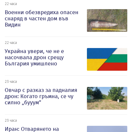
22 часа
Военни обезвредиха опасен
снаряд в частен дом във
Видин
22 часа
Украйна увери, че не е
насочвала дрон срещу
България умишлено
23 часа
Овчар с разказ за падналия
дрон: Когато гръмна, се чу
силно „бууум“
23 часа
Иран: Отварянето на