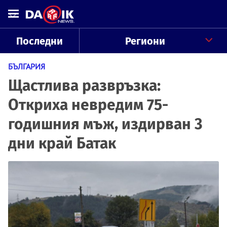
Последни
Региони
БЪЛГАРИЯ
Щастлива развръзка:
Откриха невредим 75-
годишния мъж, издирван 3
дни край Батак