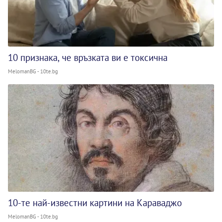
10 признака, че връзката ви е токсична
MelomanBG - 10te.bg
10-те най-известни картини на Караваджо
MelomanBG - 10te.bg