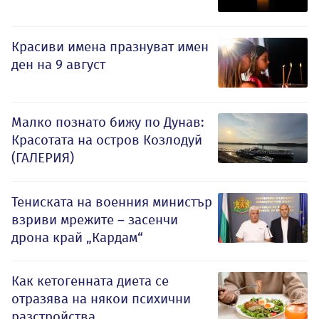
Красиви имена празнуват имен
ден на 9 август
Малко познато бижу по Дунав:
Красотата на остров Козлодуй
(ГАЛЕРИЯ)
Тениската на военния министър
взриви мрежите – засенчи
дрона край „Кардам“
Как кетогенната диета се
отразява на някои психични
разстройства