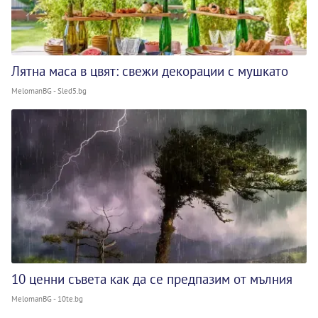
Лятна маса в цвят: свежи декорации с мушкато
MelomanBG - Sled5.bg
10 ценни съвета как да се предпазим от мълния
MelomanBG - 10te.bg