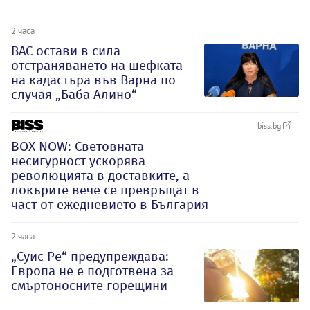
2 часа
ВАС остави в сила
отстраняването на шефката
на кадастъра във Варна по
случая „Баба Алино“
biss.bg
BOX NOW: Световната
несигурност ускорява
революцията в доставките, а
локърите вече се превръщат в
част от ежедневието в България
2 часа
„Суис Ре“ предупреждава:
Европа не е подготвена за
смъртоносните горещини