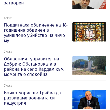
затворен
6 часа
Повдигнаха обвинение на 18-
годишния обвинен в
умишлено убийство на чичо
му
7 часа
Oбластният управител на
Добрич: Обстановката в
района на село Кардам към
момента е спокойна
7 часа
Бойко Борисов: Трябва да
развиваме военната си
индустрия