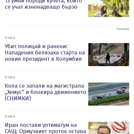
13 умни породи кучета, които
се учат изненадващо бързо
6 часа
Убит полицай и ранени:
Нападения белязаха старта на
новия президент в Колумбия
6 часа
Кола се запали на магистрала
„Хемус“ и блокира движението
(СНИМКИ)
6 часа
Иран постави ултиматум на
САЩ: Ормузкият проток остава