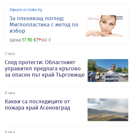
Оферта от Grabo.bg
За пленяващ поглед:
Миглопластика с метод по
избор
Цена:
17.90 €
27.00 €
7 часа
След протести: Областният
управител предлага кръгово
за опасен път край Търговище
8 часа
Какви са последиците от
пожара край Асеновград
8 часа