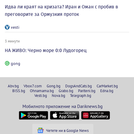
Идва ли краят на кризата? Иран и Оман с пробив в
преговорите за Ормузкия проток
vesti
3 минути
НА ЖИВО: Черно море 0:0 Лудогорец
gong
Abv.bg
Vbox7.com
Gong.bg
DogsAndCats.bg
CarMarket.bg
BISS.bg
Ohnamama.bg
Grabo.bg
Pariteni.bg
Edna.bg
Vesti.bg
Nova.bg
Telegraph.bg
Мобилното приложение на Dariknews.bg
Четете ни в Google News