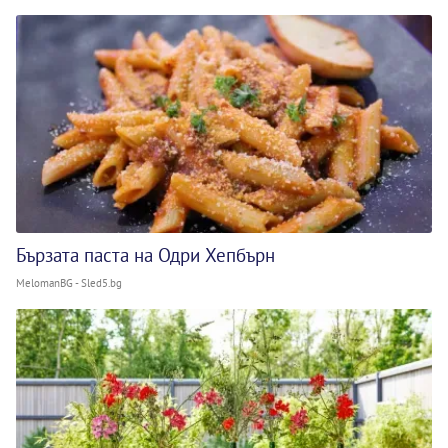
Бързата паста на Одри Хепбърн
MelomanBG - Sled5.bg