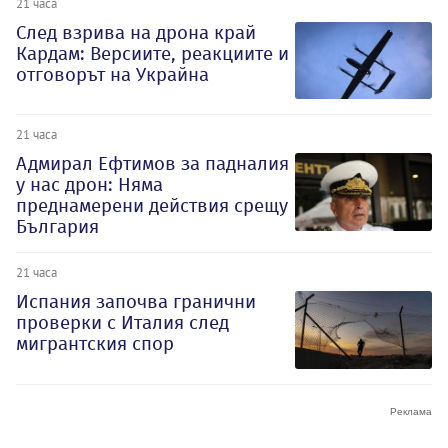
21 часа
След взрива на дрона край
Кардам: Версиите, реакциите и
отговорът на Украйна
21 часа
Адмирал Ефтимов за падналия
у нас дрон: Няма
преднамерени действия срещу
България
21 часа
Испания започва гранични
проверки с Италия след
мигрантския спор