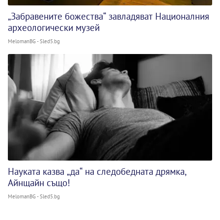
„Забравените божества“ завладяват Националния
археологически музей
MelomanBG - Sled5.bg
Науката казва „да“ на следобедната дрямка,
Айнщайн също!
MelomanBG - Sled5.bg