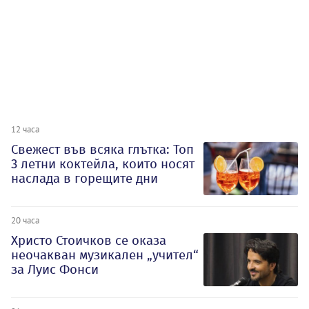
12 часа
Свежест във всяка глътка: Топ
3 летни коктейла, които носят
наслада в горещите дни
20 часа
Христо Стоичков се оказа
неочакван музикален „учител“
за Луис Фонси