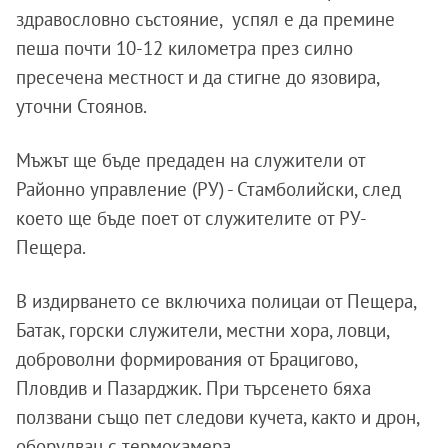
здравословно състояние, успял е да премине
пеша почти 10-12 километра през силно
пресечена местност и да стигне до язовира,
уточни Стоянов.
Мъжът ще бъде предаден на служители от
Районно управление (РУ) - Стамболийски, след
което ще бъде поет от служителите от РУ-
Пещера.
В издирването се включиха полицаи от Пещера,
Батак, горски служители, местни хора, ловци,
доброволни формирования от Брацигово,
Пловдив и Пазарджик. При търсенето бяха
ползвани също пет следови кучета, както и дрон,
оборудван с термокамера.