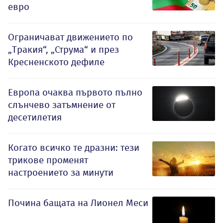
евро
Ограничават движението по
„Тракия“, „Струма“ и през
Кресненското дефиле
Европа очаква първото пълно
слънчево затъмнение от
десетилетия
Когато всичко те дразни: тези
трикове променят
настроението за минути
Почина бащата на Лионел Меси