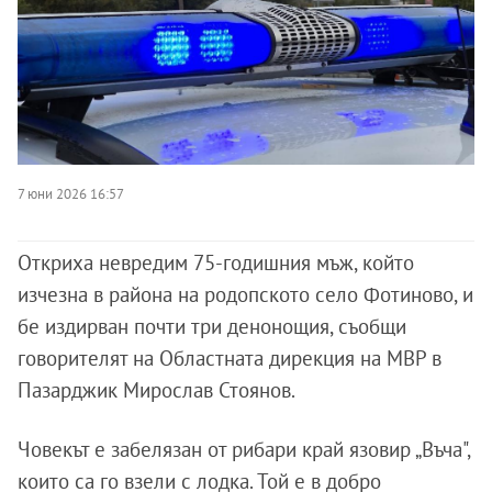
7 юни 2026 16:57
Откриха невредим 75-годишния мъж, който
изчезна в района на родопското село Фотиново, и
бе издирван почти три денонощия, съобщи
говорителят на Областната дирекция на МВР в
Пазарджик Мирослав Стоянов.
Човекът е забелязан от рибари край язовир „Въча",
които са го взели с лодка. Той е в добро