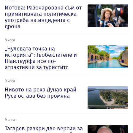
Йотова: Разочарована съм от
примитивната политическа
употреба на инцидента с
дрона
8 часа
„Нулевата точка на
историята“: Гьобеклитепе и
Шанлъурфа все по-
атрактивни за туристите
9 часа
Нивото на река Дунав край
Русе остава без промяна
9 часа
Тагарев разкри две версии за