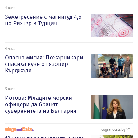
4 часа
Земетресение с магнитуд 4,5
по Рихтер в Турция
4 часа
Опасна мисия: Пожарникари
спасиха куче от язовир
Кърджали
5 часа
Йотова: Младите морски
офицери да бранят
суверенитета на България
dogsandcats.bg