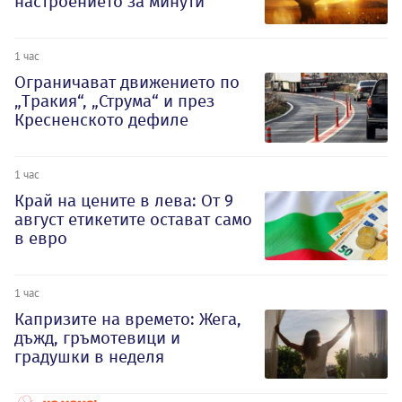
настроението за минути
1 час
Ограничават движението по
„Тракия“, „Струма“ и през
Кресненското дефиле
1 час
Край на цените в лева: От 9
август етикетите остават само
в евро
1 час
Капризите на времето: Жега,
дъжд, гръмотевици и
градушки в неделя