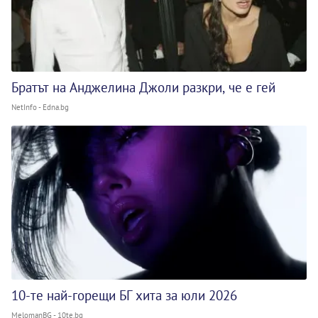
Братът на Анджелина Джоли разкри, че е гей
NetInfo - Edna.bg
10-те най-горещи БГ хита за юли 2026
MelomanBG - 10te.bg