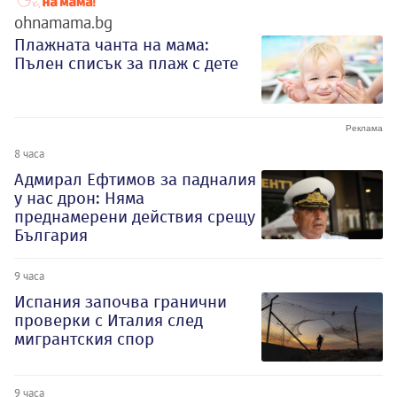
ohnamama.bg
Плажната чанта на мама:
Пълен списък за плаж с дете
8 часа
Адмирал Ефтимов за падналия
у нас дрон: Няма
преднамерени действия срещу
България
9 часа
Испания започва гранични
проверки с Италия след
мигрантския спор
9 часа