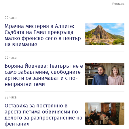
22 часа
Мрачна мистерия в Алпите:
Съдбата на Емил превръща
малко френско село в център
на внимание
22 часа
Боряна Йовчева: Театърът не е
само забавление, свободните
артисти се занимават и с по-
неприятни теми
22 часа
Оставиха за постоянно в
ареста петима обвиняеми по
делото за разпространение на
фентанил