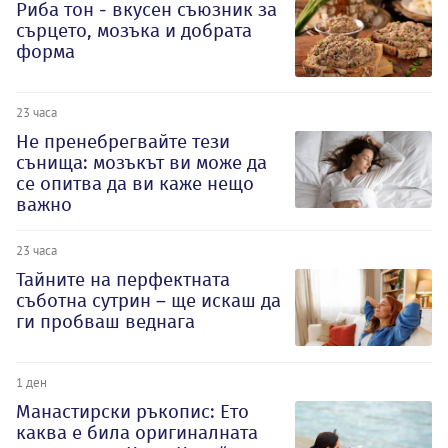
Риба тон - вкусен съюзник за
сърцето, мозъка и добрата
форма
23 часа
Не пренебрегвайте тези
сънища: мозъкът ви може да
се опитва да ви каже нещо
важно
23 часа
Тайните на перфектната
съботна сутрин – ще искаш да
ги пробваш веднага
1 ден
Манастирски ръкопис: Ето
каква е била оригиналната