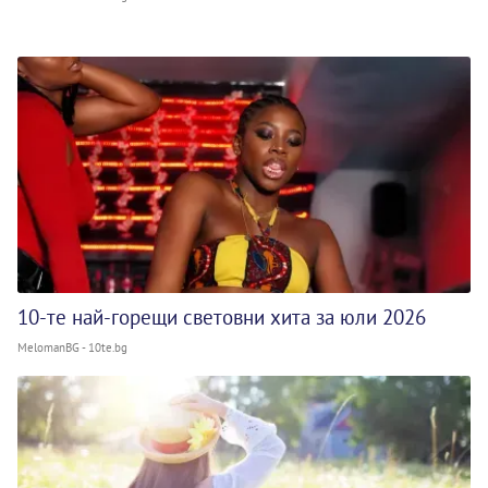
10-те най-горещи световни хита за юли 2026
MelomanBG - 10te.bg