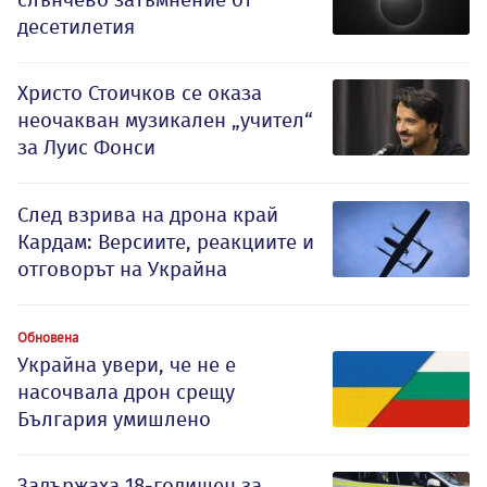
десетилетия
Христо Стоичков се оказа
неочакван музикален „учител“
за Луис Фонси
След взрива на дрона край
Кардам: Версиите, реакциите и
отговорът на Украйна
Обновена
Украйна увери, че не е
насочвала дрон срещу
България умишлено
Задържаха 18-годишен за