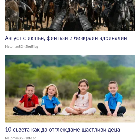
Август с екшън, фентъзи и безкраен адреналин
MelomanBG - Sled5.bg
10 съвета как да отглеждаме щастливи деца
MelomanBG - 10te.bg