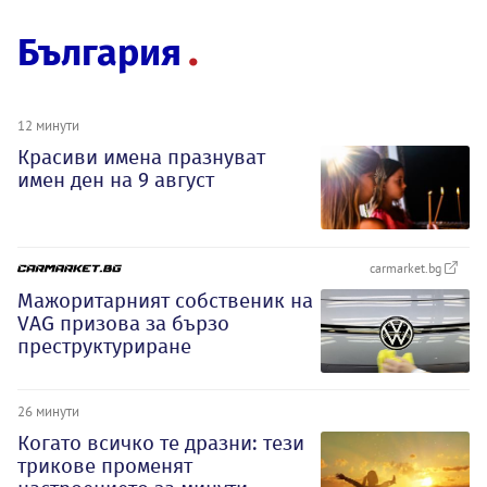
България
12 минути
Красиви имена празнуват
имен ден на 9 август
carmarket.bg
Мажоритарният собственик на
VAG призова за бързо
преструктуриране
26 минути
Когато всичко те дразни: тези
трикове променят