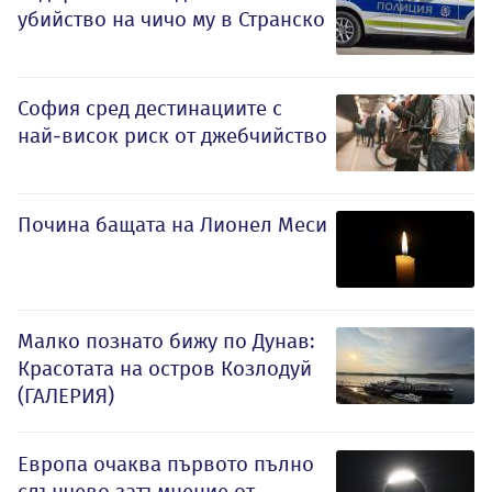
убийство на чичо му в Странско
София сред дестинациите с
най-висок риск от джебчийство
Почина бащата на Лионел Меси
Малко познато бижу по Дунав:
Красотата на остров Козлодуй
(ГАЛЕРИЯ)
Европа очаква първото пълно
слънчево затъмнение от