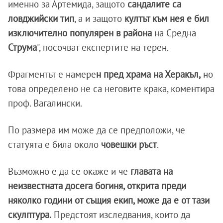
именно за Артемида, защото
сандалите са
ловджийски тип
, а и защото
култът към нея е бил
изключително популярен в района
на Средна
Струма
", посочват експертите на терен.
Фрагментът е намере
н пред храма на Херакъл,
но
това определено не са неговите крака, коментира
проф. Вагалински.
По размера им може да се предположи, че
статуята е била около
човешки ръст
.
Възможно е да се окаже и че
главата на
неизвестната досега богиня, открита преди
няколко години от същия екип, може да е от тази
скулптура.
Предстоят изследвания, които да