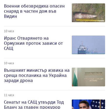
Военни обезвредиха опасен
снаряд в частен дом във
Видин
10 часа
Иран: Отварянето на
Ормузкия проток зависи от
САЩ
10 часа
Външният министър извика на
среща посланика на Украйна
заради дрона
11 часа
Сенатът на САЩ утвърди Тод
Бланч за главен прокурор