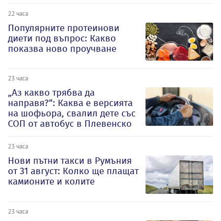
22 часа
Популярните протеинови
диети под въпрос: Какво
показва ново проучване
23 часа
„Аз какво трябва да
направя?“: Каква е версията
на шофьора, свалил дете със
СОП от автобус в Плевенско
23 часа
Нови пътни такси в Румъния
от 31 август: Колко ще плащат
камионите и колите
23 часа