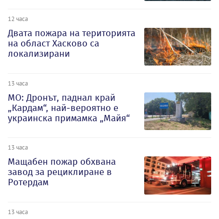
12 часа
Двата пожара на територията
на област Хасково са
локализирани
13 часа
МО: Дронът, паднал край
„Кардам“, най-вероятно е
украинска примамка „Майя“
13 часа
Мащабен пожар обхвана
завод за рециклиране в
Ротердам
13 часа