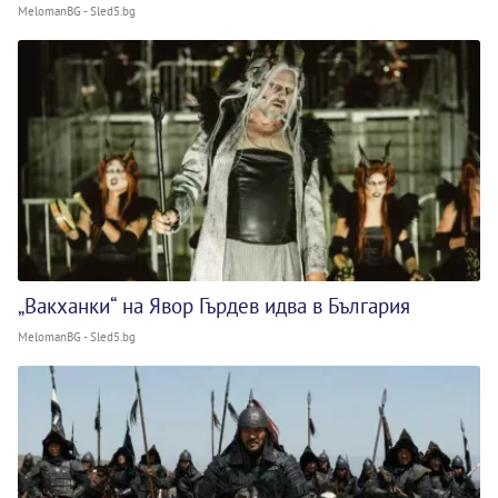
MelomanBG - Sled5.bg
„Вакханки“ на Явор Гърдев идва в България
MelomanBG - Sled5.bg