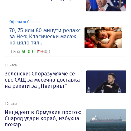
Оферта от Grabo.bg
70, 75 или 80 минути релакс
за Нея: Класически масаж
на цяло тял..
Цена:
40.00 €
61.00 €
11 часа
Зеленски: Споразумяхме се
със САЩ за месечна доставка
на ракети за „Пейтриът“
12 часа
Инцидент в Ормузкия проток:
Снаряд удари кораб, избухна
пожар