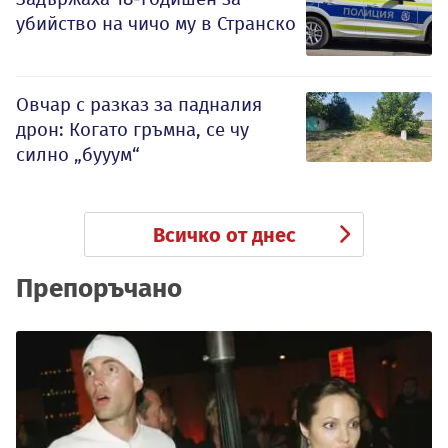
убийство на чичо му в Странско
Овчар с разказ за падналия
дрон: Когато гръмна, се чу
силно „бууум“
Всичко от днес
Препоръчано