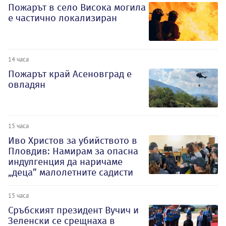
Пожарът в село Висока могила
е частично локализиран
14 часа
Пожарът край Асеновград е
овладян
15 часа
Иво Христов за убийството в
Пловдив: Намирам за опасна
индулгенция да наричаме
„деца” малолетните садисти
15 часа
Сръбският президент Вучич и
Зеленски се срещнаха в