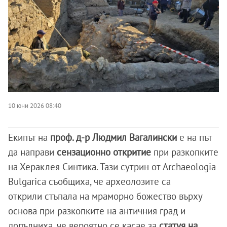
10 юни 2026 08:40
Екипът на
проф. д-р Людмил Вагалински
е на път
да направи
сензационно откритие
при разкопките
на Хераклея Синтика. Тази сутрин от Archaeologia
Bulgarica съобщиха, че археолозите са
открили стъпала на мраморно божество върху
основа при разкопките на античния град и
допълниха, че вероятно се касае за
статуя на