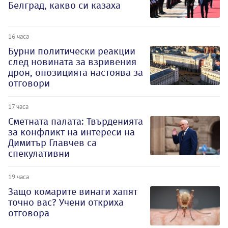
Белград, какво си казаха
16 часа
Бурни политически реакции
след новината за взривения
дрон, опозицията настоява за
отговори
17 часа
Сметната палата: Твърденията
за конфликт на интереси на
Димитър Главчев са
спекулативни
19 часа
Защо комарите винаги хапят
точно вас? Учени откриха
отговора