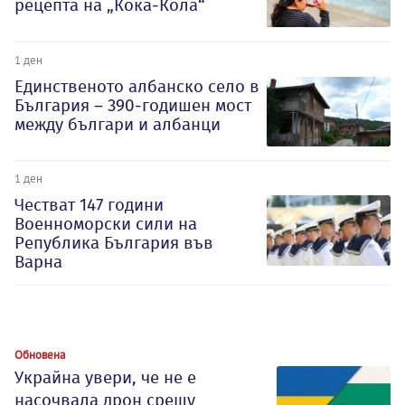
рецепта на „Кока-Кола“
1 ден
Единственото албанско село в
България – 390-годишен мост
между българи и албанци
1 ден
Честват 147 години
Военноморски сили на
Република България във
Варна
Обновена
Украйна увери, че не е
насочвала дрон срещу