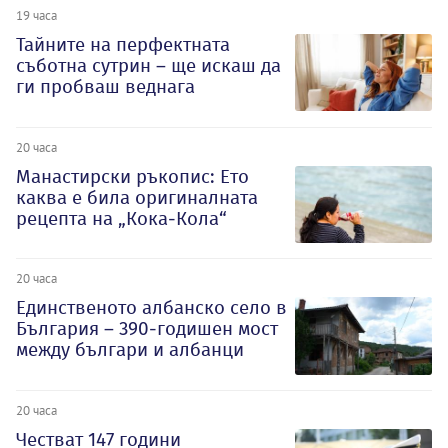
19 часа
Тайните на перфектната
съботна сутрин – ще искаш да
ги пробваш веднага
20 часа
Манастирски ръкопис: Ето
каква е била оригиналната
рецепта на „Кока-Кола“
20 часа
Единственото албанско село в
България – 390-годишен мост
между българи и албанци
20 часа
Честват 147 години