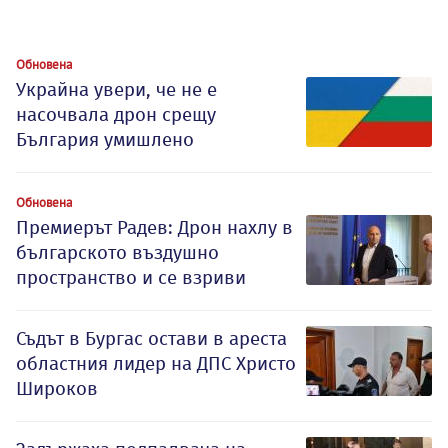
Обновена
Украйна увери, че не е
насочвала дрон срещу
България умишлено
Обновена
Премиерът Радев: Дрон нахлу в
българското въздушно
пространство и се взриви
Съдът в Бургас остави в ареста
областния лидер на ДПС Христо
Широков