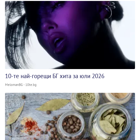
10-те най-горещи БГ хита за юли 2026
MelomanBG - 10te.bg