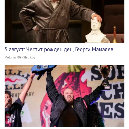
5 август: Честит рожден ден, Георги Мамалев!
MelomanBG - Sled5.bg