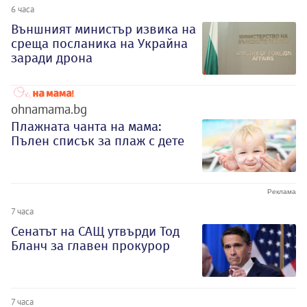
6 часа
Външният министър извика на
среща посланика на Украйна
заради дрона
ohnamama.bg
Плажната чанта на мама:
Пълен списък за плаж с дете
7 часа
Сенатът на САЩ утвърди Тод
Бланч за главен прокурор
7 часа