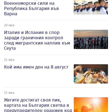
Военноморски сили на
Република България във
Варна
20 часа
Италия и Испания в спор
заради граничния контрол
след мигрантския наплив към
Сеута
21 часа
Кой има имен ден на 8 август
21 часа
Жегите достигат своя пик,
картата на България светва в
предупредителен оранжев код