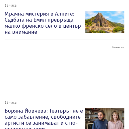
18 часа
Мрачна мистерия в Алпите:
Съдбата на Емил превръща
малко френско село в център
на внимание
18 часа
Боряна Йовчева: Театърът не е
само забавление, свободните
артисти се занимават и с по-
неприятни теми