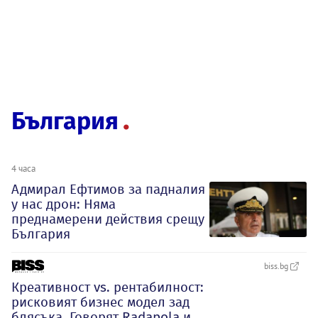
България
4 часа
Адмирал Ефтимов за падналия
у нас дрон: Няма
преднамерени действия срещу
България
biss.bg
Креативност vs. рентабилност:
рисковият бизнес модел зад
блясъка. Говорят Radapola и