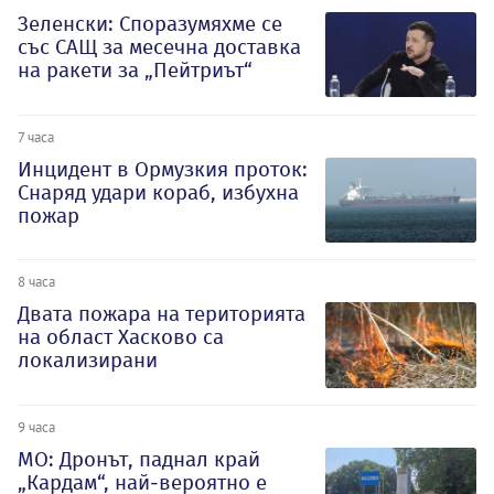
Зеленски: Споразумяхме се
със САЩ за месечна доставка
на ракети за „Пейтриът“
7 часа
Инцидент в Ормузкия проток:
Снаряд удари кораб, избухна
пожар
8 часа
Двата пожара на територията
на област Хасково са
локализирани
9 часа
МО: Дронът, паднал край
„Кардам“, най-вероятно е