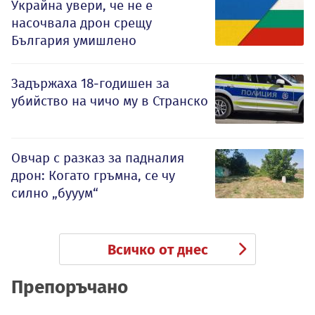
Украйна увери, че не е
насочвала дрон срещу
България умишлено
Задържаха 18-годишен за
убийство на чичо му в Странско
Овчар с разказ за падналия
дрон: Когато гръмна, се чу
силно „бууум“
Всичко от днес
Препоръчано