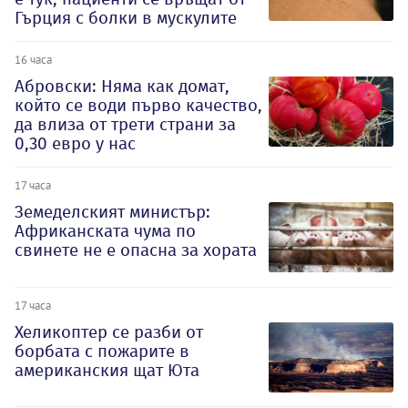
Гърция с болки в мускулите
16 часа
Абровски: Няма как домат,
който се води първо качество,
да влиза от трети страни за
0,30 евро у нас
17 часа
Земеделският министър:
Африканската чума по
свинете не е опасна за хората
17 часа
Хеликоптер се разби от
борбата с пожарите в
американския щат Юта