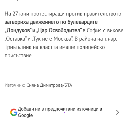
На 27 юни протестиращи против правителството
затвориха движението по булевардите
„Дондуков“ и „Цар Освободител“
в София с викове
„Оставка“ и „Тук не е Москва“. В района на т.нар.
Триъгълник на властта имаше полицейско
присъствие.
Източник:
Сияна Димитрова/БТА
Добави ни в предпочитани източници в
Google