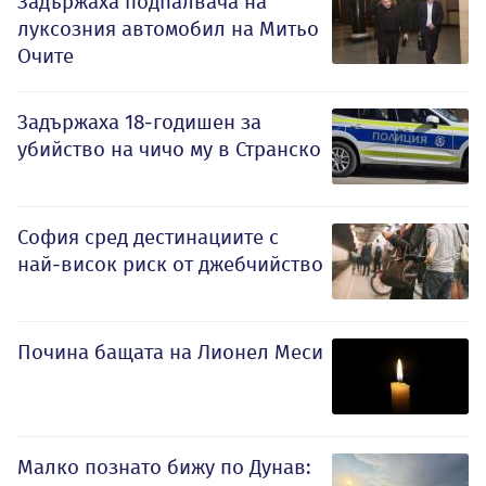
Задържаха подпалвача на
луксозния автомобил на Митьо
Очите
Задържаха 18-годишен за
убийство на чичо му в Странско
София сред дестинациите с
най-висок риск от джебчийство
Почина бащата на Лионел Меси
Малко познато бижу по Дунав: