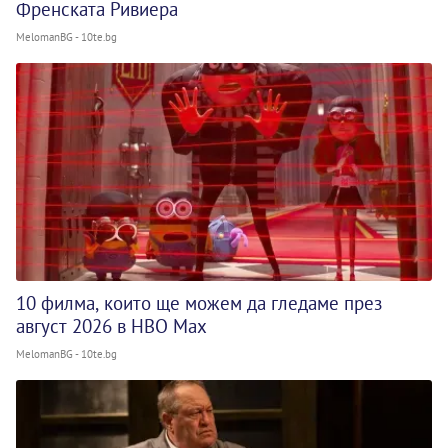
Френската Ривиера
MelomanBG - 10te.bg
10 филма, които ще можем да гледаме през
август 2026 в HBO Max
MelomanBG - 10te.bg