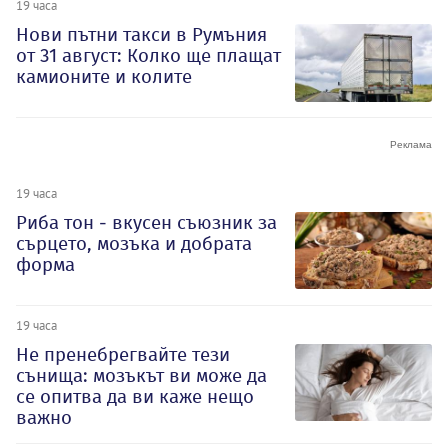
19 часа
Нови пътни такси в Румъния
от 31 август: Колко ще плащат
камионите и колите
19 часа
Риба тон - вкусен съюзник за
сърцето, мозъка и добрата
форма
19 часа
Не пренебрегвайте тези
сънища: мозъкът ви може да
се опитва да ви каже нещо
важно