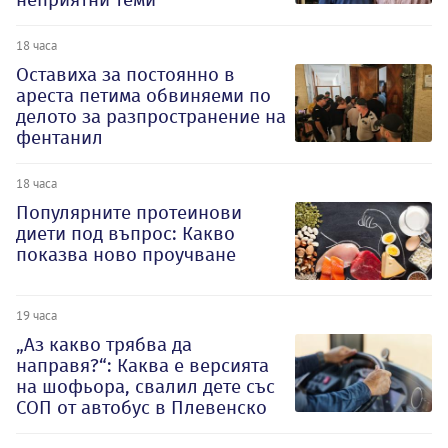
18 часа
Оставиха за постоянно в
ареста петима обвиняеми по
делото за разпространение на
фентанил
18 часа
Популярните протеинови
диети под въпрос: Какво
показва ново проучване
19 часа
„Аз какво трябва да
направя?“: Каква е версията
на шофьора, свалил дете със
СОП от автобус в Плевенско