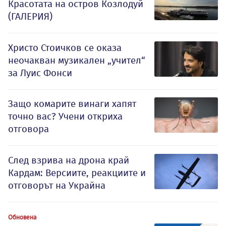
Красотата на остров Козлодуй
(ГАЛЕРИЯ)
Христо Стоичков се оказа
неочакван музикален „учител“
за Луис Фонси
Защо комарите винаги хапят
точно вас? Учени откриха
отговора
След взрива на дрона край
Кардам: Версиите, реакциите и
отговорът на Украйна
Обновена