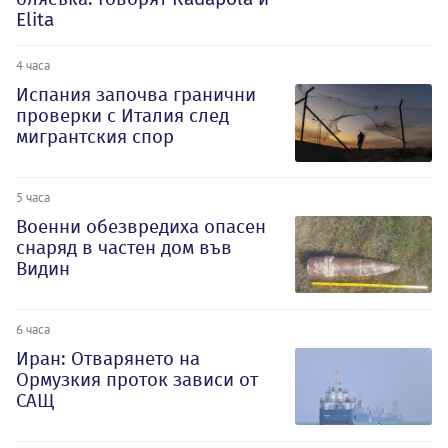
Elita
4 часа
Испания започва гранични
проверки с Италия след
мигрантския спор
5 часа
Военни обезвредиха опасен
снаряд в частен дом във
Видин
6 часа
Иран: Отварянето на
Ормузкия проток зависи от
САЩ