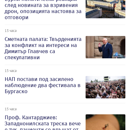
след новината за взривения
дрон, опозицията настоява за
отговори
13 часа
Сметната палата: Твърденията
за конфликт на интереси на
Димитър Главчев са
спекулативни
15 часа
НАП постави под засилено
наблюдение два фестивала в
Бургаско
15 часа
Проф. Кантарджиев:
Западнонилската треска вече
е тук, пациенти се връщат от