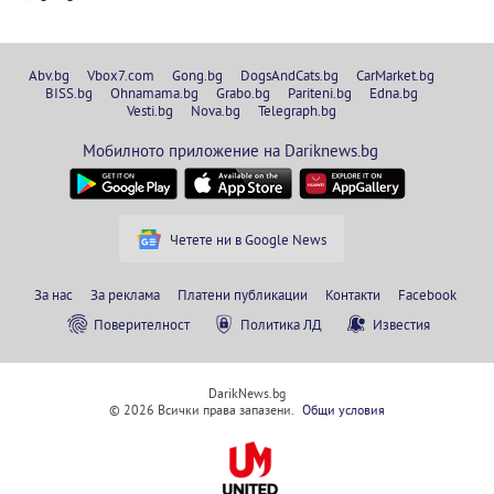
Abv.bg
Vbox7.com
Gong.bg
DogsAndCats.bg
CarMarket.bg
BISS.bg
Ohnamama.bg
Grabo.bg
Pariteni.bg
Edna.bg
Vesti.bg
Nova.bg
Telegraph.bg
Мобилното приложение на Dariknews.bg
Четете ни в Google News
За нас
За реклама
Платени публикации
Контакти
Facebook
Поверителност
Политика ЛД
Известия
DarikNews.bg
© 2026 Всички права запазени.
Общи условия