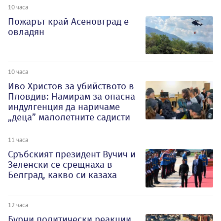
10 часа
Пожарът край Асеновград е
овладян
10 часа
Иво Христов за убийството в
Пловдив: Намирам за опасна
индулгенция да наричаме
„деца” малолетните садисти
11 часа
Сръбският президент Вучич и
Зеленски се срещнаха в
Белград, какво си казаха
12 часа
Бурни политически реакции