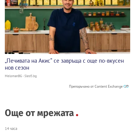
„Печивата на Акис“ се завръща с още по-вкусен
нов сезон
MelomanBG - Sled5.bg
Препоръчано от Content Exchange
Още от мрежата
14 часа