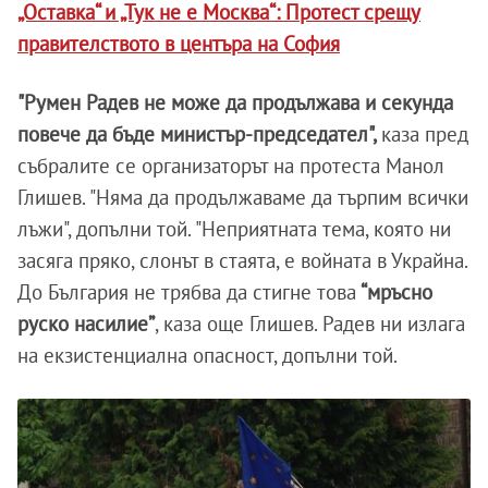
„Оставка“ и „Тук не е Москва“: Протест срещу
правителството в центъра на София
"Румен Радев не може да продължава и секунда
повече да бъде министър-председател",
каза пред
събралите се организаторът на протеста Манол
Глишев. "Няма да продължаваме да търпим всички
лъжи", допълни той. "Неприятната тема, която ни
засяга пряко, слонът в стаята, е войната в Украйна.
До България не трябва да стигне това
“мръсно
руско насилие”
, каза още Глишев. Радев ни излага
на екзистенциална опасност, допълни той.