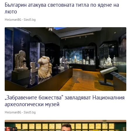
Българин атакува световната титла по ядене на
люто
MelomanBG - Sled5.bg
„Забравените божества“ завладяват Националния
археологически музей
MelomanBG - Sled5.bg