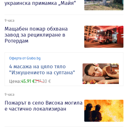
украинска примамка „Майя“
9 часа
Мащабен пожар обхвана
завод за рециклиране в
Ротердам
Оферта от Grabo.bg
4 масажа на цяло тяло
"Изкушението на султана"
Цена:
45.91 €
217.30 €
9 часа
Пожарът в село Висока могила
е частично локализиран