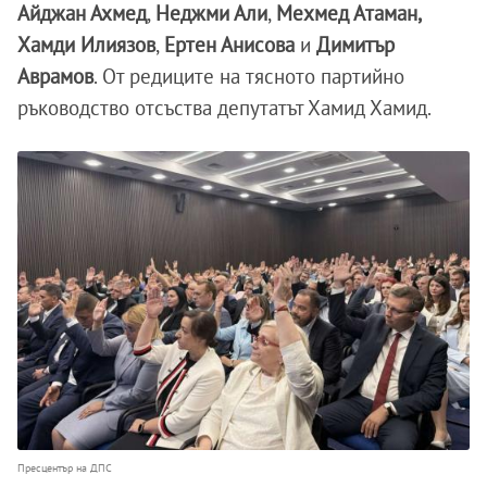
Айджан Ахмед
,
Неджми Али
,
Мехмед Атаман,
Хамди Илиязов
,
Ертен Анисова
и
Димитър
Аврамов
. От редиците на тясното партийно
ръководство отсъства депутатът Хамид Хамид.
Пресцентър на ДПС