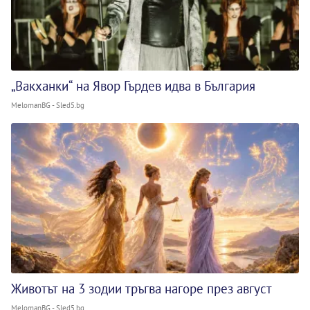
„Вакханки“ на Явор Гърдев идва в България
MelomanBG - Sled5.bg
Животът на 3 зодии тръгва нагоре през август
MelomanBG - Sled5.bg