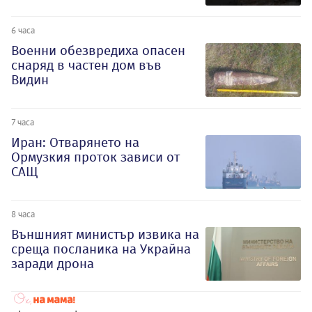
6 часа
Военни обезвредиха опасен
снаряд в частен дом във
Видин
7 часа
Иран: Отварянето на
Ормузкия проток зависи от
САЩ
8 часа
Външният министър извика на
среща посланика на Украйна
заради дрона