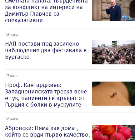
Сметната палата: Твърденията
за конфликт на интереси на
Димитър Главчев са
спекулативни
16 часа
НАП постави под засилено
наблюдение два фестивала в
Бургаско
17 часа
Проф. Кантарджиев:
Западнонилската треска вече
е тук, пациенти се връщат от
Гърция с болки в мускулите
18 часа
Абровски: Няма как домат,
който се води първо качество,