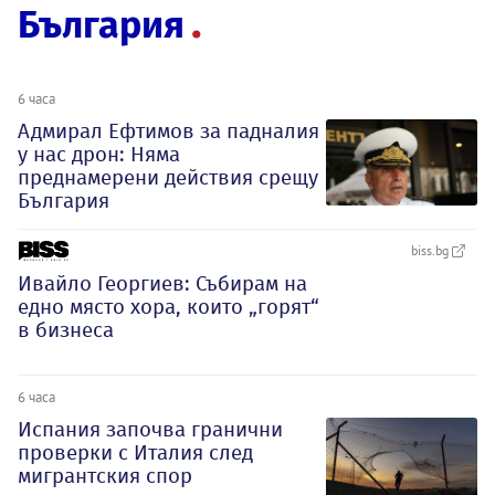
България
6 часа
Адмирал Ефтимов за падналия
у нас дрон: Няма
преднамерени действия срещу
България
biss.bg
Ивайло Георгиев: Събирам на
едно място хора, които „горят“
в бизнеса
6 часа
Испания започва гранични
проверки с Италия след
мигрантския спор