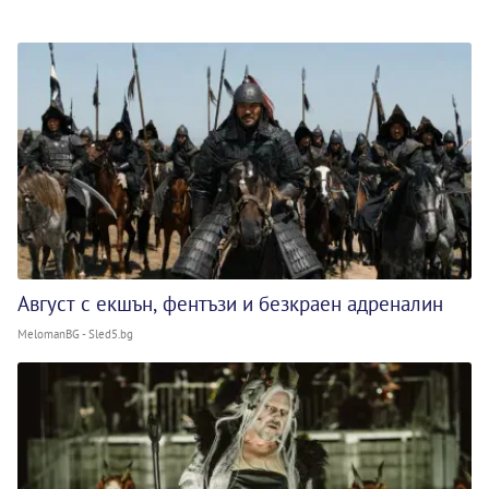
Август с екшън, фентъзи и безкраен адреналин
MelomanBG - Sled5.bg