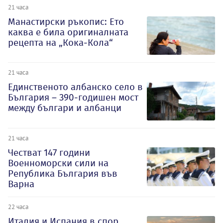
21 часа
Манастирски ръкопис: Ето
каква е била оригиналната
рецепта на „Кока-Кола“
21 часа
Единственото албанско село в
България – 390-годишен мост
между българи и албанци
21 часа
Честват 147 години
Военноморски сили на
Република България във
Варна
22 часа
Италия и Испания в спор