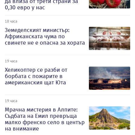
да влиза от трети страни за
0,30 евро у нас
18 часа
Земеделският министър:
Африканската чума по
свинете не е опасна за хората
19 часа
Хеликоптер се разби от
борбата с пожарите в
американския щат Юта
19 часа
Мрачна мистерия в Алпите:
Съдбата на Емил превръща
малко френско село в център
на внимание