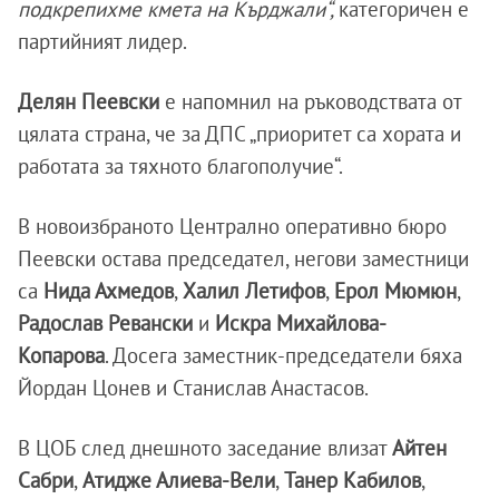
подкрепихме кмета на Кърджали“,
категоричен е
партийният лидер.
Делян Пеевски
е напомнил на ръководствата от
цялата страна, че за ДПС „приоритет са хората и
работата за тяхното благополучие“.
В новоизбраното Централно оперативно бюро
Пеевски остава председател, негови заместници
са
Нида Ахмедов
,
Халил Летифов
,
Ерол Мюмюн
,
Радослав Ревански
и
Искра Михайлова-
Копарова
. Досега заместник-председатели бяха
Йордан Цонев и Станислав Анастасов.
В ЦОБ след днешното заседание влизат
Айтен
Сабри
,
Атидже Алиева-Вели
,
Танер Кабилов
,