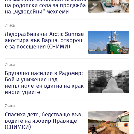
на родопски села за продажба
на „чудодейни“ мехлеми
7 часа
Ледоразбивачът Arctic Sunrise
акостира във Варна, отворен
е за посещения (СНИМИ)
7 часа
Брутално насилие в Радомир:
Бой и унижение над
непълнолетен вдигна на крак
институциите
7 часа
Спасиха дете, бедстващо във
водите на язовир Правище
(СНИМКИ)