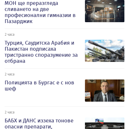
МОН ще преразгледа
сливането на две
професионални гимназии в
Пазарджик
2 часа
Турция, Саудитска Арабия и
Пакистан подписаха
тристранно споразумение за
отбрана
2 часа
Полицията в Бургас е с нов
шеф
2 часа
БАБХ и ДАНС иззеха тонове
опасни препарати,