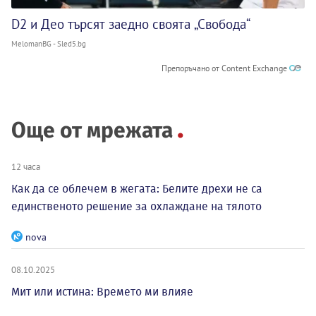
D2 и Део търсят заедно своята „Свобода“
MelomanBG - Sled5.bg
Препоръчано от Content Exchange
Още от мрежата
12 часа
Как да се облечем в жегата: Белите дрехи не са
единственото решение за охлаждане на тялото
nova
08.10.2025
Мит или истина: Времето ми влияе