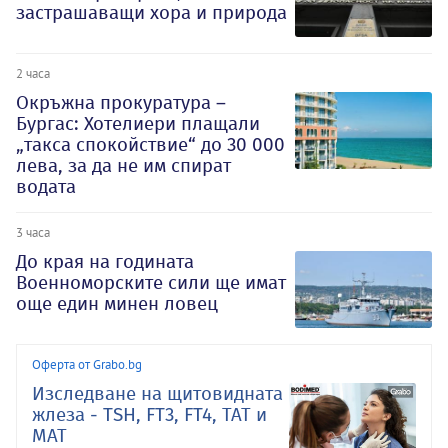
застрашаващи хора и природа
2 часа
Окръжна прокуратура –
Бургас: Хотелиери плащали
„такса спокойствие“ до 30 000
лева, за да не им спират
водата
3 часа
До края на годината
Военноморските сили ще имат
още един минен ловец
Оферта от Grabo.bg
Изследване на щитовидната
жлеза - TSH, FT3, FT4, ТАТ и
МАТ