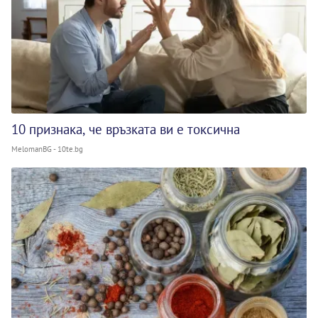
10 признака, че връзката ви е токсична
MelomanBG - 10te.bg