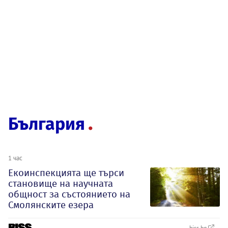
България
1 час
Екоинспекцията ще търси
становище на научната
общност за състоянието на
Смолянските езера
biss.bg