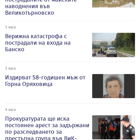
наводнения във
Великотърновско
3 часа
Верижна катастрофа с
пострадали на входа на
Банско
3 часа
Издирват 58-годишен мъж от
Горна Оряховица
4 часа
Прокуратурата ще иска
постоянен арест за задържани
по разследването за
престъпна група във ВиК-