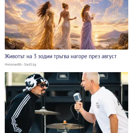
Животът на 3 зодии тръгва нагоре през август
MelomanBG - Sled5.bg