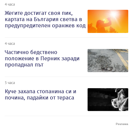
4 часа
Жегите достигат своя пик,
картата на България светва в
предупредителен оранжев код
4 часа
Частично бедствено
положение в Перник заради
пропаднал път
5 часа
Куче захапа стопанина си и
почина, падайки от тераса