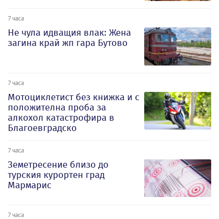
7 часа
Не чула идващия влак: Жена
загина край жп гара Бутово
7 часа
Мотоциклетист без книжка и с
положителна проба за
алкохол катастрофира в
Благоевградско
7 часа
Земетресение близо до
турския курортен град
Мармарис
7 часа