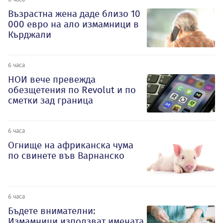
Възрастна жена даде близо 10
000 евро на ало измамници в
Кърджали
6 часа
НОИ вече превежда
обезщетения по Revolut и по
сметки зад граница
6 часа
Огнище на африканска чума
по свинете във Варнанско
6 часа
Бъдете внимателни:
Измамници използват имената