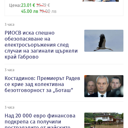
Цена:
23.01 €
35.79 €
45.00 лв
70.00 лв
3 часа
РИОСВ иска спешно
обезопасяване на
електросъоръжения след
случаи на загинали щъркели
край Габрово
3 часа
Костадинов: Премиерът Радев
се крие зад колективна
безотговорност за „Боташ“
3 часа
Над 20 000 евро финансова
подкрепа са получили
пострадалите от майските