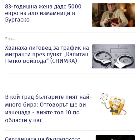
83-годишна жена даде 5000
евро на ало измамници в
Бургаско
7 часа
Хванаха литовец за трафик на
мигранти през пункт „Капитан
Петко войвода“ (СНИМКА)
В кой град българите пият най-
много бира: Отговорът ще ви
изненада - вижте топ 10 по
области у нас
Светлината на българското