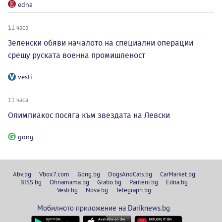
edna
11 часа
Зеленски обяви началото на специални операции
срещу руската военна промишленост
vesti
11 часа
Олимпиакос посяга към звездата на Левски
gong
Abv.bg
Vbox7.com
Gong.bg
DogsAndCats.bg
CarMarket.bg
BISS.bg
Ohnamama.bg
Grabo.bg
Pariteni.bg
Edna.bg
Vesti.bg
Nova.bg
Telegraph.bg
Мобилното приложение на Dariknews.bg