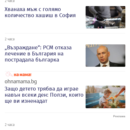
2 часа
Хванаха мъж с голямо
количество хашиш в София
2 часа
„Възраждане“: РСМ отказа
лечение в България на
пострадала българка
ohnamama.bg
Защо детето трябва да играе
навън всеки ден: Ползи, които
ще ви изненадат
2 часа