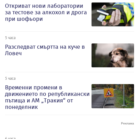
Откриват нови лаборатории
за тестове за алкохол и дрога
при шофьори
5 часа
Разследват смъртта на куче в
Ловеч
5 часа
Временни промени в
движението по републикански
пътища и АМ „Тракия“ от
понеделник
6 часа