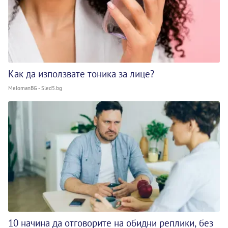
Как да използвате тоника за лице?
MelomanBG - Sled5.bg
10 начина да отговорите на обидни реплики, без