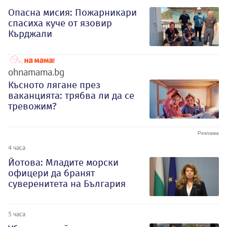
Опасна мисия: Пожарникари
спасиха куче от язовир
Кърджали
ohnamama.bg
Късното лягане през
ваканцията: трябва ли да се
тревожим?
4 часа
Йотова: Младите морски
офицери да бранят
суверенитета на България
5 часа