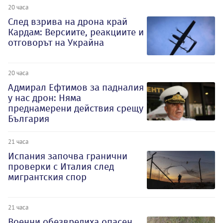
20 часа
След взрива на дрона край
Кардам: Версиите, реакциите и
отговорът на Украйна
20 часа
Адмирал Ефтимов за падналия
у нас дрон: Няма
преднамерени действия срещу
България
21 часа
Испания започва гранични
проверки с Италия след
мигрантския спор
21 часа
Военни обезвредиха опасен