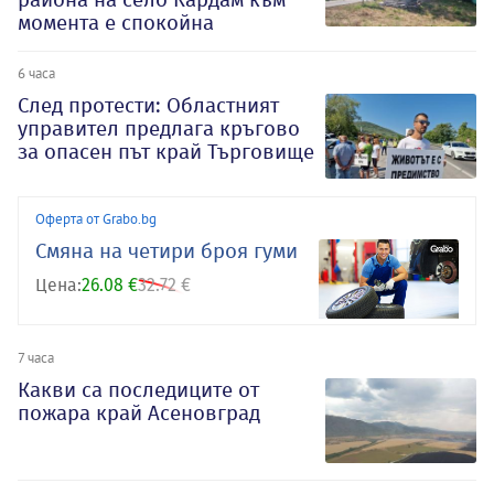
момента е спокойна
6 часа
След протести: Областният
управител предлага кръгово
за опасен път край Търговище
Оферта от Grabo.bg
Смяна на четири броя гуми
Цена:
26.08 €
32.72 €
7 часа
Какви са последиците от
пожара край Асеновград