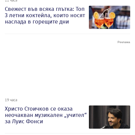
Свежест във всяка глътка: Топ
3 летни коктейла, които носят
наслада в горещите дни
19 часа
Христо Стоичков се оказа
неочакван музикален „учител“
за Луис Фонси