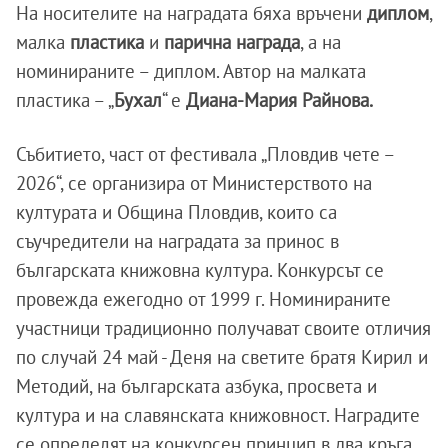
На носителите на наградата бяха връчени
диплом
,
малка
пластика
и
парична награда
, а на
номинираните – диплом. Автор на малката
пластика – „
Бухал
“ е
Диана-Мария Райнова.
Събитието, част от фестивала „Пловдив чете –
2026“, се организира от Министерството на
културата и Община Пловдив, които са
съучредители на наградата за принос в
българската книжовна култура. Конкурсът се
провежда ежегодно от 1999 г. Номинираните
участници традиционно получават своите отличия
по случай 24 май - Деня на светите братя Кирил и
Методий, на българската азбука, просвета и
култура и на славянската книжовност. Наградите
се определят на конкурсен принцип в два кръга.