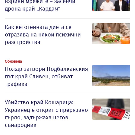
взриви мрежите – засенчи
дрона край „Кардам“
Как кетогенната диета се
отразява на някои психични
разстройства
Обновена
Пожар затвори Подбалканския
път край Сливен, отбиват
трафика
Убийство край Кошарица:
Украинец е открит с прерязано
гърло, задържаха негов
сънародник