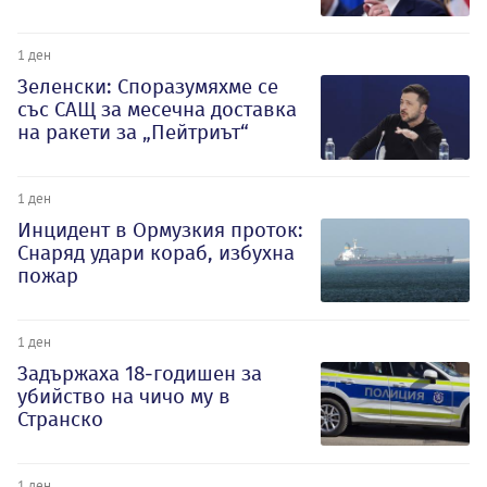
1 ден
Зеленски: Споразумяхме се
със САЩ за месечна доставка
на ракети за „Пейтриът“
1 ден
Инцидент в Ормузкия проток:
Снаряд удари кораб, избухна
пожар
1 ден
Задържаха 18-годишен за
убийство на чичо му в
Странско
1 ден