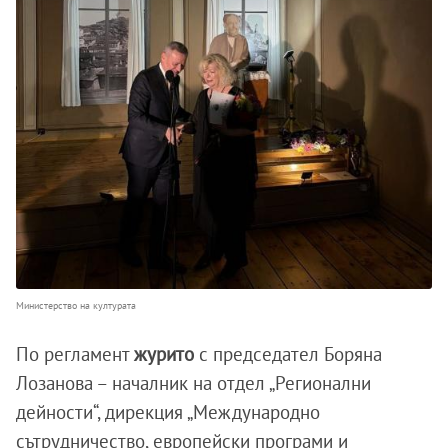
Министерство на културата
По регламент
журито
с председател Боряна
Лозанова – началник на отдел „Регионални
дейности“, дирекция „Международно
сътрудничество, европейски програми и