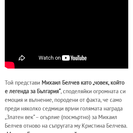
Той представи
Михаил Белчев като „човек, който
е легенда за България“
, споделяйки огромната си
емоция и вълнение, породени от факта, че само
преди няколко седмици връчи голямата награда
„Златен век“ – огърлие (посмъртно) за Михаил
Белчев отново на съпругата му Кристина Белчева.