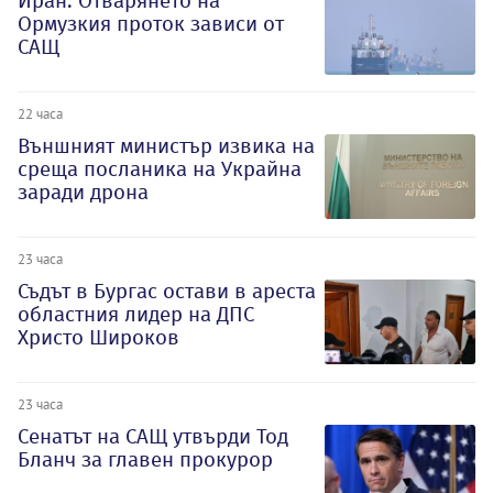
Иран: Отварянето на
Ормузкия проток зависи от
САЩ
22 часа
Външният министър извика на
среща посланика на Украйна
заради дрона
23 часа
Съдът в Бургас остави в ареста
областния лидер на ДПС
Христо Широков
23 часа
Сенатът на САЩ утвърди Тод
Бланч за главен прокурор