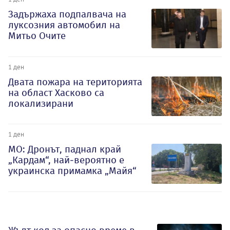
Задържаха подпалвача на
луксозния автомобил на
Митьо Очите
1 ден
Двата пожара на територията
на област Хасково са
локализирани
1 ден
МО: Дронът, паднал край
„Кардам“, най-вероятно е
украинска примамка „Майя“