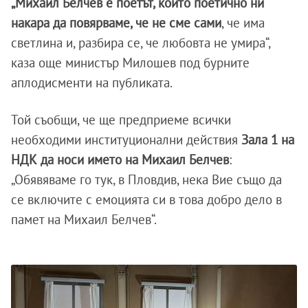
„Михаил Белчев е поетът, който поетично ни
накара да повярваме, че не сме сами
, че има
светлина и, разбира се, че любовта не умира“,
каза още министър Милошев под бурните
аплодисменти на публиката.
Той съобщи, че ще предприеме всички
необходими институционални действия
Зала 1 на
НДК да носи името на Михаил Белчев
:
„Обявяваме го тук, в Пловдив, нека Вие също да
се включите с емоцията си в това добро дело в
памет на Михаил Белчев“.