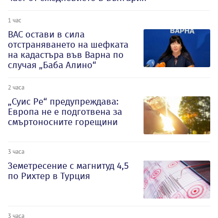
1 час
ВАС остави в сила
отстраняването на шефката
на кадастъра във Варна по
случая „Баба Алино“
2 часа
„Суис Ре“ предупреждава:
Европа не е подготвена за
смъртоносните горещини
3 часа
Земетресение с магнитуд 4,5
по Рихтер в Турция
3 часа