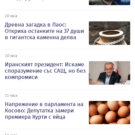
10 часа
Древна загадка в Лаос:
Откриха останките на 37 души
в гигантска каменна делва
10 часа
Иранският президент: Искаме
споразумение със САЩ, но без
компромиси
11 часа
Напрежение в парламента на
Косово: Депутатка замери
премиера Курти с яйца
11 часа