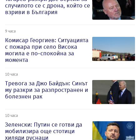
случилото се с дрона, който се
взриви в България
9 часа
Комисар Георгиев: Ситуацията
с пожара при село Висока
могила е по-спокойна за
момента
10 часа
Тревога за Джо Байдън: Синът
му разкри за разпространен и
болезнен рак
10 часа
Зеленски: Путин се готви да
мобилизира още стотици
хиляди руснаци