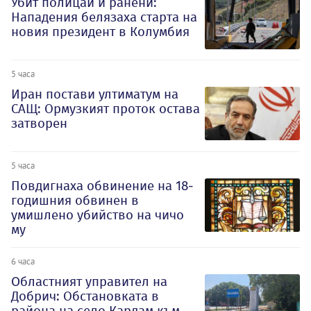
Убит полицай и ранени:
Нападения белязаха старта на
новия президент в Колумбия
5 часа
Иран постави ултиматум на
САЩ: Ормузкият проток остава
затворен
5 часа
Повдигнаха обвинение на 18-
годишния обвинен в
умишлено убийство на чичо
му
6 часа
Oбластният управител на
Добрич: Обстановката в
района на село Кардам към