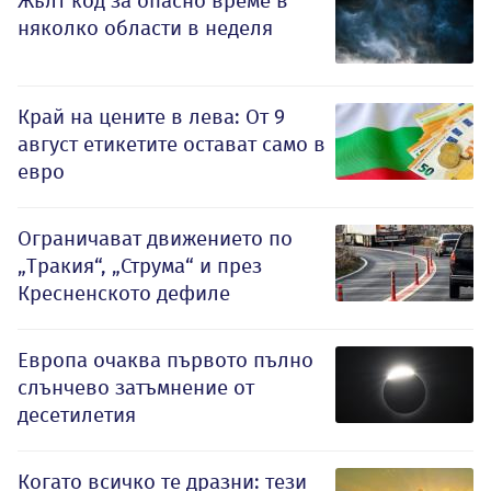
Жълт код за опасно време в
няколко области в неделя
Край на цените в лева: От 9
август етикетите остават само в
евро
Ограничават движението по
„Тракия“, „Струма“ и през
Кресненското дефиле
Европа очаква първото пълно
слънчево затъмнение от
десетилетия
Когато всичко те дразни: тези