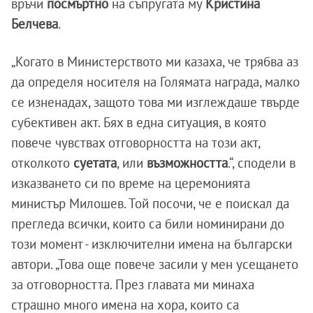
връчи
посмъртно
на съпругата му
Кристина
Белчева
.
„Когато в Министерството ми казаха, че трябва аз
да определя носителя на Голямата награда, малко
се изненадах, защото това ми изглеждаше твърде
субективен акт. Бях в една ситуация, в която
повече чувствах отговорността на този акт,
отколкото
суетата
, или
възможността
.“, сподели в
изказването си по време на церемонията
министър Милошев. Той посочи, че е поискал да
прегледа всички, които са били номинирани до
този момент - изключителни имена на български
автори. „Това още повече засили у мен усещането
за отговорността. През главата ми минаха
страшно много имена на хора, които са