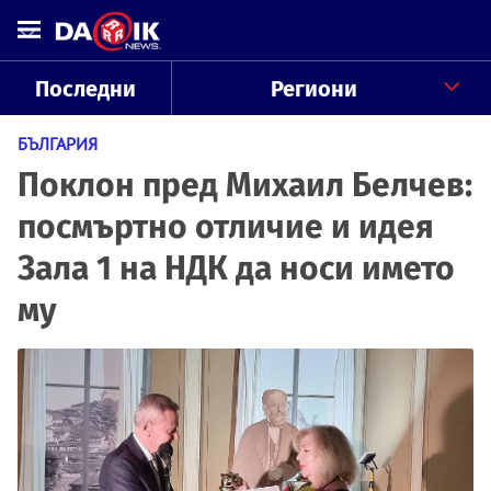
Последни
Региони
БЪЛГАРИЯ
Поклон пред Михаил Белчев:
посмъртно отличие и идея
Зала 1 на НДК да носи името
му