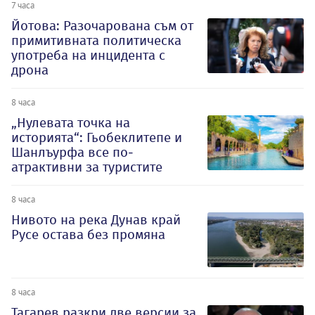
7 часа
Йотова: Разочарована съм от
примитивната политическа
употреба на инцидента с
дрона
8 часа
„Нулевата точка на
историята“: Гьобеклитепе и
Шанлъурфа все по-
атрактивни за туристите
8 часа
Нивото на река Дунав край
Русе остава без промяна
8 часа
Тагарев разкри две версии за