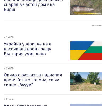
снаряд в частен дом във
Видин
22 часа
Украйна увери, че не е
насочвала дрон срещу
България умишлено
22 часа
Овчар с разказ за падналия
дрон: Когато гръмна, се чу
силно „бууум“
22 часа