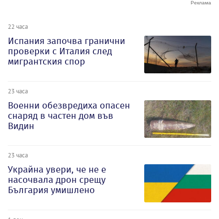
22 часа
Испания започва гранични
проверки с Италия след
мигрантския спор
23 часа
Военни обезвредиха опасен
снаряд в частен дом във
Видин
23 часа
Украйна увери, че не е
насочвала дрон срещу
България умишлено