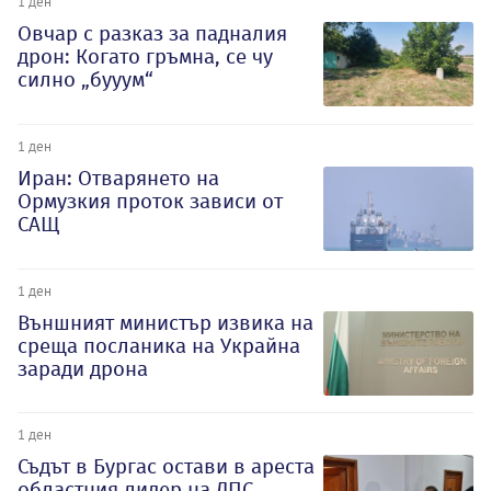
1 ден
Овчар с разказ за падналия
дрон: Когато гръмна, се чу
силно „бууум“
1 ден
Иран: Отварянето на
Ормузкия проток зависи от
САЩ
1 ден
Външният министър извика на
среща посланика на Украйна
заради дрона
1 ден
Съдът в Бургас остави в ареста
областния лидер на ДПС