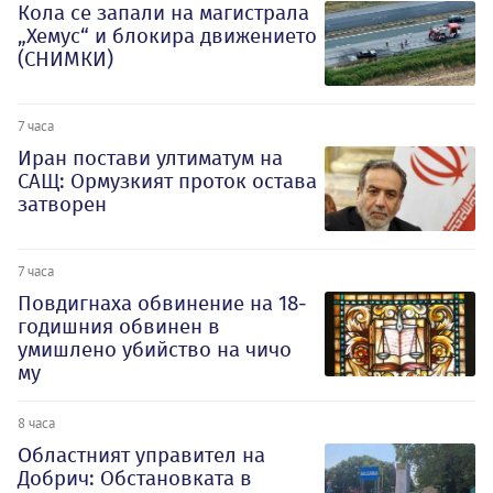
Кола се запали на магистрала
„Хемус“ и блокира движението
(СНИМКИ)
7 часа
Иран постави ултиматум на
САЩ: Ормузкият проток остава
затворен
7 часа
Повдигнаха обвинение на 18-
годишния обвинен в
умишлено убийство на чичо
му
8 часа
Oбластният управител на
Добрич: Обстановката в