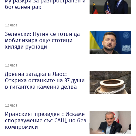
му разкри за разпространен и
болезнен рак
12 часа
Зеленски: Путин се готви да
мобилизира още стотици
хиляди руснаци
12 часа
Древна загадка в Лаос:
Откриха останките на 37 души
в гигантска каменна делва
12 часа
Иранският президент: Искаме
споразумение със САЩ, но без
компромиси