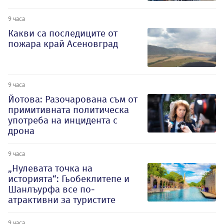
9 часа
Какви са последиците от
пожара край Асеновград
9 часа
Йотова: Разочарована съм от
примитивната политическа
употреба на инцидента с
дрона
9 часа
„Нулевата точка на
историята“: Гьобеклитепе и
Шанлъурфа все по-
атрактивни за туристите
9 часа