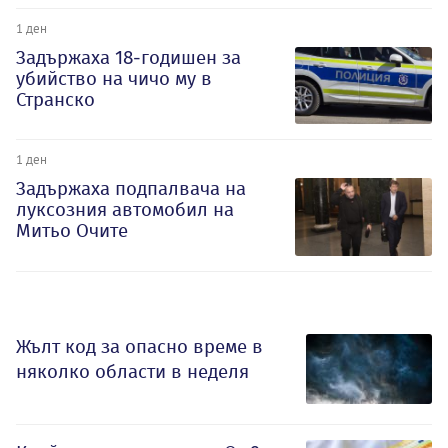
1 ден
Задържаха 18-годишен за
убийство на чичо му в
Странско
1 ден
Задържаха подпалвача на
луксозния автомобил на
Митьо Очите
Жълт код за опасно време в
няколко области в неделя