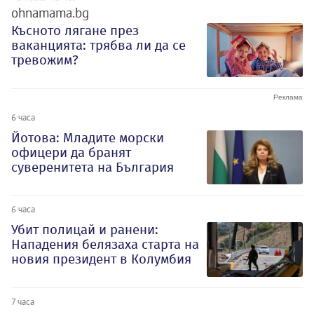
ohnamama.bg
Късното лягане през
ваканцията: трябва ли да се
тревожим?
6 часа
Йотова: Младите морски
офицери да бранят
суверенитета на България
6 часа
Убит полицай и ранени:
Нападения белязаха старта на
новия президент в Колумбия
7 часа