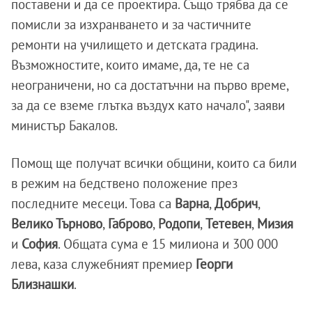
поставени и да се проектира. Също трябва да се
помисли за изхранването и за частичните
ремонти на училището и детската градина.
Възможностите, които имаме, да, те не са
неограничени, но са достатъчни на първо време,
за да се вземе глътка въздух като начало", заяви
министър Бакалов.
Помощ ще получат всички общини, които са били
в режим на бедствено положение през
последните месеци. Това са
Варна
,
Добрич
,
Велико Търново
,
Габрово
,
Родопи
,
Тетевен
,
Мизия
и
София
. Общата сума е 15 милиона и 300 000
лева, каза служебният премиер
Георги
Близнашки
.