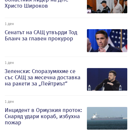
Христо Широков
1 ден
Сенатът на САЩ утвърди Тод
Бланч за главен прокурор
1 ден
Зеленски: Споразумяхме се
със САЩ за месечна доставка
на ракети за „Пейтриът“
1 ден
Инцидент в Ормузкия проток:
Снаряд удари кораб, избухна
пожар