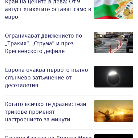
Край на цените в лева: От 9
август етикетите остават само в
евро
Ограничават движението по
„Тракия“, „Струма“ и през
Кресненското дефиле
Европа очаква първото пълно
слънчево затъмнение от
десетилетия
Когато всичко те дразни: тези
трикове променят
настроението за минути