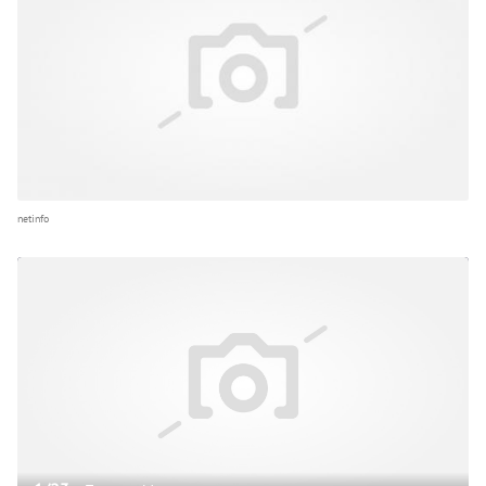
netinfo