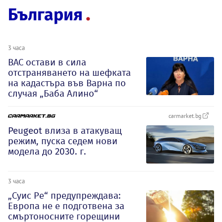
България
3 часа
ВАС остави в сила
отстраняването на шефката
на кадастъра във Варна по
случая „Баба Алино“
carmarket.bg
Peugeot влиза в атакуващ
режим, пуска седем нови
модела до 2030. г.
3 часа
„Суис Ре“ предупреждава:
Европа не е подготвена за
смъртоносните горещини