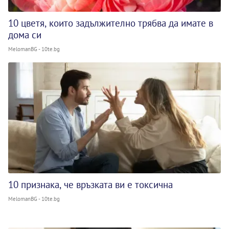
10 цветя, които задължително трябва да имате в
дома си
MelomanBG - 10te.bg
10 признака, че връзката ви е токсична
MelomanBG - 10te.bg