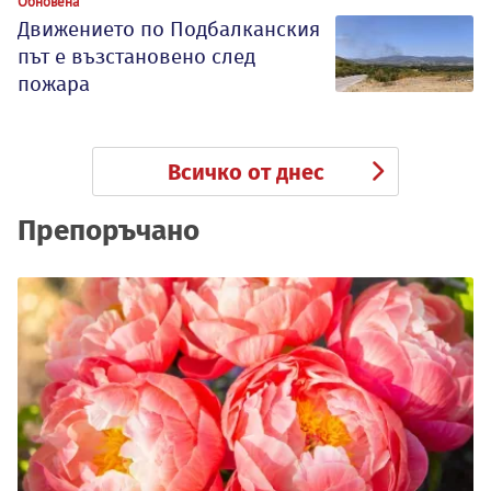
Обновена
Движението по Подбалканския
път е възстановено след
пожара
Всичко от днес
Препоръчано