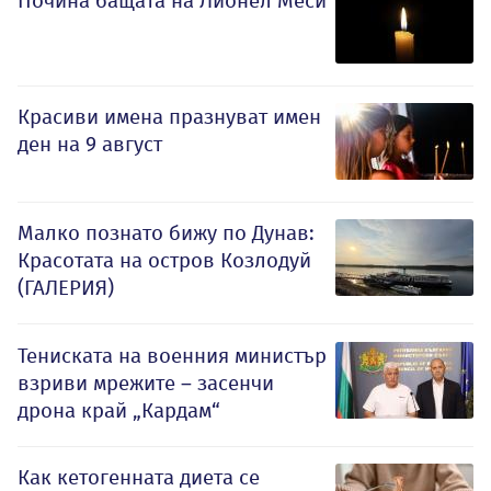
Почина бащата на Лионел Меси
Красиви имена празнуват имен
ден на 9 август
Малко познато бижу по Дунав:
Красотата на остров Козлодуй
(ГАЛЕРИЯ)
Тениската на военния министър
взриви мрежите – засенчи
дрона край „Кардам“
Как кетогенната диета се