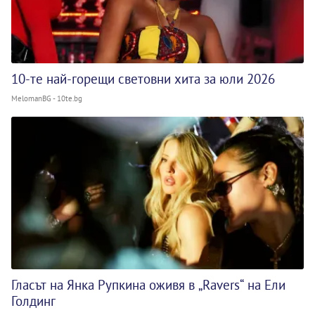
10-те най-горещи световни хита за юли 2026
MelomanBG - 10te.bg
Гласът на Янка Рупкина оживя в „Ravers“ на Ели
Голдинг