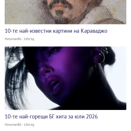
10-те най-известни картини на Караваджо
MelomanBG - 10te.bg
10-те най-горещи БГ хита за юли 2026
MelomanBG - 10te.bg