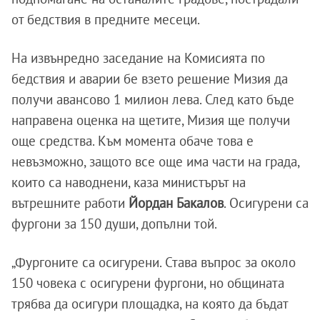
от бедствия в предните месеци.
На извънредно заседание на Комисията по
бедствия и аварии бе взето решение Мизия да
получи авансово 1 милион лева. След като бъде
направена оценка на щетите, Мизия ще получи
още средства. Към момента обаче това е
невъзможно, защото все още има части на града,
които са наводнени, каза министърът на
вътрешните работи
Йордан Бакалов
. Осигурени са
фургони за 150 души, допълни той.
„Фургоните са осигурени. Става въпрос за около
150 човека с осигурени фургони, но общината
трябва да осигури площадка, на която да бъдат