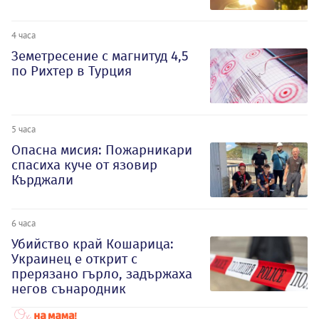
4 часа
Земетресение с магнитуд 4,5
по Рихтер в Турция
5 часа
Опасна мисия: Пожарникари
спасиха куче от язовир
Кърджали
6 часа
Убийство край Кошарица:
Украинец е открит с
прерязано гърло, задържаха
негов сънародник