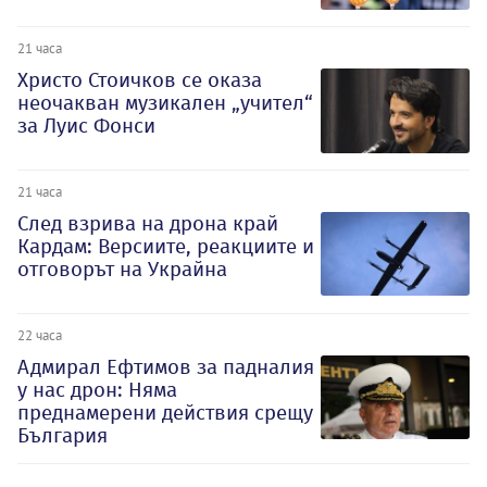
21 часа
Христо Стоичков се оказа
неочакван музикален „учител“
за Луис Фонси
21 часа
След взрива на дрона край
Кардам: Версиите, реакциите и
отговорът на Украйна
22 часа
Адмирал Ефтимов за падналия
у нас дрон: Няма
преднамерени действия срещу
България