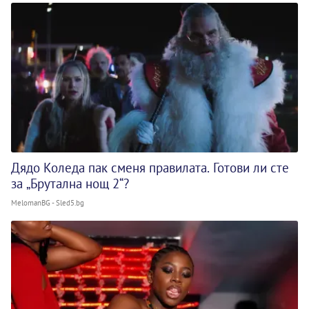
Дядо Коледа пак сменя правилата. Готови ли сте
за „Брутална нощ 2“?
MelomanBG - Sled5.bg