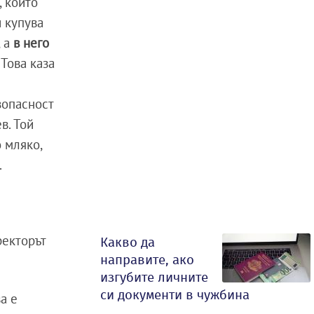
, които
и купува
, а
в него
. Това каза
зопасност
в. Той
о мляко,
.
ректорът
Какво да
направите, ако
изгубите личните
си документи в чужбина
а е