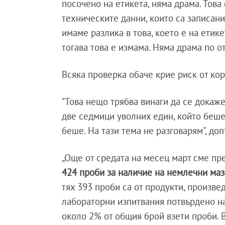
посочено на етикета, няма драма. Това
техническите данни, които са записани
имаме разлика в това, което е на етике
тогава това е измама. Няма драма по о
Всяка проверка обаче крие риск от кор
"Това нещо трябва винаги да се докаже
две седмици уволних един, който беше 
беше. На тази тема не разговарям", доп
„Още от средата на месец март сме пр
424 проби за наличие на немлечни ма
тях 393 проби са от продукти, произве
лабораторни изпитвания потвърдено на
около 2% от общия брой взети проби. 