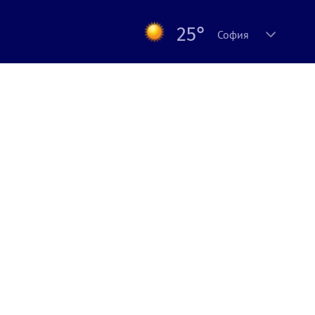
25°
София