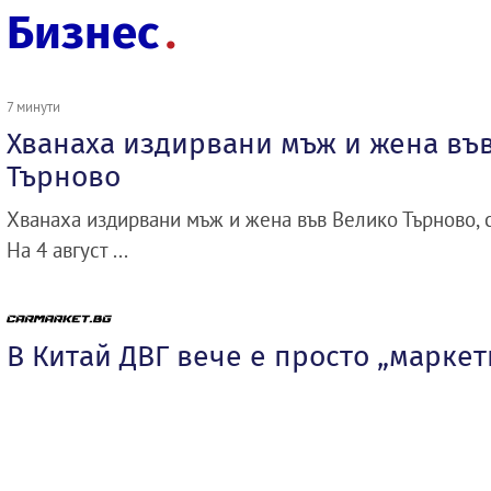
Бизнес
7 минути
Хванаха издирвани мъж и жена въ
Търново
Хванаха издирвани мъж и жена във Велико Търново, 
На 4 август ...
В Китай ДВГ вече е просто „марке