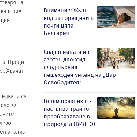
говаря на
Внимание: Жълт
чва и ние
код за горещини в
ация,
почти цяла
България
Спад в нивата на
азотен диоксид
га. Преди
след първия
л. Хванат
пешеходен уикенд на „Цар
Освободител“
ледвани са
Голям празник е -
асло. От
настъпва трайно
вените
преобразяване в
близо
природата (ВИДЕО)
вен анализ