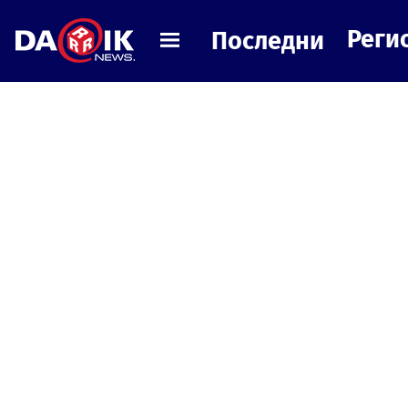
Реги
Последни