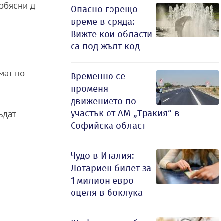
обясни д-
Опасно горещо
време в сряда:
Вижте кои области
са под жълт код
мат по
Временно се
променя
движението по
участък от АМ „Тракия“ в
ъдат
Софийска област
Чудо в Италия:
Лотариен билет за
1 милион евро
оцеля в боклука