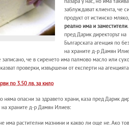
пазара у нас, но има такива
заблуждават клиента, че с
продукт от истинско мляко
реално има и заместители
пред Дарик директорът на
Българската агенция по бе
на храните д-р Дамян Илие
 е записано, че в сиренето има палмово масло или сух
оказват проверки, извършени от експерти на агенцията
ви по 3.50 лв. за кило
о няма опасни за здравето храни, каза пред Дарик ди
т на храните д-р Дамян Илиев:
е има растителни мазнини и какво ли още не. Ако тов