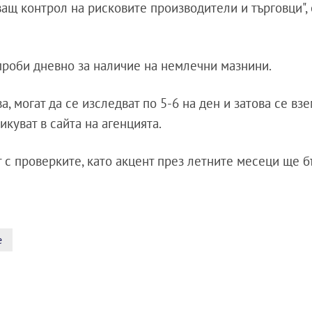
ащ контрол на рисковите производители и търговци", 
 проби дневно за наличие на немлечни мазнини.
, могат да се изследват по 5-6 на ден и затова се взе
икуват в сайта на агенцията.
 с проверките, като акцент през летните месеци ще б
е