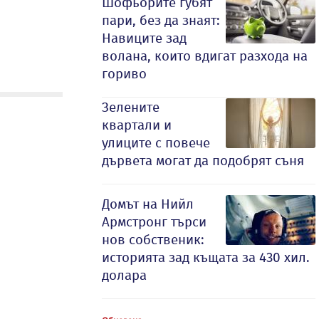
Шофьорите губят
пари, без да знаят:
Навиците зад
волана, които вдигат разхода на
гориво
Зелените
квартали и
улиците с повече
дървета могат да подобрят съня
Домът на Нийл
Армстронг търси
нов собственик:
историята зад къщата за 430 хил.
долара