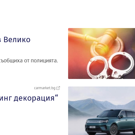
в Велико
съобщиха от полицията.
carmarket.bg
тинг декорация“