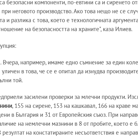
 са безопасни компоненти, по-евтини са и сиренето от
 при неговото производство. Ако това нещо не се слу
та и разлика с това, което е технологичната аргумент
тношение на безопасността на храните", каза Илиев.
упция:
. Вчера, например, имаме едно съмнение за един коле
уличен в това, че се е опитал да изнудва производите
ълни той.
едприели засилени проверки за млечни продукти. Изс
знини
, 155 на сирене, 153 на кашкавал, 166 на краве м
дени в България и 31 от Европейския съюз. При напра
личие на немлечни мазнини в 8 от пробите, което е 
В резултат на констатираните несъответствия е напра