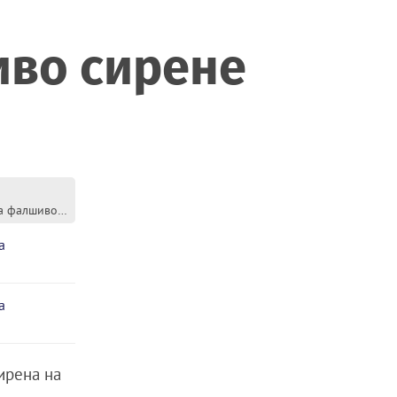
иво сирене
Проверките показват: Има фалшиво сирене
а
а
ирена на