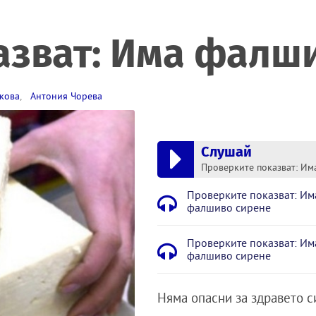
азват: Има фалш
кова
,
Антония Чорева
Слушай
Проверките показват: Им
фалшиво сирене
Проверките показват: Им
фалшиво сирене
Няма опасни за здравето с