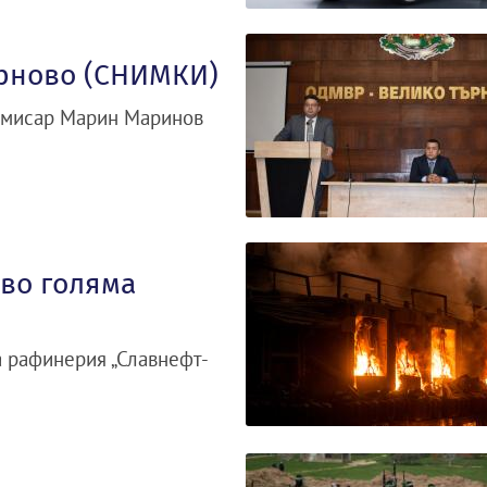
ърново (СНИМКИ)
омисар Марин Маринов
ово голяма
а рафинерия „Славнефт-