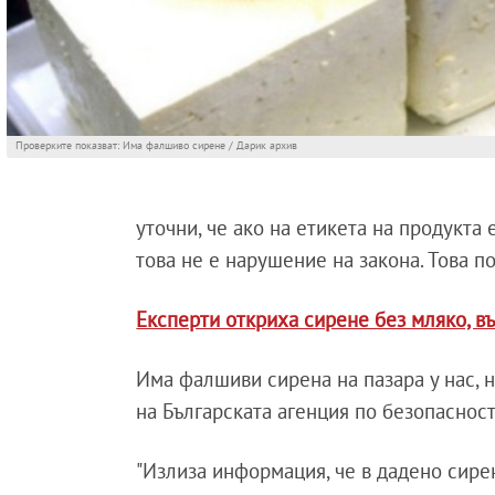
Проверките показват: Има фалшиво сирене / Дарик архив
уточни, че ако на етикета на продукта
това не е нарушение на закона. Това п
Експерти откриха сирене без мляко, вър
Има фалшиви сирена на пазара у нас, н
на Българската агенция по безопаснос
"Излиза информация, че в дадено сирен