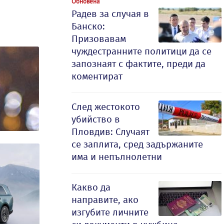
Обновена
Радев за случая в
Банско:
Призовавам
чуждестранните политици да се
запознаят с фактите, преди да
коментират
След жестокото
убийство в
Пловдив: Случаят
се заплита, сред задържаните
има и непълнолетни
Какво да
направите, ако
изгубите личните