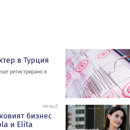
хтер в Турция
беше регистрирано в
biss.bg
сковият бизнес
a и Elita