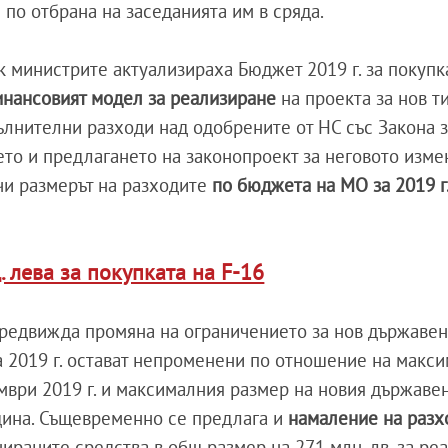
по отбрана на заседанията им в сряда.
 министрите актуализираха Бюджет 2019 г. за покупк
нансовият модел за реализиране
на проекта за нов т
ълнителни разходи над одобрените от НС със Закона 
нето и предлагането на законопроект за неговото изме
чи размерът на разходите
по бюджета на МО за 2019 г.
. лева за покупката на F-16
предвижда промяна на ограничението за нов държавен
 2019 г. остават непроменени по отношение на макс
мври 2019 г. и максималния размер на новия държавен
дина. Същевременно се предлага и
намаление на разх
нираните средства в общ размер на 271 млн. лв. за ре