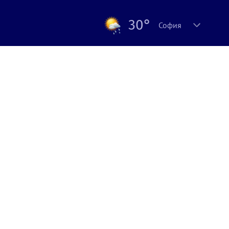
30°
София