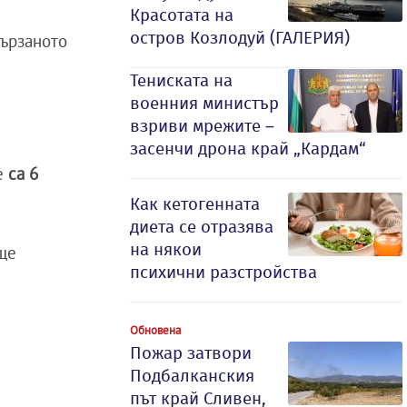
Красотата на
остров Козлодуй (ГАЛЕРИЯ)
вързаното
Тениската на
военния министър
взриви мрежите –
засенчи дрона край „Кардам“
те
са 6
Как кетогенната
диета се отразява
на някои
 ще
психични разстройства
Обновена
Пожар затвори
Подбалканския
път край Сливен,