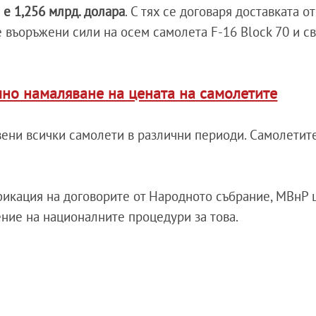
 е 1,256 млрд. долара
. С тях се договаря доставката от
 въоръжени сили на осем самолета F-16 Block 70 и с
лно намаляване на цената на самолетите
тавени всички самолети в различни периоди. Самолети
ификация на договорите от Народното събрание, МВнР
ние на националните процедури за това.