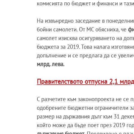
комисията по бюджет и финанси и тази 
На извънредно заседание в понеделник
бойни самолети. От МС обясниха, че
фи
самолет изисква осигуряването на доп
бюджета за 2019. Това налага изготвя
допълнение и се предлага да се увели
млрд. лева.
Правителството отпусна 2,1 млрд
С разчетите към законопроекта не се 
одобрените бюджетни ограничители за
размер на държавния дълг към 31 деке
който може да бъде поет през 2019 го
държавния бюджет
. Предвидено е пла