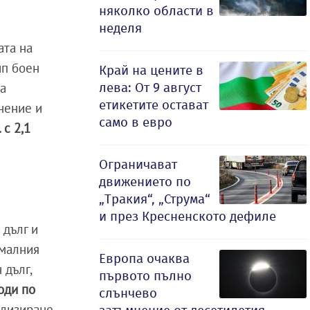
няколко области в
неделя
ата на
ип боен
Край на цените в
лева: От 9 август
за
етикетите остават
нение и
само в евро
 с 2,1
Ограничават
движението по
„Тракия“, „Струма“
и през Кресненското дефиле
 дълг и
ималния
Европа очаква
 дълг,
първото пълно
оди по
слънчево
ализиране