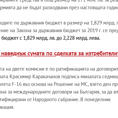
армията да не бъдат разходвани през настоящата годин
одите по държавния бюджет в размер на 1,829 млрд. л
ние на Закона за държавния бюджет за 2019 г. се пр
бюджет с 1,829 млрд. лв. до 2,228 млрд. лева.
 наведнъж сумата по сделката за изтребители
ята на двете комисии е по ратификацията на договори
ната Красимир Каракачанов подписа миналата седми
лета F-16 въз основа на Решение на МС, взето ден пр
она за международните договори на България, за да вл
ратифицирани от Народното събрание. В понеделник
икация.