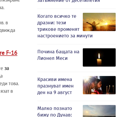
затъмнение от десетилетия
а.
Когато всичко те
в. в
дразни: тези
трикове променят
едвижда
настроението за минути
Почина бащата на
те F-16
Лионел Меси
те
за
ца
Красиви имена
еди това.
празнуват имен
язат в
ден на 9 август
Малко познато
бижу по Дунав: