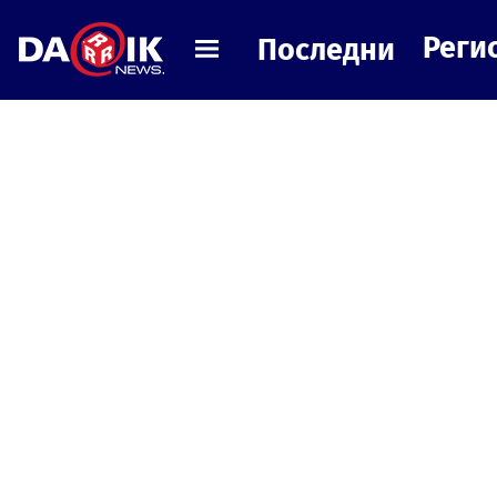
Реги
Последни