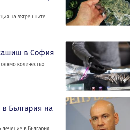
кция на вътрешните
 хашиш в София
голямо количество
 в България на
 лечение в България,