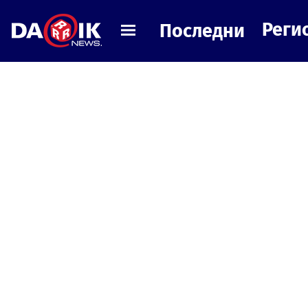
Реги
Последни