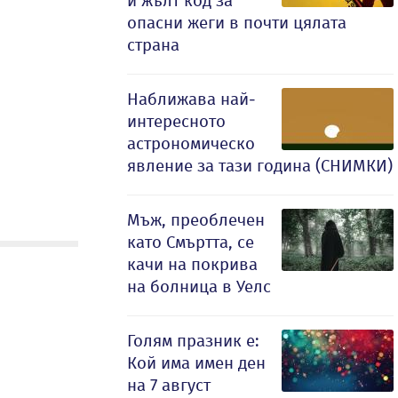
и жълт код за
опасни жеги в почти цялата
страна
Наближава най-
интересното
астрономическо
явление за тази година (СНИМКИ)
Мъж, преоблечен
като Смъртта, се
качи на покрива
на болница в Уелс
Голям празник е:
Кой има имен ден
на 7 август