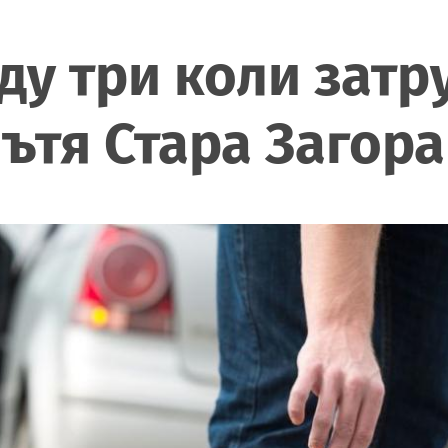
у три коли затр
ътя Стара Загора