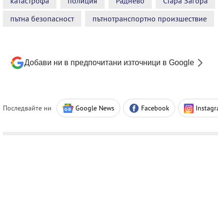
катастрофа
полиция
Раднево
Стара Загора
пътна безопасност
пътнотранспортно произшествие
Добави ни в предпочитани източници в Google
Последвайте ни
Google News
Facebook
Instag