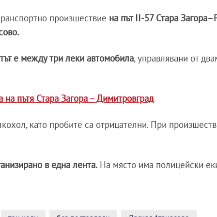
отранспортно произшествие
на път II-57 Стара Загора–
сово.
тът е между три леки автомобила
, управлявани от дв
а на пътя Стара Загора – Димитровград
алкохол, като пробите са отрицателни. При произшест
анизирано в една лента.
На място има полицейски ек