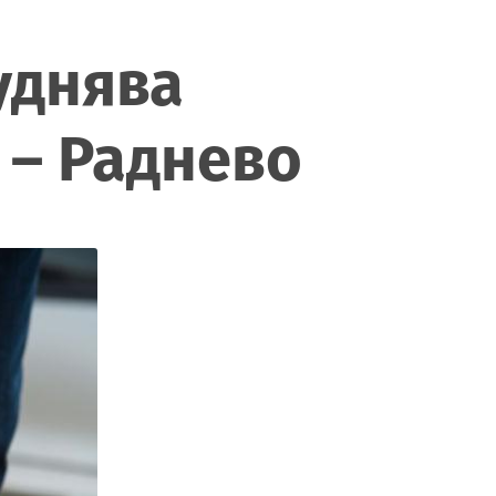
уднява
 – Раднево