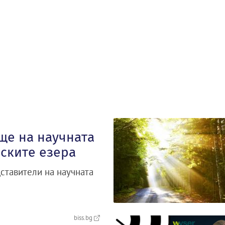
ще на научната
ските езера
ставители на научната
biss.bg