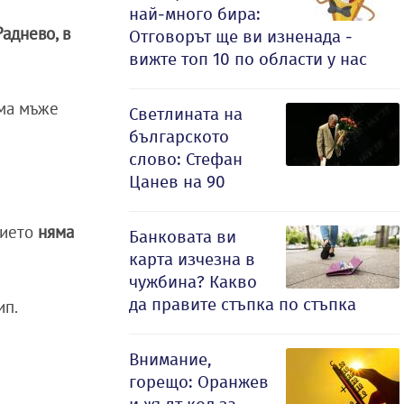
най-много бира:
Раднево, в
Отговорът ще ви изненада -
вижте топ 10 по области у нас
ама мъже
Светлината на
българското
слово: Стефан
Цанев на 90
вието
няма
Банковата ви
карта изчезна в
чужбина? Какво
да правите стъпка по стъпка
ип.
Внимание,
горещо: Оранжев