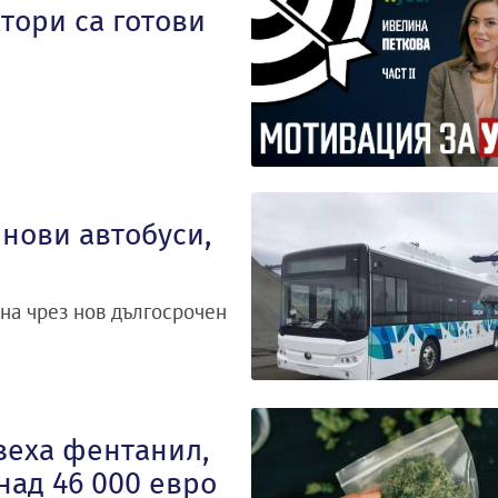
тори са готови
нови автобуси,
на чрез нов дългосрочен
зеха фентанил,
над 46 000 евро