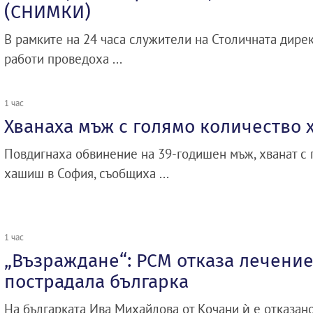
(СНИМКИ)
В рамките на 24 часа служители на Столичната дире
работи проведоха ...
1 час
Хванаха мъж с голямо количество
Повдигнаха обвинение на 39-годишен мъж, хванат с 
хашиш в София, съобщиха ...
1 час
„Възраждане“: РСМ отказа лечение
пострадала българка
На българката Ива Михайлова от Кочани ѝ е отказано