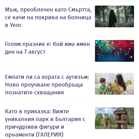
Мъж, преоблечен като Смъртта,
се качи на покрива на болница
в Уелс
Голям празник е: Кой има имен
ден на 7 август
Емпати ли са хората с аутизъм:
Ново проучване преобръща
познатите схващания
Като в приказка: Вижте
уникалния парк в България с
причудливи фигури и
орнаменти (ГАЛЕРИЯ)