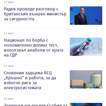
11 часа
Радев проведе разговор с
британския външен министър
за сигурността
11 часа
Национал по борба с
положителен допинг тест,
използвал анаболи от ерата
на ГДР
12 часа
Словения задържа АЕЦ
„Кръшко“ в работа, за да
избегне риск за
електросистемата
12 часа
Зеленски ще посети Сърбия за