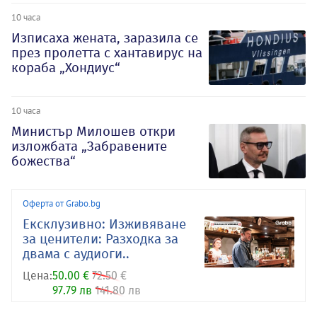
10 часа
Изписаха жената, заразила се
през пролетта с хантавирус на
кораба „Хондиус“
10 часа
Министър Милошев откри
изложбата „Забравените
божества“
Оферта от Grabo.bg
Ексклузивно: Изживяване
за ценители: Разходка за
двама с аудиоги..
Цена:
50.00 €
72.50 €
97.79 лв
141.80 лв