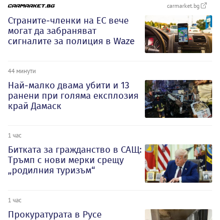
carmarket.bg
Страните-членки на ЕС вече
могат да забраняват
сигналите за полиция в Waze
44 минути
Най-малко двама убити и 13
ранени при голяма експлозия
край Дамаск
1 час
Битката за гражданство в САЩ:
Тръмп с нови мерки срещу
„родилния туризъм“
1 час
Прокуратурата в Русе