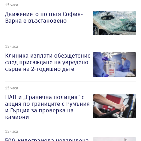
15 часа
Движението по пътя София-
Варна е възстановено
15 часа
Клиника изплати обезщетение
след присаждане на увредено
сърце на 2-годишно дете
15 часа
НАП и „Гранична полиция“ с
акция по границите с Румъния
и Гърция за проверка на
камиони
15 часа
500-килограмова невзривена