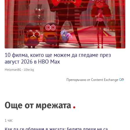
10 филма, които ще можем да гледаме през
август 2026 в HBO Max
MelomanBG - 10te.bg
Препоръчано от Content Exchange
Още от мрежата
1 час
Как да се облечем в жегата: Белите дрехи не са