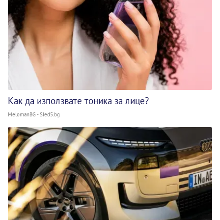
Как да използвате тоника за лице?
MelomanBG - Sled5.bg