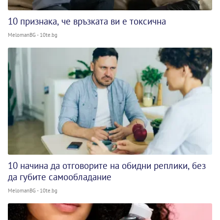
10 признака, че връзката ви е токсична
MelomanBG - 10te.bg
10 начина да отговорите на обидни реплики, без
да губите самообладание
MelomanBG - 10te.bg