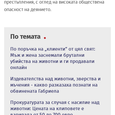
престъпления, с оглед на високата обществена
опасност на деянието.
По темата
По поръчка на „клиенти“ от цял свят:
Мъж и жена заснемали брутални
убийства на животни и ги продавали
онлайн
Издевателства над животни, зверства и
мъчения - какво разказаха познати на
обвинената Габриела
Прокуратурата за случая с насилие над
животни: Цената на клиповете е
варирала от 50 до 700 евро