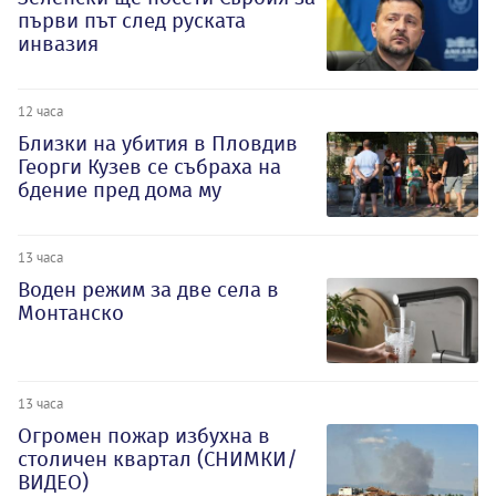
първи път след руската
инвазия
12 часа
Близки на убития в Пловдив
Георги Кузев се събраха на
бдение пред дома му
13 часа
Воден режим за две села в
Монтанско
13 часа
Огромен пожар избухна в
столичен квартал (СНИМКИ/
ВИДЕО)