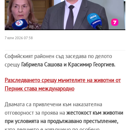
7 юли 2026 07:58
Софийският районен съд заседава по делото
срещу
Габриела Сашова и Красимир Георгиев.
Разследването срещу мъчителите на животни от
Перник става международно
Двамата са привлечени към наказателна
отговорност за проява на
жестокост към животни
при условията на продължавано престъпление,
като деянието е извършено по особено