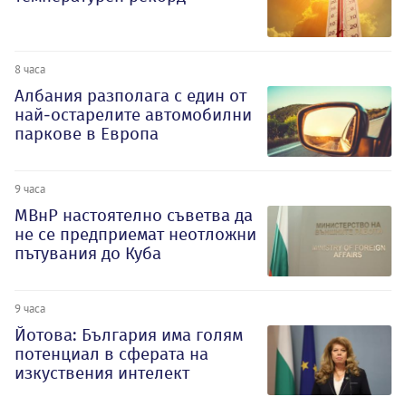
8 часа
Албания разполага с един от
най-остарелите автомобилни
паркове в Европа
9 часа
МВнР настоятелно съветва да
не се предприемат неотложни
пътувания до Куба
9 часа
Йотова: България има голям
потенциал в сферата на
изкуствения интелект