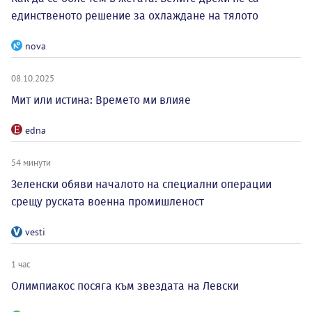
единственото решение за охлаждане на тялото
nova
08.10.2025
Мит или истина: Времето ми влияе
edna
54 минути
Зеленски обяви началото на специални операции
срещу руската военна промишленост
vesti
1 час
Олимпиакос посяга към звездата на Левски