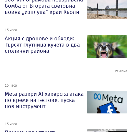
бомба от Втората световна
война „изплува“ край Кьолн
15 часа
Акция с дронове и обходи:
Търсят глутница кучета в два
столични района
15 часа
Meta разкри AI хакерска атака
по време на тестове, пуска
нов инструмент
15 часа