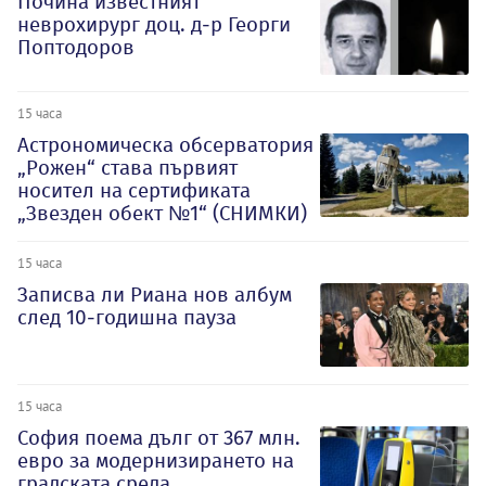
Почина известният
неврохирург доц. д-р Георги
Поптодоров
15 часа
Астрономическа обсерватория
„Рожен“ става първият
носител на сертификата
„Звезден обект №1“ (СНИМКИ)
15 часа
Записва ли Риана нов албум
след 10-годишна пауза
15 часа
София поема дълг от 367 млн.
евро за модернизирането на
градската среда