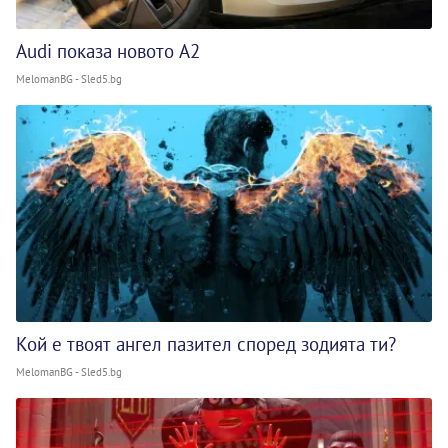
Audi показа новото A2
MelomanBG - Sled5.bg
Кой е твоят ангел пазител според зодията ти?
MelomanBG - Sled5.bg