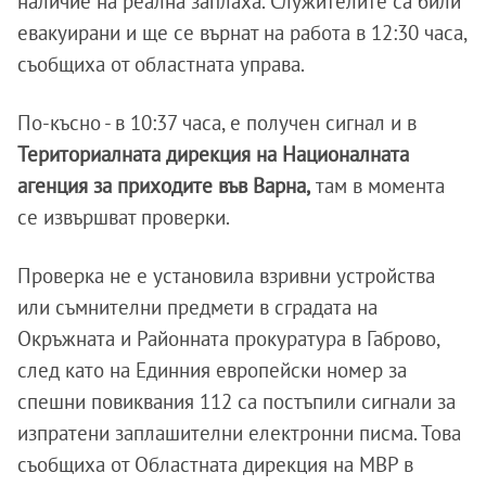
наличие на реална заплаха. Служителите са били
евакуирани и ще се върнат на работа в 12:30 часа,
съобщиха от областната управа.
По-късно - в 10:37 часа, е получен сигнал и в
Териториалната дирекция на Националната
агенция за приходите във Варна,
там в момента
се извършват проверки.
Проверка не е установила взривни устройства
или съмнителни предмети в сградата на
Окръжната и Районната прокуратура в Габрово,
след като на Единния европейски номер за
спешни повиквания 112 са постъпили сигнали за
изпратени заплашителни електронни писма. Това
съобщиха от Областната дирекция на МВР в