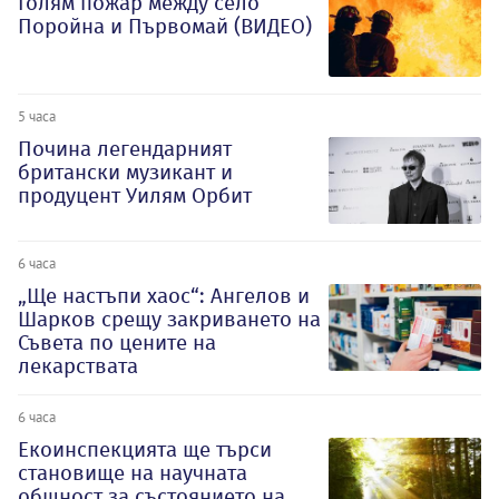
Голям пожар между село
Поройна и Първомай (ВИДЕО)
5 часа
Почина легендарният
британски музикант и
продуцент Уилям Орбит
6 часа
„Ще настъпи хаос“: Ангелов и
Шарков срещу закриването на
Съвета по цените на
лекарствата
6 часа
Екоинспекцията ще търси
становище на научната
общност за състоянието на