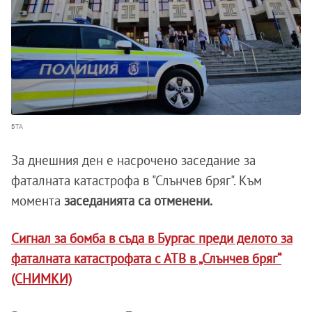
БТА
За днешния ден е насрочено заседание за
фаталната катастрофа в "Слънчев бряг". Към
момента
заседанията са отменени.
Сигнал за бомба в съда в Бургас преди делото за
фаталната катастрофата с АТВ в „Слънчев бряг“
(СНИМКИ)