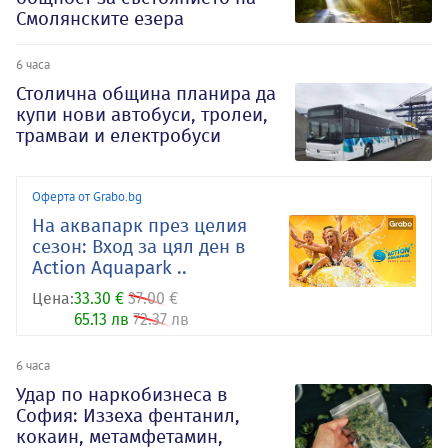
Смолянските езера
6 часа
Столична община планира да
купи нови автобуси, тролеи,
трамваи и електробуси
Оферта от Grabo.bg
На аквапарк през целия
сезон: Вход за цял ден в
Action Aquapark ..
Цена:
33.30 €
37.00 €
65.13 лв
72.37 лв
6 часа
Удар по наркобизнеса в
София: Иззеха фентанил,
кокаин, метамфетамин,