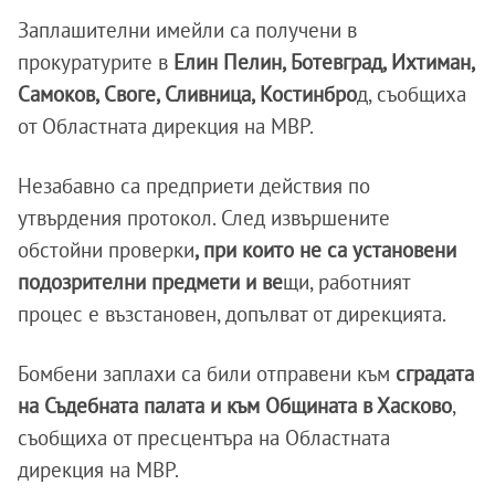
Заплашителни имейли са получени в
прокуратурите в
Елин Пелин, Ботевград, Ихтиман,
Самоков, Своге, Сливница, Костинбро
д, съобщиха
от Областната дирекция на МВР.
Незабавно са предприети действия по
утвърдения протокол. След извършените
обстойни проверки
, при които не са установени
подозрителни предмети и ве
щи, работният
процес е възстановен, допълват от дирекцията.
Бомбени заплахи са били отправени към
сградата
на Съдебната палата и към Общината в Хасково
,
съобщиха от пресцентъра на Областната
дирекция на МВР.