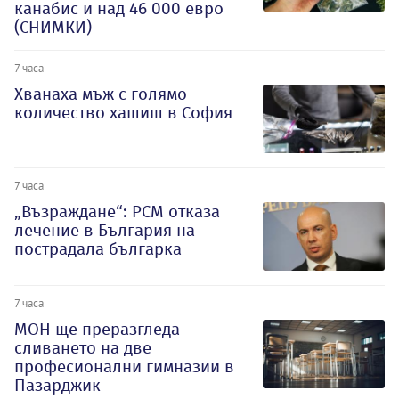
канабис и над 46 000 евро
(СНИМКИ)
7 часа
Хванаха мъж с голямо
количество хашиш в София
7 часа
„Възраждане“: РСМ отказа
лечение в България на
пострадала българка
7 часа
МОН ще преразгледа
сливането на две
професионални гимназии в
Пазарджик