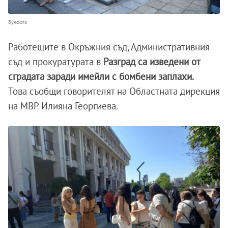
Булфото
Работещите в Окръжния съд, Административния
съд и прокуратурата в
Разград са изведени от
сградата заради имейли с бомбени заплахи.
Това съобщи говорителят на Областната дирекция
на МВР Илияна Георгиева.