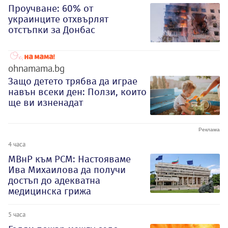
Проучване: 60% от
украинците отхвърлят
отстъпки за Донбас
ohnamama.bg
Защо детето трябва да играе
навън всеки ден: Ползи, които
ще ви изненадат
4 часа
МВнР към РСМ: Настояваме
Ива Михаилова да получи
достъп до адекватна
медицинска грижа
5 часа