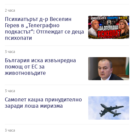
2 часа
Психиатърът д-р Веселин
Герев в „Телеграфно
подкастът“: Отглеждат се деца
психопати
3 часа
България иска извънредна
помощ от ЕС за
животновъдите
3 часа
Самолет кацна принудително
заради лоша миризма
3 часа