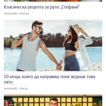
Класическа рецепта за руло „Стефани“
MelomanBG - Sled5.bg
10 неща, които да направиш поне веднъж това
лято
MelomanBG - 10te.bg