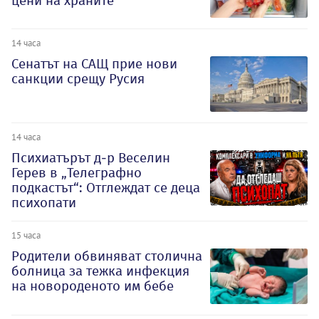
цени на храните
14 часа
Сенатът на САЩ прие нови
санкции срещу Русия
14 часа
Психиатърът д-р Веселин
Герев в „Телеграфно
подкастът“: Отглеждат се деца
психопати
15 часа
Родители обвиняват столична
болница за тежка инфекция
на новороденото им бебе