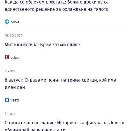
Как да се облечем в жегата: Белите дрехи не са
единственото решение за охлаждане на тялото
nova
08.10.2025
Мит или истина: Времето ми влияе
edna
2 часа
8 август: Отдаваме почит на трима светци, кой има
имен ден
vesti
2 часа
С трогателно послание: Историческа фигура за Левски
обяви край на кариерата си