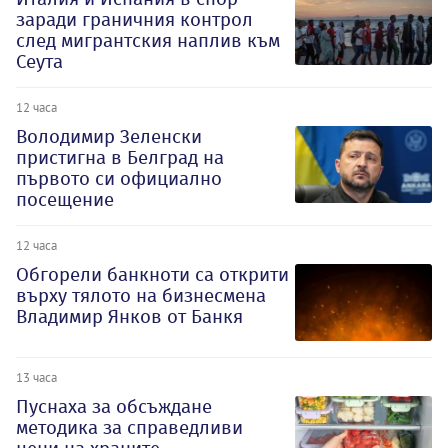
заради граничния контрол
след мигрантския наплив към
Сеута
12 часа
Володимир Зеленски
пристигна в Белград на
първото си официално
посещение
12 часа
Обгорели банкноти са открити
върху тялото на бизнесмена
Владимир Янков от Банкя
13 часа
Пуснаха за обсъждане
методика за справедливи