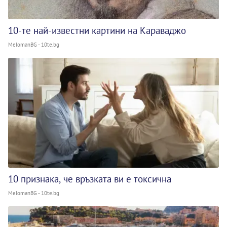
10-те най-известни картини на Караваджо
MelomanBG - 10te.bg
10 признака, че връзката ви е токсична
MelomanBG - 10te.bg