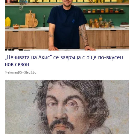
„Печивата на Акис“ се завръща с още по-вкусен
нов сезон
MelomanBG - Sled5.bg