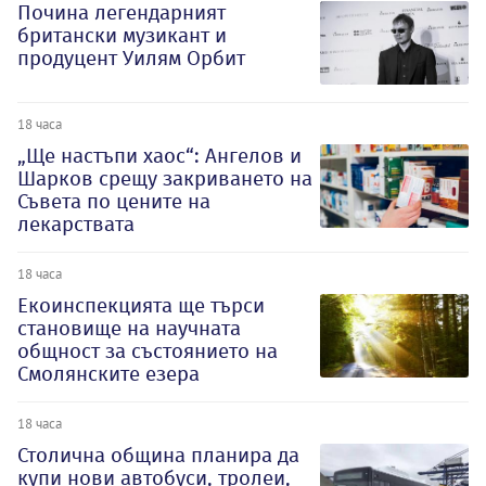
Почина легендарният
британски музикант и
продуцент Уилям Орбит
18 часа
„Ще настъпи хаос“: Ангелов и
Шарков срещу закриването на
Съвета по цените на
лекарствата
18 часа
Екоинспекцията ще търси
становище на научната
общност за състоянието на
Смолянските езера
18 часа
Столична община планира да
купи нови автобуси, тролеи,