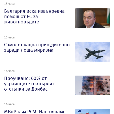
15 часа
България иска извънредна
помощ от ЕС за
животновъдите
15 часа
Самолет кацна принудително
заради лоша миризма
16 часа
Проучване: 60% от
украинците отхвърлят
отстъпки за Донбас
16 часа
МВнР към РСМ: Настояваме