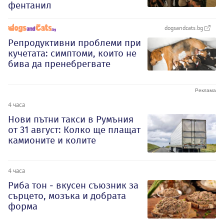
фентанил
dogsandcats.bg
Репродуктивни проблеми при
кучетата: симптоми, които не
бива да пренебрегвате
4 часа
Нови пътни такси в Румъния
от 31 август: Колко ще плащат
камионите и колите
4 часа
Риба тон - вкусен съюзник за
сърцето, мозъка и добрата
форма