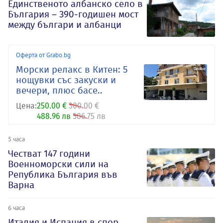
Единственото албанско село в
България – 390-годишен мост
между българи и албанци
Оферта от Grabo.bg
Морски релакс в Китен: 5
нощувки със закуски и
вечери, плюс басе..
Цена:
250.00 €
300.00 €
488.96 лв
586.75 лв
5 часа
Честват 147 години
Военноморски сили на
Република България във
Варна
6 часа
Италия и Испания в спор