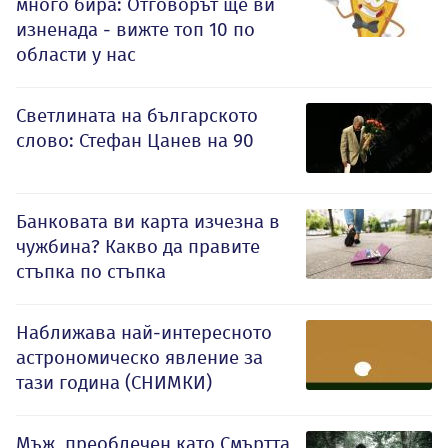
много бира: Отговорът ще ви
изненада - вижте топ 10 по
области у нас
Светлината на българското
слово: Стефан Цанев на 90
Банковата ви карта изчезна в
чужбина? Какво да правите
стъпка по стъпка
Наближава най-интересното
астрономическо явление за
тази година (СНИМКИ)
Мъж, преоблечен като Смъртта,