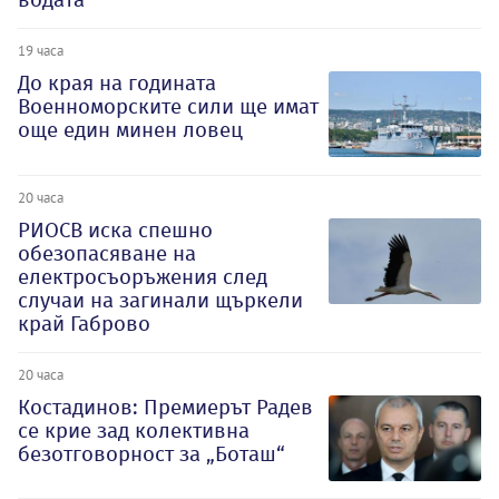
19 часа
До края на годината
Военноморските сили ще имат
още един минен ловец
20 часа
РИОСВ иска спешно
обезопасяване на
електросъоръжения след
случаи на загинали щъркели
край Габрово
20 часа
Костадинов: Премиерът Радев
се крие зад колективна
безотговорност за „Боташ“