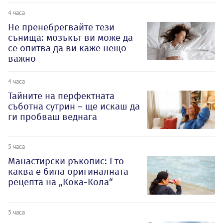
4 часа
Не пренебрегвайте тези
сънища: мозъкът ви може да
се опитва да ви каже нещо
важно
4 часа
Тайните на перфектната
съботна сутрин – ще искаш да
ги пробваш веднага
5 часа
Манастирски ръкопис: Ето
каква е била оригиналната
рецепта на „Кока-Кола“
5 часа