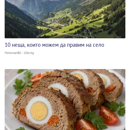
10 неща, които можем да правим на село
MelomanBG - 10te.bg