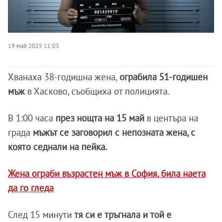
19 май 2025 11:03
Хванаха 38-годишна жена,
ограбила 51-годишен
мъж
в Хасково, съобщиха от полицията.
В 1:00 часа
през нощта на 15 май
в центъра на
града
мъжът се заговорил с непозната жена, с
която седнали на пейка.
Жена ограби възрастен мъж в София, била наета
да го гледа
След 15 минути
тя си е тръгнала и той е