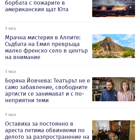
борбата с пожарите в
американския щат Юта
3 часа
Мрачна мистерия в Алпите:
Съдбата на Емил превръща
малко френско село в център
на внимание
3 часа
Боряна Йовчева: Театърът не е
само забавление, свободните
артисти се занимават и с по-
неприятни теми
3 часа
Оставиха за постоянно в
ареста петима обвиняеми по
делото за разпространение на