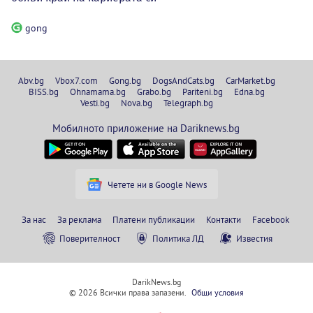
gong
Abv.bg
Vbox7.com
Gong.bg
DogsAndCats.bg
CarMarket.bg
BISS.bg
Ohnamama.bg
Grabo.bg
Pariteni.bg
Edna.bg
Vesti.bg
Nova.bg
Telegraph.bg
Мобилното приложение на Dariknews.bg
Четете ни в Google News
За нас
За реклама
Платени публикации
Контакти
Facebook
Поверителност
Политика ЛД
Известия
DarikNews.bg
© 2026 Всички права запазени.
Общи условия