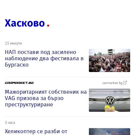
Хасково
23 минути
НАП постави под засилено
наблюдение два фестивала в
Бургаско
carmarket.bg
Мажоритарният собственик на
VAG призова за бързо
преструктуриране
3 часа
Хеликоптер се разби от