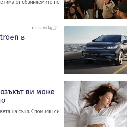
петима от обвиняемите по
carmarket.bg
troеn в
озъкът ви може
но
вета на съня. Спомняш си