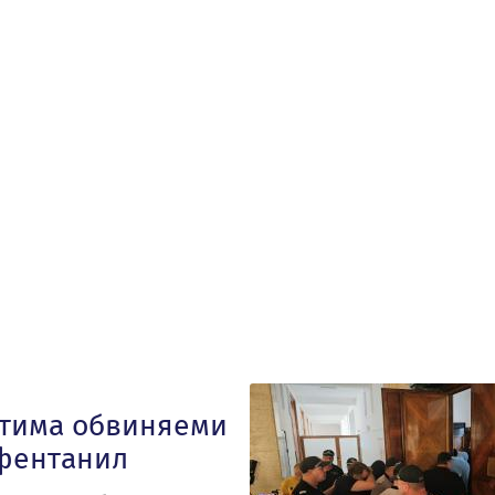
етима обвиняеми
 фентанил