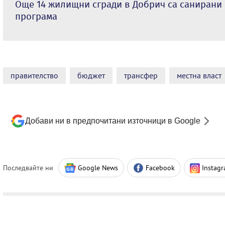
Още 14 жилищни сгради в Добрич са санирани
програма
правителство
бюджет
трансфер
местна власт
Добави ни в предпочитани източници в Google
Последвайте ни
Google News
Facebook
Instag