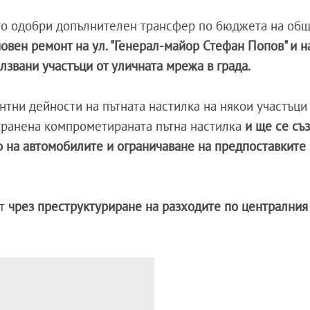
то одобри допълнителен трансфер по бюджета на об
 основен ремонт на ул. "Генерал-майор Стефан Попов" и 
лзвани участъци от уличната мрежа в града.
тни дейности на пътната настилка на някои участъци
транена компрометираната пътна настилка
и ще се съ
 на автомобилите и ограничаване на предпоставките 
т
чрез преструктуриране на разходите по централни