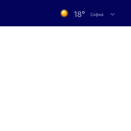
18°
София