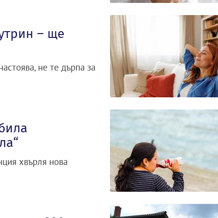
утрин – ще
настоява, не те дърпа за
 била
ла“
нция хвърля нова