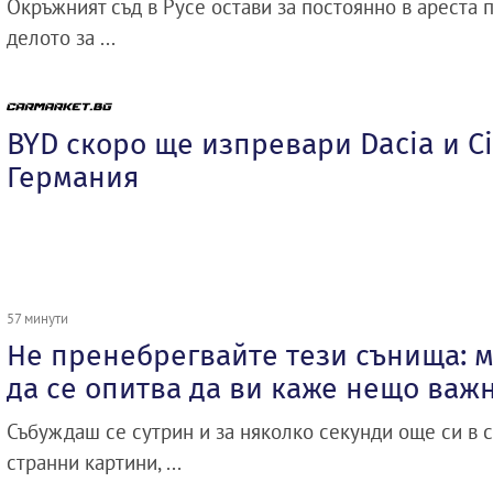
Окръжният съд в Русе остави за постоянно в ареста 
делото за ...
BYD скоро ще изпревари Dacia и Ci
Германия
57 минути
Не пренебрегвайте тези сънища: м
да се опитва да ви каже нещо важ
Събуждаш се сутрин и за няколко секунди още си в с
странни картини, ...