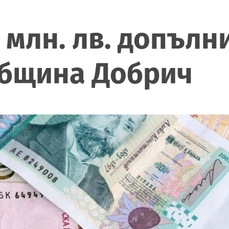
7 млн. лв. допъл
община Добрич