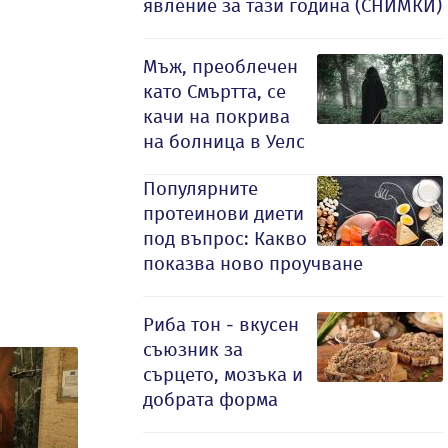
явление за тази година (СНИМКИ)
Мъж, преоблечен
като Смъртта, се
качи на покрива
на болница в Уелс
Популярните
протеинови диети
под въпрос: Какво
показва ново проучване
Риба тон - вкусен
съюзник за
сърцето, мозъка и
добрата форма