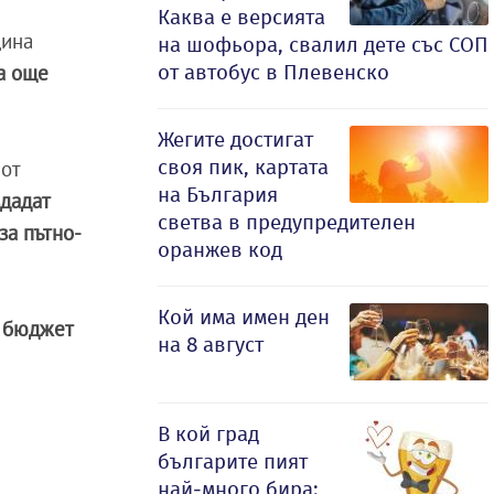
Каква е версията
щина
на шофьора, свалил дете със СОП
от автобус в Плевенско
на още
Жегите достигат
своя пик, картата
 от
на България
здадат
светва в предупредителен
за пътно-
оранжев код
Кой има имен ден
я бюджет
на 8 август
В кой град
българите пият
най-много бира: