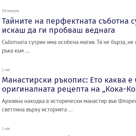
58 минути
Тайните на перфектната съботна с
искаш да ги пробваш веднага
Съботната сутрин има особена магия. Тя не бърза, не 
ръка към ...
1 час
Манастирски ръкопис: Ето каква е
оригиналната рецепта на „Кока-Ко
Архивна находка в исторически манастир във Флоре
светлина върху историята ...
1 час