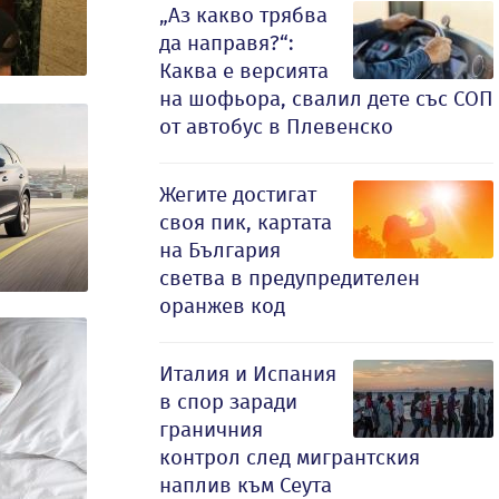
„Аз какво трябва
да направя?“:
Каква е версията
на шофьора, свалил дете със СОП
от автобус в Плевенско
Жегите достигат
своя пик, картата
на България
светва в предупредителен
оранжев код
Италия и Испания
в спор заради
граничния
контрол след мигрантския
наплив към Сеута