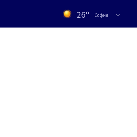
26°
София