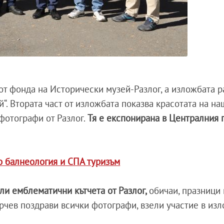
 от фонда на Исторически музей-Разлог, а изложбата р
й“. Втората част от изложбата показва красотата на на
фотографи от Разлог.
Тя е експонирана в Централния 
по балнеология и СПА туризъм
ли емблематични кътчета от Разлог,
обичаи, празници 
рчев поздрави всички фотографи, взели участие в изл