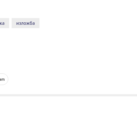
ка
изложба
ram