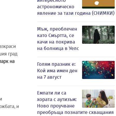
интересното
астрономическо
явление за тази година (СНИМКИ)
Мъж, преоблечен
като Смъртта, се
качи на покрива
азкраси
на болница в Уелс
шия град
парк на
Голям празник е:
Кой има имен ден
на 7 август
Емпати ли са
и
хората с аутизъм:
Ново проучване
ожбата, и
преобръща познатите схващания