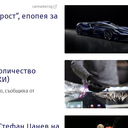
carmarket.bg
орост“, епопея за
количество
КИ)
о, съобщиха от
 Стефан Цанев на