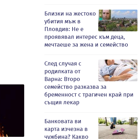
Близки на жестоко
убития мъж в
Пловдив: Не е
проявявал интерес към деца,
мечтаеше за жена и семейство
След случая с
родилката от
Варна: Второ
семейство разказва за
бременност с трагичен край при
същия лекар
Банковата ви
карта изчезна в
чужбина? Какво