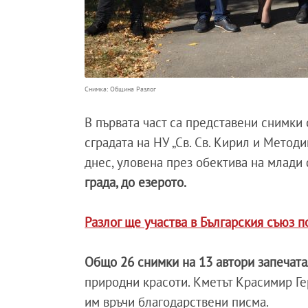
Снимка: Община Разлог
В първата част са представени снимки
сградата на НУ „Св. Св. Кирил и Методи
днес, уловена през обектива на млади 
града, до езерото.
Разлог ще участва в Българския съюз 
Общо 26 снимки на 13 автори запечата
природни красоти. Кметът Красимир Ге
им връчи благодарствени писма.