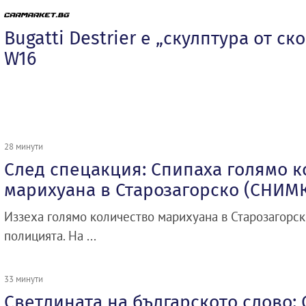
Bugatti Destrier е „скулптура от ск
W16
28 минути
След спецакция: Спипаха голямо 
марихуана в Старозагорско (СНИМ
Иззеха голямо количество марихуана в Старозагорск
полицията. На ...
33 минути
Светлината на българското слово: