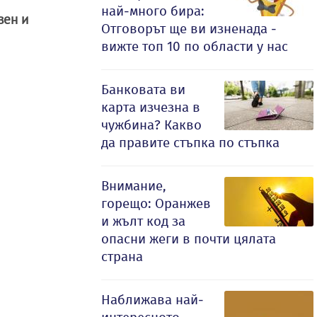
най-много бира:
вен и
Отговорът ще ви изненада -
вижте топ 10 по области у нас
Банковата ви
карта изчезна в
чужбина? Какво
да правите стъпка по стъпка
Внимание,
горещо: Оранжев
и жълт код за
опасни жеги в почти цялата
страна
Наближава най-