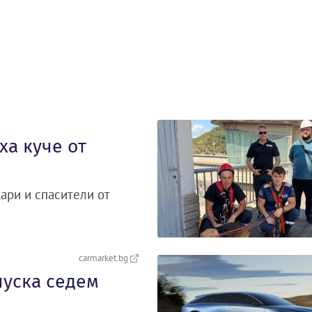
а куче от
ари и спасители от
carmarket.bg
пуска седем