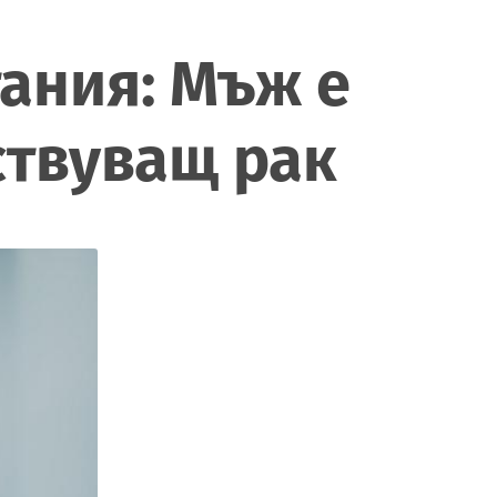
ания: Мъж е
ствуващ рак