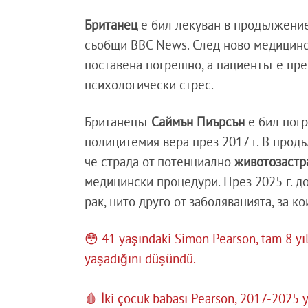
Британец
е бил лекуван в продължение 
съобщи BBC News. След ново медицинск
поставена погрешно, а пациентът е пр
психологически стрес.
Британецът
Саймън Пиърсън
е бил погр
полицитемия вера през 2017 г. В прод
че страда от потенциално
животозастр
медицински процедури. През 2025 г. до
рак, нито друго от заболяванията, за ко
😳 41 yaşındaki Simon Pearson, tam 8 yı
yaşadığını düşündü.
🩸 İki çocuk babası Pearson, 2017-2025 y