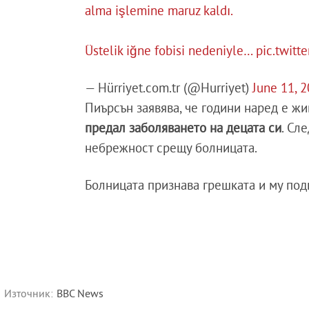
alma işlemine maruz kaldı.
Üstelik iğne fobisi nedeniyle…
pic.twit
— Hürriyet.com.tr (@Hurriyet)
June 11, 
Пиърсън заявява, че години наред е ж
предал заболяването на децата си
. Сл
небрежност срещу болницата.
Болницата признава грешката и му по
Източник:
BBC News