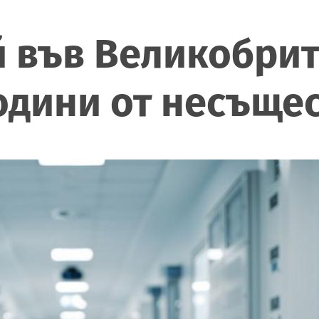
 във Великобрит
одини от несъще