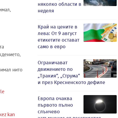
няколко области в
имал,
неделя
Край на цените в
лева: От 9 август
етикетите остават
само в евро
та
ждението,
Ограничават
движението по
 имал нито
„Тракия“, „Струма“
и през Кресненското дефиле
yle
Европа очаква
първото пълно
слънчево
 kez kan