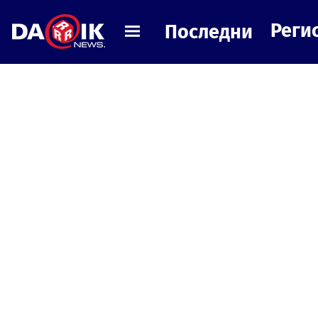
Реги
Последни