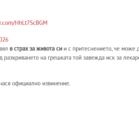
ter.com/HhLt7ScBGM
2026
ивял
в страх за живота си
и с притеснението, че може 
ед разкриването на грешката той завежда иск за лекар
днася официално извинение.