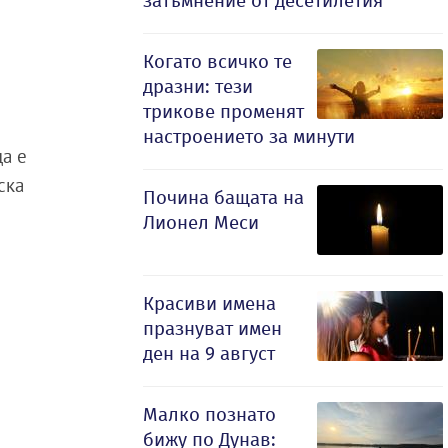
затъмнение от десетилетия
Когато всичко те
дразни: тези
трикове променят
настроението за минути
да е
ска
Почина бащата на
Лионел Меси
Красиви имена
празнуват имен
ден на 9 август
Малко познато
бижу по Дунав: