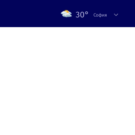
30°
София