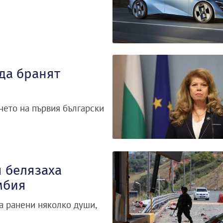
да бранят
ането на първия български
 белязаха
мбия
а ранени няколко души,