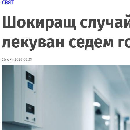
СВЯТ
Шокиращ случай
лекуван седем г
16 юни 2026 06:39