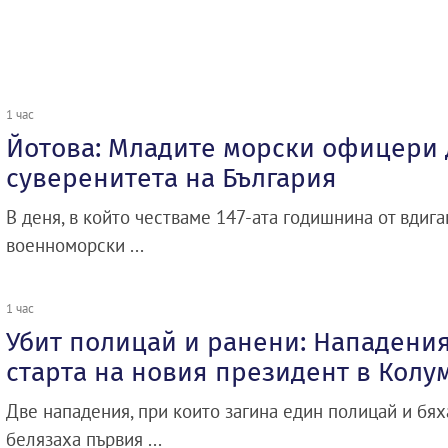
1 час
Йотова: Младите морски офицери 
суверенитета на България
В деня, в който честваме 147-ата годишнина от вдиг
военноморски ...
1 час
Убит полицай и ранени: Нападения
старта на новия президент в Колу
Две нападения, при които загина един полицай и бях
белязаха първия ...