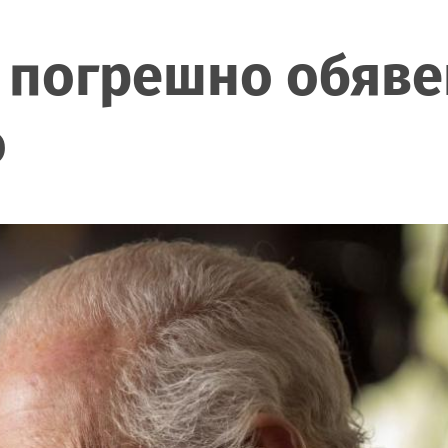
е погрешно обяве
о