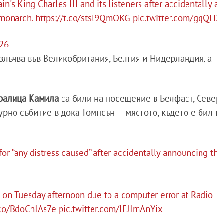
in's King Charles III and its listeners after accidentally
 monarch.
https://t.co/stsl9QmOKG
pic.twitter.com/gq
026
 излъчва във Великобритания, Белгия и Нидерландия, а
кралица Камила
са били на посещение в Белфаст, Севе
урно събитие в дока Томпсън — мястото, където е бил
for “any distress caused” after accidentally announcing t
n Tuesday afternoon due to a computer error at Radio
t.co/BdoChIAs7e
pic.twitter.com/lEJImAnYix