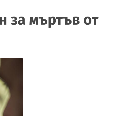
н за мъртъв от