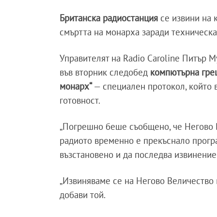
Британска радиостанция
се извини на к
смъртта на монарха заради техническа
Управителят на Radio Caroline Питър 
във вторник следобед
компютърна гре
монарх“
— специален протокол, който 
готовност.
„Погрешно беше съобщено, че Негово В
радиото временно е прекъснало програ
възстановено и да последва извинение
„Извиняваме се на Негово Величество 
добави той.