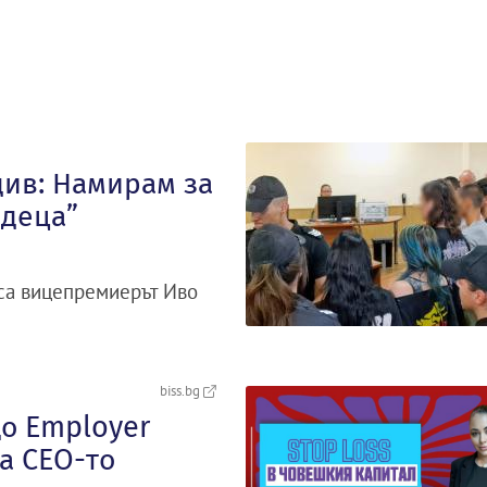
див: Намирам за
„деца”
иса вицепремиерът Иво
biss.bg
що Employer
а CEO-то