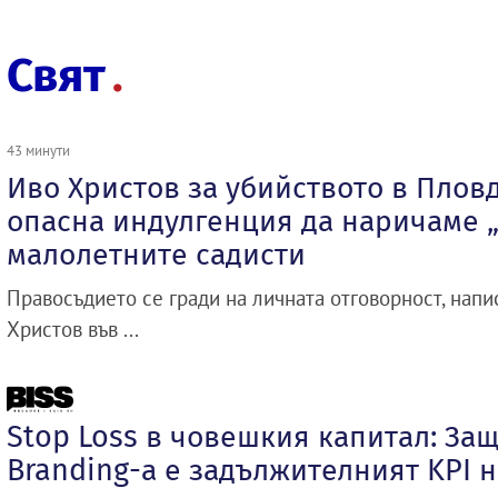
Свят
43 минути
Иво Христов за убийството в Плов
опасна индулгенция да наричаме 
малолетните садисти
Правосъдието се гради на личната отговорност, нап
Христов във ...
Stop Loss в човешкия капитал: За
Branding-а е задължителният KPI н