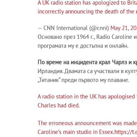
A UK radio station has apologized to Brita
incorrectly announcing the death of the
— CNN International (@cnni)
May 21, 2
Основано през 1964 г., Radio Caroline
програмата му е достъпна и онлайн.
По време на инцидента крал Чарлз и 
Ирландия. Двамата са участвали в култ
„Титаник“ преди първото му плаване.
A radio station in the UK has apologised 
Charles had died.
The erroneous announcement was made o
Caroline’s main studio in Essex.
https://