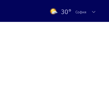
30°
София