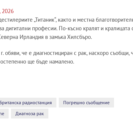
, 2026
естилериите „Титаник“, както и местна благотворител
за дигитални професии. По-късно кралят и кралицата 
Северна Ирландия в замъка Хилсбъро.
. обяви, че е диагностициран с рак, наскоро съобщи, 
постепенно ще бъде намалено.
Британска радиостанция
Погрешно съобщение
ne
Диагноза рак