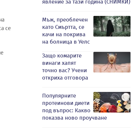
явление за тази година (СНИМКИ)
на
Мъж, преоблечен
като Смъртта, се
са се
качи на покрива
на болница в Уелс
че
Защо комарите
винаги хапят
точно вас? Учени
откриха отговора
Популярните
протеинови диети
под въпрос: Какво
показва ново проучване