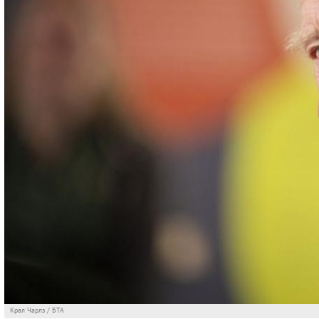
Крал Чарлз / БТА