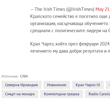
— The Irish Times (@IrishTimes)
May 21
Кралското семейство е посетило още д
организация, насърчаваща обучението 
срещнали с политическите лидери на 
Крал Чарлз, който през февруари 2024 г
лечението му дава добри резултати и 
Източник:
CNN
Северна Ирландия
Извинение
Крал Чарлз III
Смърт на монарх
Компютърна грешка
Radio Caroli