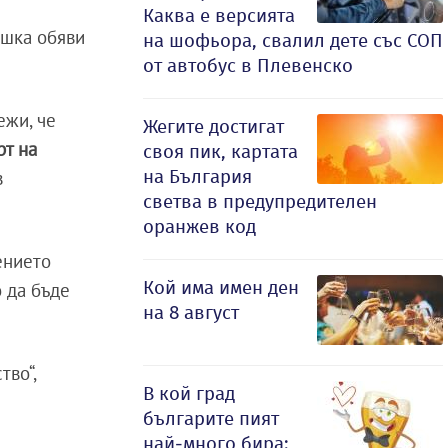
Каква е версията
ешка обяви
на шофьора, свалил дете със СОП
от автобус в Плевенско
ежи, че
Жегите достигат
рт на
своя пик, картата
на България
в
светва в предупредителен
оранжев код
ението
Кой има имен ден
о да бъде
на 8 август
тво“,
В кой град
българите пият
най-много бира: