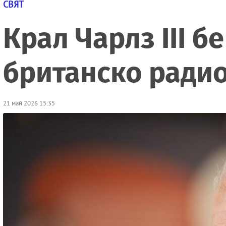
СВЯТ
Крал Чарлз III б
британско ради
21 май 2026 15:35