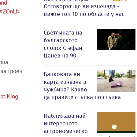
 and
Отговорът ще ви изненада -
QHXZOnLN
вижте топ 10 по области у нас
Светлината на
българското
слово: Стефан
Цанев на 90
рна
 построен
Банковата ви
карта изчезна в
чужбина? Какво
hat King
да правите стъпка по стъпка
Наближава най-
интересното
астрономическо