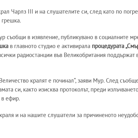
рал Чарлз III и на слушателите си, след като по погр
 грешка.
Мур съобщи в изявление, публикувано в социалните мр
шка
в главното студио е активирала
процедурата „Смъ
всички радиостанции във Великобритания поддържат 
еличество кралят е починал“, заяви Мур. След съобщ
мата си, както изисква протоколът, преди излъчванет
 в ефир.
краля и на нашите слушатели за причиненото неудобс