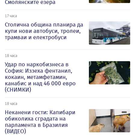
Смолянските езера
17 часа
Столична община планира да
купи нови автобуси, тролеи,
трамваи и електробуси
18 часа
Удар по наркобизнеса в
София: Иззеха фентанил,
кокаин, метамфетамин,
канабис и над 46 000 евро
(СНИМКИ)
18 часа
Неканени гости: Капибари
обиколиха сградата на
парламента в Бразилия
(ВИДЕО)