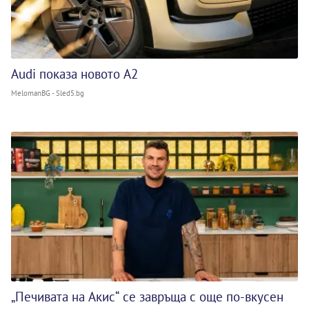
Audi показа новото A2
MelomanBG - Sled5.bg
„Печивата на Акис“ се завръща с още по-вкусен