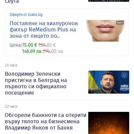
Сеута
Оферта от Grabo.bg
Поставяне на хиалуронов
филър ReMedium Plus на
зона от лицето по..
Цена:
75.00 €
138.05 €
146.69 лв
270.00 лв
11 часа
Володимир Зеленски
пристигна в Белград на
първото си официално
посещение
12 часа
Обгорели банкноти са открити
върху тялото на бизнесмена
Владимир Янков от Банкя