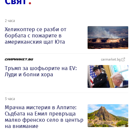
Свят
2 часа
Хеликоптер се разби от
борбата с пожарите в
американския щат Юта
carmarket.bg
Тръмп за шофьорите на EV:
Луди и болни хора
3 часа
Мрачна мистерия в Алпите:
Съдбата на Емил превръща
малко френско село в център
на внимание