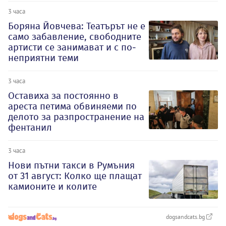
3 часа
Боряна Йовчева: Театърът не е
само забавление, свободните
артисти се занимават и с по-
неприятни теми
3 часа
Оставиха за постоянно в
ареста петима обвиняеми по
делото за разпространение на
фентанил
3 часа
Нови пътни такси в Румъния
от 31 август: Колко ще плащат
камионите и колите
dogsandcats.bg