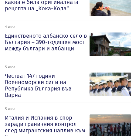
каква е била оригиналната
рецепта на „Кока-Кола“
4 часа
Единственото албанско село в
България – 390-годишен мост
между българи и албанци
5 часа
Честват 147 години
Военноморски сили на
Република България във
Варна
5 часа
Италия и Испания в спор
заради граничния контрол
след мигрантския наплив към