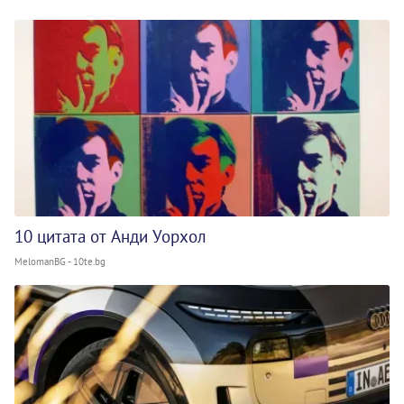
10 цитата от Анди Уорхол
MelomanBG - 10te.bg