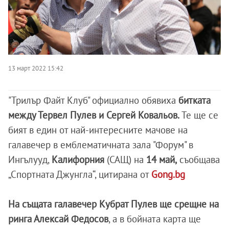
13 март 2022 15:42
"Трилър Файт Клуб" официално обявиха
битката
между Тервел Пулев и Сергей Ковальов.
Те ще се
бият в един от най-интересните мачове на
галавечер в емблематичната зала "Форум" в
Ингълууд,
Калифорния
(САЩ) на
14 май,
съобщава
„Спортната Джунгла“, цитирана от
Gong.bg
На същата галавечер Кубрат Пулев ще срещне на
ринга Алексай Федосов
, а в бойната карта ще