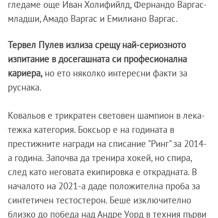
гледаме още Иван Холифийлд, Фернандо Варгас-
младши, Амадо Варгас и Емилиано Варгас.
Тервел Пулев излиза срещу най-сериозното
изпитание в досегашната си професионална
кариера,
но ето няколко интересни факти за
руснака.
Ковальов е трикратен световен шампион в лека-
тежка категория. Боксьор е на годината в
престижните награди на списание "Ринг" за 2014-
а година. Започва да тренира хокей, но спира,
след като неговата екипировка е открадната. В
началото на 2021-а даде положителна проба за
синтетичен тестостерон. Беше изключително
близко до победа над Андре Уорд в техния първи