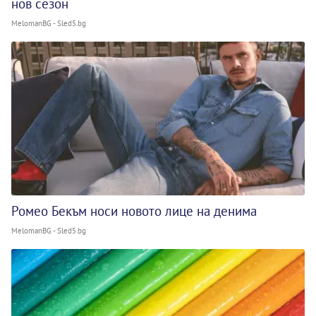
нов сезон
MelomanBG - Sled5.bg
Ромео Бекъм носи новото лице на денима
MelomanBG - Sled5.bg