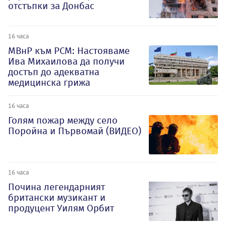
отстъпки за Донбас
16 часа
МВнР към РСМ: Настояваме
Ива Михаилова да получи
достъп до адекватна
медицинска грижа
16 часа
Голям пожар между село
Поройна и Първомай (ВИДЕО)
16 часа
Почина легендарният
британски музикант и
продуцент Уилям Орбит