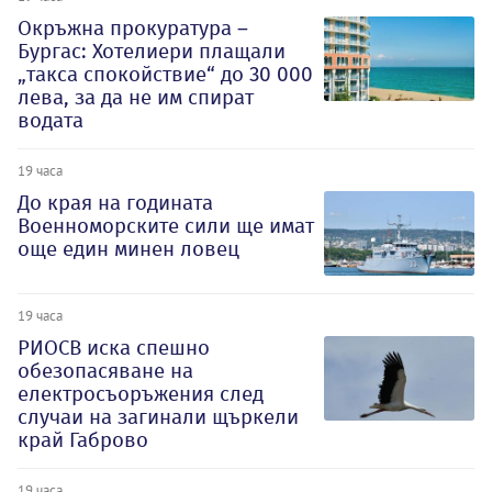
Окръжна прокуратура –
Бургас: Хотелиери плащали
„такса спокойствие“ до 30 000
лева, за да не им спират
водата
19 часа
До края на годината
Военноморските сили ще имат
още един минен ловец
19 часа
РИОСВ иска спешно
обезопасяване на
електросъоръжения след
случаи на загинали щъркели
край Габрово
19 часа