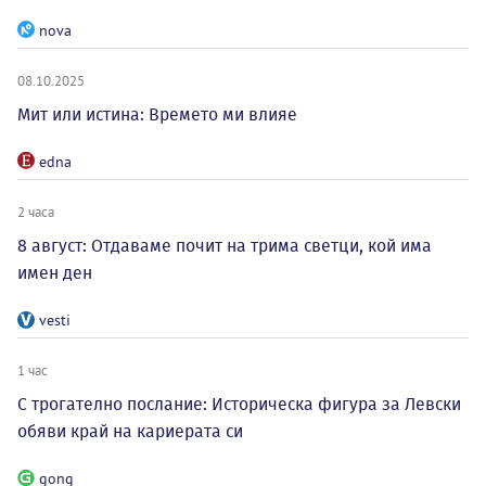
nova
08.10.2025
Мит или истина: Времето ми влияе
edna
2 часа
8 август: Отдаваме почит на трима светци, кой има
имен ден
vesti
1 час
С трогателно послание: Историческа фигура за Левски
обяви край на кариерата си
gong