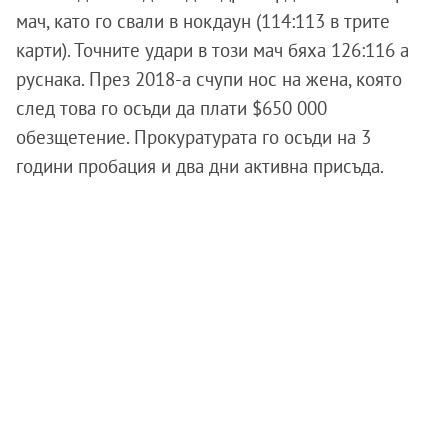
мач, като го свали в нокдаун (114:113 в трите
карти). Точните удари в този мач бяха 126:116 а
руснака. През 2018-а счупи нос на жена, която
след това го осъди да плати $650 000
обезщетение. Прокуратурата го осъди на 3
години пробация и два дни активна присъда.