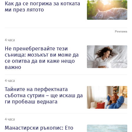
Как да се погрижа за котката
ми през лятото
4 часа
Не пренебрегвайте тези
сънища: мозъкът ви може да
се опитва да ви каже нещо
важно
4 часа
Тайните на перфектната
съботна сутрин – ще искаш да
ги пробваш веднага
4 часа
Манастирски ръкопис: Ето