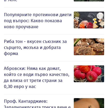
Популярните протеинови диети
под въпрос: Какво показва
ново проучване
Риба тон - вкусен съюзник за
сърцето, мозъка и добрата
форма
Абровски: Няма как домат,
който се води първо качество,
да влиза от трети страни за
0,30 евро у нас
Проф. Кантарджиев:
Западнонилската треска вече е