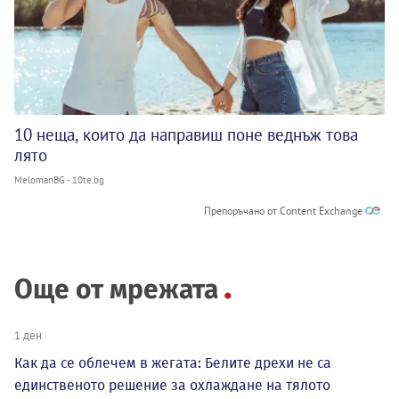
10 неща, които да направиш поне веднъж това
лято
MelomanBG - 10te.bg
Препоръчано от Content Exchange
Още от мрежата
1 ден
Как да се облечем в жегата: Белите дрехи не са
единственото решение за охлаждане на тялото