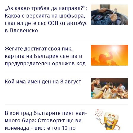
„Аз какво трябва да направя?“:
Каква е версията на шофьора,
свалил дете със СОП от автобус
в Плевенско
Жегите достигат своя пик,
картата на България светва в
предупредителен оранжев код
Кой има имен ден на 8 август
В кой град българите пият най-
много бира: Отговорът ще ви
изненада - вижте топ 10 по