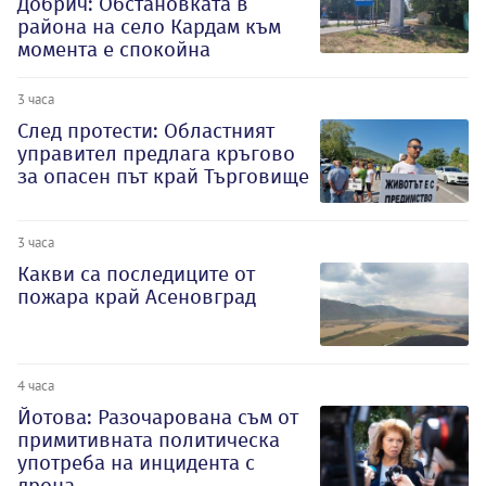
Добрич: Обстановката в
района на село Кардам към
момента е спокойна
3 часа
След протести: Областният
управител предлага кръгово
за опасен път край Търговище
3 часа
Какви са последиците от
пожара край Асеновград
4 часа
Йотова: Разочарована съм от
примитивната политическа
употреба на инцидента с
дрона