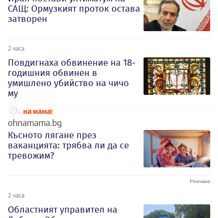
САЩ: Ормузкият проток остава
затворен
2 часа
Повдигнаха обвинение на 18-
годишния обвинен в
умишлено убийство на чичо
му
ohnamama.bg
Късното лягане през
ваканцията: трябва ли да се
тревожим?
2 часа
Oбластният управител на