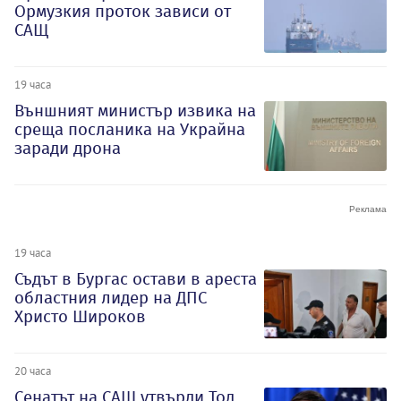
Ормузкия проток зависи от
САЩ
19 часа
Външният министър извика на
среща посланика на Украйна
заради дрона
19 часа
Съдът в Бургас остави в ареста
областния лидер на ДПС
Христо Широков
20 часа
Сенатът на САЩ утвърди Тод