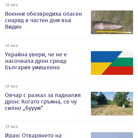
18 часа
Военни обезвредиха опасен
снаряд в частен дом във
Видин
18 часа
Украйна увери, че не е
насочвала дрон срещу
България умишлено
18 часа
Овчар с разказ за падналия
дрон: Когато гръмна, се чу
силно „бууум“
19 часа
Иран: Отварянето на