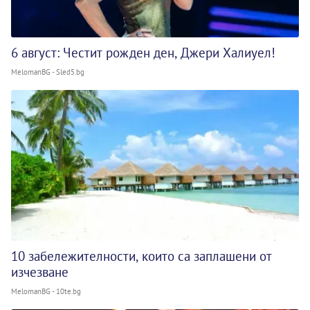
6 август: Честит рожден ден, Джери Халиуел!
MelomanBG - Sled5.bg
10 забележителности, които са заплашени от
изчезване
MelomanBG - 10te.bg