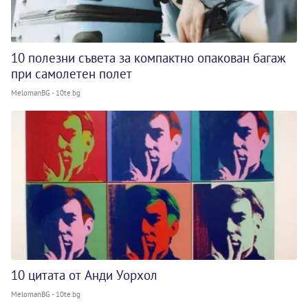
10 полезни съвета за компактно опакован багаж
при самолетен полет
MelomanBG - 10te.bg
10 цитата от Анди Уорхол
MelomanBG - 10te.bg