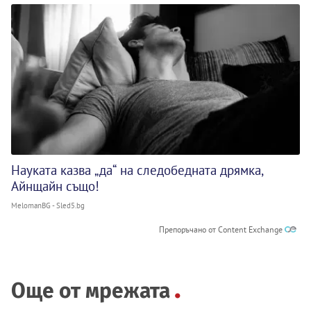
Науката казва „да“ на следобедната дрямка,
Айнщайн също!
MelomanBG - Sled5.bg
Препоръчано от Content Exchange
Още от мрежата