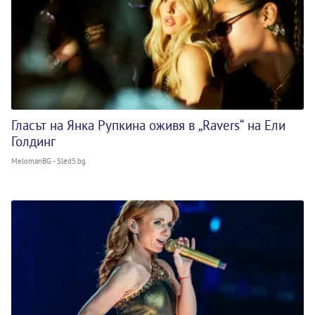
Гласът на Янка Рупкина оживя в „Ravers“ на Ели
Голдинг
MelomanBG - Sled5.bg