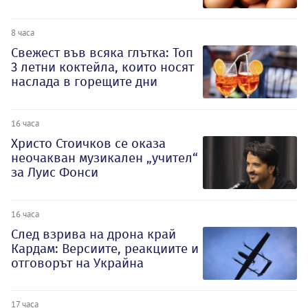
8 часа
Свежест във всяка глътка: Топ
3 летни коктейла, които носят
наслада в горещите дни
16 часа
Христо Стоичков се оказа
неочакван музикален „учител“
за Луис Фонси
16 часа
След взрива на дрона край
Кардам: Версиите, реакциите и
отговорът на Украйна
17 часа