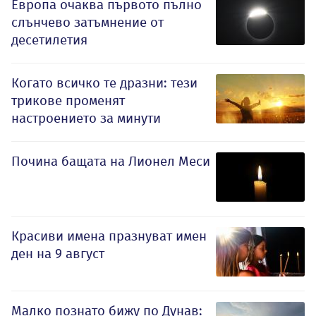
Европа очаква първото пълно
слънчево затъмнение от
десетилетия
Когато всичко те дразни: тези
трикове променят
настроението за минути
Почина бащата на Лионел Меси
Красиви имена празнуват имен
ден на 9 август
Малко познато бижу по Дунав: