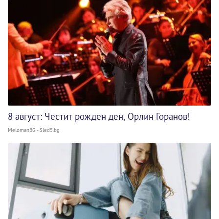
8 август: Честит рожден ден, Орлин Горанов!
MelomanBG - Sled5.bg