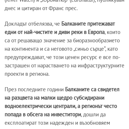
днес и цитиран от Франс прес.
Докладът отбелязва, че
Балканите притежават
едни от най-чистите и диви реки в Европа
, които
са от решаващо значение за биоразнообразието
на континента и са неговото „синьо сърце“, като
предупреждават, че този ценен ресурс е все по-
застрашен от нарастването на инфраструктурните
проекти в региона.
През последните години
Балканите са свидетел
на разцвета на малки щедро субсидирани
водноелектрически централи, а регионът често
попада в обсега на инвеститори
, дошли да
експлоатират този надежден и възобновяем