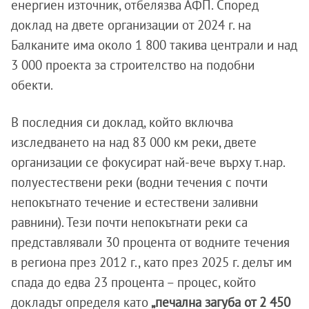
енергиен източник, отбелязва АФП. Според
доклад на двете организации от 2024 г. на
Балканите има около 1 800 такива централи и над
3 000 проекта за строителство на подобни
обекти.
В последния си доклад, който включва
изследването на над 83 000 км реки, двете
организации се фокусират най-вече върху т.нар.
полуестествени реки (водни течения с почти
непокътнато течение и естествени заливни
равнини). Тези почти непокътнати реки са
представлявали 30 процента от водните течения
в региона през 2012 г., като през 2025 г. делът им
спада до едва 23 процента – процес, който
докладът определя като
„печална загуба от 2 450