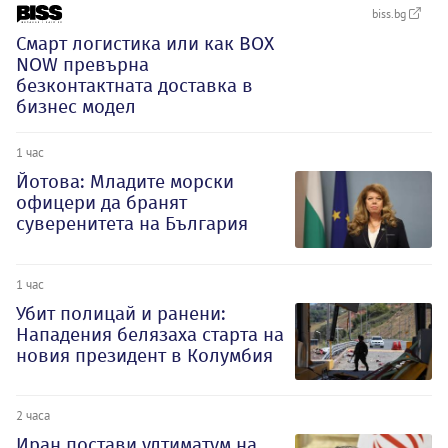
biss.bg
Смарт логистика или как BOX
NOW превърна
безконтактната доставка в
бизнес модел
1 час
Йотова: Младите морски
офицери да бранят
суверенитета на България
1 час
Убит полицай и ранени:
Нападения белязаха старта на
новия президент в Колумбия
2 часа
Иран постави ултиматум на