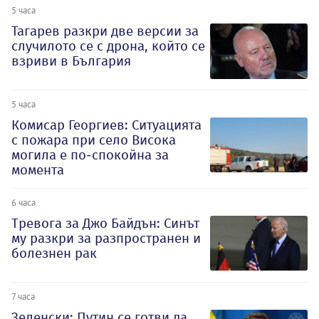
5 часа
Тагарев разкри две версии за
случилото се с дрона, който се
взриви в България
5 часа
Комисар Георгиев: Ситуацията
с пожара при село Висока
могила е по-спокойна за
момента
6 часа
Тревога за Джо Байдън: Синът
му разкри за разпространен и
болезнен рак
7 часа
Зеленски: Путин се готви да