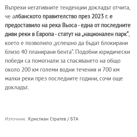
Въпреки негативните тенденции докладът отчита,
че а
лбанското правителство през 2023 г. е
предоставило на река Вьоса - една от последните
диви реки в Европа - статут на „национален парк“
,
което е позволило „успешно да бъдат блокирани
близо 40 планирани бента“. Подобни юридически
победи са помогнали за спасяването на общо
около 200 км големи водни течения и 700 км
малки реки през последните години, сочи още
докладът.
Източник:
Кристиан Стратев / БТА