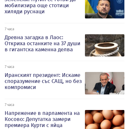
мобилизира още стотици
хиляди руснаци
7 часа
Древна загадка в Лаос:
Откриха останките на 37 души
в гигантска каменна делва
7 часа
Иранският президент: Искаме
споразумение със САЩ, но без
компромиси
7 часа
Напрежение в парламента на
Косово: Депутатка замери
премиера Курти с яйца