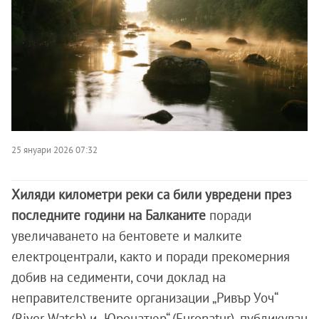
25 януари 2026 07:32
Хиляди километри реки са били увредени през
последните години на Балканите
поради
увеличаването на бентовете и малките
електроцентрали, както и поради прекомерния
добив на седименти, сочи доклад на
неправителствените организации „Ривър Уоч“
(River Watch) и „Юронатюр“ (Euronatur), публикуван