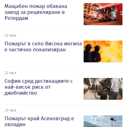
Мащабен пожар обхвана
завод за рециклиране в
Ротердам
22 часа
Пожарът в село Висока могила
е частично локализиран
22 часа
София сред дестинациите с
най-висок риск от
джебчийство
23 часа
Пожарът край Асеновград е
овладян