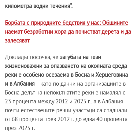
километра водни течения“.
Борбата с природните бедствия у нас: Общините
наемат безработни хора да почистват дерета и да
залесяват
Докладът посочва, че
загубата на тези
жизненоважни за опазването на околната среда
реки е особено осезаема в Босна и Херцеговина
и в Албания
– като по данни на организациите в
Босна делът на непокътнатите реки е намалял с
23 процента между 2012 и 2025 г., а в Албания
почти естествените речни участъци са спаднали
от 68 процента през 2012 г. до едва 40 процента
през 2025 г.