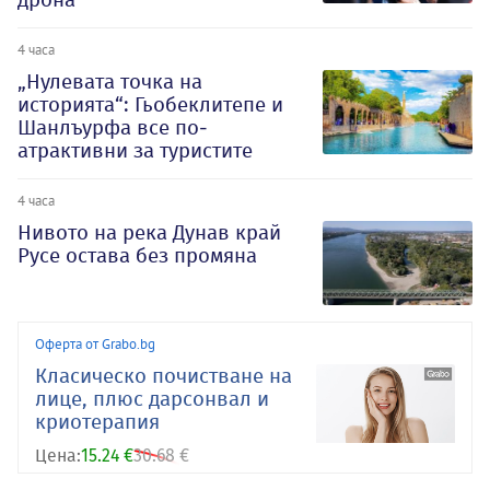
4 часа
„Нулевата точка на
историята“: Гьобеклитепе и
Шанлъурфа все по-
атрактивни за туристите
4 часа
Нивото на река Дунав край
Русе остава без промяна
Оферта от Grabo.bg
Класическо почистване на
лице, плюс дарсонвал и
криотерапия
Цена:
15.24 €
30.68 €