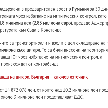
задържани в предварителен арест
в
Румъния
за 30 дн
траната чрез избягване на митническия контрол, като
4,8 милиона леи (2,83 милиона евро)
, предаде Аджерп
ратурата към Съда в Констанца.
ите са транспортирали и взели с цел складиране на 
милиона къса цигари
. Те са били внесени на територия
танца-Юг
чрез избягване на митническия контрол, а
е произхождат от контрабанда.
анда на цигари, България – ключов източник
т 14 872 078 леи, от които над 10,2 милиона леи пре
а около 3 милиона леи представляват ДДС.