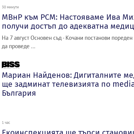
30 минути
МВнР към РСМ: Настояваме Ива Ми
получи достъп до адекватна меди
На 7 август Основен съд - Кочани постанови пореден
да проведе ...
Мариан Найденов: Дигиталните ме
ще задминат телевизията по media
България
1 час
Екоинспекцията ще търси станови