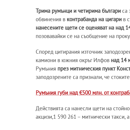
Трима румънци и четирима българи
са 
обвинения в
контрабанда на цигари
в с
нанесените щети се оценяват на над 1
позовавайки се на съобщение на проку
Според цитирания източник заподозрен
камиони в южния окръг Илфов
над 14 
Румъния
през митническия пункт Конс
заподозрените са признали, че стокит
Румъния губи над €500 млн. от контраб
Действията са нанесли щети на стойнос
акцизи,1 590 261 – митнически такси, 