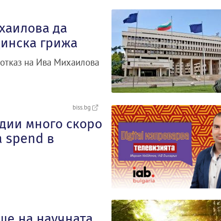
хаилова да
цинска грижа
 отказ на Ива Михаилова
biss.bg
дии много скоро
 spend в
ще на научната