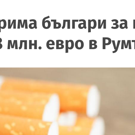
рима българи за
8 млн. евро в Ру