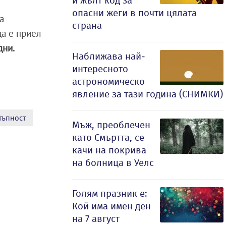
и жълт код за
опасни жеги в почти цялата
а
страна
ца е приел
дни.
Наближава най-
интересното
астрономическо
явление за тази година (СНИМКИ)
тъпност
Мъж, преоблечен
като Смъртта, се
качи на покрива
на болница в Уелс
Голям празник е:
Кой има имен ден
на 7 август