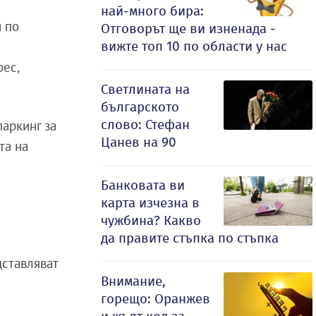
най-много бира:
и по
Отговорът ще ви изненада -
вижте топ 10 по области у нас
рес,
Светлината на
българското
слово: Стефан
паркинг за
Цанев на 90
та на
Банковата ви
карта изчезна в
чужбина? Какво
да правите стъпка по стъпка
дставляват
Внимание,
горещо: Оранжев