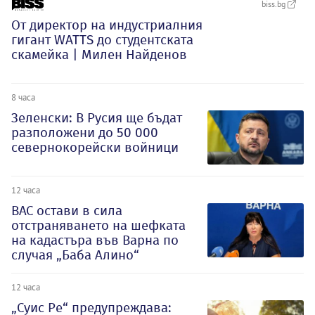
biss.bg
От директор на индустриалния
гигант WATTS до студентската
скамейка | Милен Найденов
8 часа
Зеленски: В Русия ще бъдат
разположени до 50 000
севернокорейски войници
12 часа
ВАС остави в сила
отстраняването на шефката
на кадастъра във Варна по
случая „Баба Алино“
12 часа
„Суис Ре“ предупреждава: