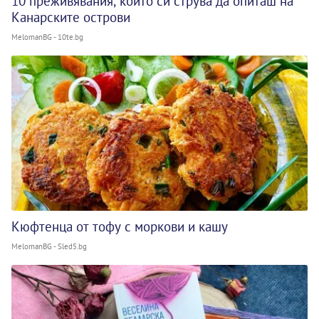
10 преживявания, които си струва да опиташ на
Канарските острови
MelomanBG - 10te.bg
Кюфтенца от тофу с моркови и кашу
MelomanBG - Sled5.bg