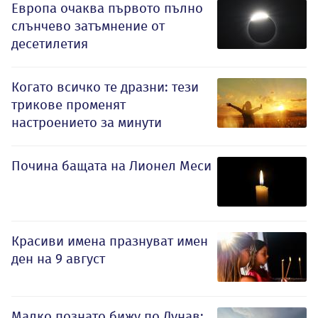
Европа очаква първото пълно
слънчево затъмнение от
десетилетия
Когато всичко те дразни: тези
трикове променят
настроението за минути
Почина бащата на Лионел Меси
Красиви имена празнуват имен
ден на 9 август
Малко познато бижу по Дунав: