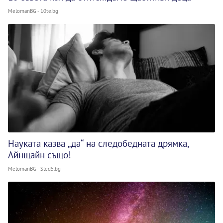
MelomanBG - 10te.bg
Науката казва „да“ на следобедната дрямка,
Айнщайн също!
MelomanBG - Sled5.bg