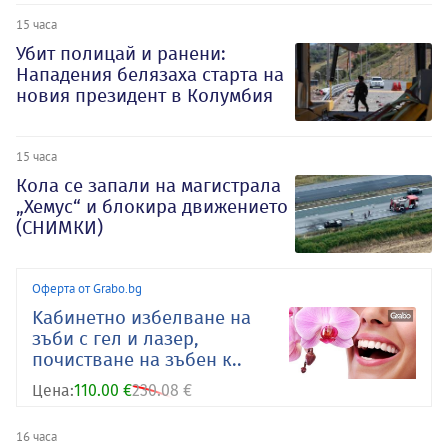
15 часа
Убит полицай и ранени:
Нападения белязаха старта на
новия президент в Колумбия
15 часа
Кола се запали на магистрала
„Хемус“ и блокира движението
(СНИМКИ)
Оферта от Grabo.bg
Kабинетно избелване на
зъби с гел и лазер,
почистване на зъбен к..
Цена:
110.00 €
230.08 €
16 часа