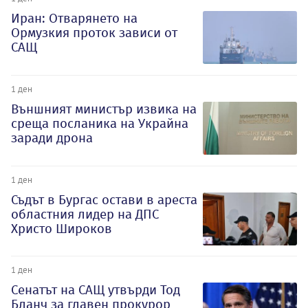
Иран: Отварянето на
Ормузкия проток зависи от
САЩ
1 ден
Външният министър извика на
среща посланика на Украйна
заради дрона
1 ден
Съдът в Бургас остави в ареста
областния лидер на ДПС
Христо Широков
1 ден
Сенатът на САЩ утвърди Тод
Бланч за главен прокурор