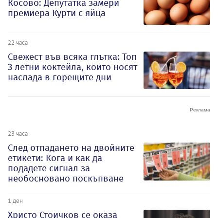
Косово: Депутатка замери
премиера Курти с яйца
22 часа
Свежест във всяка глътка: Топ
3 летни коктейла, които носят
наслада в горещите дни
23 часа
След отпадането на двойните
етикети: Кога и как да
подадете сигнал за
необосновано поскъпване
1 ден
Христо Стоичков се оказа