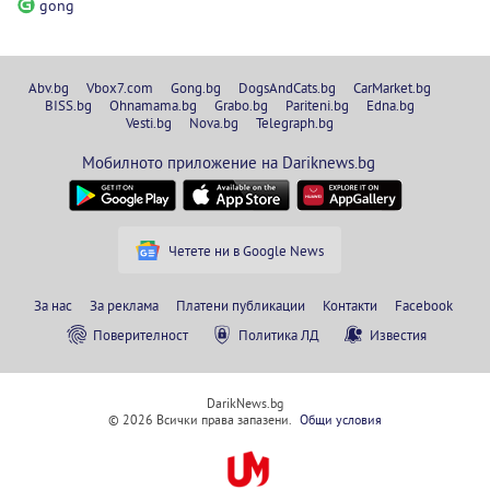
gong
Abv.bg
Vbox7.com
Gong.bg
DogsAndCats.bg
CarMarket.bg
BISS.bg
Ohnamama.bg
Grabo.bg
Pariteni.bg
Edna.bg
Vesti.bg
Nova.bg
Telegraph.bg
Мобилното приложение на Dariknews.bg
Четете ни в Google News
За нас
За реклама
Платени публикации
Контакти
Facebook
Поверителност
Политика ЛД
Известия
DarikNews.bg
© 2026 Всички права запазени.
Общи условия