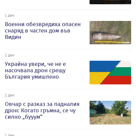
1 ден
Военни обезвредиха опасен
снаряд в частен дом във
Видин
1 ден
Украйна увери, че не е
насочвала дрон срещу
България умишлено
1 ден
Овчар с разказ за падналия
дрон: Когато гръмна, се чу
силно „бууум“
1 ден