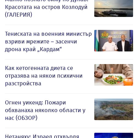
Красотата на остров Козлодуй
(ГАЛЕРИЯ)
Тениската на военния министър
взриви мрежите – засенчи
дрона край „Кардам“
Как кетогенната диета се
отразява на някои психични
разстройства
Огнен уикенд: Пожари
обхванаха няколко области у
нас (ОБЗОР)
Нетаняху: Израел отхвърля