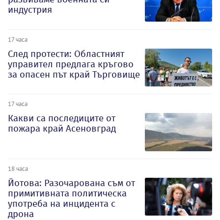
индустрия
17 часа
След протести: Областният
управител предлага кръгово
за опасен път край Търговище
17 часа
Какви са последиците от
пожара край Асеновград
18 часа
Йотова: Разочарована съм от
примитивната политическа
употреба на инцидента с
дрона