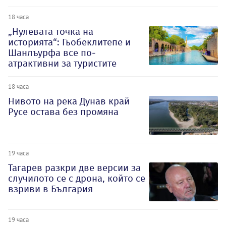
18 часа
„Нулевата точка на
историята“: Гьобеклитепе и
Шанлъурфа все по-
атрактивни за туристите
18 часа
Нивото на река Дунав край
Русе остава без промяна
19 часа
Тагарев разкри две версии за
случилото се с дрона, който се
взриви в България
19 часа