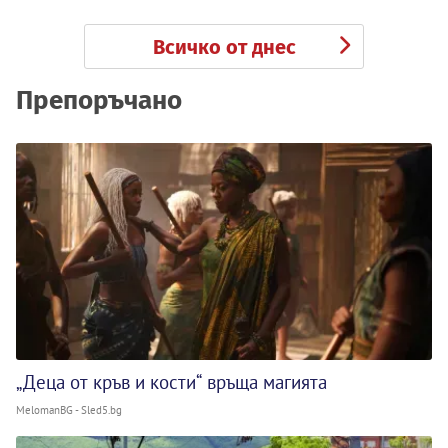
Всичко от днес
Препоръчано
„Деца от кръв и кости“ връща магията
MelomanBG - Sled5.bg