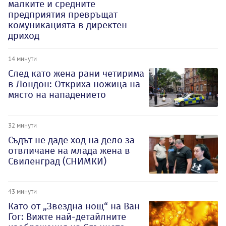
малките и средните
предприятия превръщат
комуникацията в директен
дриход
14 минути
След като жена рани четирима
в Лондон: Откриха ножица на
място на нападението
32 минути
Съдът не даде ход на дело за
отвличане на млада жена в
Свиленград (СНИМКИ)
43 минути
Като от „Звездна нощ“ на Ван
Гог: Вижте най-детайлните