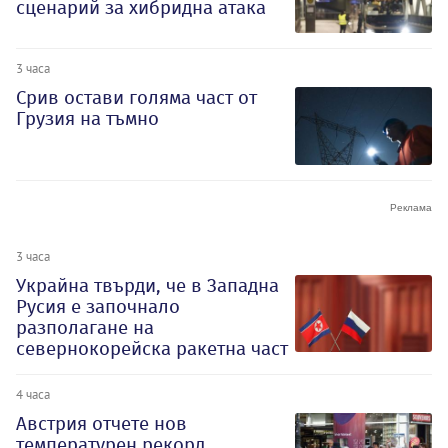
сценарий за хибридна атака
3 часа
Срив остави голяма част от
Грузия на тъмно
3 часа
Украйна твърди, че в Западна
Русия е започнало
разполагане на
севернокорейска ракетна част
4 часа
Австрия отчете нов
температурен рекорд