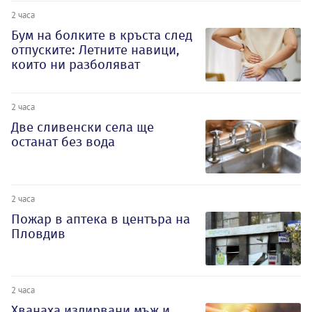
2 часа
Бум на болките в кръста след
отпуските: Летните навици,
които ни разболяват
2 часа
Две сливенски села ще
останат без вода
2 часа
Пожар в аптека в центъра на
Пловдив
2 часа
Хванаха издирвани мъж и