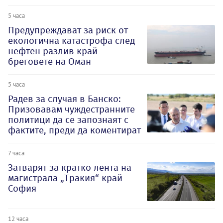
5 часа
Предупреждават за риск от
екологична катастрофа след
нефтен разлив край
бреговете на Оман
5 часа
Радев за случая в Банско:
Призовавам чуждестранните
политици да се запознаят с
фактите, преди да коментират
7 часа
Затварят за кратко лента на
магистрала „Тракия“ край
София
12 часа