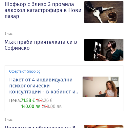
Шофьор с близо 3 промила
алкохол катастрофира в Нови
пазар
1 час
Мъж преби приятелката си в
Софийско
Оферта от Grabo.bg
Пакет от 4 индивидуални
психологически
консултации - в кабинет и..
Цена:
71.58 €
102.26 €
140.00 лв
200.00 лв
1 час
Повдигнаха обвинения на 8