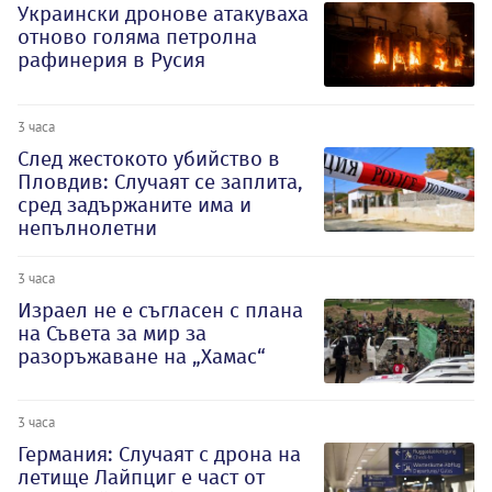
Украински дронове атакуваха
отново голяма петролна
рафинерия в Русия
3 часа
След жестокото убийство в
Пловдив: Случаят се заплита,
сред задържаните има и
непълнолетни
3 часа
Израел не е съгласен с плана
на Съвета за мир за
разоръжаване на „Хамас“
3 часа
Германия: Случаят с дрона на
летище Лайпциг е част от