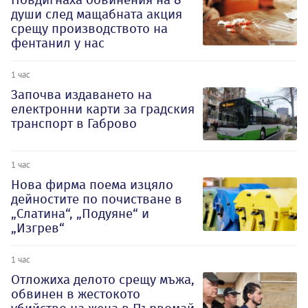
души след мащабната акция
срещу производството на
фентанил у нас
1 час
Започва издаването на
електронни карти за градския
транспорт в Габрово
1 час
Нова фирма поема изцяло
дейностите по почистване в
„Слатина“, „Подуяне“ и
„Изгрев“
1 час
Отложиха делото срещу мъжа,
обвинен в жестокото