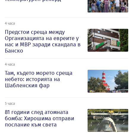
4 часа
Предстои среща между
Организацията на евреите у
нас и МВР заради скандала в
Банско
4 часа
Там, където морето среща
небето: историята на
Шабленския фар
5 часа
81 години след атомната
бомба: Хирошима отправи
послание към света