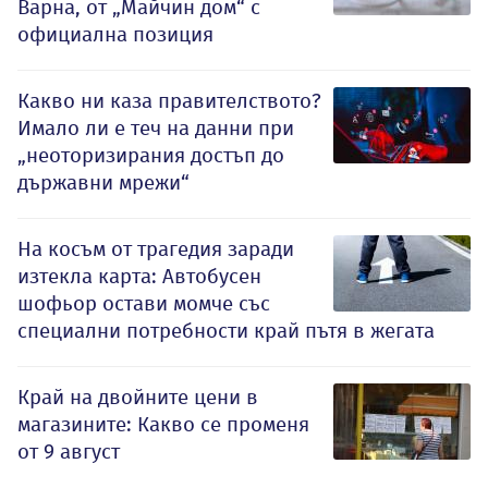
Варна, от „Майчин дом“ с
официална позиция
Какво ни каза правителството?
Имало ли е теч на данни при
„неоторизирания достъп до
държавни мрежи“
На косъм от трагедия заради
изтекла карта: Автобусен
шофьор остави момче със
специални потребности край пътя в жегата
Край на двойните цени в
магазините: Какво се променя
от 9 август