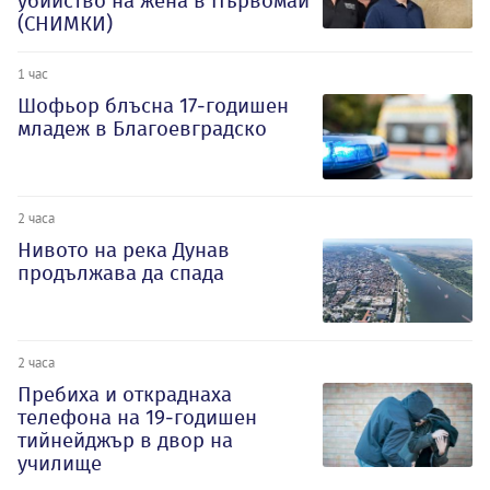
убийство на жена в Първомай
(СНИМКИ)
1 час
Шофьор блъсна 17-годишен
младеж в Благоевградско
2 часа
Нивото на река Дунав
продължава да спада
2 часа
Пребиха и откраднаха
телефона на 19-годишен
тийнейджър в двор на
училище