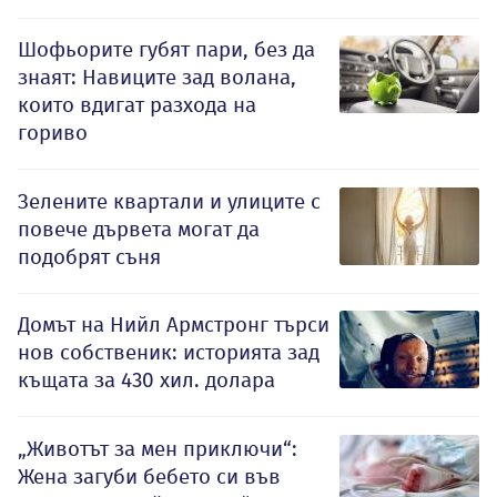
Шофьорите губят пари, без да
знаят: Навиците зад волана,
които вдигат разхода на
гориво
Зелените квартали и улиците с
повече дървета могат да
подобрят съня
Домът на Нийл Армстронг търси
нов собственик: историята зад
къщата за 430 хил. долара
„Животът за мен приключи“:
Жена загуби бебето си във