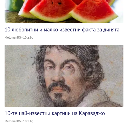
10 любопитни и малко известни факта за динята
MelomanBG - 10te.bg
10-те най-известни картини на Караваджо
MelomanBG - 10te.bg