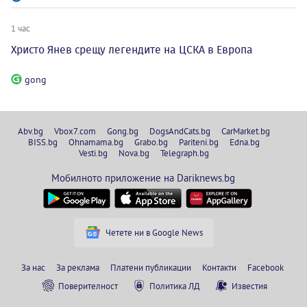
1 час
Христо Янев срещу легендите на ЦСКА в Европа
gong
Abv.bg
Vbox7.com
Gong.bg
DogsAndCats.bg
CarMarket.bg
BISS.bg
Ohnamama.bg
Grabo.bg
Pariteni.bg
Edna.bg
Vesti.bg
Nova.bg
Telegraph.bg
Мобилното приложение на Dariknews.bg
Четете ни в Google News
За нас
За реклама
Платени публикации
Контакти
Facebook
Поверителност
Политика ЛД
Известия