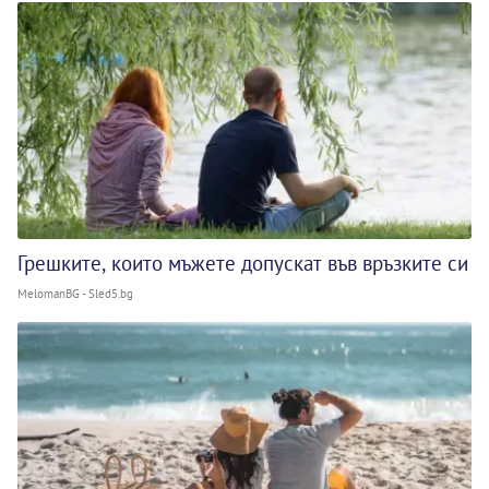
Грешките, които мъжете допускат във връзките си
MelomanBG - Sled5.bg