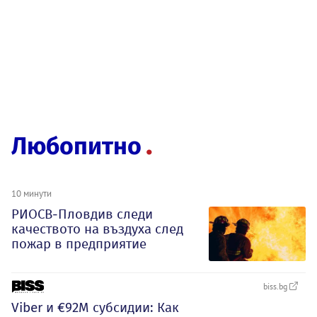
Любопитно
10 минути
РИОСВ-Пловдив следи
качеството на въздуха след
пожар в предприятие
biss.bg
Viber и €92М субсидии: Как