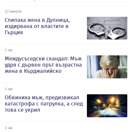
52 минути
Спипаха жена в Дупница,
издирвана от властите в
Гърция
1 час
Междусъседски скандал: Мъж
удря с дървен прът възрастна
жена в Кърджалийско
1 час
Обвиниха мъж, предизвикал
катастрофа с патрулка, а след
това се укрил
1 час