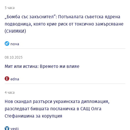
5 часа
„Бомба със закъснител“: Потъналата съветска ядрена
подводница, която крие риск от токсично замърсяване
(СНИМКИ)
nova
08.10.2025
Мит или истина: Времето ми влияе
edna
4 часа
Нов скандал разтърси украинската дипломация,
разследват бившата посланичка в САЩ Олга
Стефанишина за корупция
vesti