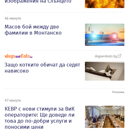
изображения на Слънцето
46 минути
Масов бой между две
фамилии в Монтанско
dogsandcats.bg
Защо котките обичат да седят
нависоко
47 минути
КЕВР с нови стимули за ВиК
операторите: Ще доведе ли
това до по-добри услуги и
поносими цени