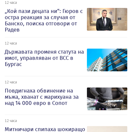
12 часа
„Кой пази децата ни“: Гюров с
остра реакция за случая от
Банско, поиска отговори от
Радев
12 часа
Държавата променя статута на
имот, управляван от ВСС в
Бургас
12 часа
Повдигнаха обвинение на
мъжа, хванат с марихуана за
над 14 000 евро в Сопот
12 часа
Митничари спипаха шокиращо