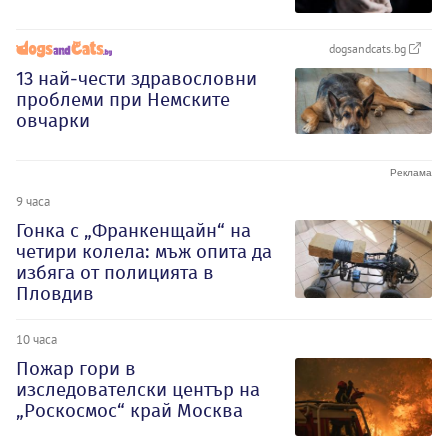
dogsandcats.bg
13 най-чести здравословни
проблеми при Немските
овчарки
9 часа
Гонка с „Франкенщайн“ на
четири колела: мъж опита да
избяга от полицията в
Пловдив
10 часа
Пожар гори в
изследователски център на
„Роскосмос“ край Москва