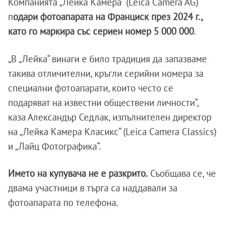
Компанията „Лейка Камера“ (Leica Camera AG)
п
одари фотоапарата на Франциск през 2024 г.,
като го маркира със сериен номер 5 000 000
.
„В „Лейка“ винаги е било традиция да запазваме
такива отличителни, кръгли серийни номера за
специални фотоапарати, които често се
подаряват на известни обществени личности“,
каза Александър Седлак, изпълнителен директор
на „Лейка Камера Класикс“ (Leica Camera Classics)
и „Лайц Фотографика“.
Името на купувача не е разкрито.
Съобщава се, че
двама участници в търга са наддавали за
фотоапарата по телефона.