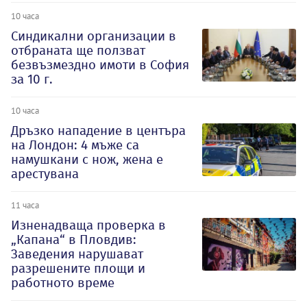
10 часа
Синдикални организации в
отбраната ще ползват
безвъзмездно имоти в София
за 10 г.
10 часа
Дръзко нападение в центъра
на Лондон: 4 мъже са
намушкани с нож, жена е
арестувана
11 часа
Изненадваща проверка в
„Капана“ в Пловдив:
Заведения нарушават
разрешените площи и
работното време