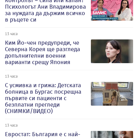
Контролът – сила или капан?
Психологът Ани Владимирова
за нуждата да държим всичко
в ръцете си
13 часа
Ким Йо-чен предупреди, че
Северна Корея ще разгледа
допълнителни военни
варианти срещу Япония
13 часа
С усмивка и грижа: Детската
болница в Бургас посрещна
първите си пациенти с
безплатни прегледи
(СНИМКИ/ВИДЕО)
13 часа
Евростат: България е с най-