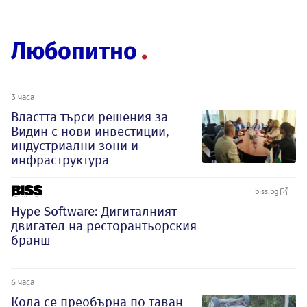
Любопитно
3 часа
Властта търси решения за
Видин с нови инвестиции,
индустриални зони и
инфраструктура
biss.bg
Hype Software: Дигиталният
двигател на ресторантьорския
бранш
6 часа
Кола се преобърна по таван