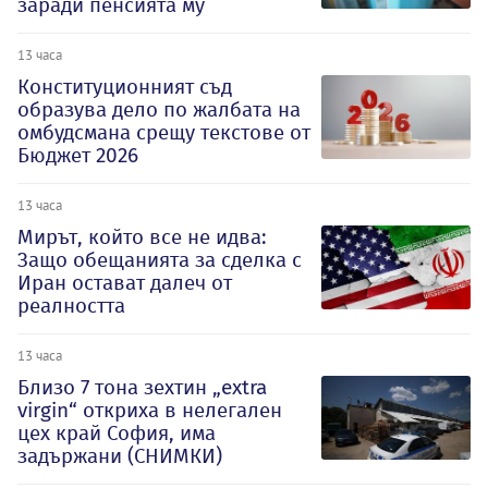
заради пенсията му
13 часа
Конституционният съд
образува дело по жалбата на
омбудсмана срещу текстове от
Бюджет 2026
13 часа
Мирът, който все не идва:
Защо обещанията за сделка с
Иран остават далеч от
реалността
13 часа
Близо 7 тона зехтин „extra
virgin“ откриха в нелегален
цех край София, има
задържани (СНИМКИ)