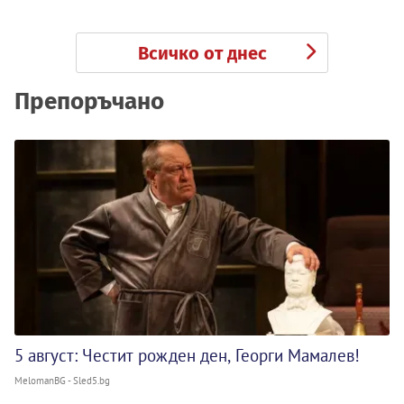
Всичко от днес
Препоръчано
5 август: Честит рожден ден, Георги Мамалев!
MelomanBG - Sled5.bg