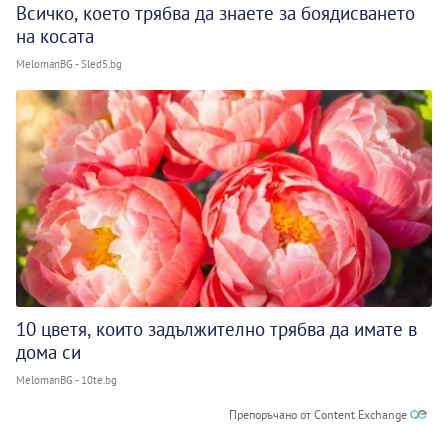
Всичко, което трябва да знаете за боядисването
на косата
MelomanBG - Sled5.bg
10 цветя, които задължително трябва да имате в
дома си
MelomanBG - 10te.bg
Препоръчано от Content Exchange