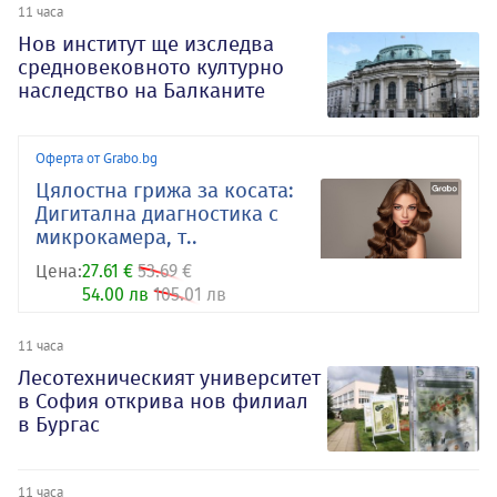
11 часа
Нов институт ще изследва
средновековното културно
наследство на Балканите
Оферта от Grabo.bg
Цялостна грижа за косата:
Дигитална диагностика с
микрокамера, т..
Цена:
27.61 €
53.69 €
54.00 лв
105.01 лв
11 часа
Лесотехническият университет
в София открива нов филиал
в Бургас
11 часа