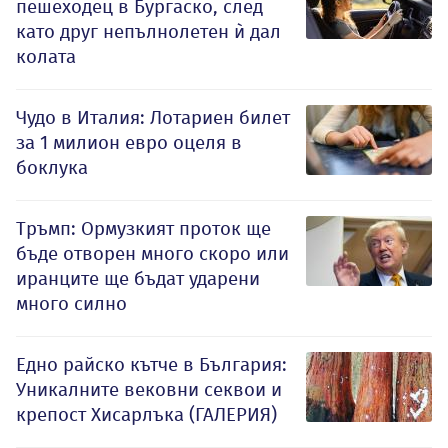
пешеходец в Бургаско, след
като друг непълнолетен ѝ дал
колата
Чудо в Италия: Лотариен билет
за 1 милион евро оцеля в
боклука
Тръмп: Ормузкият проток ще
бъде отворен много скоро или
иранците ще бъдат ударени
много силно
Едно райско кътче в България:
Уникалните вековни секвои и
крепост Хисарлъка (ГАЛЕРИЯ)