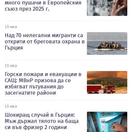
много пушачи в Европейския
съюз през 2025 г.
13 часа
Над 70 нелегални мигранти са
открити от бреговата охрана в
Гърция
13 часа
Горски пожари и евакуации в
САЩ: МВнР призова да се
избягват пътувания до
засегнатите райони
13 часа
Шокиращ случай в Гърция:
Мъж държал тялото на баща
си във фризер 2 години