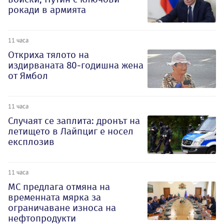
рокади в армията
11 часа
Откриха тялото на
издирваната 80-годишна жена
от Ямбол
11 часа
Случаят се заплита: дронът на
летището в Лайпциг е носел
експлозив
11 часа
МС предлага отмяна на
временната мярка за
ограничаване износа на
нефтопродукти