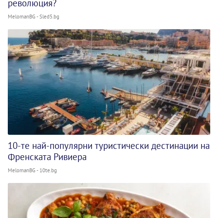
революция?
MelomanBG - Sled5.bg
10-те най-популярни туристически дестинации на
Френската Ривиера
MelomanBG - 10te.bg