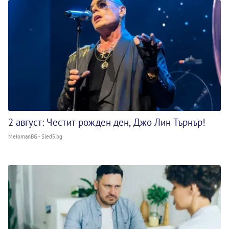
2 август: Честит рожден ден, Джо Лин Търнър!
MelomanBG - Sled5.bg