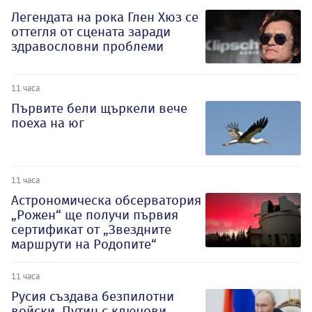
Легендата на рока Глен Хюз се
оттегля от сцената заради
здравословни проблеми
11 часа
Първите бели щъркели вече
поеха на юг
11 часа
Астрономическа обсерватория
„Рожен“ ще получи първия
сертификат от „Звездните
маршрути на Родопите“
11 часа
Русия създава безпилотни
войски, Путин с ключови