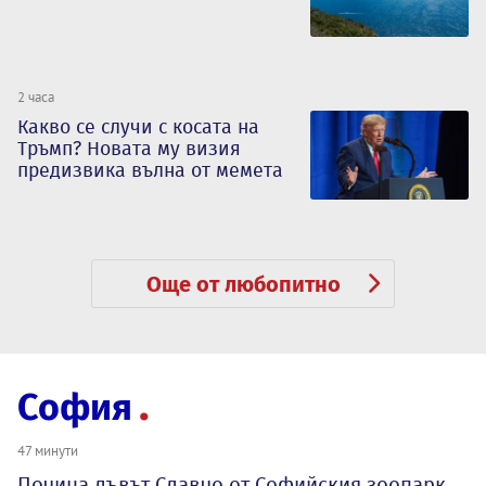
2 часа
Какво се случи с косата на
Тръмп? Новата му визия
предизвика вълна от мемета
Още от любопитно
София
47 минути
Почина лъвът Славчо от Софийския зоопарк