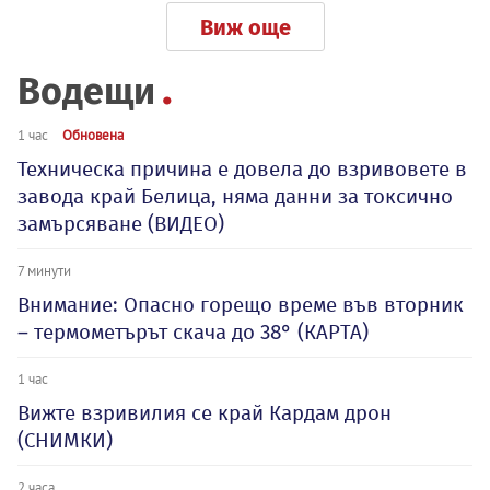
Виж още
Водещи
1 час
Обновена
Техническа причина е довела до взривовете в
завода край Белица, няма данни за токсично
замърсяване (ВИДЕО)
7 минути
Внимание: Опасно горещо време във вторник
– термометърът скача до 38° (КАРТА)
1 час
Вижте взривилия се край Кардам дрон
(СНИМКИ)
2 часа