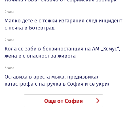
2 часа
Малко дете е с тежки изгаряния след инцидент
с печка в Ботевград
2 часа
Кола се заби в бензиностанция на АМ „Хемус“,
жена е с опасност за живота
3 часа
Оставиха в ареста мъжа, предизвикал
катастрофа с патрулка в София и се укрил
Още от София