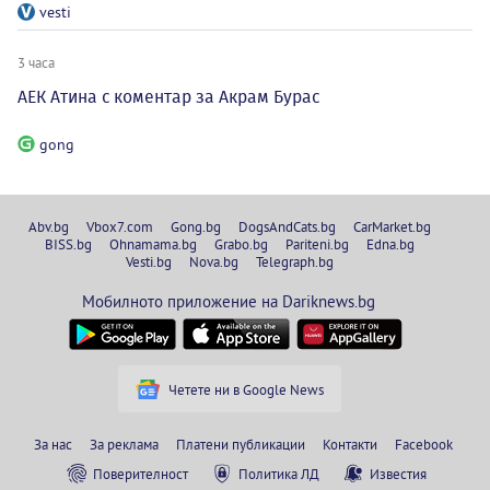
vesti
3 часа
АЕК Атина с коментар за Акрам Бурас
gong
Abv.bg
Vbox7.com
Gong.bg
DogsAndCats.bg
CarMarket.bg
BISS.bg
Ohnamama.bg
Grabo.bg
Pariteni.bg
Edna.bg
Vesti.bg
Nova.bg
Telegraph.bg
Мобилното приложение на Dariknews.bg
Четете ни в Google News
За нас
За реклама
Платени публикации
Контакти
Facebook
Поверителност
Политика ЛД
Известия