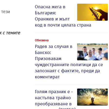
Опасна жега в
 тези
България:
Оранжев и жълт
код в почти цялата страна
к с темите
Обновена
Радев за случая в
Банско:
Призовавам
чуждестранните политици да се
запознаят с фактите, преди да
коментират
Голям празник е -
настъпва трайно
преобразяване в