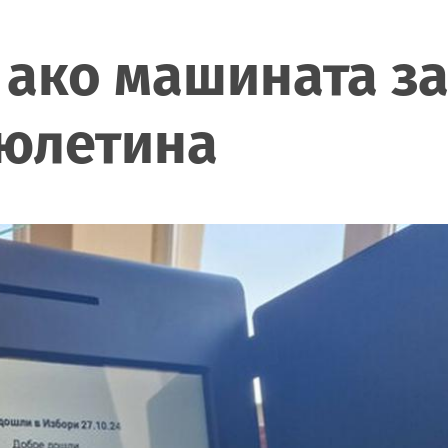
, ако машината з
бюлетина