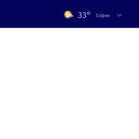
33°
София