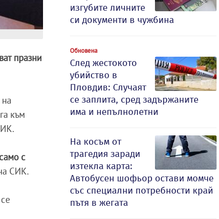
изгубите личните
си документи в чужбина
Обновена
ват празни
След жестокото
убийство в
Пловдив: Случаят
се заплита, сред задържаните
 на
има и непълнолетни
га към
РИК.
На косъм от
трагедия заради
само с
изтекла карта:
на СИК.
Автобусен шофьор остави момче
със специални потребности край
 се
пътя в жегата