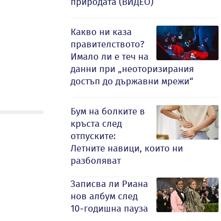
природата (ВИДЕО)
Какво ни каза
правителството?
Имало ли е теч на
данни при „неоторизирания
достъп до държавни мрежи“
Бум на болките в
кръста след
отпуските:
Летните навици, които ни
разболяват
Записва ли Риана
нов албум след
10-годишна пауза