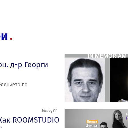
ри
ц. д-р Георги
елението по
biss.bg
: Как ROOMSTUDIO