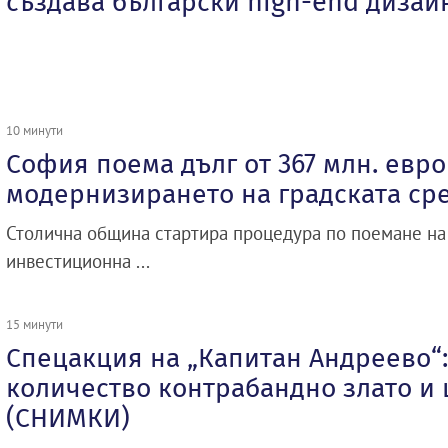
създава български high-end дизай
10 минути
София поема дълг от 367 млн. евро
модернизирането на градската ср
Столична община стартира процедура по поемане на 
инвестиционна ...
15 минути
Спецакция на „Капитан Андреево“:
количество контрабандно злато и 
(СНИМКИ)