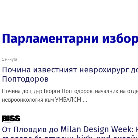
Парламентарни избо
1 минута
Почина известният неврохирург до
Поптодоров
Почина доц. д-р Георги Поптодоров, началник на отд
невроонкология към УМБАЛСМ ...
От Пловдив до Milan Design Week