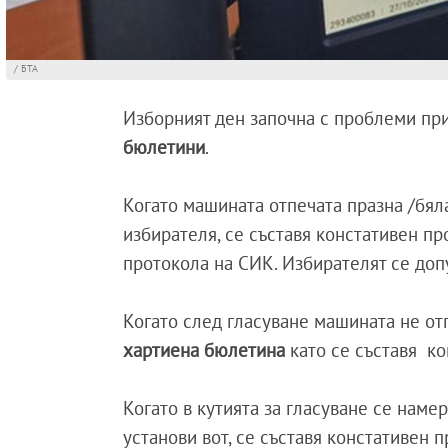
/ БТА
Изборният ден започна с проблеми пр
бюлетини
.
Когато машината отпечата празна /бяла
избирателя, се съставя констативен пр
протокола на СИК. Избирателят се доп
Когато след гласуване машината не от
хартиена бюлетина
като се съставя ко
Когато в кутията за гласуване се наме
установи вот, се съставя констативен 