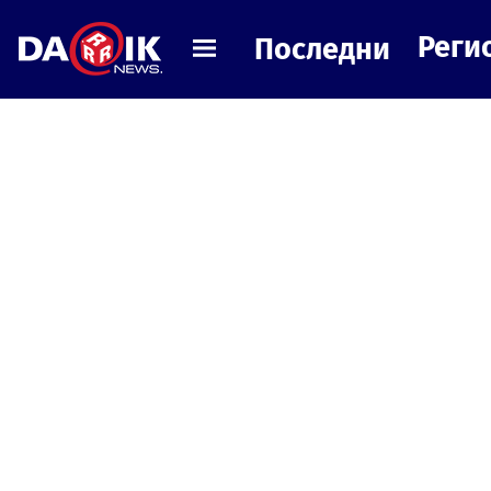
Реги
Последни