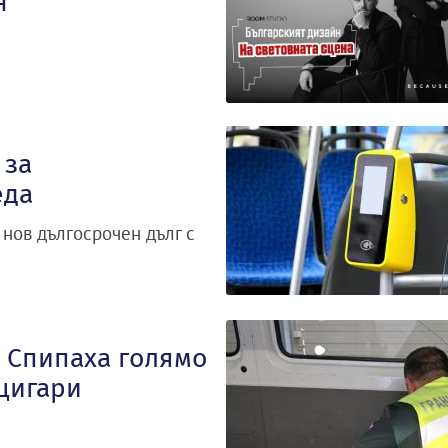
н
 за
еда
нов дългосрочен дълг с
 Спипаха голямо
цигари