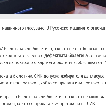
и машинното гласуване. В Русенско
машините отпечат
/ бюлетина или бюлетина, в която не е отбелязан вот
отокол, който заедно с
дефектната бюлетина
се прила
уска да повторно с хартиена бюлетина, обясняват от 
печата бюлетина, СИК допуска
избирателя да гласува 
нстативен протокол, който се прилага към протокола 
ри празна бюлетина или бюлетина, в която не може да
протокол, който се прилага към протокола на
СИК
.