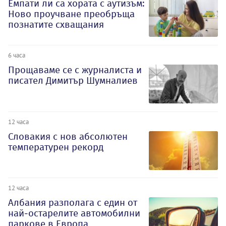
Емпати ли са хората с аутизъм:
Ново проучване преобръща
познатите схващания
6 часа
Прощаваме се с журналиста и
писател Димитър Шумналиев
12 часа
Словакия с нов абсолютен
температурен рекорд
12 часа
Албания разполага с един от
най-остарелите автомобилни
паркове в Европа