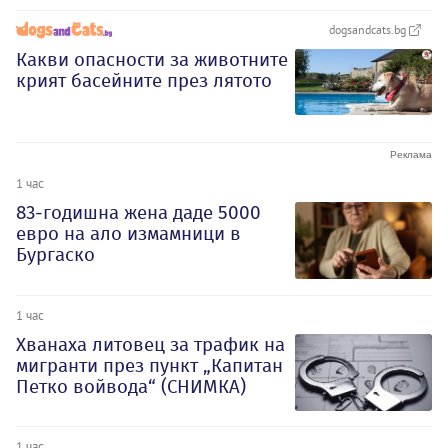
dogsandcats.bg
Какви опасности за животните
крият басейните през лятото
1 час
83-годишна жена даде 5000
евро на ало измамници в
Бургаско
1 час
Хванаха литовец за трафик на
мигранти през пункт „Капитан
Петко войвода“ (СНИМКА)
1 час