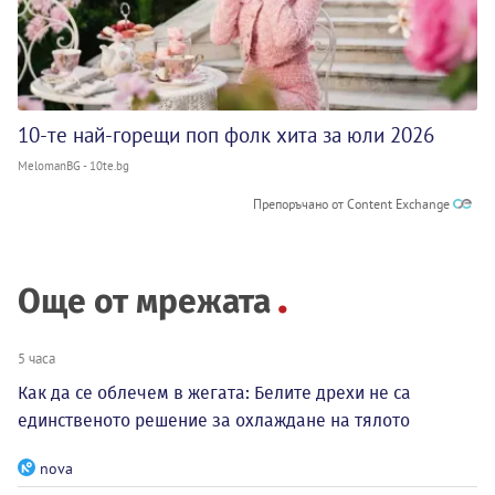
10-те най-горещи поп фолк хита за юли 2026
MelomanBG - 10te.bg
Препоръчано от Content Exchange
Още от мрежата
5 часа
Как да се облечем в жегата: Белите дрехи не са
единственото решение за охлаждане на тялото
nova