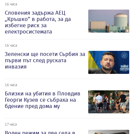
16 часа
Словения задържа АЕЦ
„Кръшко“ в работа, за да
избегне риск за
електросистемата
16 часа
Зеленски ще посети Сърбия за
първи път след руската
инвазия
16 часа
Близки на убития в Пловдив
Георги Кузев се събраха на
бдение пред дома му
17 часа
Воден режим за две села в