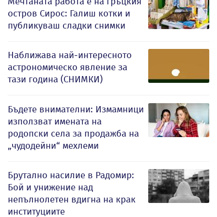
Мечтаната работа е на гръцкия
остров Сирос: Галиш котки и
публикуваш сладки снимки
Наближава най-интересното
астрономическо явление за
тази година (СНИМКИ)
Бъдете внимателни: Измамници
използват имената на
родопски села за продажба на
„чудодейни“ мехлеми
Брутално насилие в Радомир:
Бой и унижение над
непълнолетен вдигна на крак
институциите