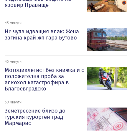
язовир Правище
45 минути
Не чула идващия влак: Жена
загина край жп гара Бутово
45 минути
Мотоциклетист без книжка и с
положителна проба за
алкохол катастрофира в
Благоевградско
59 минути
Земетресение близо до
турския курортен град
Мармарис