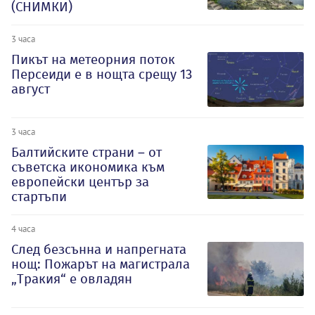
(СНИМКИ)
3 часа
Пикът на метеорния поток
Персеиди е в нощта срещу 13
август
3 часа
Балтийските страни – от
съветска икономика към
европейски център за
стартъпи
4 часа
След безсънна и напрегната
нощ: Пожарът на магистрала
„Тракия“ е овладян