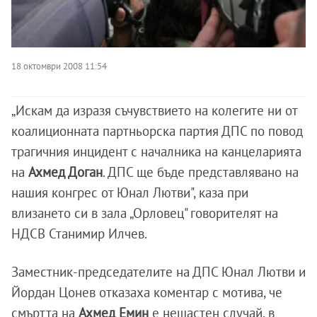
18 октомври 2008 11:54
„Искам да изразя съчувствието на колегите ни от
коалиционната партньорска партия ДПС по повод
трагичния инцидент с началника на канцеларията
на
Ахмед Доган
. ДПС ще бъде представлявано на
нашия конгрес от Юнал Лютви", каза при
влизането си в зала „Орловец" говорителят на
НДСВ Станимир Илчев.
Заместник-председателите на ДПС Юнал Лютви и
Йордан Цонев отказаха коментар с мотива, че
смъртта на
Ахмед Емин
е нещастен случай, в