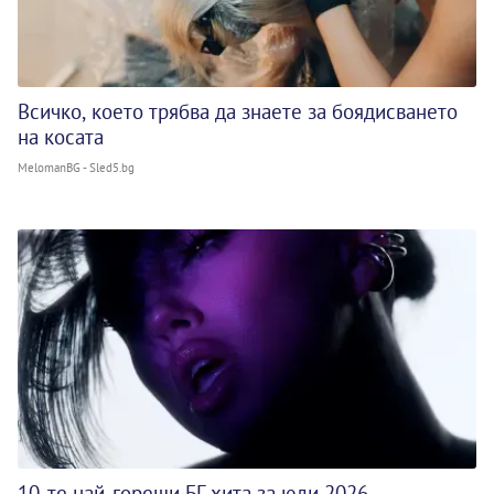
Всичко, което трябва да знаете за боядисването
на косата
MelomanBG - Sled5.bg
10-те най-горещи БГ хита за юли 2026