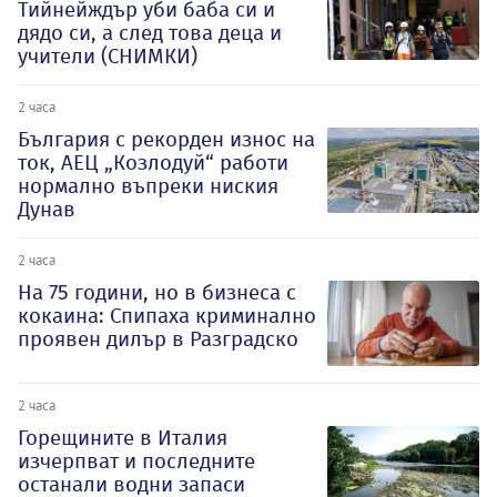
Тийнейждър уби баба си и
дядо си, а след това деца и
учители (СНИМКИ)
2 часа
България с рекорден износ на
ток, АЕЦ „Козлодуй“ работи
нормално въпреки ниския
Дунав
2 часа
На 75 години, но в бизнеса с
кокаина: Спипаха криминално
проявен дилър в Разградско
2 часа
Горещините в Италия
изчерпват и последните
останали водни запаси