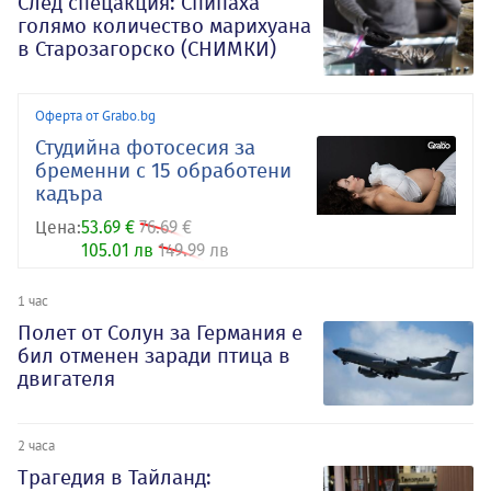
След спецакция: Спипаха
голямо количество марихуана
в Старозагорско (СНИМКИ)
Оферта от Grabo.bg
Студийна фотосесия за
бременни с 15 обработени
кадъра
Цена:
53.69 €
76.69 €
105.01 лв
149.99 лв
1 час
Полет от Солун за Германия е
бил отменен заради птица в
двигателя
2 часа
Трагедия в Тайланд: