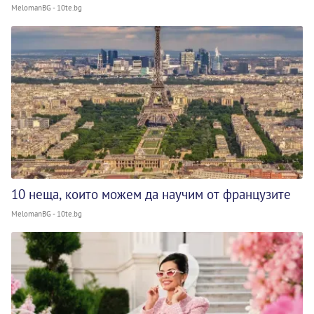
MelomanBG - 10te.bg
10 неща, които можем да научим от французите
MelomanBG - 10te.bg