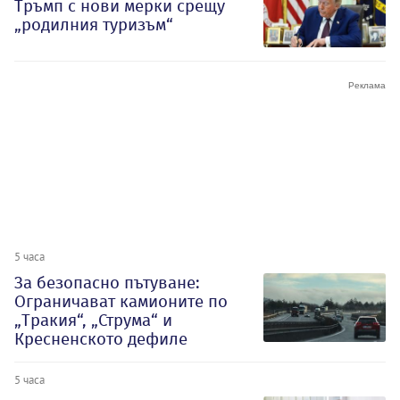
Тръмп с нови мерки срещу
„родилния туризъм“
5 часа
За безопасно пътуване:
Ограничават камионите по
„Тракия“, „Струма“ и
Кресненското дефиле
5 часа