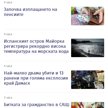
4 часа
Започва изплащането на
пенсиите
4 часа
Испанският остров Майорка
регистрира рекордно висока
температура на морската вода
4 часа
Най-малко двама убити и 13
ранени при голяма експлозия
край Дамаск
5 часа
Битката за гражданство в САЩ: