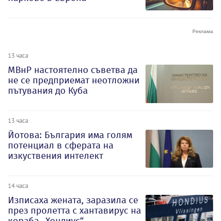
13 часа
МВнР настоятелно съветва да
не се предприемат неотложни
пътувания до Куба
13 часа
Йотова: България има голям
потенциал в сферата на
изкуствения интелект
14 часа
Изписаха жената, заразила се
през пролетта с хантавирус на
кораба „Хондиус“