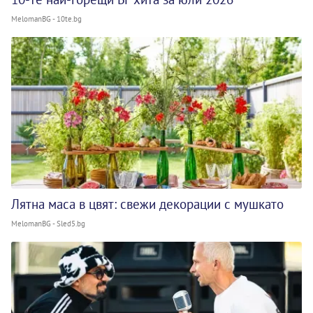
MelomanBG - 10te.bg
Лятна маса в цвят: свежи декорации с мушкато
MelomanBG - Sled5.bg