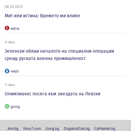
08.10.2025
Мит или истина: Времето ми влияе
edna
4 часа
Зеленски обяви началото на специални операции
срещу руската военна промишленост
vesti
5 часа
Олимпиакос посяга към звездата на Левски
gong
Abv.bg
Vbox7.com
Gong.bg
DogsAndCats.bg
CarMarket.bg