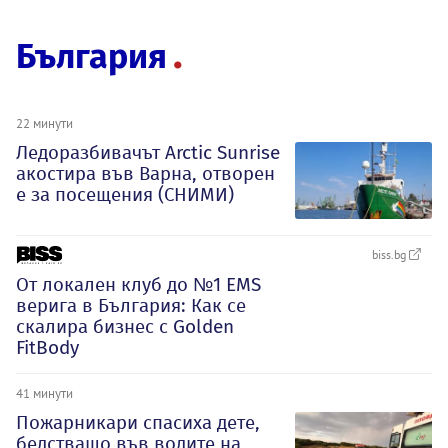
България
22 минути
Ледоразбивачът Arctic Sunrise
акостира във Варна, отворен
е за посещения (СНИМИ)
biss.bg
От локален клуб до №1 EMS
верига в България: Как се
скалира бизнес с Golden
FitBody
41 минути
Пожарникари спасиха дете,
бедстващо във водите на