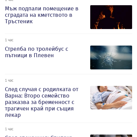
Мъж подпали помещение в
сградата на кметството в
Тръстеник
1 час
Стрелба по тролейбус с
пътници в Плевен
1 час
След случая с родилката от
Варна: Второ семейство
разказва за бременност с
трагичен край при същия
лекар
1 час