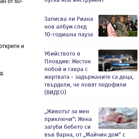
ан от 60-
Записва ли Риана
нов албум след
10-годишна пауза
открити и
Убийството в
Пловдив: Жесток
побой и гавра с
д.
жертвата - задържаните са деца,
твърдели, че ловят педофили
(ВИДЕО)
„Животът за мен
приключи“: Жена
загуби бебето си
във Варна, от „Майчин дом“ с