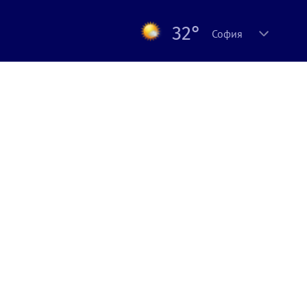
32°
София