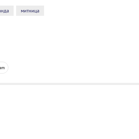
анда
митница
ram