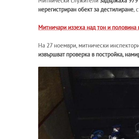
Митнически служители
задържаха 979 
нерегистриран обект за дестилиране
, 
Митничари иззеха над тон и половина
На 27 ноември, митнически инспектори
извършват проверка в постройка, нами