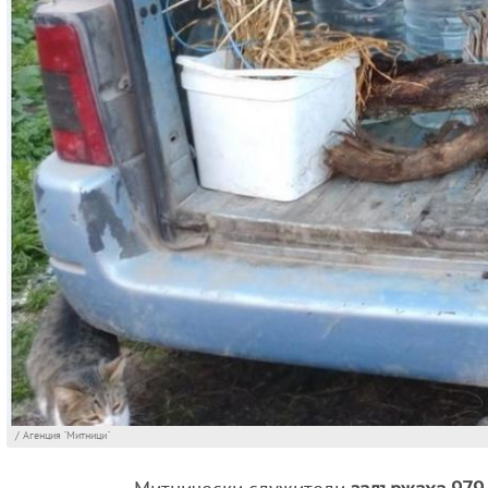
/ Агенция "Митници"