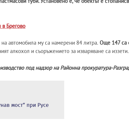
ластмасови туби. Установено е, че обектът е стопанисв
 в Брегово
на автомобила му са намерени 84 литра.
Още 147 са 
ият алкохол и съоръжението за изваряване са иззети.
изводство под надзор на Районна прокуратура-Разгра
унав мост“ при Русе