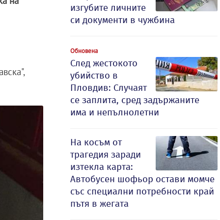
ка на
изгубите личните
си документи в чужбина
Обновена
След жестокото
вска",
убийство в
Пловдив: Случаят
се заплита, сред задържаните
има и непълнолетни
На косъм от
трагедия заради
изтекла карта:
Автобусен шофьор остави момче
със специални потребности край
пътя в жегата