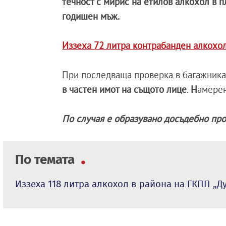
течност с мирис на етилов алкохол в п
годишен мъж.
Иззеха 72 литра контрабанден алкохол
При последваща проверка в багажника 
в частен имот на същото лице
.
Н
амерен
По случая е образувано досъдебно про
По темата
Иззеха 118 литра алкохол в района на ГКПП „Д