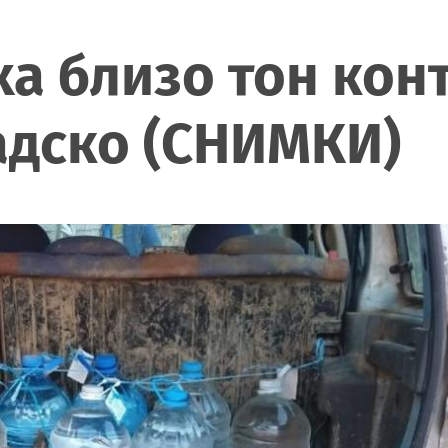
а близо тон кон
адско (СНИМКИ)