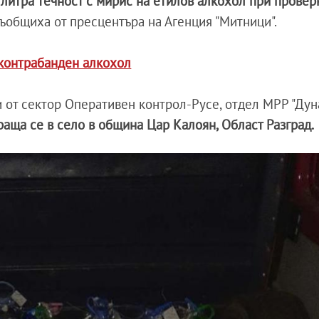
литра течност с мирис на етилов алкохол при провер
съобщиха от пресцентъра на Агенция "Митници".
 контрабанден алкохол
 от сектор Оперативен контрол-Русе, отдел МРР "Дуна
раща се в село в община Цар Калоян, Област Разград.