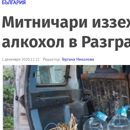
БЪЛГАРИЯ
Митничари иззех
алкохол в Разгр
Редактор:
Гергана Николова
1 декември 2020 12:22