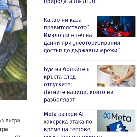
природата (ВИДЕО)
Какво ни каза
правителството?
Имало ли е теч на
данни при „неоторизирания
достъп до държавни мрежи“
Бум на болките в
кръста след
отпуските:
Летните навици, които ни
разболяват
Meta разкри AI
33 литра
хакерска атака по
тра
време на тестове,
пуска нов инструмент