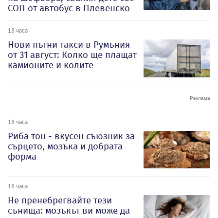
СОП от автобус в Плевенско
18 часа
Нови пътни такси в Румъния
от 31 август: Колко ще плащат
камионите и колите
18 часа
Риба тон - вкусен съюзник за
сърцето, мозъка и добрата
форма
18 часа
Не пренебрегвайте тези
сънища: мозъкът ви може да