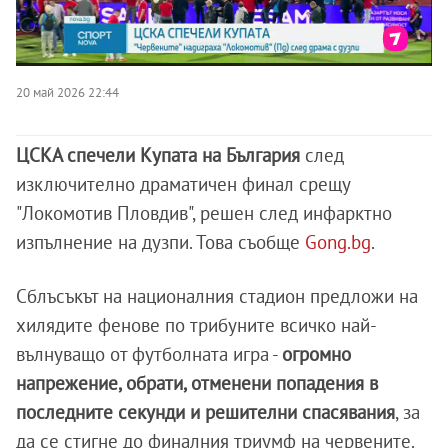
20 май 2026 22:44
ЦСКА спечели Купата на България
след
изключително драматичен финал срещу
"Локомотив Пловдив", решен след инфарктно
изпълнение на дузпи. Това съобще
Gong.bg
.
Сблъсъкът на националния стадион предложи на
хилядите фенове по трибуните всичко най-
вълнуващо от футболната игра -
огромно
напрежение, обрати, отменени попадения в
последните секунди и решителни спасявания
, за
да се стигне до финалния триумф на червените.