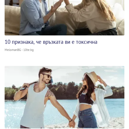
10 признака, че връзката ви е токсична
MelomanBG - 10te.bg