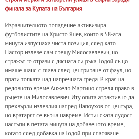
финала за Купата на България
Изравнителното попадение активизира
футболистите на Христо Янев, които в 58-ата
минута изпуснаха чиста позиция, след като
Пастор излезе сам срещу Милосавлевич, но
стражът го отрази с дясната си ръка. Годой също
имаше шанс с глава след центриране от фаул, но
прати топката над напречната греда. В края на
редовното време Анжело Мартино стреля право в
ръцете на Милосавлевич. Иту опита атрактивно да
прехвърли излезлия напред Лапоухов от центъра,
но вратарят се върна навреме. Истинската лудост
настъпи в петата минута на добавеното време,
когато след добавка на Годой при спасяване