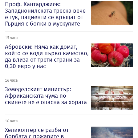
Проф. Кантарджиев:
Западнонилската треска вече
е тук, пациенти се връщат от
Гърция с болки в мускулите
15 часа
Абровски: Няма как домат,
който се води първо качество,
да влиза от трети страни за
0,30 евро у нас
16 часа
Земеделският министър:
Африканската чума по
свинете не е опасна за хората
16 часа
Хеликоптер се разби от
борбата с пожарите в