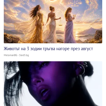
Животът на 3 зодии тръгва нагоре през август
MelomanBG - Sled5.bg