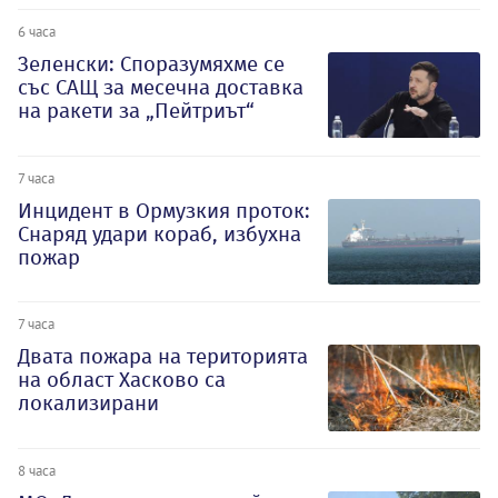
6 часа
Зеленски: Споразумяхме се
със САЩ за месечна доставка
на ракети за „Пейтриът“
7 часа
Инцидент в Ормузкия проток:
Снаряд удари кораб, избухна
пожар
7 часа
Двата пожара на територията
на област Хасково са
локализирани
8 часа