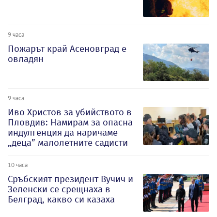
9 часа
Пожарът край Асеновград е
овладян
9 часа
Иво Христов за убийството в
Пловдив: Намирам за опасна
индулгенция да наричаме
„деца” малолетните садисти
10 часа
Сръбският президент Вучич и
Зеленски се срещнаха в
Белград, какво си казаха