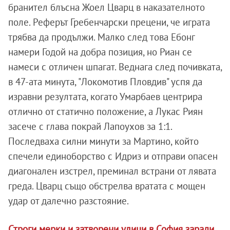
бранител блъсна Жоел Цварц в наказателното
поле. Реферът Гребенчарски прецени, че играта
трябва да продължи. Малко след това Ебонг
намери Годой на добра позиция, но Риан се
намеси с отличен шпагат. Веднага след почивката,
в 47-ата минута, "Локомотив Пловдив" успя да
изравни резултата, когато Умарбаев центрира
отлично от статично положение, а Лукас Риян
засече с глава покрай Лапоухов за 1:1.
Последваха силни минути за Мартино, който
спечели единоборство с Идриз и отправи опасен
диагонален изстрел, преминал встрани от лявата
греда. Цварц също обстрелва вратата с мощен
удар от далечно разстояние.
Строги мерки и затворени улици в София заради