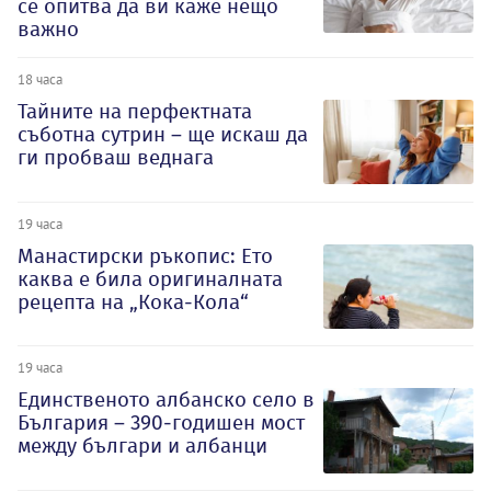
се опитва да ви каже нещо
важно
18 часа
Тайните на перфектната
съботна сутрин – ще искаш да
ги пробваш веднага
19 часа
Манастирски ръкопис: Ето
каква е била оригиналната
рецепта на „Кока-Кола“
19 часа
Единственото албанско село в
България – 390-годишен мост
между българи и албанци