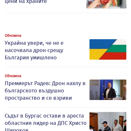
цени на храните
Обновена
Украйна увери, че не е
насочвала дрон срещу
България умишлено
Обновена
Премиерът Радев: Дрон нахлу в
българското въздушно
пространство и се взриви
Съдът в Бургас остави в ареста
областния лидер на ДПС Христо
Широков