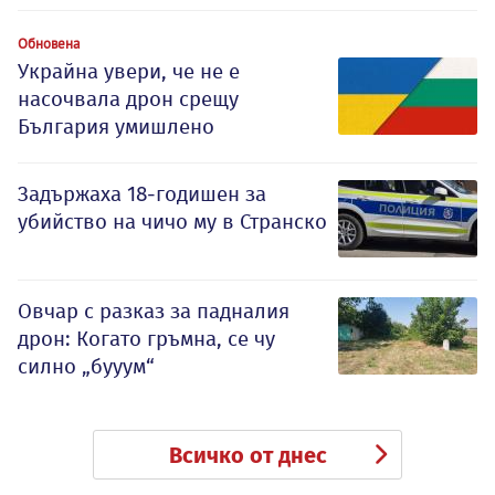
Обновена
Украйна увери, че не е
насочвала дрон срещу
България умишлено
Задържаха 18-годишен за
убийство на чичо му в Странско
Овчар с разказ за падналия
дрон: Когато гръмна, се чу
силно „бууум“
Всичко от днес