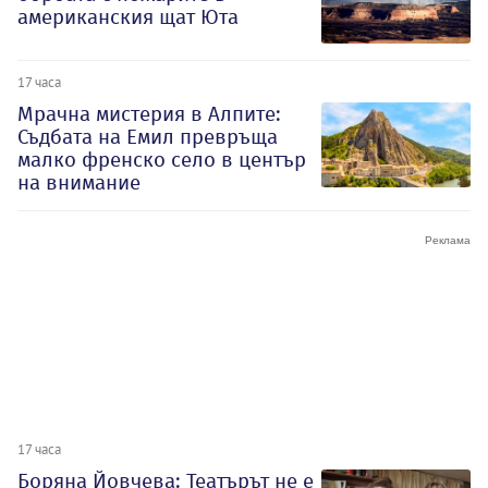
американския щат Юта
17 часа
Мрачна мистерия в Алпите:
Съдбата на Емил превръща
малко френско село в център
на внимание
17 часа
Боряна Йовчева: Театърът не е