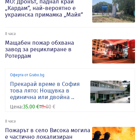
МО: Дронът, паднал край
„Кардам“, най-вероятно е
украинска примамка „Майя“
8 часа
Мащабен пожар обхвана
завод за рециклиране в
Ротердам
Оферта от Grabo.bg
Прекарай време в София
това лято: Нощувка в
единична или двойна ..
Цена:
35.00 €
40.00 €
8 часа
Пожарът в село Висока могила
е частично локализиран