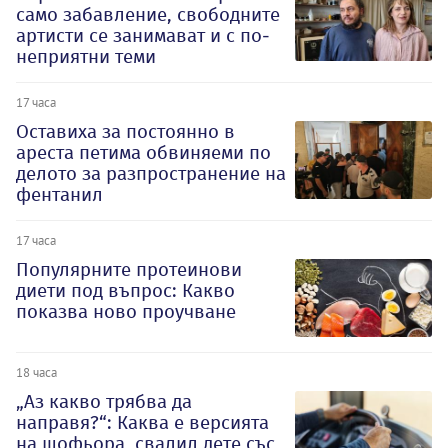
само забавление, свободните
артисти се занимават и с по-
неприятни теми
17 часа
Оставиха за постоянно в
ареста петима обвиняеми по
делото за разпространение на
фентанил
17 часа
Популярните протеинови
диети под въпрос: Какво
показва ново проучване
18 часа
„Аз какво трябва да
направя?“: Каква е версията
на шофьора, свалил дете със