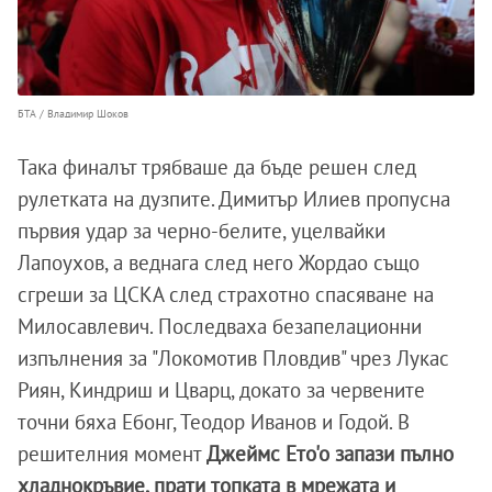
БТА / Владимир Шоков
Така финалът трябваше да бъде решен след
рулетката на дузпите. Димитър Илиев пропусна
първия удар за черно-белите, уцелвайки
Лапоухов, а веднага след него Жордао също
сгреши за ЦСКА след страхотно спасяване на
Милосавлевич. Последваха безапелационни
изпълнения за "Локомотив Пловдив" чрез Лукас
Риян, Киндриш и Цварц, докато за червените
точни бяха Ебонг, Теодор Иванов и Годой. В
решителния момент
Джеймс Ето'о запази пълно
хладнокръвие, прати топката в мрежата и