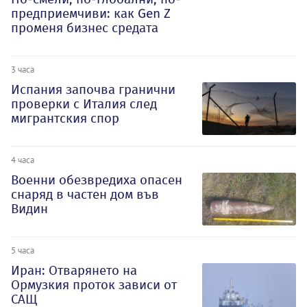
предприемчиви: как Gen Z
променя бизнес средата
3 часа
Испания започва гранични
проверки с Италия след
мигрантския спор
4 часа
Военни обезвредиха опасен
снаряд в частен дом във
Видин
5 часа
Иран: Отварянето на
Ормузкия проток зависи от
САЩ