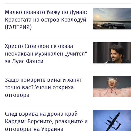
Малко познато бижу по Дунав:
Красотата на остров Козлодуй
(ГАЛЕРИЯ)
Христо Стоичков се оказа
неочакван музикален „учител“
за Луис Фонси
Защо комарите винаги хапят
точно вас? Учени откриха
отговора
След взрива на дрона край
Кардам: Версиите, реакциите и
отговорът на Украйна