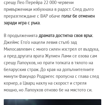
срещу Лео Перейра 22 000 червени
привърженици избухнаха в радост. След дълго
преразглеждане с ВАР обаче
голът бе отменен
заради игра с ръка
.
В продълженията
драмата достигна своя връх
.
Джеймс Ето'о нацели левия стълб зад
Милосавлевич с много силен изстрел от въздуха,
а пред другата врата Жулиен Лами се озова сам
срещу Лапоухов, но прати топката в тялото на
беларуския страж. До края на допълнителните
минути Факундо Родригес пропусна с глава след
корнер, а Цварц нахлу на скорост и стреля
мощно, но Лапоухов отново бе на мястото си.