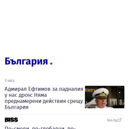
България
3 часа
Адмирал Ефтимов за падналия
у нас дрон: Няма
преднамерени действия срещу
България
biss.bg
По-смели, по-глобални, по-