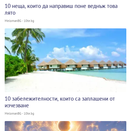
10 неща, които да направиш поне веднъж това
лято
MelomanBG - 10te.bg
10 забележителности, които са заплашени от
изчезване
MelomanBG - 10te.bg