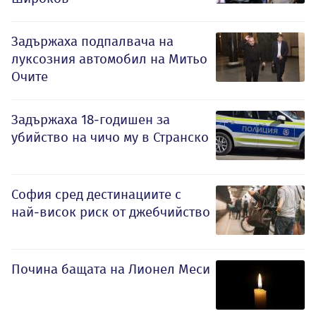
Задържаха подпалвача на
луксозния автомобил на Митьо
Очите
Задържаха 18-годишен за
убийство на чичо му в Странско
София сред дестинациите с
най-висок риск от джебчийство
Почина бащата на Лионел Меси