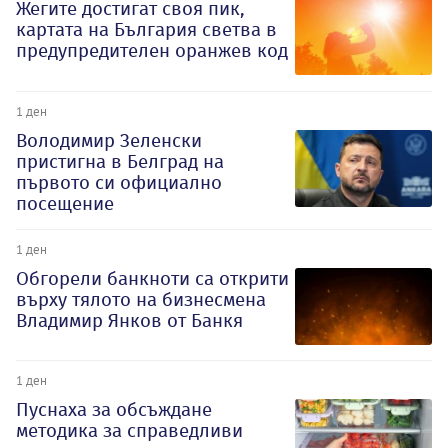
Жегите достигат своя пик,
картата на България светва в
предупредителен оранжев код
1 ден
Володимир Зеленски
пристигна в Белград на
първото си официално
посещение
1 ден
Обгорели банкноти са открити
върху тялото на бизнесмена
Владимир Янков от Банкя
1 ден
Пуснаха за обсъждане
методика за справедливи